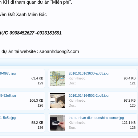
n KH đi tham quan dự án "Miễn phí".
uyền Đất Xanh Miền Bắc
C 0968452627 -0936181691
về dự án tại website : saoanhduong2.com
9-097c.jpg
20161013163638-ab35.jpg
63.4 KB
Kích thước:
96.4 KB
129
Đọc:
121
5-92e8.jpg
20161014164502-2bc5.jpg
106.3 KB
Kích thước:
97.2 KB
126
Đọc:
125
1-5c5b.jpg
the-tu-nhan-dien-sunshine-center.jpg
58.2 KB
Kích thước:
121.1 KB
136
Đọc:
128