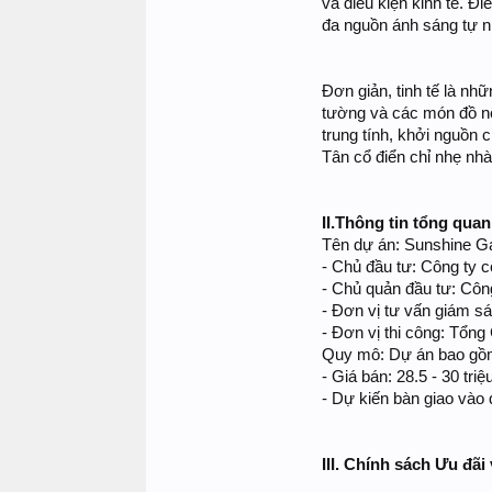
và điều kiện kinh tế. Đ
đa nguồn ánh sáng tự n
Đơn giản, tinh tế là nh
tường và các món đồ nộ
trung tính, khởi nguồn
Tân cổ điển chỉ nhẹ nh
II.Thông tin tổng quan
Tên dự án: Sunshine G
- Chủ đầu tư: Công ty
- Chủ quản đầu tư: Côn
- Đơn vị tư vấn giám sá
- Đơn vị thi công: Tổn
Quy mô: Dự án bao gồm 
- Giá bán: 28.5 - 30 triệ
- Dự kiến bàn giao vào 
III. Chính sách Ưu đã