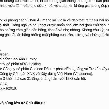
iểm chung của mỗi căn hộ là có không gian thông thoáng, mỗi căn phò
hiên, vừa đảm bảo cho sức khoẻ, vừa tạo nên không gian sống đẹp 
ững gì phong cách Châu Âu mang lại. Đó là vẻ đẹp toát ra từ sự hài h
i thất. Trắng ngà và nâu nhạt được nhấn nhá làm hai gam chủ đạo
 cho những cảm giác cân bằng, tinh tế và nhẹ nhàng. Không cầu kỳ, 
àng ghi dấu ấn bằng những mặt phẳng của trần, tường và những đường 
.
arden.
 cổ phần Sao Ánh Dương.
g ty cổ phần ADG Holding.
t: Công ty cổ phần Coninco Đầu tư phát triển hạ tầng và Tư vấn xây
g Công ty Cổ phần XNK và Xây dựng Việt Nam (Vinaconex).
3 khối nhà cao 31 tầng, 2 tầng hầm với 1278 căn hộ.
u/m2.
quý I/2018.
i vô cùng lớn từ Chủ đầu tư