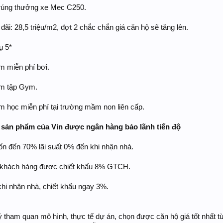
trúng thưởng xe Mec C250.
u đãi: 28,5 triệu/m2, đợt 2 chắc chắn giá căn hộ sẽ tăng lên.
ụ 5*
m miễn phí bơi.
ăm tập Gym.
m học miễn phí tại trường mầm non liên cấp.
u sản phẩm của Vin được ngân hàng bảo lãnh tiến độ
ốn đến 70% lãi suất 0% đến khi nhận nhà.
 khách hàng được chiết khấu 8% GTCH.
hi nhận nhà, chiết khấu ngay 3%.
ý tham quan mô hình, thực tế dự án, chọn được căn hộ giá tốt nhất t