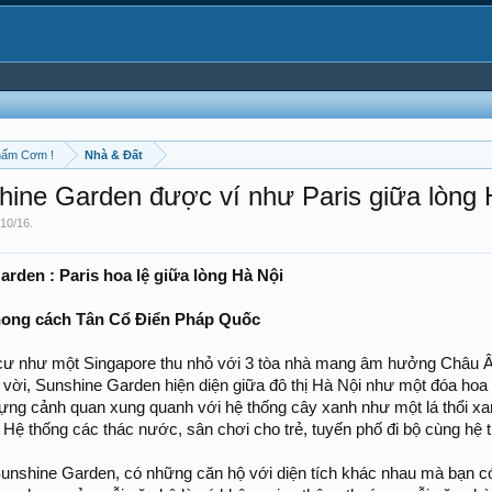
hấm Cơm !
Nhà & Đất
ine Garden được ví như Paris giữa lòng 
/10/16
.
den : Paris hoa lệ giữa lòng Hà Nội
Phong cách Tân Cổ Điển Pháp Quốc
 cư như một Singapore thu nhỏ với 3 tòa nhà mang âm hưởng Châu 
 vời, Sunshine Garden hiện diện giữa đô thị Hà Nội như một đóa hoa
 dựng cảnh quan xung quanh với hệ thống cây xanh như một lá thổi x
t. Hệ thống các thác nước, sân chơi cho trẻ, tuyến phố đi bộ cùng h
nshine Garden, có những căn hộ với diện tích khác nhau mà bạn có 