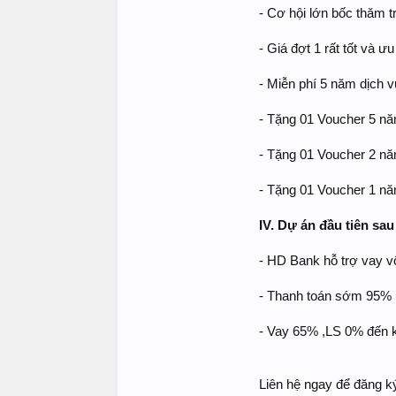
- Cơ hội lớn bốc thăm 
- Giá đợt 1 rất tốt và ư
- Miễn phí 5 năm dịch v
- Tặng 01 Voucher 5 nă
- Tặng 01 Voucher 2 n
- Tặng 01 Voucher 1 nă
IV. Dự án đầu tiên sa
- HD Bank hỗ trợ vay v
- Thanh toán sớm 95%
- Vay 65% ,LS 0% đến k
Liên hệ ngay để đăng k