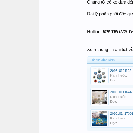
Chúng tôi có xe đưa đó
Đại lý phân phối độc q
Hotline:
MR.TRUNG THỰ
Xem thông tin chi tiết 
Các file đính kèm:
2016101011021
Kích thước:
Đọc:
2016101416445
Kích thước:
Đọc:
2016101417381
Kích thước:
Đọc: