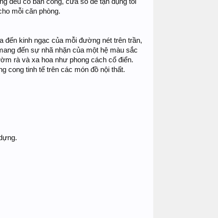
ng đều có ban công, cửa sổ để tận dụng tối
cho mỗi căn phòng.
òa đến kinh ngạc của mỗi đường nét trên trần,
, mang đến sự nhã nhặn của một hệ màu sắc
rườm rà và xa hoa như phong cách cổ điển.
cong tinh tế trên các món đồ nội thất.
 dựng.