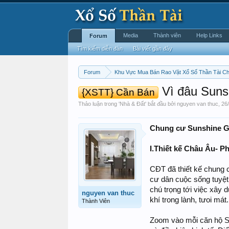
Media
Thành viên
Help Links
Forum
Tìm kiếm diễn đàn
Bài viết gần đây
Forum
Khu Vực Mua Bán Rao Vặt Xổ Số Thần Tài C
Vì đâu Sunsh
{XSTT} Cần Bán
Thảo luận trong '
Nhà & Đất
' bắt đầu bởi
nguyen van thuc
,
26
Chung cư Sunshine Gar
I.Thiết kế Châu Âu- 
CĐT đã thiết kế chung
cư dân cuộc sống tuyệt
chú trọng tới việc xây
nguyen van thuc
khí trong lành, tưoi má
Thành Viên
Zoom vào mỗi căn hộ Su