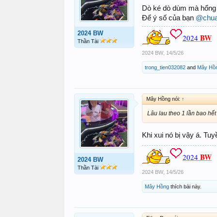
Dò ké dò dùm mà hổng t
Để ý số của bạn
@chua
2024 BW
BW
2024
Thần Tài
2024 BW
,
14/5/26
trong_tien032082
and
Mây Hồ
Mây Hồng nói:
↑
Lâu lau theo 1 lần bao hết
Khi xui nó bị vậy á. Tu
BW
2024
2024 BW
Thần Tài
2024 BW
,
14/5/26
Mây Hồng
thích bài này.