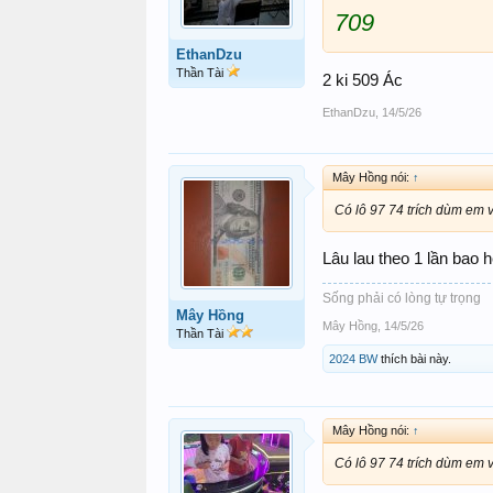
709
EthanDzu
Thần Tài
2 ki 509 Ác
EthanDzu
,
14/5/26
Mây Hồng nói:
↑
Có lô 97 74 trích dùm em v
Lâu lau theo 1 lần bao h
Sống phải có lòng tự trọng
Mây Hồng
Mây Hồng
,
14/5/26
Thần Tài
2024 BW
thích bài này.
Mây Hồng nói:
↑
Có lô 97 74 trích dùm em v