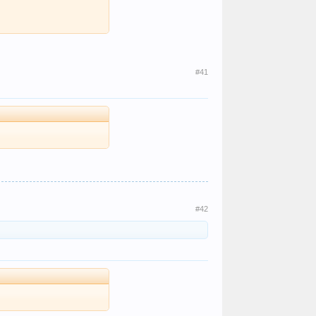
#41
#42