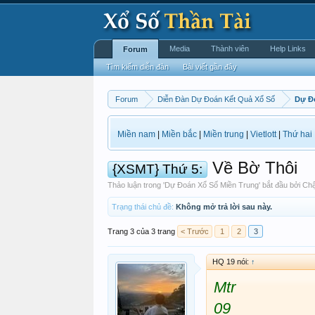
Media
Thành viên
Help Links
Forum
Tìm kiếm diễn đàn
Bài viết gần đây
Forum
Diễn Đàn Dự Đoán Kết Quả Xổ Số
Dự Đ
Miền nam
|
Miền bắc
|
Miền trung
|
Vietlott
|
Thứ hai
Về Bờ Thôi
{XSMT} Thứ 5:
Thảo luận trong '
Dự Đoán Xổ Số Miền Trung
' bắt đầu bởi
Chậ
Trạng thái chủ đề:
Không mở trả lời sau này.
Trang 3 của 3 trang
< Trước
1
2
3
HQ 19 nói:
↑
Mtr
09