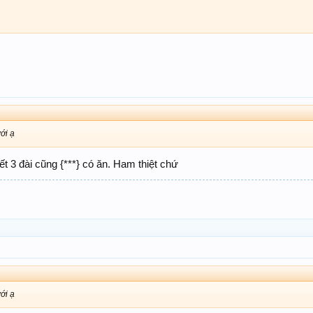
ới ạ
ết 3 đài cũng {***} có ăn. Ham thiệt chứ
ới ạ