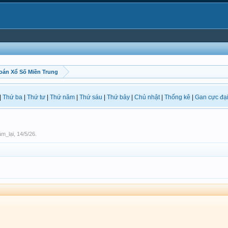
oán Xổ Số Miền Trung
|
Thứ ba
|
Thứ tư
|
Thứ năm
|
Thứ sáu
|
Thứ bảy
|
Chủ nhật
|
Thống kê
|
Gan cực đạ
m_lại
,
14/5/26
.