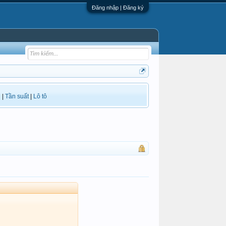
Đăng nhập | Đăng ký
i
|
Tần suất
|
Lô tô