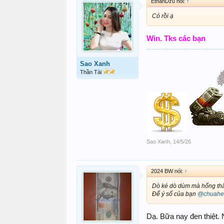
EthanDzu nói:
↑
Có rồi ạ
Win. Tks các bạn
Sao Xanh
Thần Tài
Sao Xanh
,
14/5/26
2024 BW nói:
↑
Dò ké dò dùm mà hổng thấy
Để ý số của bạn
@chuahet
Dạ. Bữa nay đen thiệt. N