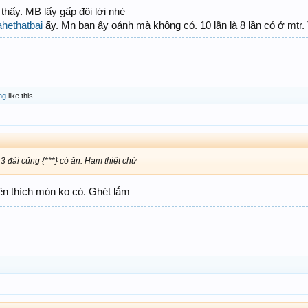
hấy. MB lấy gấp đôi lời nhé
hethatbai
ấy. Mn bạn ấy oánh mà không có. 10 lần là 8 lần có ở mtr
ng
like this.
 3 đài cũng {***} có ăn. Ham thiệt chứ
yền thích món ko có. Ghét lắm