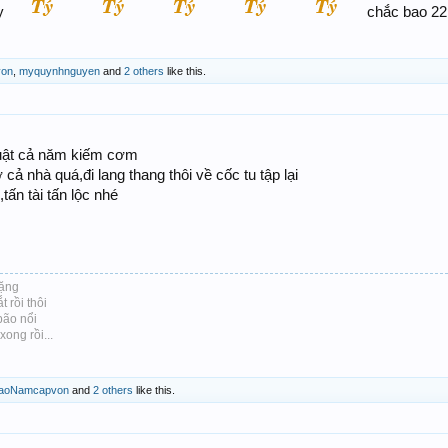
ầy
chắc bao 22 
on
,
myquynhnguyen
and
2 others
like this.
uật cả năm kiếm cơm
 cả nhà quá,đi lang thang thôi về cốc tu tập lại
ấn tài tấn lộc nhé
lặng
 rồi thôi
bão nổi
ong rồi...
aoNamcapvon
and
2 others
like this.