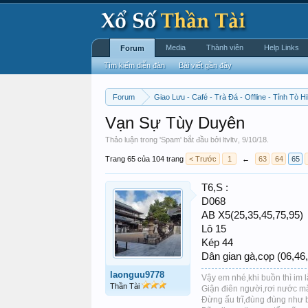
Media
Thành viên
Help Links
Forum
Tìm kiếm diễn đàn
Bài viết gần đây
Forum
Giao Lưu - Café - Trà Đá - Offline - Tỉnh Tò Hi
Vạn Sự Tùy Duyên
Thảo luận trong '
Spam
' bắt đầu bởi
ltvltv
,
9/10/18
.
Trang 65 của 104 trang
< Trước
1
←
63
64
65
T6,S :
D068
AB X5(25,35,45,75,95)
Lô 15
Kép 44
Dân gian gà,cọp (06,46
laonguu9778
Vậy em nhé,khi buồn thì im 
Thần Tài
Giận điên người,rơi nước mắt
Đừng ấu trĩ,đùng đùng như 