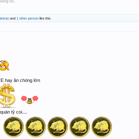
ong rồi...
intran
and
1 other person
like this.
CE hay ăn chóng lớn
uán tỷ coi....