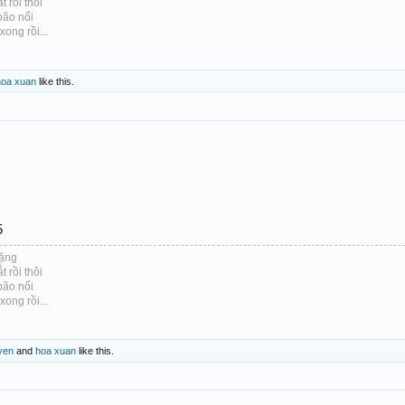
 rồi thôi
bão nổi
ong rồi...
hoa xuan
like this.
5
lặng
 rồi thôi
bão nổi
ong rồi...
yen
and
hoa xuan
like this.