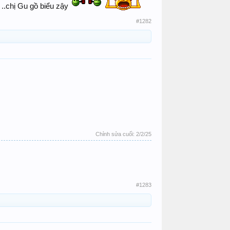
..chị Gu gồ biểu zậy
#1282
Chỉnh sửa cuối:
2/2/25
#1283