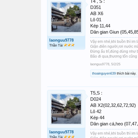
T4 , S :
D351
AB X6
Lô 01
Kép 11,44
Dân gian Giun (05,45,8
laonguu9778
Vậy em nhé,khi buồn thì im 
Thần Tài
Giận điên người,rơi nước mắt
Đừng ấu trĩ,đùng đùng như 
Bão đi qua,thương tổn cũng x
laonguu9778
,
5/2/25
thoainguyen639
thích bài này.
T5,S :
D024
AB X2(02,32,62,72,92)
Lô 42
Kép 44
Dân gian cá,heo (07,47
laonguu9778
Vậy em nhé,khi buồn thì im 
Thần Tài