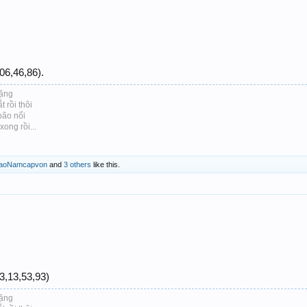
06,46,86).
lặng
 rồi thôi
bão nổi
ong rồi...
aoNamcapvon
and
3 others
like this.
3,13,53,93)
lặng