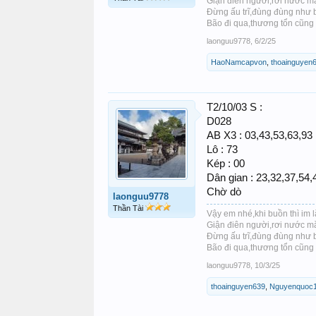
Giận điên người,rơi nước mắt
Đừng ấu trĩ,đùng đùng như 
Bão đi qua,thương tổn cũng x
laonguu9778
,
6/2/25
HaoNamcapvon
,
thoainguyen
T2/10/03 S :
D028
AB X3 : 03,43,53,63,93
Lô : 73
Kép : 00
Dân gian : 23,32,37,54,
Chờ dò
laonguu9778
Thần Tài
Vậy em nhé,khi buồn thì im 
Giận điên người,rơi nước mắt
Đừng ấu trĩ,đùng đùng như 
Bão đi qua,thương tổn cũng x
laonguu9778
,
10/3/25
thoainguyen639
,
Nguyenquoc