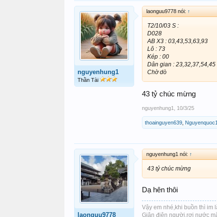
laonguu9778 nói:
↑
T2/10/03 S :
D028
AB X3 : 03,43,53,63,93
Lô : 73
Kép : 00
Dân gian : 23,32,37,54,45
nguyenhung1
Chờ dò
Thần Tài
43 tỷ chúc mừng
nguyenhung1
,
10/3/25
thoainguyen639
,
Nguyenquoc
nguyenhung1 nói:
↑
43 tỷ chúc mừng
Dạ hên thôi
Vậy em nhé,khi buồn thì im 
laonguu9778
Giận điên người,rơi nước mắt