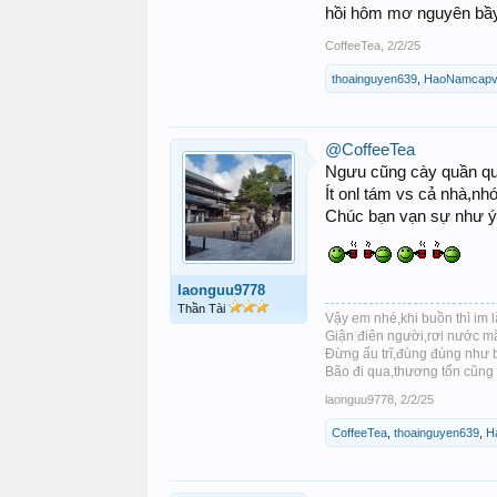
hồi hôm mơ nguyên b
CoffeeTea
,
2/2/25
thoainguyen639
,
HaoNamcapv
@CoffeeTea
Ngưu cũng cày quần q
Ít onl tám vs cả nhà,nhớ
Chúc bạn vạn sự như ý,t
laonguu9778
Thần Tài
Vậy em nhé,khi buồn thì im 
Giận điên người,rơi nước mắt
Đừng ấu trĩ,đùng đùng như 
Bão đi qua,thương tổn cũng x
laonguu9778
,
2/2/25
CoffeeTea
,
thoainguyen639
,
H