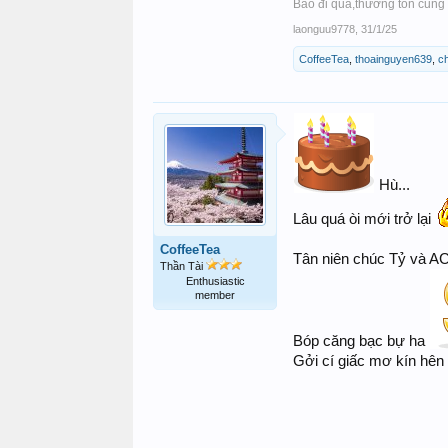
Bão đi qua,thương tổn cũng x
laonguu9778
,
31/1/25
CoffeeTea
,
thoainguyen639
,
ch
Hù...
Lâu quá òi mới trở lại
CoffeeTea
Tân niên chúc Tỷ và A
Thần Tài
Enthusiastic
member
Bóp căng bạc bự ha
Gởi cí giấc mơ kín hên q