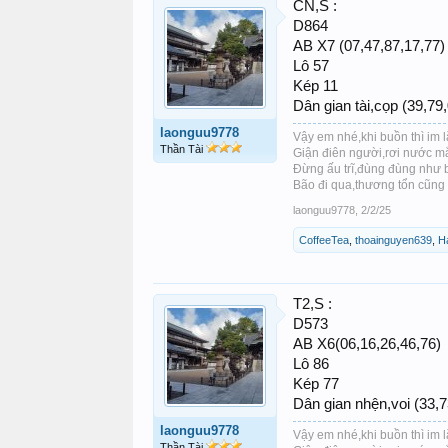
CN,S :
D864
AB X7 (07,47,87,17,77)
Lô 57
Kép 11
Dân gian tài,cọp (39,79,
laonguu9778
Vậy em nhé,khi buồn thì im 
Thần Tài
Giận điên người,rơi nước mắt
Đừng ấu trĩ,đùng đùng như 
Bão đi qua,thương tổn cũng x
laonguu9778
,
2/2/25
CoffeeTea
,
thoainguyen639
,
H
T2,S :
D573
AB X6(06,16,26,46,76)
Lô 86
Kép 77
Dân gian nhện,voi (33,7
laonguu9778
Vậy em nhé,khi buồn thì im 
Thần Tài