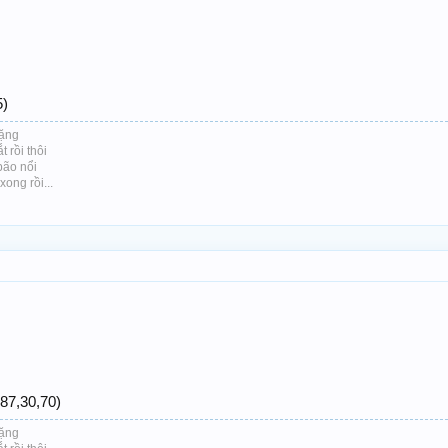
5)
lặng
 rồi thôi
bão nổi
ong rồi...
,87,30,70)
lặng