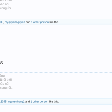
 rồi thôi
bão nổi
ong rồi...
639
,
myquynhnguyen
and
1 other person
like this.
45
lặng
 rồi thôi
bão nổi
ong rồi...
12345
,
nguyenhung1
and
1 other person
like this.