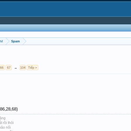
hi!
Spam
66
67
→
104
Tiếp >
,86,28,68)
lặng
 rồi thôi
bão nổi