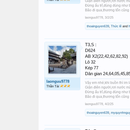
Giận điên người,rơi nước mắt
Đừng ấu trĩ,đùng đùng như 
Bão đi qua,thương tổn cũng x
laonguu9778
,
3/2/25
thoainguyen639
,
Thức lê
and
T3,S :
D624
AB X2(22,42,62,82,92)
Lô 32
Kép 77
Dân gian 24,64,05,45,8
laonguu9778
Vậy em nhé,khi buồn thì im 
Thần Tài
Giận điên người,rơi nước mắt
Đừng ấu trĩ,đùng đùng như 
Bão đi qua,thương tổn cũng x
laonguu9778
,
4/2/25
thoainguyen639
,
myquynhngu