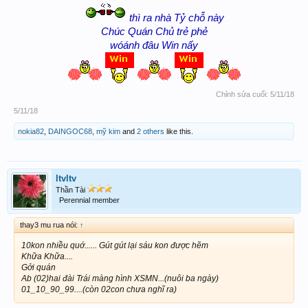
thì ra nhà Tỷ chỗ này
Chúc Quán Chủ trẻ phẻ
wóánh đâu Win nấy
Chỉnh sửa cuối:
5/11/18
5/11/18
nokia82
,
DAINGOC68
,
mỹ kim
and
2 others
like this.
ltvltv
Thần Tài
Perennial member
thay3 mu rua nói:
↑
10kon nhiều quớ...... Gút gút lại sáu kon được hẽm
Khữa Khữa....
Gởi quán
Ab (02)hai đài Trái màng hình XSMN...(nuôi ba ngày)
01_10_90_99....(còn 02con chưa nghĩ ra)