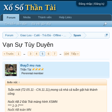
Đăng nhập | Đăng ký
Media
Thành viên
Help Links
Forum
Tìm kiếm diễn đàn
Bài viết gần đây
Forum
Giao Lưu - Café - Trà Đá - Offline - Tỉnh Tò Hihi!
Spam
Vạn Sự Tùy Duyên
< Trước
1
←
3
4
5
6
7
→
104
Tiếp >
thay3 mu rua
Thần Tài
Perennial member
ltvltv nói:
↑
Tuần mới (T2.05.11 - CN.11.11),mong cả nhà cả tuần gặt hái thành
công.
Nuôi AB 2 Đài Trái màng hình XSMN
*** 1-3-7***
Nuôi AB toàn MN