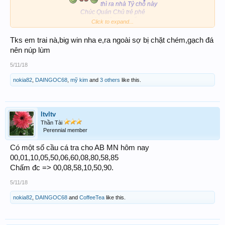
thì ra nhà Tỷ chỗ này
Chúc Quán Chủ trẻ phẻ
wóánh đâu Win nấy
Click to expand...
Tks em trai nà,big win nha e,ra ngoài sợ bị chặt chém,gạch đá
nên núp lùm
5/11/18
nokia82
,
DAINGOC68
,
mỹ kim
and
3 others
like this.
ltvltv
Thần Tài
Perennial member
Có một số cầu cá tra cho AB MN hôm nay
00,01,10,05,50,06,60,08,80,58,85
Chấm đc => 00,08,58,10,50,90.
5/11/18
nokia82
,
DAINGOC68
and
CoffeeTea
like this.