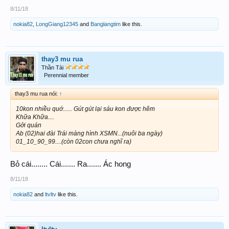
8/11/18
nokia82
,
LongGiang12345
and
Banglangtim
like this.
thay3 mu rua
Thần Tài
Perennial member
thay3 mu rua nói:
↑
10kon nhiều quớ...... Gút gút lại sáu kon được hẽm
Khữa Khữa....
Gởi quán
Ab (02)hai đài Trái màng hình XSMN...(nuôi ba ngày)
01_10_90_99....(còn 02con chưa nghĩ ra)
Bỏ cái........ Cái....... Ra....... Ác hong
8/11/18
nokia82
and
ltvltv
like this.