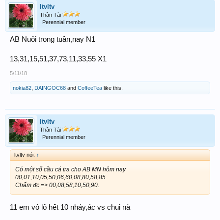
ltvltv
Thần Tài
Perennial member
AB Nuôi trong tuần,nay N1
13,31,15,51,37,73,11,33,55 X1
5/11/18
nokia82
,
DAINGOC68
and
CoffeeTea
like this.
ltvltv
Thần Tài
Perennial member
ltvltv nói:
↑
Có một số cầu cá tra cho AB MN hôm nay
00,01,10,05,50,06,60,08,80,58,85
Chấm đc => 00,08,58,10,50,90.
11 em vô lô hết 10 nháy,ác vs chui nà