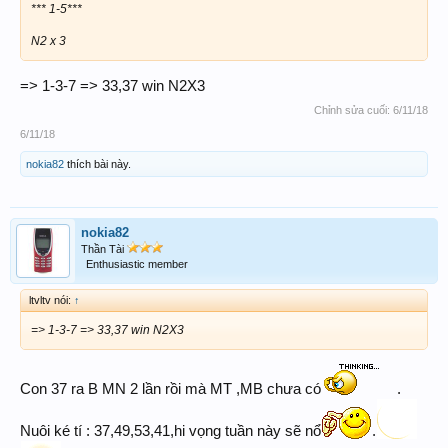
*** 1-5***
N2 x 3
=> 1-3-7 => 33,37 win N2X3
Chỉnh sửa cuối:
6/11/18
6/11/18
nokia82
thích bài này.
nokia82
Thần Tài
Enthusiastic member
ltvltv nói:
↑
=> 1-3-7 => 33,37 win N2X3
Con 37 ra B MN 2 lần rồi mà MT ,MB chưa có
.
Nuôi ké tí : 37,49,53,41,hi vọng tuần này sẽ nổ
.