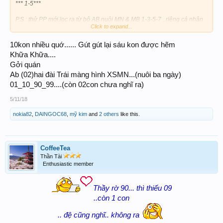
*** 1-5***
P.S : thử PP mới,lọc ra từ bộ AB nuôi MN & MB 1-3-5-7 , riêng cá nhân
Click to expand...
vẫn theo bộ này,nhưng mỗi ngày chỉ đánh 10 con AB trong 16 con.
10kon nhiều quớ...... Gút gút lại sáu kon được hẽm
Khữa Khữa....
Gởi quán
Ab (02)hai đài Trái màng hình XSMN...(nuôi ba ngày)
01_10_90_99....(còn 02con chưa nghĩ ra)
5/11/18
nokia82
,
DAINGOC68
,
mỹ kim
and
2 others
like this.
CoffeeTea
Thần Tài
Enthusiastic member
Thầy rờ 90... thì thiếu 09
..còn 1 con
.. đệ cũng nghĩ.. không ra