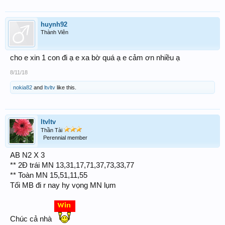
huynh92
Thành Viên
cho e xin 1 con đi ạ e xa bờ quá ạ e cảm ơn nhiều ạ
8/11/18
nokia82
and
ltvltv
like this.
ltvltv
Thần Tài
Perennial member
AB N2 X 3
** 2Đ trái MN 13,31,17,71,37,73,33,77
** Toàn MN 15,51,11,55
Tối MB đi r nay hy vọng MN lụm
Chúc cả nhà