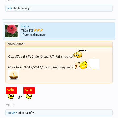
7/11/18
ltvltv
thích bài này.
ltvltv
Thần Tài
Perennial member
nokia82 nói:
↑
Con 37 ra B MN 2 lần rồi mà MT ,MB chưa có
.
Nuôi ké tí : 37,49,53,41,hi vọng tuần này sẽ nổ
.
37
7/11/18
nokia82
thích bài này.