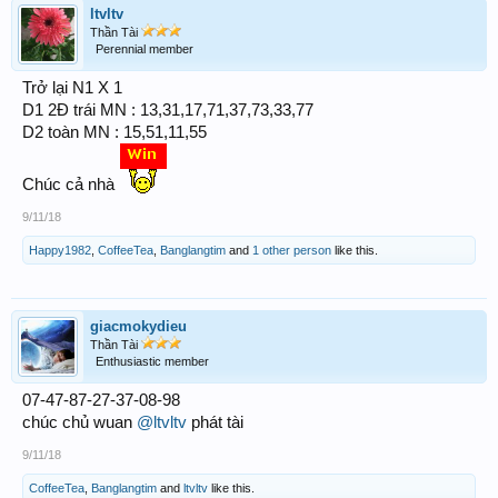
ltvltv
Thần Tài
Perennial member
Trở lại N1 X 1
D1 2Đ trái MN : 13,31,17,71,37,73,33,77
D2 toàn MN : 15,51,11,55
Chúc cả nhà
9/11/18
Happy1982
,
CoffeeTea
,
Banglangtim
and
1 other person
like this.
giacmokydieu
Thần Tài
Enthusiastic member
07-47-87-27-37-08-98
chúc chủ wuan
@ltvltv
phát tài
9/11/18
CoffeeTea
,
Banglangtim
and
ltvltv
like this.