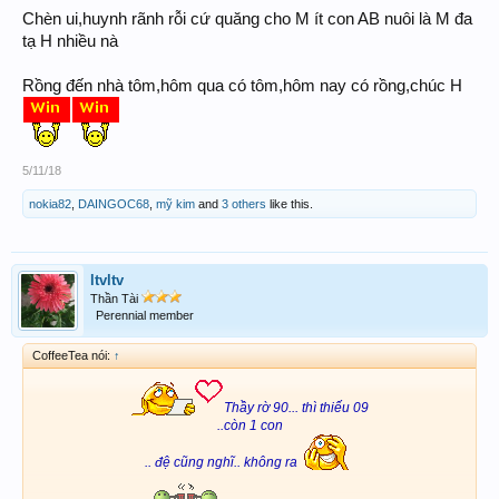
Chèn ui,huynh rãnh rỗi cứ quăng cho M ít con AB nuôi là M đa
tạ H nhiều nà
Rồng đến nhà tôm,hôm qua có tôm,hôm nay có rồng,chúc H
5/11/18
nokia82
,
DAINGOC68
,
mỹ kim
and
3 others
like this.
ltvltv
Thần Tài
Perennial member
CoffeeTea nói:
↑
Thầy rờ 90... thì thiếu 09
..còn 1 con
.. đệ cũng nghĩ.. không ra