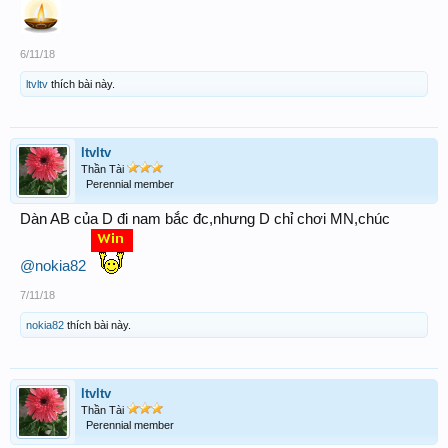
6/11/18
ltvltv
thích bài này.
ltvltv
Thần Tài
Perennial member
Dàn AB của D đi nam bắc đc,nhưng D chỉ chơi MN,chúc
@nokia82
7/11/18
nokia82
thích bài này.
ltvltv
Thần Tài
Perennial member