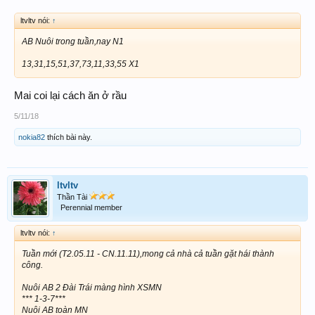
ltvltv nói:
↑
AB Nuôi trong tuần,nay N1
13,31,15,51,37,73,11,33,55 X1
Mai coi lại cách ăn ở rầu
5/11/18
nokia82
thích bài này.
ltvltv
Thần Tài
Perennial member
ltvltv nói:
↑
Tuần mới (T2.05.11 - CN.11.11),mong cả nhà cả tuần gặt hái thành
công.
Nuôi AB 2 Đài Trái màng hình XSMN
*** 1-3-7***
Nuôi AB toàn MN