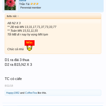
ltvltv
Thần Tài
Perennial member
ltvltv nói:
↑
AB N2 X 3
** 2Đ trái MN 13,31,17,71,37,73,33,77
** Toàn MN 15,51,11,55
Tối MB đi r nay hy vọng MN lụm
Chúc cả nhà
D1 ra đài 3 thua
D2 ra B15,N2 X 3
TC có càfe
8/11/18
Happy1982
and
CoffeeTea
like this.