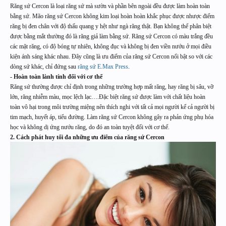
Răng sứ Cercon là loại răng sứ mà sườn và phần bên ngoài đều được làm hoàn toàn
bằng sứ. Mão răng sứ Cercon không kim loại hoàn hoàn khắc phục được nhược điểm
răng bị đen chân với độ thấu quang y hệt như ngà răng thật. Bạn không thể phân biệt
được bằng mắt thường đó là răng giả làm bằng sứ. Răng sứ Cercon có màu trắng đều
các mặt răng, có độ bóng tự nhiên, không đục và không bị đen viền nướu ở mọi điều
kiện ánh sáng khác nhau. Đây cũng là ưu điểm của răng sứ Cercon nổi bật so với các
dòng sứ khác, chỉ đứng sau
răng sứ E.Max Press
.
- Hoàn toàn lành tính đối với cơ thể
Răng sứ thường được chỉ định trong những trường hợp mất răng, hay răng bị sâu, vỡ
lớn, răng nhiễm màu, mọc lệch lạc….Đặc biệt răng sứ được làm với chất liệu hoàn
toàn vô hại trong môi trường miệng nên thích nghi với tất cả mọi người kể cả người bị
tim mạch, huyết áp, tiểu đường. Làm răng sứ Cercon không gây ra phản ứng phụ hóa
học và không dị ứng nướu răng, do đó an toàn tuyệt đối với cơ thể.
2. Cách phát huy tối đa những ưu điểm của răng sứ Cercon