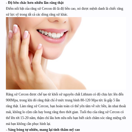
- Độ bền chắc hơn nhiều lần răng thật
Điểm nổi bật của răng sứ Cercon đó là độ bền cao, nó được mệnh danh là chiếc răng
sứ lực sỹ trong tất cả các dòng răng sứ khác.
Răng sứ Cercon được chế tạo từ khối sứ nguyên chất Lithium có độ chịu lực lên đến
900Mpa, trong khi đó răng thật chỉ ở mức trung bình 80-120 Mpa tức là gấp 5 lần
răng thật. Làm răng sứ Cercon, bạn hoàn toàn có thể yên tâm về sức bền, ăn nhai thoải
mái, không lo cộm cấn hay bong răng theo thời gian. Tuổi thọ của răng sứ Cercon có
thể lên tới 15-20 năm, thậm chí lâu hơn nữa nếu bạn biết cách chăm sóc răng miệng tốt
mà bạn không cần phục hình lại.
- Sáng bóng tự nhiên, mang lại tính thẩm mỹ cao