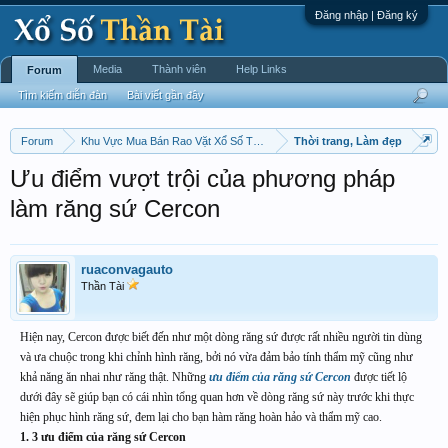
Đăng nhập | Đăng ký
Media
Thành viên
Help Links
Forum
Tìm kiếm diễn đàn
Bài viết gần đây
Forum
Khu Vực Mua Bán Rao Vặt Xổ Số Thần Tài Chấm Cơm !
Thời trang, Làm đẹp
Ưu điểm vượt trội của phương pháp
làm răng sứ Cercon
ruaconvagauto
Thần Tài
Hiện nay, Cercon được biết đến như một dòng răng sứ được rất nhiều người tin dùng
và ưa chuộc trong khi chỉnh hình răng, bởi nó vừa đảm bảo tính thẩm mỹ cũng như
khả năng ăn nhai như răng thật. Những
ưu điểm của răng sứ Cercon
được tiết lộ
dưới đây sẽ giúp bạn có cái nhìn tổng quan hơn về dòng răng sứ này trước khi thực
hiện phục hình răng sứ, đem lại cho bạn hàm răng hoàn hảo và thẩm mỹ cao.
1. 3 ưu điểm của răng sứ Cercon