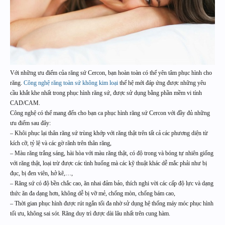
Với những ưu điểm của răng sứ Cercon, bạn hoàn toàn có thể yên tâm phục hình cho
răng.
Công nghệ răng toàn sứ không kim loại
thế hệ mới đáp ứng được những yêu
cầu khắt khe nhất trong phục hình răng sứ, được sử dụng bằng phần mềm vi tính
CAD/CAM.
Công nghệ có thể mang đến cho bạn ca phục hình răng sứ Cercon với đầy đủ những
ưu điểm sau đây:
– Khôi phục lại thân răng sứ trùng khớp với răng thật trên tất cả các phương diện từ
kích cỡ, tỷ lệ và các gờ rãnh trên thân răng,
– Màu răng trắng sáng, hài hòa với màu răng thật, có độ trong và bóng tự nhiên giống
với răng thật, loại trừ được các tình huống mà các kỹ thuật khác dễ mắc phải như bị
đục, bị đen viên, hở kẽ,…,
– Răng sứ có độ bền chắc cao, ăn nhai đảm bảo, thích nghi vời các cấp độ lực và dạng
thức ăn đa dạng hơn, không dễ bị vỡ mẻ, chống mòn, chống bám cao,
– Thời gian phục hình được rút ngắn tối đa nhờ sử dụng hệ thống máy móc phục hình
tối ưu, không sai sót. Răng duy trì được dài lâu nhất trên cung hàm.