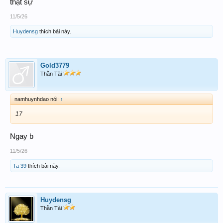
thật sự
11/5/26
Huydensg
thích bài này.
Gold3779
Thần Tài
namhuynhdao nói:
↑
17
Ngay b
11/5/26
Ta 39
thích bài này.
Huydensg
Thần Tài