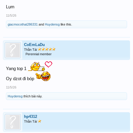
Lụm
11/5/26
giacmocothat286331
and
Huydensg
like this.
CoEmLaDu
Thần Tài
Perennial member
Yang top 1
Oy dzot đi bóp
11/5/26
Huydensg
thích bài này.
hp4312
Thần Tài