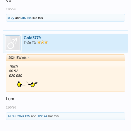
Vô
11/5/26
le vy
and
JIN144
like this.
Gold3779
Thần Tài
2024 BW nói:
↑
Thích
80 52
020 080
Lụm
11/5/26
Ta 39
,
2024 BW
and
JIN144
like this.