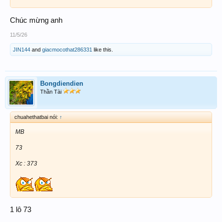
Chúc mừng anh
11/5/26
JIN144
and
giacmocothat286331
like this.
Bongdiendien
Thần Tài
chuahethatbai nói:
↑
MB
73
Xc : 373
1 lô 73