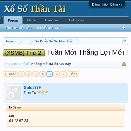
Đăng nhập | Đăng ký
Media
Thành viên
Help Links
Forum
Tìm kiếm diễn đàn
Bài viết gần đây
Forum
...
Dự Đoán Xổ Số Miền Bắc
Tuần Mới Thắng Lợi Mới !
{XSMB} Thứ 2:
Trạng thái chủ đề:
Không mở trả lời sau này.
< Trước
1
2
3
4
5
6
7
Tiếp >
Gold3779
Thần Tài
Ta 39 nói:
↑
Mb
04.12.97.23