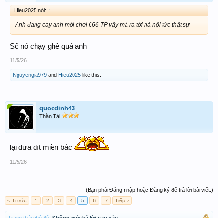
Hieu2025 nói:
↑
Anh đang cay anh mới chơi 666 TP vậy mà ra tới hà nội tức thật sự
Số nó chạy ghê quá anh
11/5/26
Nguyengia979
and
Hieu2025
like this.
quocdinh43
Thần Tài
lại đưa đít miền bắc
11/5/26
(Bạn phải Đăng nhập hoặc Đăng ký để trả lời bài viết.)
< Trước
1
2
3
4
5
6
7
Tiếp >
Trạng thái chủ đề:
Không mở trả lời sau này.