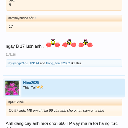
391
8
namhuynhdao nói:
↑
17
ngay B 17 luôn anh .
11/5/26
Nguyengia979
,
JIN144
and
trong_tien032082
like this.
Hieu2025
Thần Tài
hp4312 nói:
↑
Có 97 anh, MB em ghi lại 66 của anh cho ở mn, cảm ơn a nhé
Anh đang cay anh mới chơi 666 TP vậy mà ra tới hà nội tức