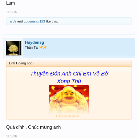
Lụm
11/5/26
Ta 39
and
Luuquang 123
like this.
Huydensg
Thần Tài
Linh Hoàng nói:
↑
Thuyền Đón Anh Chị Em Về Bờ
Xong Thủ
Click to expand...
Quá đỉnh . Chúc mừng anh
08 80
11/5/26