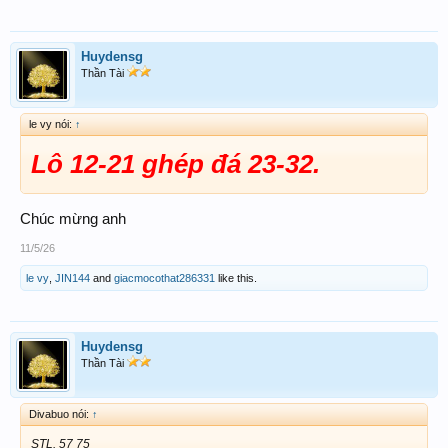
Huydensg
Chúc Toàn Thể ACE Big Win
Thần Tài
le vy nói:
↑
Lô 12-21 ghép đá 23-32.
Chúc mừng anh
11/5/26
le vy
,
JIN144
and
giacmocothat286331
like this.
Huydensg
Thần Tài
Divabuo nói:
↑
STL. 57 75