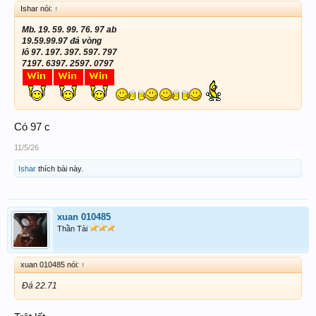
Ishar nói:
↑
Mb. 19. 59. 99. 76. 97 ab
19.59.99.97 đá vòng
lô 97. 197. 397. 597. 797
7197. 6397. 2597. 0797
Có 97 c
11/5/26
Ishar
thích bài này.
xuan 010485
Thần Tài
xuan 010485 nói:
↑
Đá 22.71