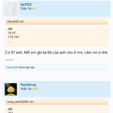
hp4312
Thần Tài
Hieu2025 nói:
↑
MB
79 97
779 797
...
Có 97 anh, MB em ghi lại 66 của anh cho ở mn, cảm ơn a nhé
11/5/26
Hieu2025
thích bài này.
Huydensg
Thần Tài
trong_tien032082 nói:
↑
MB