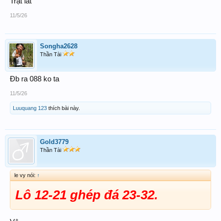
Trật lất
11/5/26
Songha2628
Thần Tài
Đb ra 088 ko ta
11/5/26
Luuquang 123
thích bài này.
Gold3779
Thần Tài
le vy nói:
↑
Lô 12-21 ghép đá 23-32.