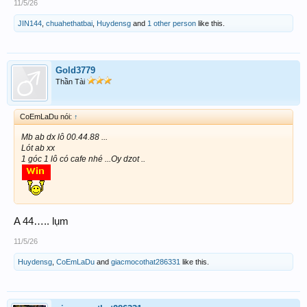
11/5/26
JIN144
,
chuahethatbai
,
Huydensg
and
1 other person
like this.
Gold3779
Thần Tài
CoEmLaDu nói:
↑
Mb ab dx lô 00.44.88 ...
Lót ab xx
1 góc 1 lô có cafe nhé ...Oy dzot ..
A 44….. lụm
11/5/26
Huydensg
,
CoEmLaDu
and
giacmocothat286331
like this.