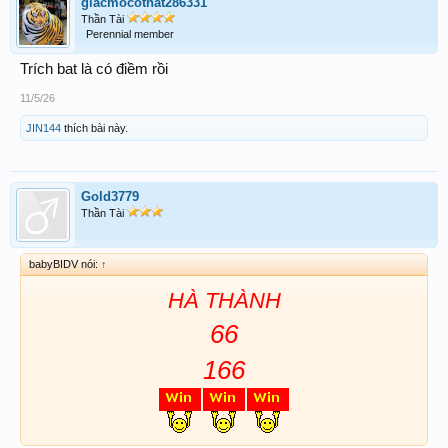
giacmocothat286331
Thần Tài
Perennial member
Trích bat là có điềm rồi
11/5/26
JIN144
thích bài này.
Gold3779
Thần Tài
babyBIDV nói:
↑
HÀ THÀNH
66
166