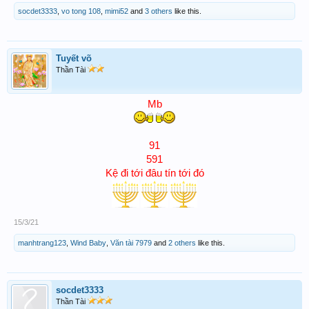
socdet3333
,
vo tong 108
,
mimi52
and
3 others
like this.
Tuyết võ
Thần Tài
Mb
91
591
Kệ đi tới đâu tín tới đó
15/3/21
manhtrang123
,
Wind Baby
,
Văn tài 7979
and
2 others
like this.
socdet3333
Thần Tài