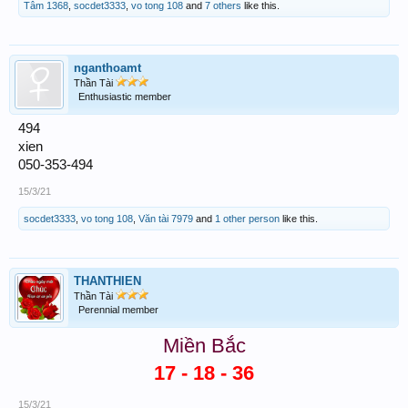
Tâm 1368
,
socdet3333
,
vo tong 108
and
7 others
like this.
nganthoamt
Thần Tài
Enthusiastic member
494
xien
050-353-494
15/3/21
socdet3333
,
vo tong 108
,
Văn tài 7979
and
1 other person
like this.
THANTHIEN
Thần Tài
Perennial member
Miền Bắc
17 - 18 - 36
15/3/21