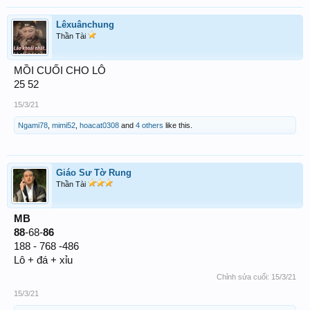
Lêxuânchung
Thần Tài
MỒI CUỐI CHO LÔ
25 52
15/3/21
Ngami78
,
mimi52
,
hoacat0308
and
4 others
like this.
Giáo Sư Tờ Rung
Thần Tài
MB
88
-68-
86
188 - 768 -486
Lô + đá + xỉu
Chỉnh sửa cuối:
15/3/21
15/3/21