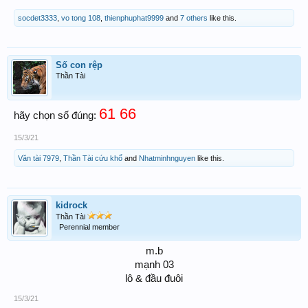
socdet3333
,
vo tong 108
,
thienphuphat9999
and
7 others
like this.
Số con rệp
Thần Tài
61 66
hãy chọn số đúng:
15/3/21
Văn tài 7979
,
Thần Tài cứu khổ
and
Nhatminhnguyen
like this.
kidrock
Thần Tài
Perennial member
m.b
mạnh 03
lô & đầu đuôi​
15/3/21