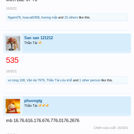
15/3/21
Ngami78
,
hoacat0308
,
hương mật
and
15 others
like this.
San san 121212
Thần Tài
535
15/3/21
vo tong 108
,
Văn tài 7979
,
Thần Tài cứu khổ
and
1 other person
like this.
phuongtg
Thần Tài
mb 16.76.616.176.676.776.0176.2676
Chỉnh sửa cuối:
15/3/21