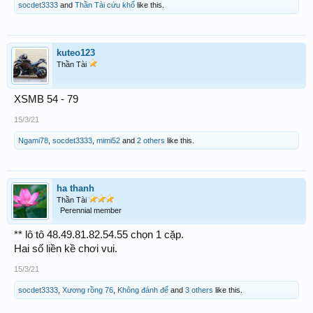
socdet3333
and
Thần Tài cứu khổ
like this.
kuteo123
Thần Tài
XSMB 54 - 79
15/3/21
Ngami78
,
socdet3333
,
mimi52
and
2 others
like this.
ha thanh
Thần Tài
Perennial member
** lô tô 48.49.81.82.54.55 chọn 1 cặp.
Hai số liền kề chơi vui.
15/3/21
socdet3333
,
Xương rồng 76
,
Không đánh để
and
3 others
like this.