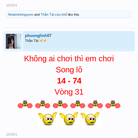
15/3/21
Nhatminhnguyen
and
Thần Tài cứu khổ
like this.
phuonglinh07
Thần Tài
Không ai chơi thì em chơi
Song lô
14 - 74
Vòng 31
15/3/21