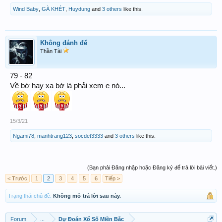
Wind Baby
,
GÀ KHÉT
,
Huydung
and
3 others
like this.
Không đánh để
Thần Tài
79 - 82
Về bờ hay xa bờ là phải xem e nó...
15/3/21
Ngami78
,
manhtrang123
,
socdet3333
and
3 others
like this.
(Bạn phải Đăng nhập hoặc Đăng ký để trả lời bài viết.)
< Trước
1
2
3
4
5
6
Tiếp >
Trạng thái chủ đề:
Không mở trả lời sau này.
Forum
...
Dự Đoán Xổ Số Miền Bắc