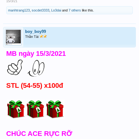
15/3/21
manhtrang123
,
socdet3333
,
Lo3dai
and
7 others
like this.
boy_boy99
Thần Tài
MB ngày 15/3/2021
STL (54-55) x100đ
CHÚC ACE RỰC RỠ