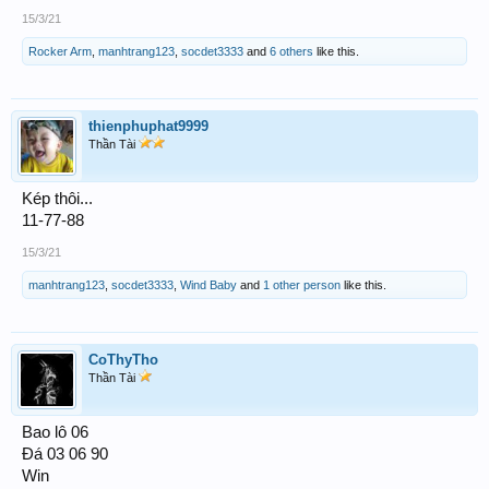
15/3/21
Rocker Arm
,
manhtrang123
,
socdet3333
and
6 others
like this.
thienphuphat9999
Thần Tài
Kép thôi...
11-77-88
15/3/21
manhtrang123
,
socdet3333
,
Wind Baby
and
1 other person
like this.
CoThyTho
Thần Tài
Bao lô 06
Đá 03 06 90
Win