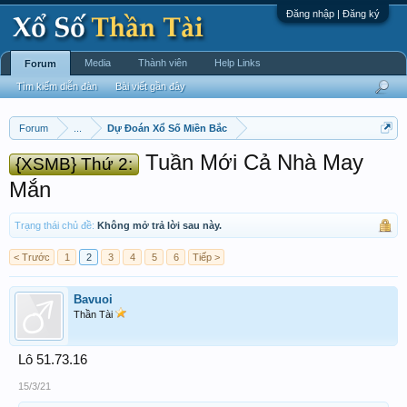
Đăng nhập | Đăng ký
Media
Thành viên
Help Links
Forum
Tìm kiếm diễn đàn
Bài viết gần đây
Forum
...
Dự Đoán Xổ Số Miền Bắc
Tuần Mới Cả Nhà May
{XSMB} Thứ 2:
Mắn
Trạng thái chủ đề:
Không mở trả lời sau này.
< Trước
1
2
3
4
5
6
Tiếp >
Bavuoi
Thần Tài
Lô 51.73.16
15/3/21