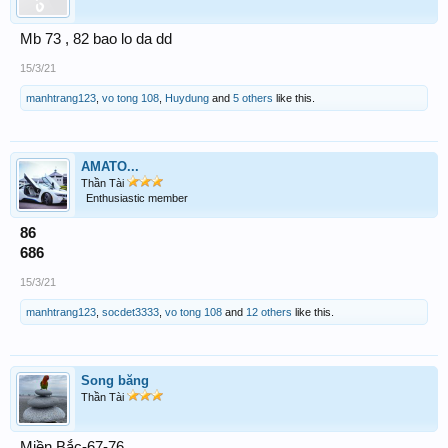
Mb 73 , 82 bao lo da dd
15/3/21
manhtrang123
,
vo tong 108
,
Huydung
and
5 others
like this.
AMATO...
Thần Tài
Enthusiastic member
86
686
15/3/21
manhtrang123
,
socdet3333
,
vo tong 108
and
12 others
like this.
Song băng
Thần Tài
Miền Bắc-67-76