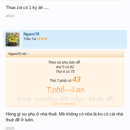
Thua zoi có 1 ky àh ....
8/8/20
Ngami78
Thần Tài
Ngami78 nói:
↑
Theo sư phụ bàn đề .
thứ 5 có 82
Thứ 6 có 75
43
Thứ 7 phải có
T.phố---l.an
Kinh nghiệm 60 năm đánh đề
Click to expand...
không giỡn nha.
Hèng gì sự phụ ở nhà thuê. Mb không có nữa là ko có cái nhà
( hiện tại ở nhà thuê)
thuê để ở luôn.
8/8/20