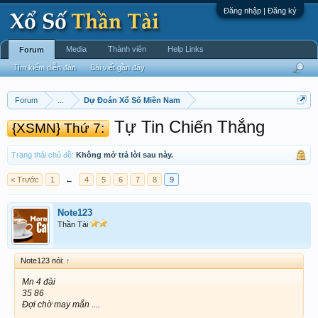
Đăng nhập | Đăng ký
Media
Thành viên
Help Links
Forum
Tìm kiếm diễn đàn
Bài viết gần đây
Forum
...
Dự Đoán Xổ Số Miền Nam
Tự Tin Chiến Thắng
{XSMN} Thứ 7:
Trạng thái chủ đề:
Không mở trả lời sau này.
< Trước
1
←
4
5
6
7
8
9
Note123
Thần Tài
Note123 nói:
↑
Mn 4 đài
35 86
Đợi chờ may mắn ....