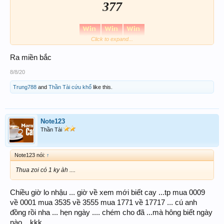
377
Click to expand...
Ra miền bắc
8/8/20
Trung788
and
Thần Tài cứu khổ
like this.
Note123
Thần Tài
Note123 nói:
↑
Thua zoi có 1 ky àh ....
Chiều giờ lo nhậu ... giờ về xem mới biết cay ...tp mua 0009
về 0001 mua 3535 về 3555 mua 1771 về 17717 ... cú anh
đồng rồi nha ... hẹn ngày .... chém cho đã ...mà hông biết ngày
nào ...kkk