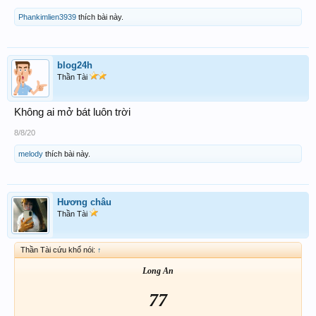
Phankimlien3939
thích bài này.
blog24h
Thần Tài
Không ai mở bát luôn trời
8/8/20
melody
thích bài này.
Hương châu
Thần Tài
Thần Tài cứu khổ nói:
↑
Long An
77