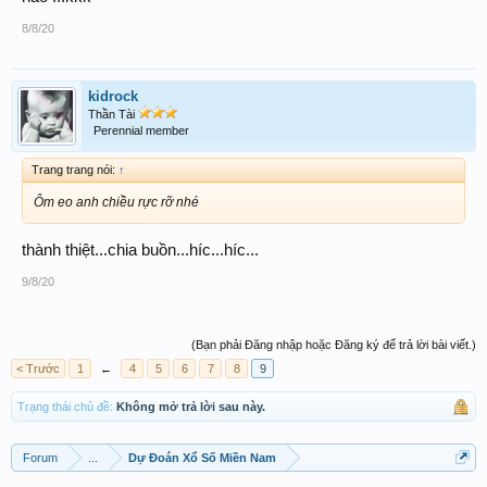
8/8/20
kidrock
Thần Tài
Perennial member
Trang trang nói:
↑
Ôm eo anh chiều rực rỡ nhé
thành thiệt...chia buồn...híc...híc...
9/8/20
(Bạn phải Đăng nhập hoặc Đăng ký để trả lời bài viết.)
< Trước
1
←
4
5
6
7
8
9
Trạng thái chủ đề:
Không mở trả lời sau này.
Forum
...
Dự Đoán Xổ Số Miền Nam