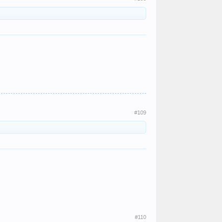
#109
#110