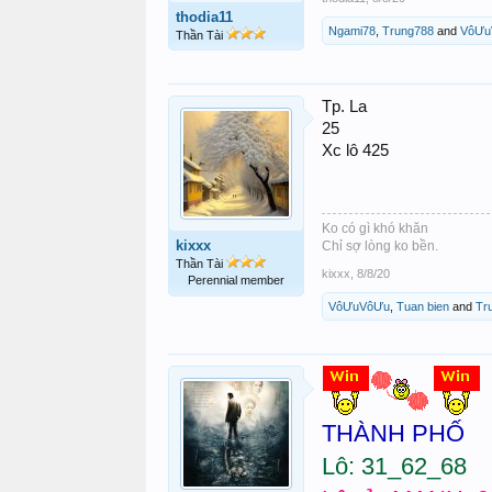
thodia11
Ngami78
,
Trung788
and
VôƯu
Thần Tài
Tp. La
25
Xc lô 425
Ko có gì khó khăn
kixxx
Chỉ sợ lòng ko bền.
Thần Tài
kixxx
,
8/8/20
Perennial member
VôƯuVôƯu
,
Tuan bien
and
Tr
THÀNH PHỐ
Lô: 31_62_68