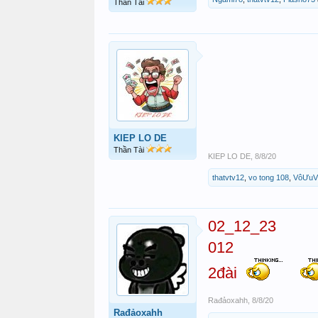
Thần Tài
KIEP LO DE
Thần Tài
KIEP LO DE
,
8/8/20
thatvtv12
,
vo tong 108
,
VôƯuV
02_12_23
012
2đài
Rađảoxahh
,
8/8/20
Rađảoxahh