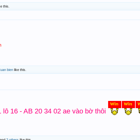
ke this.
h
uan bien
like this.
 lô 16 - AB 20 34 02 ae vào bờ thôi
and
2 others
like this.