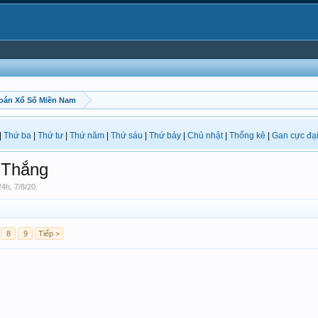
oán Xổ Số Miền Nam
|
Thứ ba
|
Thứ tư
|
Thứ năm
|
Thứ sáu
|
Thứ bảy
|
Chủ nhật
|
Thống kê
|
Gan cực đạ
 Thắng
24h
,
7/8/20
.
8
9
Tiếp >