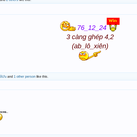
76_12_24
3 càng ghép 4,2
(ab_lô_xiên)
ôƯu
and
1 other person
like this.