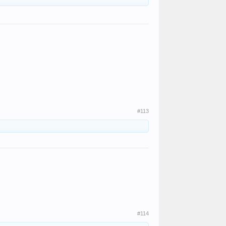
#113
#114