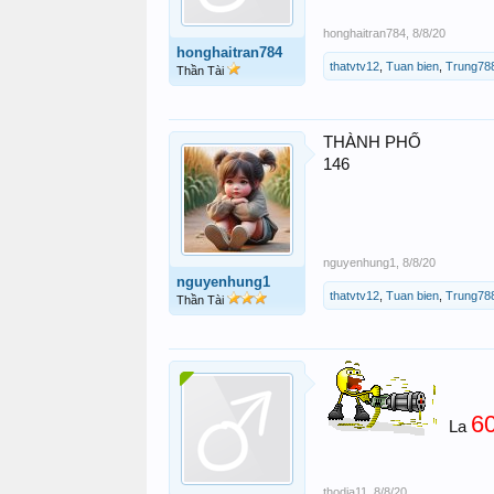
honghaitran784
,
8/8/20
honghaitran784
thatvtv12
,
Tuan bien
,
Trung78
Thần Tài
THÀNH PHỐ
146
nguyenhung1
,
8/8/20
nguyenhung1
thatvtv12
,
Tuan bien
,
Trung78
Thần Tài
60
La
thodia11
,
8/8/20