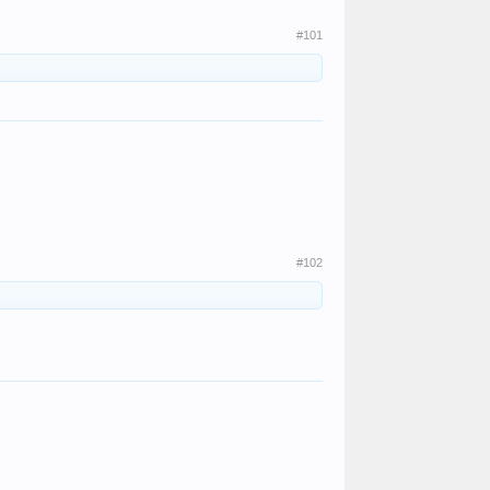
#101
#102