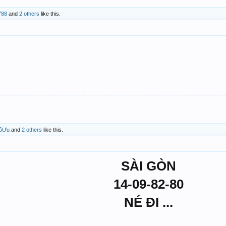
788
and
2 others
like this.
ôƯu
and
2 others
like this.
SÀI GÒN
14-09-82-80
NÉ ĐI ...