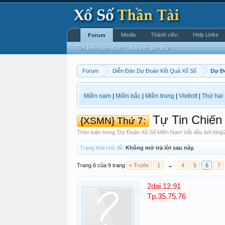
Media
Thành viên
Help Links
Forum
Tìm kiếm diễn đàn
Bài viết gần đây
Forum
Diễn Đàn Dự Đoán Kết Quả Xổ Số
Dự Đ
Miền nam
|
Miền bắc
|
Miền trung
|
Vietlott
|
Thứ hai
Tự Tin Chiến
{XSMN} Thứ 7:
Thảo luận trong '
Dự Đoán Xổ Số Miền Nam
' bắt đầu bởi
blog
Trạng thái chủ đề:
Không mở trả lời sau này.
Trang 6 của 9 trang
< Trước
1
←
4
5
6
7
2dai.12.91
Tp.35.75.76