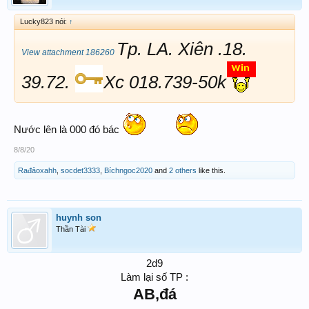
Lucky823 nói:
↑
Tp. LA. Xiên .18.
View attachment 186260
39.72.
Xc 018.739-50k
Nước lên là 000 đó bác
8/8/20
Rađảoxahh
,
socdet3333
,
Bíchngoc2020
and
2 others
like this.
huynh son
Thần Tài
2d9
Làm lại số TP :
AB,đá