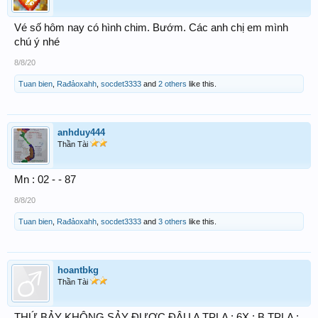
Vé số hôm nay có hình chim. Bướm. Các anh chị em mình
chú ý nhé
8/8/20
Tuan bien
,
Rađảoxahh
,
socdet3333
and
2 others
like this.
anhduy444
Thần Tài
Mn : 02 - - 87
8/8/20
Tuan bien
,
Rađảoxahh
,
socdet3333
and
3 others
like this.
hoantbkg
Thần Tài
THỨ BẢY KHÔNG SẢY ĐƯỢC ĐÂU A TPLA : 6X : B TPLA :