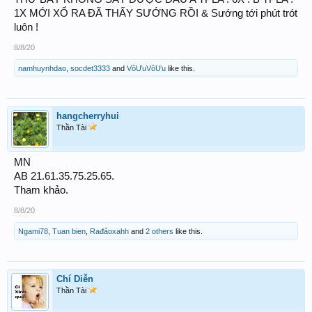
1X MỚI XỔ RA ĐÃ THẤY SƯỚNG RỒI & Sướng tới phút trót
luôn !
8/8/20
namhuynhdao
,
socdet3333
and
VôƯuVôƯu
like this.
hangcherryhui
Thần Tài
MN
AB 21.61.35.75.25.65.
Tham khảo.
8/8/20
Ngami78
,
Tuan bien
,
Rađảoxahh
and
2 others
like this.
Chí Diễn
Thần Tài