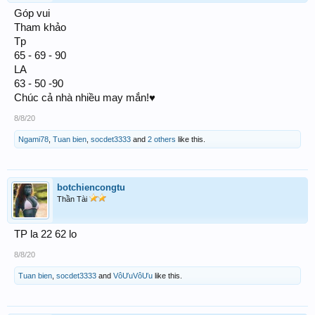
Góp vui
Tham khảo
Tp
65 - 69 - 90
LA
63 - 50 -90
Chúc cả nhà nhiều may mắn!♥
8/8/20
Ngami78
,
Tuan bien
,
socdet3333
and
2 others
like this.
botchiencongtu
Thần Tài
TP la 22 62 lo
8/8/20
Tuan bien
,
socdet3333
and
VôƯuVôƯu
like this.