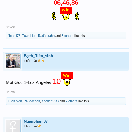
06,46,86
8/8/20
Ngami78
,
Tuan bien
,
Rađảoxahh
and
3 others
like this.
Bạch_Tiên_sinh
Thần Tài
10
Một Góc 1-Los Angeles:
8/8/20
Tuan bien
,
Rađảoxahh
,
socdet3333
and
2 others
like this.
Nganpham97
Thần Tài