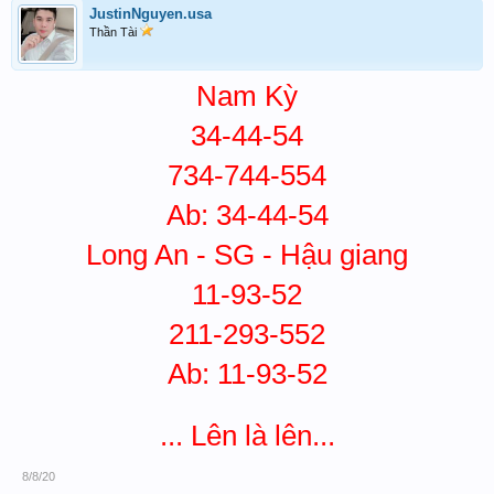
JustinNguyen.usa
Thần Tài
Nam Kỳ
34-44-54
734-744-554
Ab: 34-44-54
Long An - SG - Hậu giang
11-93-52
211-293-552
Ab: 11-93-52
... Lên là lên...​
8/8/20