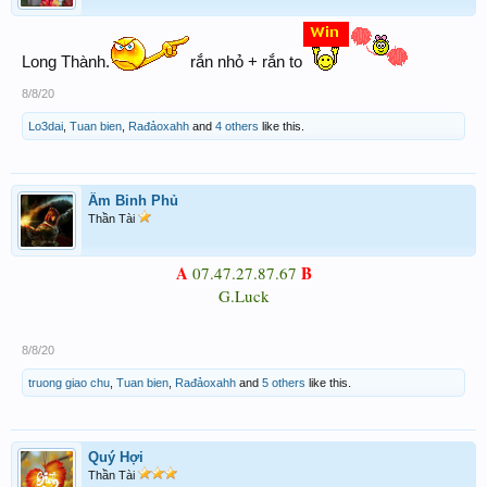
Long Thành.
rắn nhỏ + rắn to
8/8/20
Lo3dai
,
Tuan bien
,
Rađảoxahh
and
4 others
like this.
Âm Binh Phủ
Thần Tài
A
B
07.47.27.87.67
G.Luck
8/8/20
truong giao chu
,
Tuan bien
,
Rađảoxahh
and
5 others
like this.
Quý Hợi
Thần Tài