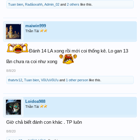
Tuan bien
,
Rađảoxahh
,
Admin_02
and
2 others
like this.
maiwin999
Thần Tài
Đánh 14 LA xong rồi mới coi thống kê. Lo gan 13
lần chưa ra coi như xong
8/8/20
thatvtv12
,
Tuan bien
,
VôƯuVôƯu
and
1 other person
like this.
Loidoa988
Thần Tài
Giờ chả biết đánh con khác . TP luôn
8/8/20