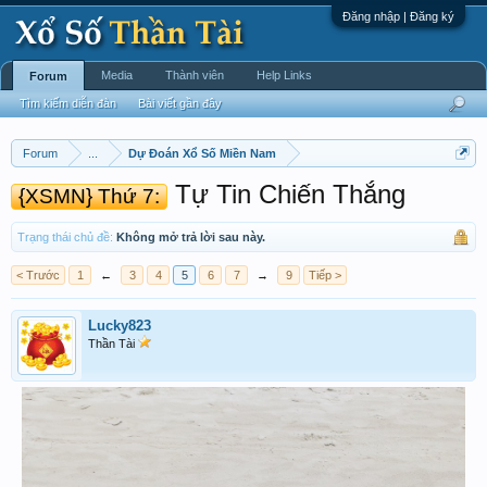
Đăng nhập | Đăng ký
Media
Thành viên
Help Links
Forum
Tìm kiếm diễn đàn
Bài viết gần đây
Forum
...
Dự Đoán Xổ Số Miền Nam
Tự Tin Chiến Thắng
{XSMN} Thứ 7:
Trạng thái chủ đề:
Không mở trả lời sau này.
< Trước
1
←
3
4
5
6
7
→
9
Tiếp >
Lucky823
Thần Tài