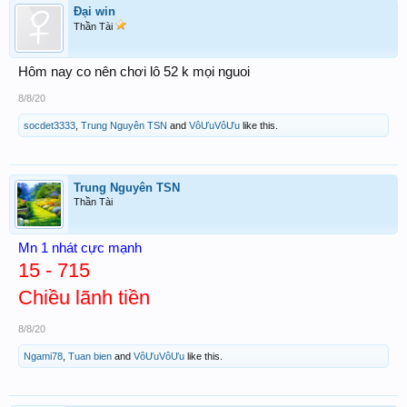
Đại win
Thần Tài
Hôm nay co nên chơi lô 52 k mọi nguoi
8/8/20
socdet3333
,
Trung Nguyên TSN
and
VôƯuVôƯu
like this.
Trung Nguyên TSN
Thần Tài
Mn 1 nhát cực mạnh
15 - 715
Chiều lãnh tiền
8/8/20
Ngami78
,
Tuan bien
and
VôƯuVôƯu
like this.