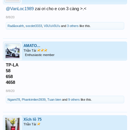
@VanLoc1989
zai ơi cho e con 3 càng >.<
8/8/20
Rađảoxahh
,
socdet3333
,
VôƯuVôƯu
and
3 others
like this.
AMATO...
Thần Tài
Enthusiastic member
TP-LA
58
658
4658
8/8/20
Ngami78
,
Phankimlien3939
,
Tuan bien
and
9 others
like this.
Xích lô 75
Thần Tài