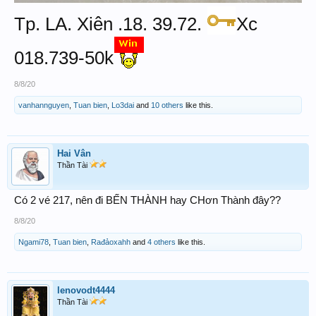
Tp. LA. Xiên .18. 39.72.
Xc
018.739-50k
8/8/20
vanhannguyen
,
Tuan bien
,
Lo3dai
and
10 others
like this.
Hai Vân
Thần Tài
Có 2 vé 217, nên đi BẾN THÀNH hay CHơn Thành đây??
8/8/20
Ngami78
,
Tuan bien
,
Rađảoxahh
and
4 others
like this.
lenovodt4444
Thần Tài