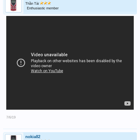
Thần Tài
Enthusiastic member
7/6/19
nokia82