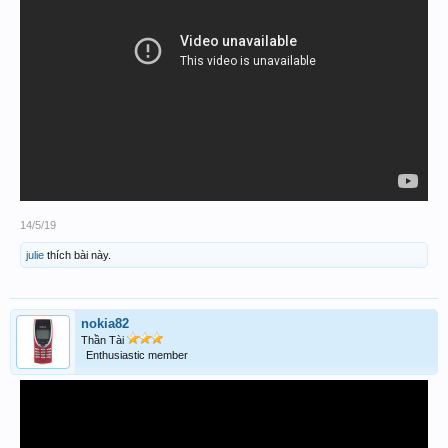
14/5/19
julie
thích bài này.
nokia82
Thần Tài
Enthusiastic member