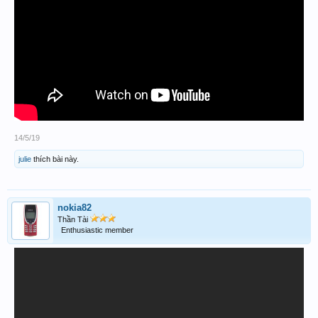
14/5/19
julie
thích bài này.
nokia82
Thần Tài
Enthusiastic member