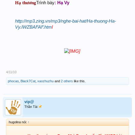
Hạ thương
Trình bày
:
Hạ Vy
http://mp3.zing.vn/mp3/nghe-bai-hat/Ha-thuong-Ha-
Vy.IWZBAFAF.htm
l
4/11/10
phocao
,
Black7Cat
,
xaozhuzhu
and
2 others
like this.
vip@
Thần Tài
hugolina nói:
↑