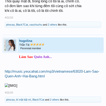
Thôi quay mặt đi, trong lòng cô tôi là ai, chính cô.
cô đơn làm sao khi từng đêm tôi cùng cô sớt chia
khi cô là ai, cô là tôi, cô là tôi chính tôi.
4/11/10
phocao
,
Black7Cat
,
xaozhuzhu
and
2 others
like this.
hugolina
Thần Tài
Perennial member
Làm Sao
Quên Anh...
http://music.yeucahat.com/mp3/vietnamese/63020-Lam-Sao-
Quen-Anh~Hai-Bang.html
4/11/10
phocao
,
bí mật bật mí
,
Black7Cat
and
2 others
like this.