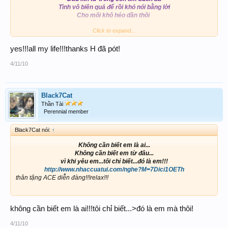
Tình vô biên quá để rồi khó nói bằng lời
Cho môi khô héo dần thôi
Click to expand...
http://www.nhaccuatui.com/neghe?M=Tju-yqJMao
y
yes!!!all my life!!!thanks H đã pót!
4/11/10
Black7Cat
Thần Tài
Perennial member
Black7Cat nói:
↑
Không cần biết em là ai...
Không cần biết em từ đâu...
vì khi yêu em...tôi chỉ biết...đó là em!!!
http://www.nhaccuatui.com/nghe?M=7Dici1OETh
thân tặng ACE diễn đàng!!!relax!!!
không cần biết em là ai!!!tôi chỉ biết...>đó là em mà thôi!
4/11/10