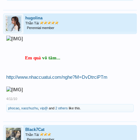
hugolina
Thần Tài
Perennial member
Em quá
vô tâm...
http://www.nhaccuatui.com/nghe?M=DvDtrciPTm
4/11/10
phocao
,
xaozhuzhu
,
vip@
and
2 others
like this.
Black7Cat
Thần Tài
Perennial member