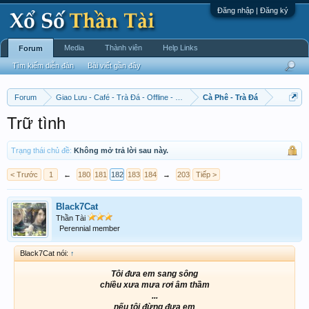
Đăng nhập | Đăng ký
Media
Thành viên
Help Links
Forum
Tìm kiếm diễn đàn
Bài viết gần đây
Forum
Giao Lưu - Café - Trà Đá - Offline - Tỉnh Tò Hihi!
Cà Phê - Trà Đá
Trữ tình
Trạng thái chủ đề:
Không mở trả lời sau này.
< Trước
1
←
180
181
182
183
184
→
203
Tiếp >
Black7Cat
Thần Tài
Perennial member
Black7Cat nói:
↑
Tôi đưa em sang sông
chiều xưa mưa rơi âm thầm
...
nếu tôi đừng đưa em