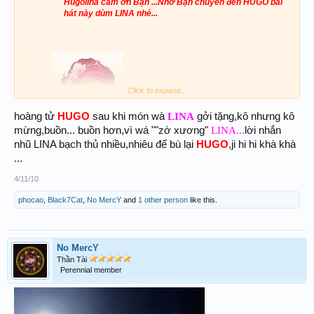
Hugolina cám ơn Bạn ...Nhờ Bạn chuyển đến HUGO bài
hát này dùm LINA nhé...
Click to expand...
hoàng tử
HUGO
sau khi món wà
LINA
gởi tặng,kô nhưng kô
mừng,buồn... buồn hơn,vì wá ""zớ xương"
LINA...
lời nhắn
nhũ LINA bạch thủ nhiều,nhiêu để bù lại
HUGO
,ji hi hi khà khà
...
4/11/10
<B>
Hoàng Tử
Của
Lòng Em...
phocao
,
Black7Cat
,
No MercY
and
1 other person
like this.
</B>
No MercY
http://www.nhaccuatui.com/nghe?M=-D1cGbpEIM
Thần Tài
Perennial member