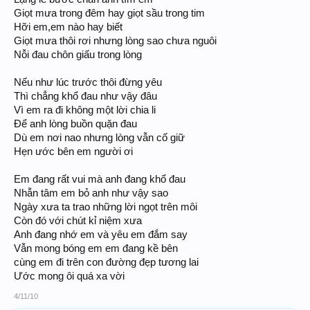
Giọt mưa trong đêm hay giọt sầu trong tim
Hỡi em,em nào hay biết
Giọt mưa thôi rơi nhưng lòng sao chưa nguôi
Nỗi đau chôn giấu trong lòng
Nếu như lúc trước thôi đừng yêu
Thì chẳng khổ đau như vậy đâu
Vì em ra đi không một lời chia li
Để anh lòng buồn quặn đau
Dù em nơi nao nhưng lòng vẫn cố giữ
Hẹn ước bên em người ơi
Em đang rất vui mà anh đang khổ đau
Nhẫn tâm em bỏ anh như vậy sao
Ngày xưa ta trao những lời ngọt trên môi
Còn đó với chút kỉ niệm xưa
Anh đang nhớ em và yêu em đắm say
Vẫn mong bóng em em đang kề bên
cùng em đi trên con đường đẹp tương lai
Ước mong ôi quá xa vời
4/11/10