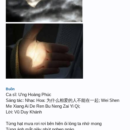
Buồn
Ca sĩ: Ưng Hoàng Phúc
Sáng tác: Nhạc Hoa: 为什么相爱的人不能在一起; Wei Shen
Me Xiang Ai De Ren Bu Neng Zai Yi Qi;
Lời: Vũ Duy Khánh
Từng hạt mưa rơi rơi bên hiên ôi lòng ta nhớ mong
Từng ánh mắt giây phút nghẹn ngào