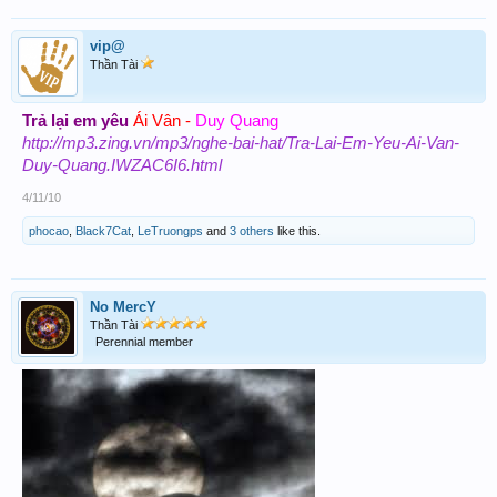
vip@
Thần Tài
Trả lại em yêu
Ái Vân -
Duy Quang
http://mp3.zing.vn/mp3/nghe-bai-hat/Tra-Lai-Em-Yeu-Ai-Van-
Duy-Quang.IWZAC6I6.html
4/11/10
phocao
,
Black7Cat
,
LeTruongps
and
3 others
like this.
No MercY
Thần Tài
Perennial member