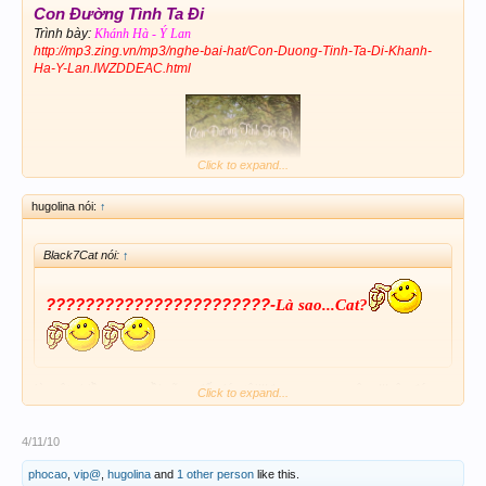
Con Đường Tình Ta Đi
Trình bày:
Khánh Hà - Ý Lan
http://mp3.zing.vn/mp3/nghe-bai-hat/Con-Duong-Tinh-Ta-Di-Khanh-
Ha-Y-Lan.IWZDDEAC.html
Click to expand...
hugolina nói:
↑
Black7Cat nói:
↑
???????????????????????-
Là sao...Cat?
là một chiều mưa...rồi cũng đến lúc tôi!!!đưa em sang sông!!!vậy đó
Click to expand...
Lina.chúc Lina buổi tối vui vẻ!
4/11/10
phocao
,
vip@
,
hugolina
and
1 other person
like this.