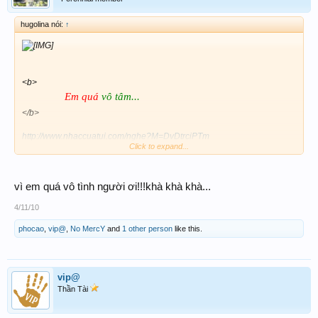
hugolina nói:
↑
<b>
Em quá
vô tâm...
</b>
http://www.nhaccuatui.com/nghe?M=DvDtrciPTm
Click to expand...
vì em quá vô tình người ơi!!!khà khà khà...
4/11/10
phocao
,
vip@
,
No MercY
and
1 other person
like this.
vip@
Thần Tài