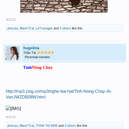
4/11/10
phocao
,
Black7Cat
,
LeTruongps
and
3 others
like this.
hugolina
Thần Tài
Perennial member
Tình
Nồng Cháy
http://mp3.zing.vn/mp3/nghe-bai-hat/Tinh-Nong-Chay-Ai-
Van.IWZDB08W.html
4/11/10
phocao
,
Black7Cat
,
THAN TAI 9999
and
3 others
like this.