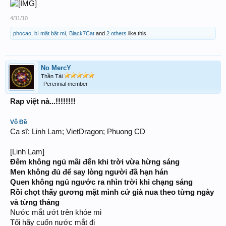
4/11/10
phocao
,
bí mật bật mí
,
Black7Cat
and
2 others
like this.
No MercY
Thần Tài
Perennial member
Rap việt nà...!!!!!!!!
Vô Đề
Ca sĩ: Linh Lam; VietDragon; Phuong CD
[Linh Lam]
Đêm không ngủ mãi đến khi trời vừa hừng sáng
Men không đủ để say lòng người đã hạn hán
Quen không ngủ ngước ra nhìn trời khi chạng sáng
Rồi chọt thấy gương mặt mình cứ già nua theo từng ngày
và từng tháng
Nước mắt ướt trên khóe mi
Tối hãy cuốn nước mắt đi