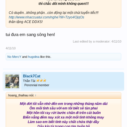
thì chắc đôi mình không quen!!!
Có duyên...không phận...còn động lại một chút luyến tiếc!!!
http://www.nhaccuatui.com/nghe?M=Tzyo4OjqOs
thân tặng ACE DDXS!
tui đưa em sang sông hen!
Last edited by a moderator:
4/11/10
4/11/10
No MercY
and
hugolina
like this.
Black7Cat
Thần Tài
Perennial member
hoang_thaihau nói:
↑
Một đời tôi vẫn nhớ đến em trong những tháng năm dài
Ôm mối tình sầu với em tôi biết sẽ tàn phai
Một hồn tôi ray rứt bước chân đi trên cát buồn
Biển vắng đêm nay xót xa một mối tình không may
Làm sao em biết tình này chất chứa thật đầy
Dấu kín từ trong con tim buồn bã