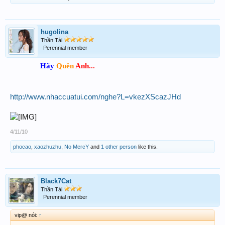
hugolina
Thần Tài
Perennial member
Hãy
Quên
Anh...
http://www.nhaccuatui.com/nghe?L=vkezXScazJHd
4/11/10
phocao
,
xaozhuzhu
,
No MercY
and
1 other person
like this.
Black7Cat
Thần Tài
Perennial member
vip@ nói:
↑