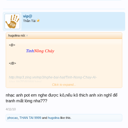
vip@
Thần Tài
hugolina nói:
↑
<B>
Tình
Nồng Cháy
</B>
http://mp3.zing.vn/mp3/nghe-bai-hat/Tinh-Nong-Chay-Ai-
Van.IWZDB08W.html
Click to expand...
nhạc anh pot em nghe được kô,nếu kô thich anh xin nghĩ để
tranh mất lòng nha???
4/11/10
phocao
,
THAN TAI 9999
and
hugolina
like this.