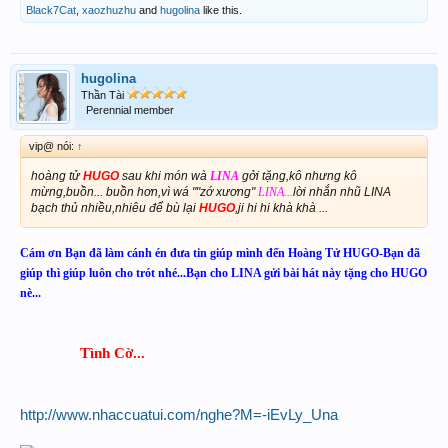
Black7Cat
,
xaozhuzhu
and
hugolina
like this.
hugolina
Thần Tài
Perennial member
vip@ nói:
↑
hoàng tử
HUGO
sau khi món wà
LINA
gởi tặng,kô nhưng kô
mừng,buồn... buồn hơn,vì wá ""zớ xương"
LINA...
lời nhắn nhũ LINA
bạch thủ nhiều,nhiêu để bù lại
HUGO
,ji hi hi khà khà ...
Cám ơn Bạn đã làm cánh én đưa tin giúp mình đến Hoàng Tử HUGO-Bạn đã
giúp thì giúp luôn cho trót nhé...Bạn cho LINA gửi bài hát này tặng cho HUGO
nè...
Tình Cờ...
http://www.nhaccuatui.com/nghe?M=-iEvLy_Una