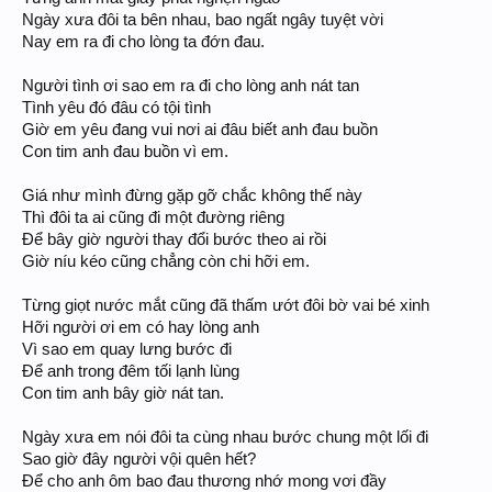
Ngày xưa đôi ta bên nhau, bao ngất ngây tuyệt vời
Nay em ra đi cho lòng ta đớn đau.
Người tình ơi sao em ra đi cho lòng anh nát tan
Tình yêu đó đâu có tội tình
Giờ em yêu đang vui nơi ai đâu biết anh đau buồn
Con tim anh đau buồn vì em.
Giá như mình đừng gặp gỡ chắc không thế này
Thì đôi ta ai cũng đi một đường riêng
Để bây giờ người thay đổi bước theo ai rồi
Giờ níu kéo cũng chẳng còn chi hỡi em.
Từng giọt nước mắt cũng đã thấm ướt đôi bờ vai bé xinh
Hỡi người ơi em có hay lòng anh
Vì sao em quay lưng bước đi
Để anh trong đêm tối lạnh lùng
Con tim anh bây giờ nát tan.
Ngày xưa em nói đôi ta cùng nhau bước chung một lối đi
Sao giờ đây người vội quên hết?
Để cho anh ôm bao đau thương nhớ mong vơi đầy