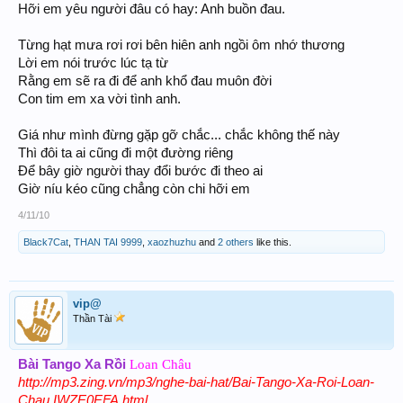
Hỡi em yêu người đâu có hay: Anh buồn đau.
Từng hạt mưa rơi rơi bên hiên anh ngồi ôm nhớ thương
Lời em nói trước lúc tạ từ
Rằng em sẽ ra đi để anh khổ đau muôn đời
Con tim em xa vời tình anh.
Giá như mình đừng gặp gỡ chắc... chắc không thế này
Thì đôi ta ai cũng đi một đường riêng
Để bây giờ người thay đổi bước đi theo ai
Giờ níu kéo cũng chẳng còn chi hỡi em
4/11/10
Black7Cat
,
THAN TAI 9999
,
xaozhuzhu
and
2 others
like this.
vip@
Thần Tài
Bài Tango Xa Rồi
Loan Châu
http://mp3.zing.vn/mp3/nghe-bai-hat/Bai-Tango-Xa-Roi-Loan-
Chau.IWZE0EFA.html