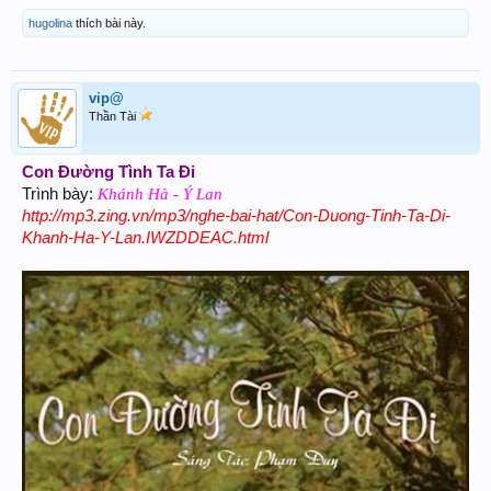
hugolina
thích bài này.
vip@
Thần Tài
Con Đường Tình Ta Đi
Trình bày:
Khánh Hà - Ý Lan
http://mp3.zing.vn/mp3/nghe-bai-hat/Con-Duong-Tinh-Ta-Di-
Khanh-Ha-Y-Lan.IWZDDEAC.html