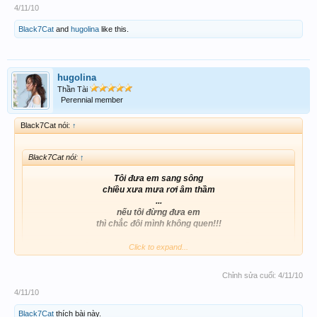
4/11/10
Black7Cat
and
hugolina
like this.
hugolina
Thần Tài
Perennial member
Black7Cat nói:
↑
Black7Cat nói:
↑
Tôi đưa em sang sông
chiều xưa mưa rơi âm thầm
...
nếu tôi đừng đưa em
thì chắc đôi mình không quen!!!
Có duyên...không phận...còn động lại một chút luyến tiếc!!!
Click to expand...
http://www.nhaccuatui.com/nghe?M=Tzyo4OjqOs
thân tặng ACE DDXS![/QUOTE
Chỉnh sửa cuối:
4/11/10
Click to expand...
tui đưa em sang sông hen!
4/11/10
???????????????????????-
Là sao...Cat?
Black7Cat
thích bài này.