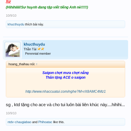
Xứ
(
Hihihiiiii!Sư huynh đang tập viết tiếng Anh nè!!!!!
)
10/9/10
khucthuydu
thích bài này.
khucthuydu
Thần Tài
Perennial member
hoang_thaihau nói:
↑
Saigon chợt mưa chợt nắng
Thân tặng ACE o saigon
http://www.nhaccuatui.com/nghe?M=rX8AMC4Mz1
sg , ktd tặng cho ace và cho tui luôn bài liên khúc này....hihihi...
10/9/10
ntdv-chaugiabao
and
Phihoatac
like this.