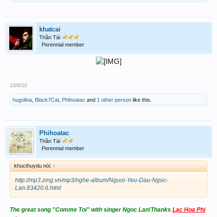
khatcai
Thần Tài
Perennial member
10/9/10
hugolina
,
Black7Cat
,
Phihoatac
and
1 other person
like this.
Phihoatac
Thần Tài
Perennial member
khucthuydu nói:
↑
http://mp3.zing.vn/mp3/nghe-album/Nguoi-Yeu-Dau-Ngoc-
Lan.83420.6.html
The great song "Comme Toi" with singer Ngoc Lan!Thanks
Lạc Hoa Phi