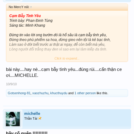
No MercY nói:
↑
Cạm Bẫy Tình Yêu
Trình bày: Phan Đinh Tùng
Sáng tác: Minh Khang
Đừng tin vào lời ong bướm đó là hố sâu là cạm bẫy tình yêu,
Đừng theo phù phiếm sa hoa, đừng gieo nên tội là kẻ bạc tình,
Làm sao ở đời biết trước ai thật ai ngay, để còn biết mà yêu,
Lòng người đổi trắng thay đen vì sao em lại làm kiếp đa tình.
Click to expand...
Giống như con thiêu thân lao vào trò vui thế gian,
Giống như con ong vàng thích yêu tình ái mật ngọt,
Nào ngờ đâu chỉ là phù du thôi,
bài này....hay nè...cạm bẫy tình yêu...đúng rùi....cẩn thận ce
Nào ngờ đâu sự thật quá đắng cay.
ơi....MICHELLE.
Quay về đi, về đi em hỡi.
Em đã sai hãy làm lại từ đầu,
10/9/10
Anh vẫn thương vẫn yêu em mãi,
Dù cho em đã chọn sai con đường…
Gotsenhong-81
,
xaozhuzhu
,
khucthuydu
and
1 other person
like this.
Hãy vui lên khi lòng còn biết buồn
Hãy vui lên cho mau quên tháng ngày tối tăm
michelle
Thần Tài
hãy cố quên !!!!!!!!!!