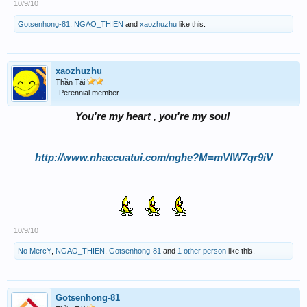
10/9/10
Gotsenhong-81
,
NGAO_THIEN
and
xaozhuzhu
like this.
xaozhuzhu
Thần Tài
Perennial member
You're my heart , you're my soul
http://www.nhaccuatui.com/nghe?M=mVIW7qr9iV
10/9/10
No MercY
,
NGAO_THIEN
,
Gotsenhong-81
and
1 other person
like this.
Gotsenhong-81