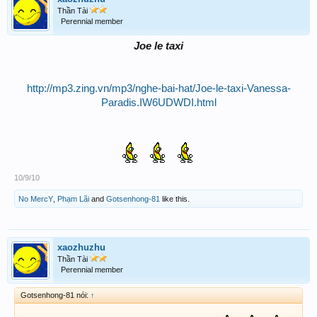
Thần Tài
Perennial member
Joe le taxi
http://mp3.zing.vn/mp3/nghe-bai-hat/Joe-le-taxi-Vanessa-
Paradis.IW6UDWDI.html
10/9/10
No MercY
,
Phạm Lãi
and
Gotsenhong-81
like this.
xaozhuzhu
Thần Tài
Perennial member
Gotsenhong-81 nói:
↑