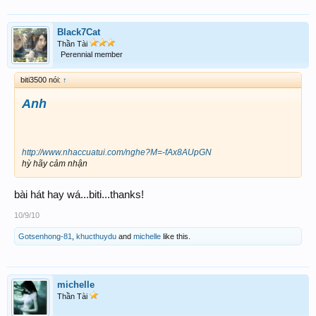
Black7Cat
Thần Tài
Bao giờ em mới hiểu
Perennial member
biti3500 nói:
↑
Anh
http://www.nhaccuatui.com/nghe?M=-fAx8AUpGN
hỳ hãy cảm nhận
bài hát hay wá...biti...thanks!
10/9/10
Gotsenhong-81
,
khucthuydu
and
michelle
like this.
michelle
Thần Tài