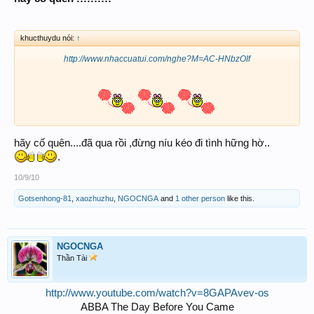
khucthuydu nói:
↑
http://www.nhaccuatui.com/nghe?M=AC-HNbzOIf
hãy cố quên....đã qua rồi ,đừng níu kéo đi tình hững hờ..
.
10/9/10
Gotsenhong-81
,
xaozhuzhu
,
NGOCNGA
and
1 other person
like this.
NGOCNGA
Thần Tài
http://www.youtube.com/watch?v=8GAPAvev-os
ABBA The Day Before You Came