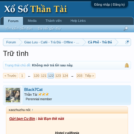
Đăng nhập | Đăng ký
Media
Thành viên
Help Links
Forum
Tìm kiếm diễn đàn
Bài viết gần đây
Forum
Giao Lưu - Café - Trà Đá - Offline - Tỉnh Tò Hihi!
Cà Phê - Trà Đá
Trữ tình
Trạng thái chủ đề:
Không mở trả lời sau này.
< Trước
1
←
120
121
122
123
124
→
203
Tiếp >
Black7Cat
Thần Tài
Perennial member
xaozhuzhu nói:
↑
Gửi bạn Cu Bin
: bài Bạn thít nàk
Hotel califonia