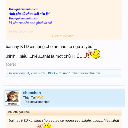
Bao giờ em mới hiểu
Anh yêu dù chưa nói nên lời
Bao giờ em mới hiểu
Vì yêu em nên anh phải xa rời
Vì đâu có cho em
Click to expand...
Hanh phúc rất đơn sơ
Như biết bao người con gái khác
bài này KTD xin tặng cho ae nào có người yêu
Và không thể bên em
Dìu em bước đi suốt con đường
,hihihi...hiểu....hiểu...thật là một chử HIỂU...
.
Nên đành thôi chối từ
10/9/10
Duyên em trao
Gotsenhong-81
,
xaozhuzhu
,
Black7Cat
and
1 other person
like this.
Dù mộng ước rất đầy
Mong cùng em gối mỏi
MÌnh phiêu du
Ta đi đến chân trời
chonchon
Thần Tài
Cùng mây gió lan thang
Perennial member
Rồi đông đến thu qua
Ta sẽ trong vòng tay âm áp
khucthuydu nói:
↑
Mà mơ ước xa xôi
Chợt tan biến khi em không còn
bài này KTD xin tặng cho ae nào có người yêu ,hihihi...hiểu....hiểu...thật