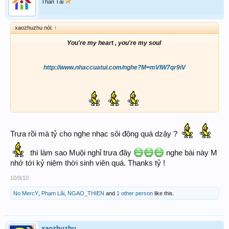
Thần Tài
xaozhuzhu nói:
↑
You're my heart , you're my soul
http://www.nhaccuatui.com/nghe?M=mVIW7qr9iV
Trưa rồi mà tỷ cho nghe nhạc sôi động quá dzậy ?
thì làm sao Muội nghỉ trưa đây
nghe bài này M
nhớ tới kỷ niệm thời sinh viên quá. Thanks tỷ !
10/9/10
No MercY
,
Phạm Lãi
,
NGAO_THIEN
and
1 other person
like this.
xaozhuzhu