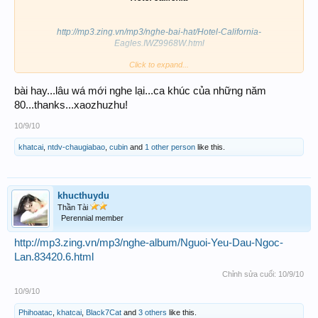
http://mp3.zing.vn/mp3/nghe-bai-hat/Hotel-California-
Eagles.IWZ9968W.html
Click to expand...
bài hay...lâu wá mới nghe lại...ca khúc của những năm
80...thanks...xaozhuzhu!
10/9/10
khatcai
,
ntdv-chaugiabao
,
cubin
and
1 other person
like this.
khucthuydu
Thần Tài
Perennial member
http://mp3.zing.vn/mp3/nghe-album/Nguoi-Yeu-Dau-Ngoc-
Lan.83420.6.html
Chỉnh sửa cuối:
10/9/10
10/9/10
Phihoatac
,
khatcai
,
Black7Cat
and
3 others
like this.