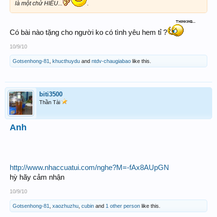
là một chử HIỂU...
.
Sống trong những niềm đau
Có bài nào tặng cho người ko có tình yêu hem tỉ ?
10/9/10
Ăn năn trong tiếng kinh cầu
Gotsenhong-81
,
khucthuydu
and
ntdv-chaugiabao
like this.
Đời anh tội lỗi
biti3500
Yêu em chi? cho sầu đau một cõi
Thần Tài
Anh
Thì xin em hãy tha thứ tình anh
Mai sau anh có ra đời
http://www.nhaccuatui.com/nghe?M=-fAx8AUpGN
hỳ hãy cảm nhận
Dù chưa lần nói thương yêu em
10/9/10
Gotsenhong-81
,
xaozhuzhu
,
cubin
and
1 other person
like this.
Nhưng thôi