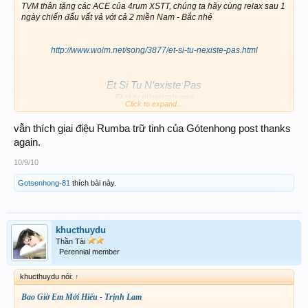
TVM thân tặng các ACE của 4rum XSTT, chúng ta hãy cùng relax sau 1
ngày chiến đấu vất vả với cả 2 miền Nam - Bắc nhé
http://www.woim.net/song/3877/et-si-tu-nexiste-pas.html
Et Si Tu N’existe Pas
Et si tu n\'existais pas
Click to expand...
Dis-moi pourquoi j\'existerais?
Pour tra?ner dans un monde sans toi​
vẫn thích giai điệu Rumba trữ tinh của Gótenhong post thanks
again.
10/9/10
one two three ... Chát bùm chát búm bùm ... ôi giai điệu Rumba thật trữ
tình ...
Gotsenhong-81
thích bài này.
khucthuydu
Thần Tài
Perennial member
khucthuydu nói:
↑
Bao Giờ Em Mới Hiểu
-
Trịnh Lam