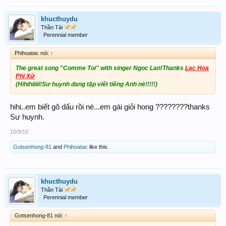
khucthuydu
Thần Tài
Perennial member
Phihoatac nói:
↑
The great song "Comme Toi" with singer Ngoc Lan!Thanks
Lạc Hoa
Phi Xứ
(
Hihihiiiii!Sư huynh đang tập viết tiếng Anh nè!!!!!
)
hihi..em biết gõ dấu rồi nè...em gái giỏi hong ????????thanks
Sư huynh.
10/9/10
Gotsenhong-81
and
Phihoatac
like this.
khucthuydu
Thần Tài
Perennial member
Gotsenhong-81 nói:
↑