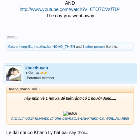
AND
http://www.youtube.com/watch?v=6TO7CVsfTU4
The day you went away
10/9/10
Gotsenhong-81
,
xaozhuzhu
,
NGAO_THIEN
and
1 other person
like this.
khucthuydu
Thần Tài
Perennial member
hoang_thaihau nói:
↑
hãy nhìn về 1 nơi xa để biết rằng có 1 người đang.....
http:/L/mp3.zing.vn/mp3/nghe-bai-hat/Le-Da-Khanh-Ly.IW6IED8F.html
Lệ đá! chĩ có Khánh Ly hát bài này thôi...