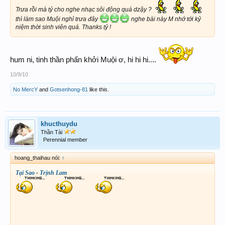
Trưa rồi mà tỷ cho nghe nhạc sôi động quá dzậy ?
thì làm sao Muội nghỉ trưa đây
nghe bài này M nhớ tới kỷ
niệm thời sinh viên quá. Thanks tỷ !
hum ni, tinh thần phấn khởi Muội ơ, hi hi hi....
10/9/10
No MercY
and
Gotsenhong-81
like this.
khucthuydu
Thần Tài
Perennial member
hoang_thaihau nói:
↑
Tại Sao
-
Trịnh Lam