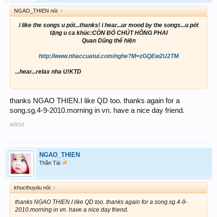
NGAO_THIEN nói:
↑
i like the songs u pót...thanks! i hear...ur mood by the songs...u pót
tặng u ca khúc:CÒN ĐÓ CHÚT HỒNG PHAI
Quan Dũng thể hiện
http://www.nhaccuatui.com/nghe?M=zGQEw2U2TM
...hear...relax nha U!KTD
thanks NGAO THIEN.I like QD too. thanks again for a
song.sg.4-9-2010.morning in vn. have a nice day friend.
4/9/10
NGAO_THIEN
Thần Tài
khucthuydu nói:
↑
thanks NGAO THIEN.I like QD too. thanks again for a song.sg.4-9-
2010.morning in vn. have a nice day friend.