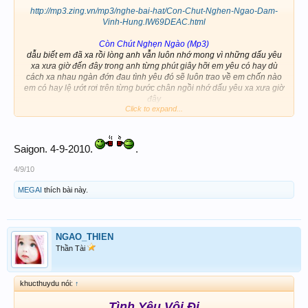
http://mp3.zing.vn/mp3/nghe-bai-hat/Con-Chut-Nghen-Ngao-Dam-
Vinh-Hung.IW69DEAC.html
Còn Chút Nghẹn Ngào (Mp3)
dẫu biết em đã xa rồi lòng anh vẫn luôn nhớ mong vì những dấu yêu
xa xưa giờ đến đây trong anh từng phút giây hỡi em yêu có hay dù
cách xa nhau ngàn đớn đau tình yêu đó sẽ luôn trao về em chốn nào
em có hay lệ ướt rơi trên từng bước chân ngồi nhớ dấu yêu xa xưa giờ
đây
Click to expand...
CÒN CHÚT NGHẸN NGÀO
Saigon. 4-9-2010.
.
4/9/10
MEGAI
thích bài này.
NGAO_THIEN
Thần Tài
khucthuydu nói:
↑
Tình Yêu Vội Đi