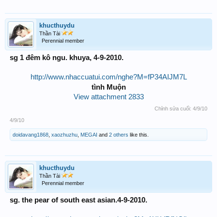
khucthuydu
Thần Tài
Perennial member
sg 1 đêm kô ngu. khuya, 4-9-2010.
http://www.nhaccuatui.com/nghe?M=fP34AIJM7L
tình Muộn
View attachment 2833
Chỉnh sửa cuối:
4/9/10
4/9/10
doidavang1868
,
xaozhuzhu
,
MEGAI
and
2 others
like this.
khucthuydu
Thần Tài
Perennial member
sg. the pear of south east asian.4-9-2010.