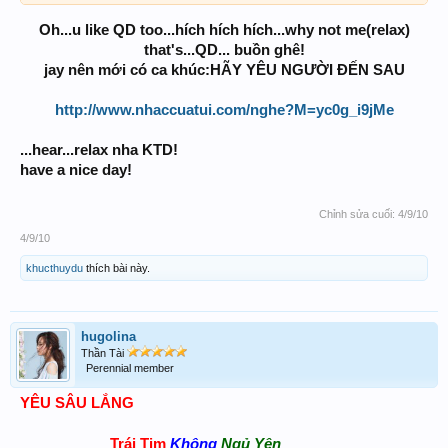
Oh...u like QD too...hích hích hích...why not me(relax)
that's...QD... buồn ghê!
jay nên mới có ca khúc:HÃY YÊU NGƯỜI ĐẾN SAU
http://www.nhaccuatui.com/nghe?M=yc0g_i9jMe
...hear...relax nha KTD!
have a nice day!
Chỉnh sửa cuối:
4/9/10
4/9/10
khucthuydu
thích bài này.
hugolina
Thần Tài
Perennial member
YÊU SÂU LẮNG
Trái Tim
Không
Ngủ Yên