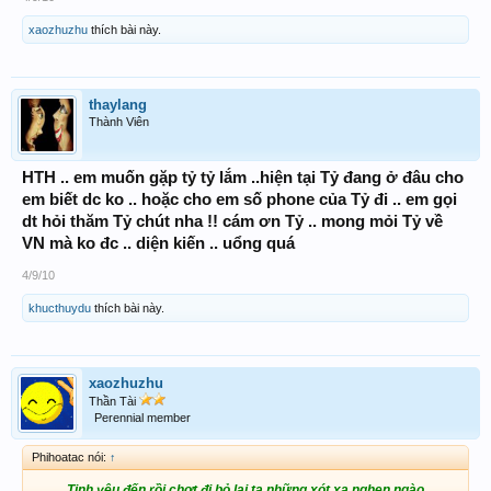
xaozhuzhu
thích bài này.
thaylang
Thành Viên
HTH .. em muốn gặp tỷ tỷ lắm ..hiện tại Tỷ đang ở đâu cho
em biết dc ko .. hoặc cho em số phone của Tỷ đi .. em gọi
dt hỏi thăm Tỷ chút nha !! cám ơn Tỷ .. mong mỏi Tỷ về
VN mà ko đc .. diện kiến .. uổng quá
4/9/10
khucthuydu
thích bài này.
xaozhuzhu
Thần Tài
Perennial member
Phihoatac nói:
↑
Tinh yêu đến rồi chợt đi bỏ lại ta những xót xa nghẹn ngào. . . .