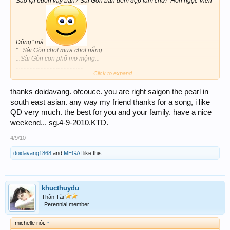
Sao lại buồn vậy bạn? Sài Gòn ban đêm đẹp lắm chứ! "Hòn ngọc Viến
Đông" mà
"...Sài Gòn chợt mưa chợt nắng...
...Sài Gòn con phố mơ mộng...
............................................
Click to expand...
...còn mãi trong tôi Sài Gòn!"
Xin tặng bạn và tất cả ACE trong XSTT nhạc phẩm:
thanks doidavang. ofcouce. you are right saigon the pearl in
Nắng Mưa Sài Gòn
south east asian. any way my friend thanks for a song, i like
trình bày
:
Quang Dũng
QD very much. the best for you and your family. have a nice
weekend... sg.4-9-2010.KTD.
http://www.nhaccuatui.com/nghe?M=cHjJ7FMnyH
4/9/10
doidavang1868
and
MEGAI
like this.
khucthuydu
Thần Tài
Perennial member
michelle nói:
↑