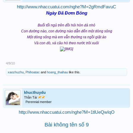
http://www.nhaccuatui.com/nghe?M=2gRmdFavuC
Ngày Đã Đơm Bông
Buổi tối ngủ trên đồi hỏi hòn đá nhỏ
Con đường nào, con đường nào dẫn đến một dòng sông
Một dòng sông mà em vẫn thường ra ngồi giặt áo
Và con đò, và câu hò theo nước trôi xuôi
4/9/10
xaozhuzhu
,
Phihoatac
and
hoang_thaihau
like this.
khucthuydu
Thần Tài
Perennial member
http://www.nhaccuatui.com/nghe?M=1tlUeQwIqO
Bài không tên số 9