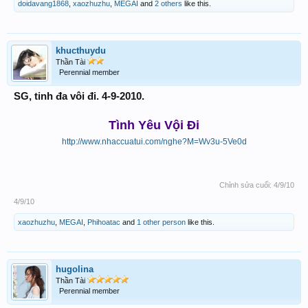
doidavang1868
,
xaozhuzhu
,
MEGAI
and
2 others
like this.
khucthuydu
Thần Tài
Perennial member
SG, tinh đa vôi đi. 4-9-2010.
Tình Yêu Vội Đi
http://www.nhaccuatui.com/nghe?M=Wv3u-5Ve0d
Chỉnh sửa cuối:
4/9/10
4/9/10
xaozhuzhu
,
MEGAI
,
Phihoatac
and
1 other person
like this.
hugolina
Thần Tài
Perennial member