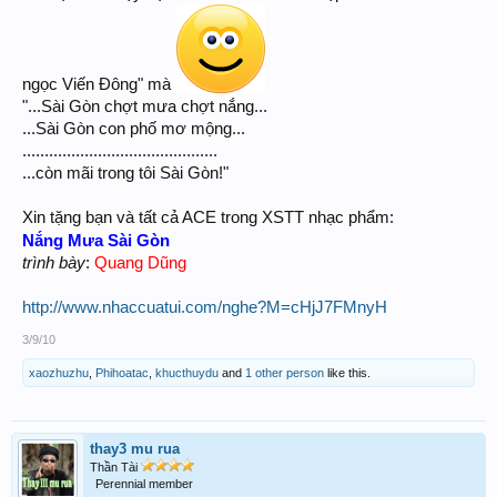
ngọc Viến Đông" mà
"...Sài Gòn chợt mưa chợt nắng...
...Sài Gòn con phố mơ mộng...
............................................
...còn mãi trong tôi Sài Gòn!"
Xin tặng bạn và tất cả ACE trong XSTT nhạc phẩm:
Nắng Mưa Sài Gòn
trình bày
:
Quang Dũng
http://www.nhaccuatui.com/nghe?M=cHjJ7FMnyH
3/9/10
xaozhuzhu
,
Phihoatac
,
khucthuydu
and
1 other person
like this.
thay3 mu rua
Thần Tài
Perennial member