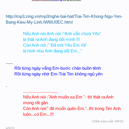
http://mp3.zing.vn/mp3/nghe-bai-hat/Trai-Tim-Khong-Ngu-Yen-
Bang-Kieu-My-Linh.IW6IU0EC.html
Nếu Anh nói Anh nói :"Anh vẫn chưa Yêu"
là thật ra Anh đang dối mình !!!
Còn Anh nói :" Đã trót Yêu Em rồi"
là hình như Anh đang dối Em..."​
......
Rồi từng ngày vắng Em-bước chân buồn tênh
Rồi từng ngày nhớ Em-Trái Tim không ngủ yên​
.
..............................
Nếu Anh nói :"Anh muốn xa Em "- thì thật ra Anh
mong rất gần
Còn Anh nói:" đã muốn quên Em."..thì trong Tim Anh
luôn...có Em...!!! ​
Chỉnh sửa cuối:
4/9/10
4/9/10