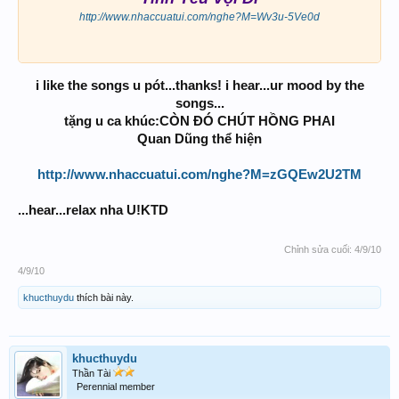
http://www.nhaccuatui.com/nghe?M=Wv3u-5Ve0d
i like the songs u pót...thanks! i hear...ur mood by the
songs...
tặng u ca khúc:CÒN ĐÓ CHÚT HỒNG PHAI
Quan Dũng thể hiện
http://www.nhaccuatui.com/nghe?M=zGQEw2U2TM
...hear...relax nha U!KTD
Chỉnh sửa cuối:
4/9/10
4/9/10
khucthuydu
thích bài này.
khucthuydu
Thần Tài
Perennial member