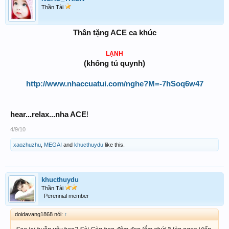
Thần Tài
Thân tặng ACE ca khúc
LẠNH
(khổng tú quynh)
http://www.nhaccuatui.com/nghe?M=-7hSoq6w47
hear...relax...nha ACE
!
4/9/10
xaozhuzhu
,
MEGAI
and
khucthuydu
like this.
khucthuydu
Thần Tài
Perennial member
doidavang1868 nói:
↑