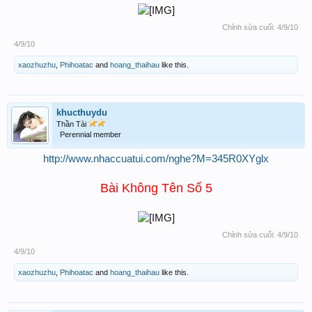
Chỉnh sửa cuối:
4/9/10
4/9/10
xaozhuzhu
,
Phihoatac
and
hoang_thaihau
like this.
khucthuydu
Thần Tài
Perennial member
http://www.nhaccuatui.com/nghe?M=345R0XYglx
Bài Không Tên Số 5
Chỉnh sửa cuối:
4/9/10
4/9/10
xaozhuzhu
,
Phihoatac
and
hoang_thaihau
like this.