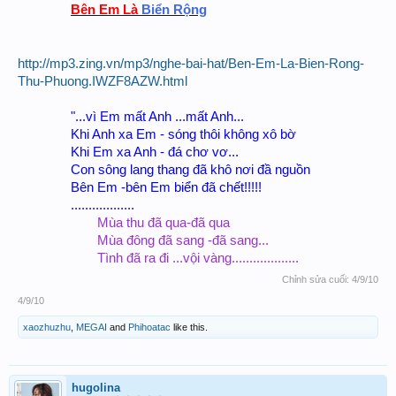
Bên Em Là
Biển Rộng
http://mp3.zing.vn/mp3/nghe-bai-hat/Ben-Em-La-Bien-Rong-
Thu-Phuong.IWZF8AZW.html
"...vì Em mất Anh ...mất Anh...
Khi Anh xa Em - sóng thôi không xô bờ
Khi Em xa Anh - đá chơ vơ...
Con sông lang thang đã khô nơi đầ nguồn
Bên Em -bên Em biển đã chết!!!!!
..................​
Mùa thu đã qua-đã qua
Mùa đông đã sang -đã sang...
Tình đã ra đi ...vội vàng...................​
Chỉnh sửa cuối:
4/9/10
4/9/10
xaozhuzhu
,
MEGAI
and
Phihoatac
like this.
hugolina