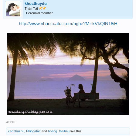
khucthuydu
Thần Tài
Perennial member
http://www.nhaccuatui.com/nghe?M=kVkQfN18iH
4/9/10
xaozhuzhu
,
Phihoatac
and
hoang_thaihau
like this.