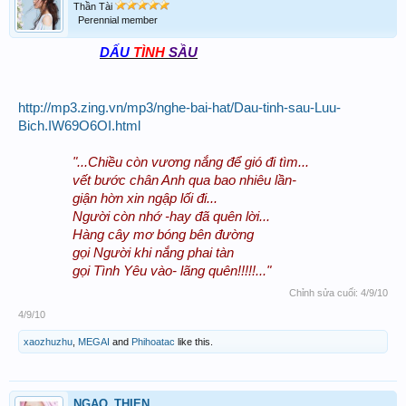
Thần Tài
Perennial member
DẤU
TÌNH
SẦU
http://mp3.zing.vn/mp3/nghe-bai-hat/Dau-tinh-sau-Luu-
Bich.IW69O6OI.html
"...Chiều còn vương nắng để gió đi tìm...
vết bước chân Anh qua bao nhiêu lần-
giận hờn xin ngập lối đi...
Người còn nhớ -hay đã quên lời...
Hàng cây mơ bóng bên đường
gọi Người khi nắng phai tàn
gọi Tình Yêu vào- lãng quên!!!!!..."
Chỉnh sửa cuối:
4/9/10
4/9/10
xaozhuzhu
,
MEGAI
and
Phihoatac
like this.
NGAO_THIEN