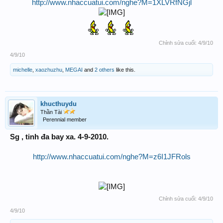
http://www.nhaccuatui.com/nghe?M=1XLVRfNGjl
Chỉnh sửa cuối:
4/9/10
4/9/10
michelle
,
xaozhuzhu
,
MEGAI
and
2 others
like this.
khucthuydu
Thần Tài
Perennial member
Sg , tinh đa bay xa. 4-9-2010.
http://www.nhaccuatui.com/nghe?M=z6I1JFRols
Chỉnh sửa cuối:
4/9/10
4/9/10