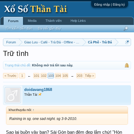
Đăng nhập | Đăng ký
Media
Thành viên
Help Links
Forum
Tìm kiếm diễn đàn
Bài viết gần đây
Forum
Giao Lưu - Café - Trà Đá - Offline - Tỉnh Tò Hihi!
Cà Phê - Trà Đá
Trữ tình
Trạng thái chủ đề:
Không mở trả lời sau này.
< Trước
1
←
101
102
103
104
105
→
203
Tiếp >
doidavang1868
Thần Tài
khucthuydu nói:
↑
Raining in sg. one sad night. sg 3-9-2010.
Sao lại buồn vậy bạn? Sài Gòn ban đêm đẹp lắm chứ! "Hòn