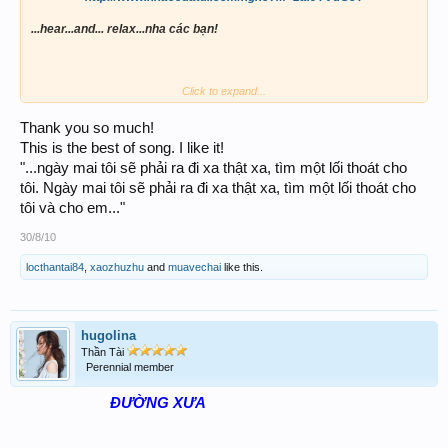
...hear...and... relax...nha các bạn!
Click to expand...
Thank you so much!
This is the best of song. I like it!
"...ngày mai tôi sẽ phải ra đi xa thật xa, tìm một lối thoát cho
tôi. Ngày mai tôi sẽ phải ra đi xa thật xa, tìm một lối thoát cho
tôi và cho em..."
30/8/10
locthantai84
,
xaozhuzhu
and
muavechai
like this.
hugolina
Thần Tài
Perennial member
ĐƯỜNG XƯA​