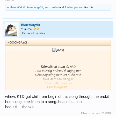
locthantai84
,
Gotsenhong-81
,
xaozhuzhu
and
1 other person
like this.
khucthuydu
Thần Tài
Perennial member
NGOCNGA nói:
↑
Đêm sầu đi trong tủi nhớ
Bao thương nhớ chỉ là mộng mơ
Đêm nay tiếng mưa rơi buồn quá
Mưa đêm sầu riêng ai
Buồn ơi đến bao giờ ​
Click to expand...
http://mp3.zing.vn/mp3/nghe-bai-hat/Lanh-Tron-Dem-Mua-Nhu-
Quynh.IWZ970U7.html
whew, KTD got chill from begin of this song throught the end.it
been long time listen to a song..beautiful.....so
beautiful...thanks..
Chỉnh sửa cuối:
31/8/10