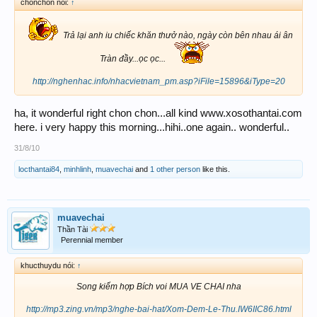
chonchon nói:
↑
Trả lại anh iu chiếc khăn thưở nào, ngày còn bên nhau ái ân
Tràn đầy...ọc ọc...
http://nghenhac.info/nhacvietnam_pm.asp?iFile=15896&iType=20
ha, it wonderful right chon chon...all kind www.xosothantai.com
here. i very happy this morning...hihi..one again.. wonderful..
31/8/10
locthantai84
,
minhlinh
,
muavechai
and
1 other person
like this.
muavechai
Thần Tài
Perennial member
khucthuydu nói:
↑
Song kiếm hợp Bích voi MUA VE CHAI nha
http://mp3.zing.vn/mp3/nghe-bai-hat/Xom-Dem-Le-Thu.IW6IIC86.html