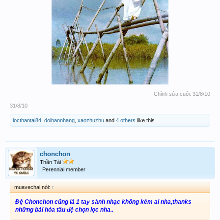
Chỉnh sửa cuối:
31/8/10
31/8/10
locthantai84
,
doibannhang
,
xaozhuzhu
and
4 others
like this.
chonchon
Thần Tài
Perennial member
muavechai nói:
↑
Đệ Chonchon cũng là 1 tay sành nhạc không kém ai nha,thanks
những bài hòa tấu đệ chọn lọc nha..