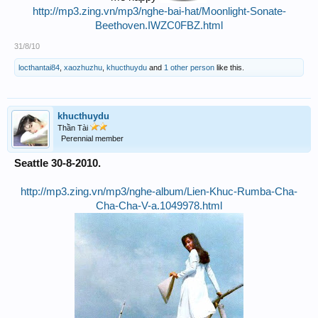
http://mp3.zing.vn/mp3/nghe-bai-hat/Moonlight-Sonate-
Beethoven.IWZC0FBZ.html
31/8/10
locthantai84
,
xaozhuzhu
,
khucthuydu
and
1 other person
like this.
khucthuydu
Thần Tài
Perennial member
Seattle 30-8-2010.
http://mp3.zing.vn/mp3/nghe-album/Lien-Khuc-Rumba-Cha-
Cha-Cha-V-a.1049978.html