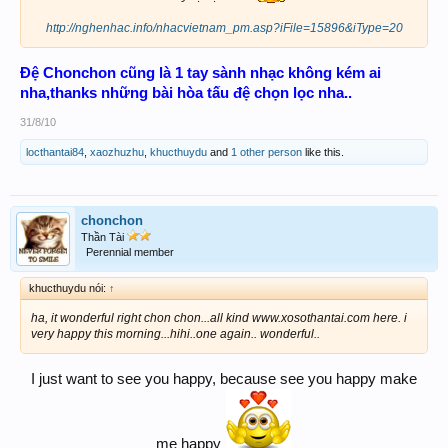
http://nghenhac.info/nhacvietnam_pm.asp?iFile=15896&iType=20
Đệ Chonchon cũng là 1 tay sành nhạc không kém ai
nha,thanks những bài hòa tấu đệ chọn lọc nha..
31/8/10
locthantai84
,
xaozhuzhu
,
khucthuydu
and
1 other person
like this.
chonchon
Thần Tài
Perennial member
khucthuydu nói:
↑
ha, it wonderful right chon chon...all kind www.xosothantai.com here. i
very happy this morning...hihi..one again.. wonderful..
I just want to see you happy, because see you happy make
me happy