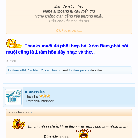
Màn đêm tịch liêụ
Nghe ai thoáng ru câu mến trìụ
Nghe không gian tiếng yêu thương nhiềụ
Hứa cho đời thôi đìu hiụ
Click to expand...
Thanks muội đã phối hợp bài Xóm Đêm,phải nói
muội cũng là 1 tâm hồn,đầy nhạc và thơ..
31/8/10
locthantai84
,
No MercY
,
xaozhuzhu
and
1 other person
like this.
muavechai
Thần Tài
Perennial member
chonchon nói:
↑
Trả lại anh iu chiếc khăn thưở nào, ngày còn bên nhau ái ân
Tràn đầy...ọc ọc...