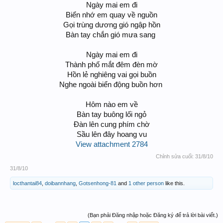
Ngày mai em đi
Biển nhớ em quay về nguồn
Gọi trùng dương gió ngập hồn
Bàn tay chắn gió mưa sang ​
Ngày mai em đi
Thành phố mắt đêm đèn mờ
Hồn lẻ nghiêng vai gọi buồn
Nghe ngoài biển động buồn hơn ​
Hôm nào em về
Bàn tay buông lối ngỏ
Đàn lên cung phím chờ
Sầu lên đây hoang vu
View attachment 2784
Chỉnh sửa cuối:
31/8/10
31/8/10
locthantai84
,
doibannhang
,
Gotsenhong-81
and
1 other person
like this.
(Bạn phải Đăng nhập hoặc Đăng ký để trả lời bài viết.)