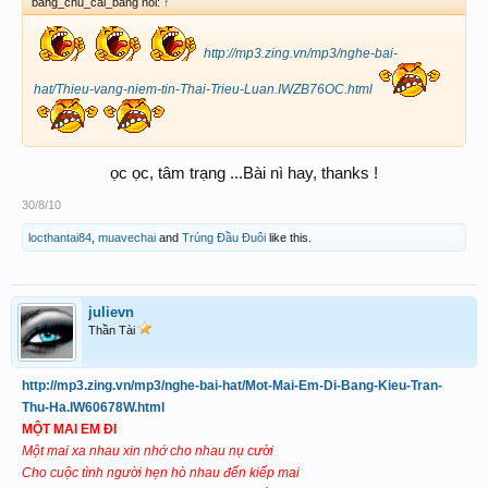
bang_chu_cai_bang nói:
↑
http://mp3.zing.vn/mp3/nghe-bai-
hat/Thieu-vang-niem-tin-Thai-Trieu-Luan.IWZB76OC.html
ọc ọc, tâm trạng ...Bài nì hay, thanks !​
30/8/10
locthantai84
,
muavechai
and
Trúng Đầu Đuôi
like this.
julievn
Thần Tài
http://mp3.zing.vn/mp3/nghe-bai-hat/Mot-Mai-Em-Di-Bang-Kieu-Tran-
Thu-Ha.IW60678W.html
MỘT MAI EM ĐI
Một mai xa nhau xin nhớ cho nhau nụ cười
Cho cuộc tình người hẹn hò nhau đến kiếp mai