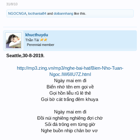
31/8/10
NGOCNGA
,
locthantai84
and
doibannhang
like this.
khucthuydu
Thần Tài
Perennial member
Seattle,30-8-2019.
http://mp3.zing.vn/mp3/nghe-bai-hat/Bien-Nho-Tuan-
Ngoc.IW6IIU7Z.html
Ngày mai em đi
Biển nhớ tên em gọi về
Gọi hồn liễu rũ lê thê
Gọi bờ cát trắng đêm khuya ​
Ngày mai em đi
Đồi núi nghiêng nghiêng đợi chờ
Sỏi đá trông em từng giờ
Nghe buồn nhịp chân bơ vơ ​