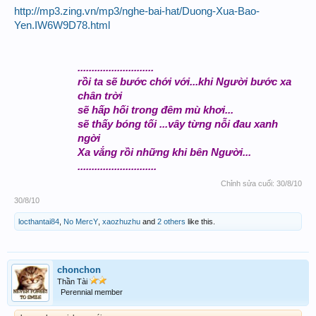
http://mp3.zing.vn/mp3/nghe-bai-hat/Duong-Xua-Bao-
Yen.IW6W9D78.html
...........................
rồi ta sẽ bước chới với...khi Người bước xa
chân trời
sẽ hấp hối trong đêm mù khơi...
sẽ thấy bóng tối ...vây từng nỗi đau xanh
ngời
Xa vắng rồi những khi bên Người...
............................​
Chỉnh sửa cuối:
30/8/10
30/8/10
locthantai84
,
No MercY
,
xaozhuzhu
and
2 others
like this.
chonchon
Thần Tài
Perennial member