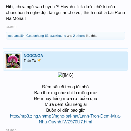
Hihi, chưa ngủ sao huynh ?! Huynh click dưới chữ kí của
chonchon là nghe độc tấu guitar cho vui, thích nhất là bài Rann
Na Mona !
31/8/10
locthantai84
,
Gotsenhong-81
,
xaozhuzhu
and
2 others
like this.
NGOCNGA
Thần Tài
Đêm sầu đi trong tủi nhớ
Bao thương nhớ chỉ là mộng mơ
Đêm nay tiếng mưa rơi buồn quá
Mưa đêm sầu riêng ai
Buồn ơi đến bao giờ
http://mp3.zing.vn/mp3/nghe-bai-hat/Lanh-Tron-Dem-Mua-
Nhu-Quynh.IWZ970U7.html
31/8/10