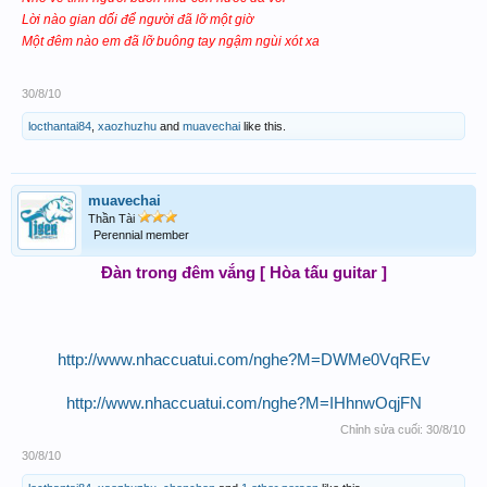
Lời nào gian dối để người đã lỡ một giờ
Một đêm nào em đã lỡ buông tay ngậm ngùi xót xa
30/8/10
locthantai84
,
xaozhuzhu
and
muavechai
like this.
muavechai
Thần Tài
Perennial member
Đàn trong đêm vắng [ Hòa tấu guitar ]
http://www.nhaccuatui.com/nghe?M=DWMe0VqREv
http://www.nhaccuatui.com/nghe?M=IHhnwOqjFN
Chỉnh sửa cuối:
30/8/10
30/8/10