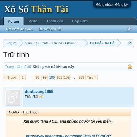
Đăng nhập | Đăng ký
Media
Thành viên
Help Links
Forum
Tìm kiếm diễn đàn
Bài viết gần đây
Forum
Giao Lưu - Café - Trà Đá - Offline - Tỉnh Tò Hihi!
Cà Phê - Trà Đá
Trữ tình
Trạng thái chủ đề:
Không mở trả lời sau này.
< Trước
1
←
98
99
100
101
102
→
203
Tiếp >
doidavang1868
Thần Tài
NGAO_THIEN nói:
↑
Xin được tặng ACE...and những người tôi yêu mến...
http://www.nhaccuatui.com/nghe?M=1alJYVdGoY