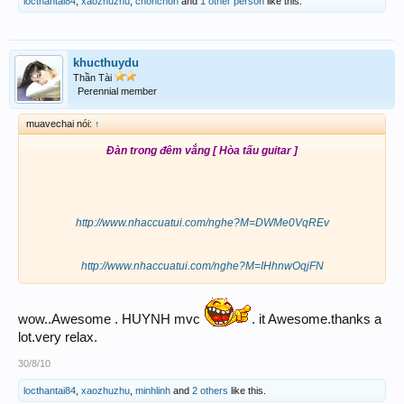
locthantai84
,
xaozhuzhu
,
chonchon
and
1 other person
like this.
khucthuydu
Thần Tài
Perennial member
muavechai nói:
↑
Đàn trong đêm vắng [ Hòa tấu guitar ]
http://www.nhaccuatui.com/nghe?M=DWMe0VqREv
http://www.nhaccuatui.com/nghe?M=IHhnwOqjFN
wow..Awesome . HUYNH mvc
. it Awesome.thanks a
lot.very relax.
30/8/10
locthantai84
,
xaozhuzhu
,
minhlinh
and
2 others
like this.