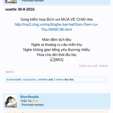
Perennial member
seattle 30-8-2010.
Song kiếm hợp Bích voi MUA VE CHAI nha
http://mp3.zing.vn/mp3/nghe-bai-hat/Xom-Dem-Le-
Thu.IW6IIC86.html
Màn đêm tịch liêụ
Nghe ai thoáng ru câu mến trìụ
Nghe không gian tiếng yêu thương nhiềụ
Hứa cho đời thôi đìu hiụ
Chỉnh sửa cuối:
31/8/10
30/8/10
locthantai84
,
xaozhuzhu
,
minhlinh
and
2 others
like this.
khucthuydu
Thần Tài
Perennial member