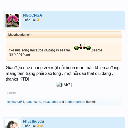
NGOCNGA
Thần Tài
khucthuydu nói:
↑
like this song becauce raining in seattle....
.seattle
30.9.2010.ktd.
Giai điệu nhẹ nhàng với một nỗi buồn man mác khiến ai đang
mang tâm trạng phải xao lòng , một nỗi đau thật dịu dàng ,
thanks KTD!
30/8/10
locthantai84
,
xaozhuzhu
,
muavechai
and
1 other person
like this.
khucthuydu
Thần Tài