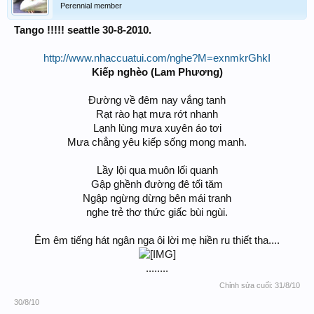
Perennial member
Tango !!!!! seattle 30-8-2010.
http://www.nhaccuatui.com/nghe?M=exnmkrGhkI
Kiếp nghèo (Lam Phương)
Đường về đêm nay vắng tanh
Rạt rào hạt mưa rớt nhanh
Lạnh lùng mưa xuyên áo tơi
Mưa chẳng yêu kiếp sống mong manh.​
Lầy lội qua muôn lối quanh
Gập ghềnh đường đê tối tăm
Ngập ngừng dừng bên mái tranh
nghe trẻ thơ thức giấc bùi ngùi.​
Êm êm tiếng hát ngân nga ôi lời mẹ hiền ru thiết tha....
........​
Chỉnh sửa cuối:
31/8/10
30/8/10