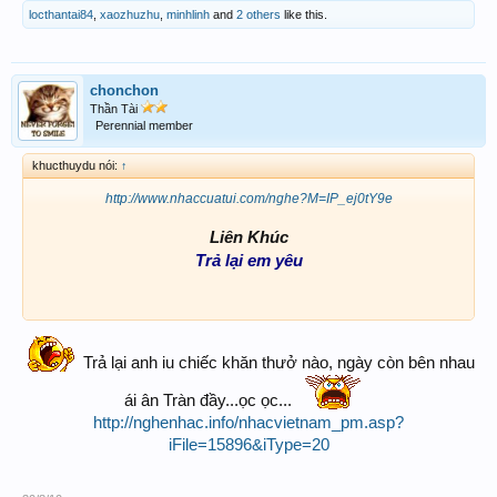
locthantai84
,
xaozhuzhu
,
minhlinh
and
2 others
like this.
chonchon
Thần Tài
Perennial member
khucthuydu nói:
↑
http://www.nhaccuatui.com/nghe?M=IP_ej0tY9e
Liên Khúc
Trả lại em yêu
Trả lại anh iu chiếc khăn thưở nào, ngày còn bên nhau
ái ân Tràn đầy...ọc ọc...
http://nghenhac.info/nhacvietnam_pm.asp?
iFile=15896&iType=20