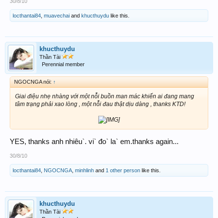
30/8/10
locthantai84
,
muavechai
and
khucthuydu
like this.
khucthuydu
Thần Tài
Perennial member
NGOCNGA nói:
↑
Giai điệu nhẹ nhàng với một nỗi buồn man mác khiến ai đang mang
tâm trạng phải xao lòng , một nỗi đau thật dịu dàng , thanks KTD!
YES, thanks anh nhiêu`. vi` đo` la` em.thanks again...
30/8/10
locthantai84
,
NGOCNGA
,
minhlinh
and
1 other person
like this.
khucthuydu
Thần Tài