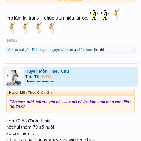
mb làm lại trai ơi . chúc trai nhiều tài lộc.
14/3/17
Anh tư sài gòn
,
Phicongtre
,
nguyenvansan
and
2 others
like this.
Huyền Môn Thiếu Chủ
Thần Tài
Perennial member
Huyền Môn Thiếu Chủ nói:
↑
"Ăn cơm mới, nói chuyện cũ"-----> nồi cá lóc kho -con mèo làm tiếp :
30
-70-
98
con 70-58 đánh ít ,hiii
hốt hụi thêm 79 số nuôi
số còn hên ...
Chúc cả nhà 1 ngày vui vẻ và win lớn nhóa