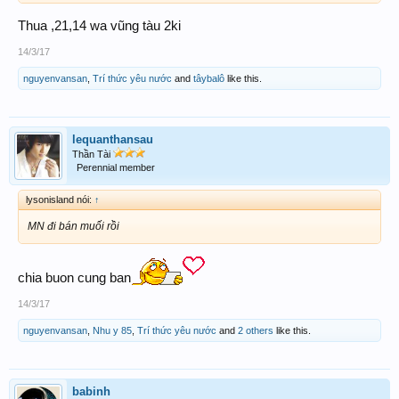
Thua ,21,14 wa vũng tàu 2ki
14/3/17
nguyenvansan
,
Trí thức yêu nước
and
tâybalô
like this.
lequanthansau
Thần Tài
Perennial member
lysonisland nói:
↑
MN đi bán muối rồi
chia buon cung ban
14/3/17
nguyenvansan
,
Nhu y 85
,
Trí thức yêu nước
and
2 others
like this.
babinh