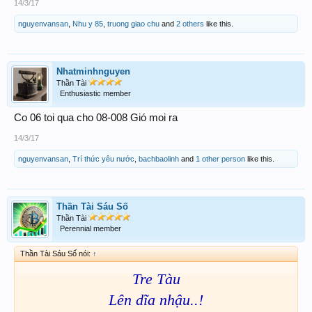
14/3/17
nguyenvansan
,
Nhu y 85
,
truong giao chu
and
2 others
like this.
Nhatminhnguyen
Thần Tài
Enthusiastic member
Co 06 toi qua cho 08-008 Gió moi ra
14/3/17
nguyenvansan
,
Trí thức yêu nước
,
bachbaolinh
and
1 other person
like this.
Thần Tài Sáu Số
Thần Tài
Perennial member
Thần Tài Sáu Số nói:
↑
Tre Tàu
Lên dĩa nhậu..!