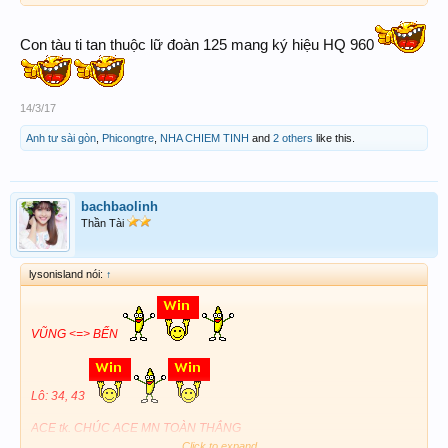
Con tàu ti tan thuộc lữ đoàn 125 mang ký hiệu HQ 960
14/3/17
Anh tư sài gòn
,
Phicongtre
,
NHA CHIEM TINH
and
2 others
like this.
bachbaolinh
Thần Tài
lysonisland nói:
↑
VŨNG <=> BẾN
Lô: 34, 43
ACE tk. CHÚC ACE MN TOÀN THẮNG
Click to expand...