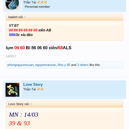
Thần Tài
Perennial member
babinh nói:
↑
VT BT
68 86 56 65 06 60
xiên AB
586/
3c xỉu đảo
lụm
06 60
B/
86 06 60 xiên/
68
ALS
14/3/17
phongnguyenxuan
,
nguyenvansan
,
Nhu y 85
and
3 others
like this.
Love Story
Thần Tài
Love Story nói:
↑
MN : 14/03
39 & 93