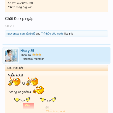
Lo xc: 28-328-528
Chúc mng big win
Chết Ko kịp ngáp
14/3/17
nguyenvansan
,
tâybalô
and
Trí thức yêu nước
like this.
Nhu y 85
Thần Tài
Perennial member
Nhu y 85 nói:
↑
MIỀN NAM
72
3 càng xc ghép 4
Click to expand...
Chúc ACE
lớn