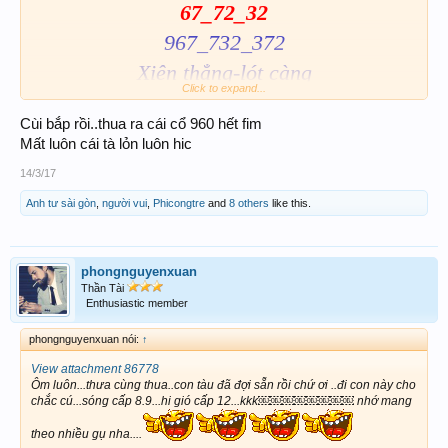
67_72_32
967_732_372
Xiên thẳng-lót càng
Click to expand...
Chúc ACE vui vẽ..!
Cùi bắp rồi..thua ra cái cổ 960 hết fim
Mất luôn cái tà lỏn luôn hic
14/3/17
Anh tư sài gòn
,
người vui
,
Phicongtre
and
8 others
like this.
phongnguyenxuan
Thần Tài
Enthusiastic member
phongnguyenxuan nói:
↑
View attachment 86778
Ôm luôn...thưa cùng thua..con tàu đã đợi sẵn rồi chứ ơi ..đi con này cho
chắc cú...sóng cấp 8.9...hi gió cấp 12...kkk￼￼￼￼￼￼￼￼ nhớ mang
theo nhiều gụ nha....