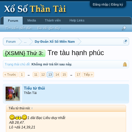
Đăng nhập | Đăng ký
Media
Thành viên
Help Links
Forum
Tìm kiếm diễn đàn
Bài viết gần đây
Forum
...
Dự Đoán Xổ Số Miền Nam
Tre tàu hạnh phúc
{XSMN} Thứ 3:
Trạng thái chủ đề:
Không mở trả lời sau này.
< Trước
1
←
11
12
13
14
15
→
17
Tiếp >
Tiểu tử thúi
Thần Tài
Tiểu tử thúi nói:
↑
1 đài Bạc Liêu duy nhất
AB 28,47.
Lô +đá 14,39,21