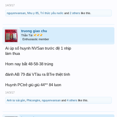
14/3/17
nguyenvansan
,
Nhu y 85
,
Trí thức yêu nước
and
2 others
like this.
truong giao chu
Thần Tài
Enthusiastic member
Ai úp số huynh NVSan trước đệ 1 nhịp
làm thua
Hom nay bắt 48-58-38 trúng
đánh AB 79 đài VTàu ra BTre thiệt tình
Huynh PCtrẻ giú giú 44** 84 luon
14/3/17
Anh tư sài gòn
,
Phicongtre
,
nguyenvansan
and
4 others
like this.