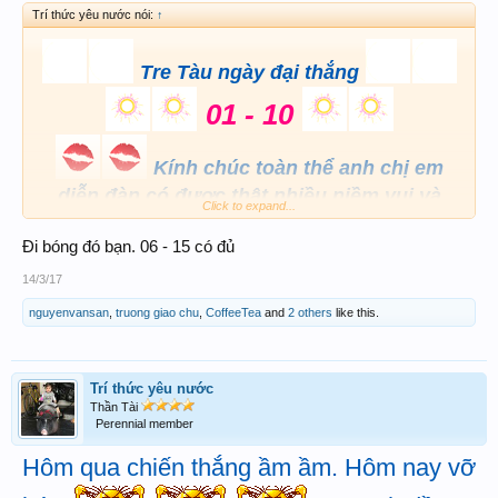
Trí thức yêu nước nói:
↑
Tre Tàu ngày đại thắng
01 - 10
Kính chúc toàn thể anh chị em
diễn đàn có được thật nhiều niềm vui và
Click to expand...
chiến thắng rực rỡ
Đi bóng đó bạn. 06 - 15 có đủ
14/3/17
nguyenvansan
,
truong giao chu
,
CoffeeTea
and
2 others
like this.
Trí thức yêu nước
Thần Tài
Perennial member
Hôm qua chiến thắng ầm ầm. Hôm nay vỡ