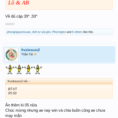
Lô & AB
Về đủ cặp 39* ,93*
14/3/17
phongnguyenxuan
,
Anh tư sài gòn
,
Phicongtre
and
6 others
like this.
frvxlesuxs2
Thần Tài
frvxlesuxs2 nói:
↑
BT-VT
05-50
Ăn thêm ki 05 nữa
Chúc mừng nhưng ae nay win và chia buồn cũng ae chưa
may mắn