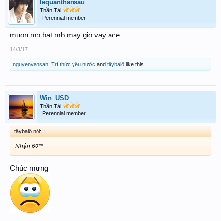
lequanthansau
Thần Tài
Perennial member
muon mo bat mb may gio vay ace
14/3/17
nguyenvansan
,
Trí thức yêu nước
and
tâybalô
like this.
Win_USD
Thần Tài
Perennial member
tâybalô nói:
↑
Nhận 60**
Chúc mừng