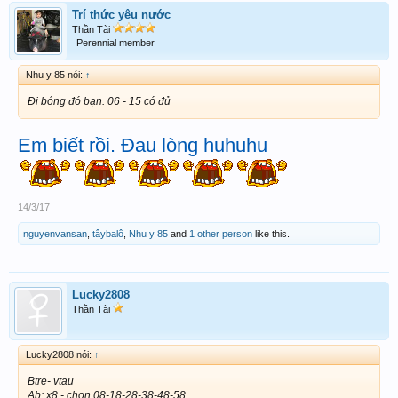
Trí thức yêu nước
Thần Tài
Perennial member
Nhu y 85 nói:
↑
Đi bóng đó bạn. 06 - 15 có đủ
Em biết rồi. Đau lòng huhuhu
14/3/17
nguyenvansan
,
tâybalô
,
Nhu y 85
and
1 other person
like this.
Lucky2808
Thần Tài
Lucky2808 nói:
↑
Btre- vtau
Ab: x8 - chọn 08-18-28-38-48-58