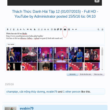
Thách Thức Danh Hài Tập 12 (01/07/2015) - Full HD -
YouTube by Administrator posted 15/5/16 lúc 04:10
15/5/16
champiqn
,
cát mộng thùy dương
,
evabin79
and
1 other person
like this.
evabin79