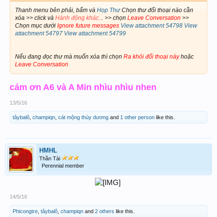
Thanh menu bên phải, bấm và
Họp Thư
Chọn thư đối thoại nào cần
xóa >> click và
Hành động khác..
. >> chọn
Leave Conversation
>>
Chọn mục dưới
Ignore future messages
View attachment 54798
View
attachment 54797
View attachment 54799
Nếu đang đọc thư mà muốn xóa thì chọn
Ra khỏi đối thoại này
hoặc
Leave Conversation
cám ơn A6 và A Min nhìu nhìu nhen
13/5/16
tâybalô
,
champiqn
,
cát mộng thùy dương
and
1 other person
like this.
HMHL
Thần Tài
Perennial member
​
14/5/16
Phicongtre
,
tâybalô
,
champiqn
and
2 others
like this.