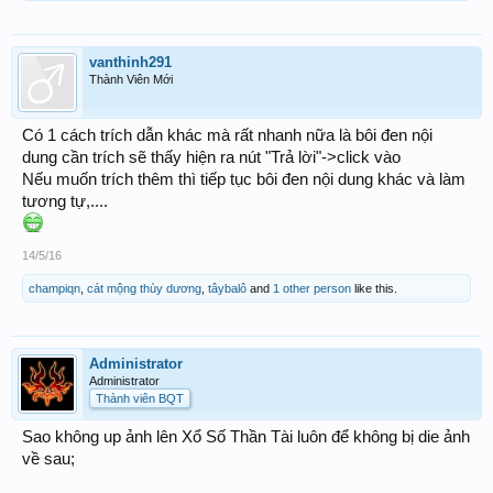
vanthinh291
Thành Viên Mới
Có 1 cách trích dẫn khác mà rất nhanh nữa là bôi đen nội
dung cần trích sẽ thấy hiện ra nút "Trả lời"->click vào
Nếu muốn trích thêm thì tiếp tục bôi đen nội dung khác và làm
tương tự,....
14/5/16
champiqn
,
cát mộng thùy dương
,
tâybalô
and
1 other person
like this.
Administrator
Administrator
Thành viên BQT
Sao không up ảnh lên Xổ Số Thần Tài luôn để không bị die ảnh
về sau;