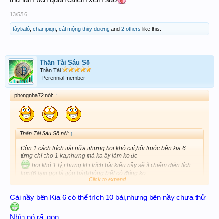
thử làm bên quán calem xem sao
13/5/16
tâybalô
,
champiqn
,
cát mộng thùy dương
and
2 others
like this.
Thần Tài Sáu Số
Thần Tài
Perennial member
phongnha72 nói:
↑
Thần Tài Sáu Số nói:
↑
Còn 1 cách trích bài nữa nhưng hơi khó chỉ,hồi trước bên kia 6
từng chỉ cho 1 ka,nhưng mà ka ấy làm ko đc
hơi khó 1 tý,nhưng khi trích bài kiểu nầy sẽ ít chiếm diện tích
hơn(6 tạm gọi là gộp bài)không biết có đúng ko
Click to expand...
Cái nầy hồi trước Smod_03 chỉ cho 6
Thanks 03 nhiều lắm,kiến thức của 6 là nhờ 03 chỉ không đó
Cái nầy bên Kia 6 có thể trích 10 bài,nhưng bên nầy chưa thử
Nhìn nó rất gọn
Click to expand...