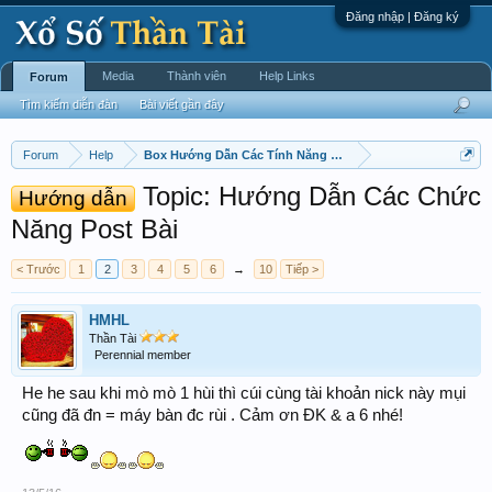
Đăng nhập | Đăng ký
Media
Thành viên
Help Links
Forum
Tìm kiếm diễn đàn
Bài viết gần đây
Forum
Help
Box Hướng Dẫn Các Tính Năng Diễn Dàn
Topic: Hướng Dẫn Các Chức
Hướng dẫn
Năng Post Bài
< Trước
1
2
3
4
5
6
→
10
Tiếp >
HMHL
Thần Tài
Perennial member
He he sau khi mò mò 1 hùi thì cúi cùng tài khoản nick này mụi
cũng đã đn = máy bàn đc rùi . Cảm ơn ĐK & a 6 nhé!