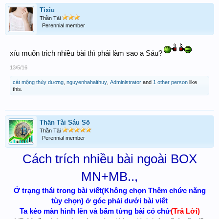
Tixiu
Thần Tài
Perennial member
xíu muốn trich nhiều bài thì phải làm sao a Sáu?
13/5/16
cát mộng thùy dương
,
nguyenhahaithuy
,
Administrator
and
1 other person
like
this.
Thần Tài Sáu Số
Thần Tài
Perennial member
Cách trích nhiều bài ngoài BOX
MN+MB..,
Ở trạng thái trong bài viết(Không chọn Thêm chức năng
tùy chọn) ở góc phải dưới bài viết
Ta kéo màn hình lên và bấm từng bài có chử
(Trả Lời)