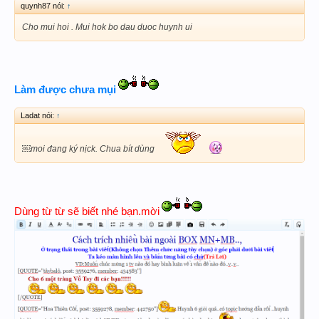
quynh87 nói:
↑
Cho mui hoi . Mui hok bo dau duoc huynh ui
Làm được chưa mụi
Ladat nói:
↑
￼moi đang ký nịck. Chua bít dùng
Dùng từ từ sẽ biết nhé bạn.mời