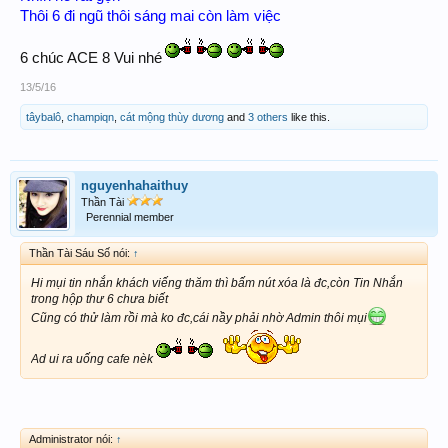
Tixiu nói:
↑
Thôi 6 đi ngũ thôi sáng mai còn làm việc
6 chúc ACE 8 Vui nhé
xíu muốn trich nhiều bài thì phải làm sao a Sáu?
13/5/16
Hoa Thiên Cốt nói:
↑
tâybalô
,
champiqn
,
cát mộng thùy dương
and
3 others
like this.
Huynh 6 giỏi quá..có topic hướng dẫn rồi ..huynh
chỉ dùm mụi cách lấy nick lại đi , nick HMHL của mụi ko đn
Click to expand...
nguyenhahaithuy
vào đây = máy bàn đc ..hic..
nhưng trên phone thì
Thần Tài
đn đc ... ko bít bị sao nữa, huynh 6 giúp mụi dc hok??
Perennial member
Thần Tài Sáu Số nói:
↑
quynh87 nói:
↑
Click to expand...
Hi mụi tin nhắn khách viếng thăm thì bấm nút xóa là đc,còn Tin Nhắn
Cho mui hoi . Mui hok bo dau duoc huynh ui
trong hộp thư 6 chưa biết
Cũng có thử làm rồi mà ko đc,cái nầy phải nhờ Admin thôi mụi
Ad ui ra uống cafe nèk
Administrator nói:
↑