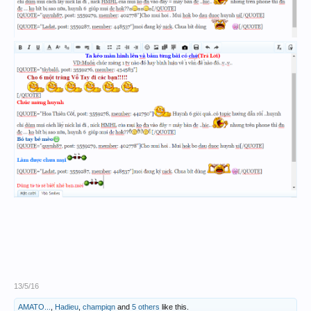
13/5/16
AMATO...
,
Hadieu
,
champiqn
and
5 others
like this.