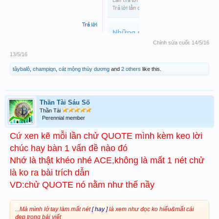
Chỉnh sửa cuối:
14/5/16
13/5/16
tâybalô
,
champiqn
,
cát mộng thùy dương
and
2 others
like this.
Thần Tài Sáu Số
Thần Tài
Perennial member
Cứ xen kẽ mỗi lần chử QUOTE mình kèm keo lời
chúc hay bàn 1 vấn đề nào đó
Nhớ là thật khéo nhé ACE,không là mất 1 nét chử
là ko ra bài trích dẫn
VD:chử QUOTE nó nằm như thế nầy
...Mà mình lở tay làm mất nét
[ hay ]
là xem như đọc ko hiểu&mất cái
đẹp trong bài viết