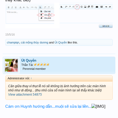
thấy khác biệt)
15/5/16
champiqn
,
cát mộng thùy dương
and
Út Quyên
like this.
Út Quyên
Thần Tài
Perennial member
Administrator nói:
↑
Căn giữa thay vì thụt lề nó sẽ không bị ảnh hưởng trên các màn hình
nhỏ như di động... (thu nhỏ cửa sổ màn hình lại sẽ thấy khác biệt)
View attachment 54875
Cám ơn Huynh hướng dẫn...muội sẽ sửa lại liền...