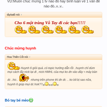
VD:Muốn chúc mừng 1 tv nào đó hay bình luận về 1 vấn đề
nào đó..v..v..
tâybalô nói:
↑
Cho 6 một tràng Vỗ Tay đi các bạn!!!!!
Chúc mừng huynh
Hoa Thiên Cốt nói:
↑
Huynh 6 giỏi quá..có topic hướng dẫn rồi ..huynh chỉ dùm
mụi cách lấy nick lại đi , nick HMHL của mụi ko đn vào đây = máy bàn
đc ..hic..
nhưng trên phone thì đn đc ... ko bít bị sao nữa,
huynh 6 giúp mụi dc hok??
Bó tay bé mèo