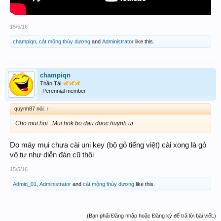
15/5/16
champiqn
,
cát mộng thùy dương
and
Administrator
like this.
champiqn
Thần Tài
Perennial member
quynh87 nói:
↑
Cho mui hoi . Mui hok bo dau duoc huynh ui
Do máy mụi chưa cài uni key (bộ gỏ tiếng việt) cài xong là gỏ
vô tư như diễn đàn cũ thôi
15/5/16
Admin_01
,
Administrator
and
cát mộng thùy dương
like this.
(Bạn phải Đăng nhập hoặc Đăng ký để trả lời bài viết.)