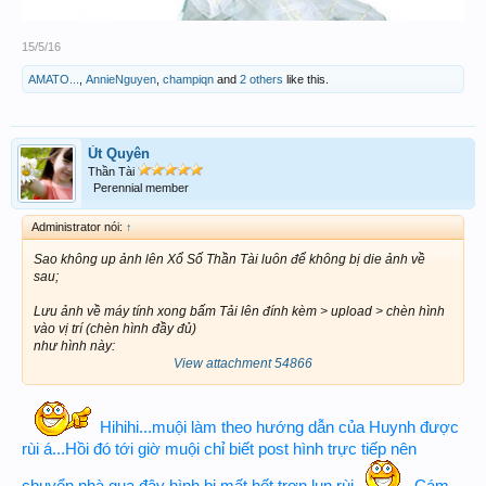
15/5/16
AMATO...
,
AnnieNguyen
,
champiqn
and
2 others
like this.
Út Quyên
Thần Tài
Perennial member
Administrator nói:
↑
Sao không up ảnh lên Xổ Số Thần Tài luôn để không bị die ảnh về
sau;
Lưu ảnh về máy tính xong bấm Tải lên đính kèm > upload > chèn hình
vào vị trí (chèn hình đầy đủ)
như hình này:
View attachment 54866
Hihihi...muội làm theo hướng dẫn của Huynh được
rùi á...Hồi đó tới giờ muội chỉ biết post hình trực tiếp nên
chuyển nhà qua đây hình bị mất hết trơn lun rùi
Cám