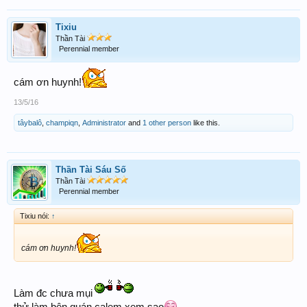
Tixiu
Thần Tài
Perennial member
cám ơn huynh!
13/5/16
tâybalô
,
champiqn
,
Administrator
and
1 other person
like this.
Thần Tài Sáu Số
Thần Tài
Perennial member
Tixiu nói:
↑
cám ơn huynh!
Làm đc chưa mụi