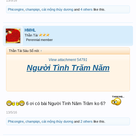
13/5/16
Phicongtre
,
champiqn
,
cát mộng thùy dương
and
4 others
like this.
HMHL
Thần Tài
Perennial member
Thần Tài Sáu Số nói:
↑
View attachment 54791
Người Tình Trăm Năm
6 ơi có bài Người Tình Năm Trăm ko 6?
13/5/16
Phicongtre
,
champiqn
,
cát mộng thùy dương
and
2 others
like this.