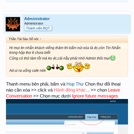
Administrator
Administrator
Thành viên BQT
Thần Tài Sáu Số nói:
↑
Hi mụi tin nhắn khách viếng thăm thì bấm nút xóa là đc,còn Tin Nhắn
trong hộp thư 6 chưa biết
Cũng có thử làm rồi mà ko đc,cái nầy phải nhờ Admin thôi mụi
Ad ui ra uống cafe nèk
Thanh menu bên phải, bấm và
Họp Thư
Chọn thư đối thoại
nào cần xóa >> click và
Hành động khác..
. >> chọn
Leave
Conversation
>> Chọn mục dưới
Ignore future messages