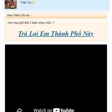
Thần Tài
Hoa Thiên Cốt nói:
↑
cho mụi gửi thử 1 bản nhạc nhé..?
Trả Lại Em Thành Phố Này