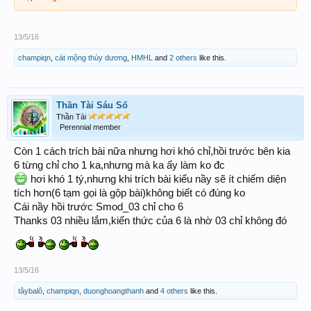
13/5/16
champiqn
,
cát mộng thùy dương
,
HMHL
and
2 others
like this.
Thần Tài Sáu Số
Thần Tài
Perennial member
Còn 1 cách trích bài nữa nhưng hơi khó chỉ,hồi trước bên kia
6 từng chỉ cho 1 ka,nhưng mà ka ấy làm ko đc
hơi khó 1 tý,nhưng khi trích bài kiểu nầy sẽ ít chiếm diện
tích hơn(6 tạm gọi là gộp bài)không biết có đúng ko
Cái nầy hồi trước Smod_03 chỉ cho 6
Thanks 03 nhiều lắm,kiến thức của 6 là nhờ 03 chỉ không đó
13/5/16
tâybalô
,
champiqn
,
duonghoangthanh
and
4 others
like this.