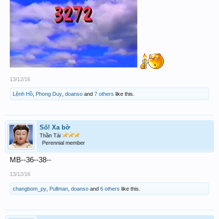
13/12/16
Lệnh Hồ
,
Phong Duy
,
doanso
and
7 others
like this.
Số! Xa bờ
Thần Tài
Perennial member
MB--36--38--
13/12/16
changbom_py
,
Pullman
,
doanso
and
6 others
like this.