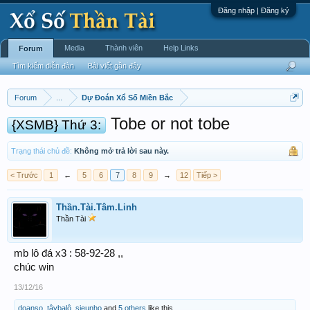
Đăng nhập | Đăng ký
Media
Thành viên
Help Links
Forum
Tìm kiếm diễn đàn
Bài viết gần đây
Forum
...
Dự Đoán Xổ Số Miền Bắc
Tobe or not tobe
{XSMB} Thứ 3:
Trạng thái chủ đề:
Không mở trả lời sau này.
< Trước
1
←
5
6
7
8
9
→
12
Tiếp >
Thần.Tài.Tâm.Linh
Thần Tài
mb lô đá x3 : 58-92-28 ,,
chúc win
13/12/16
doanso
,
tâybalô
,
sieunho
and
5 others
like this.