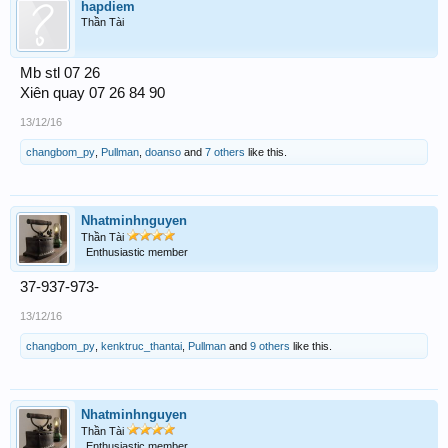
hapdiem
Thần Tài
Mb stl 07 26
Xiên quay 07 26 84 90
13/12/16
changbom_py
,
Pullman
,
doanso
and
7 others
like this.
Nhatminhnguyen
Thần Tài
Enthusiastic member
37-937-973-
13/12/16
changbom_py
,
kenktruc_thantai
,
Pullman
and
9 others
like this.
Nhatminhnguyen
Thần Tài
Enthusiastic member