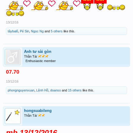
13/12/16
tâybalô
,
Pé Sin
,
Ngọc Ng
and
5 others
like this.
Anh tư sài gòn
Thần Tài
Enthusiastic member
07.70
13/12/16
phongnguyenxuan
,
Lệnh Hồ
,
doanso
and
15 others
like this.
hongsuabileng
Thần Tài
mb 13/12/2016