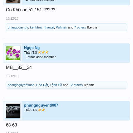
Co Khi nao 51-151-?????
13/12/16
changbom_py
,
kenktruc_thantai
,
Pullman
and
7 others
like this.
Ngọc Ng
Thần Tài
Enthusiastic member
MB__33__34
13/12/16
phongnguyenxuan
,
Hoa Đất
,
Lệnh Hồ
and
12 others
like this.
phungnguyentl007
Thần Tài
68-63