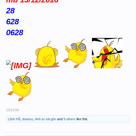
28
628
0628
13/12/16
Lệnh Hồ
,
doanso
,
Anh tư sài gòn
and
9 others
like this.