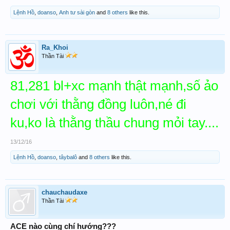
Lệnh Hồ
,
doanso
,
Anh tư sài gòn
and
8 others
like this.
Ra_Khoi
Thần Tài
81,281 bl+xc mạnh thật mạnh,số ảo
chơi với thằng đồng luôn,né đi
ku,ko là thằng thầu chung mỏi tay....
13/12/16
Lệnh Hồ
,
doanso
,
tâybalô
and
8 others
like this.
chauchaudaxe
Thần Tài
ACE nào cùng chí hướng???