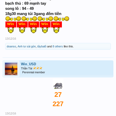
bạch thủ : 69 mạnh tay
song lô : 94 - 49
18g30 mang túi 3gang đếm tiền
13/12/16
doanso
,
Anh tư sài gòn
,
tâybalô
and
8 others
like this.
Win_USD
Thần Tài
Perennial member
27
227
13/12/16