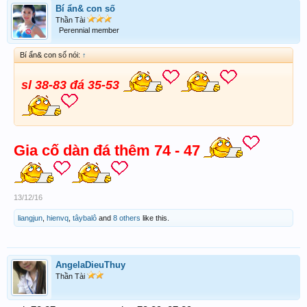
Bí ẩn& con số
Thần Tài
Perennial member
Bí ẩn& con số nói:
↑
sl 38-83 đá 35-53
Gia cố dàn đá thêm 74 - 47
13/12/16
liangjun
,
hienvq
,
tâybalô
and
8 others
like this.
AngelaDieuThuy
Thần Tài