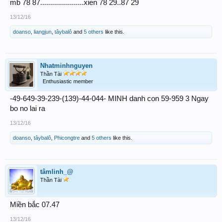
mb 78 87......................xien 78 29..87 29
13/12/16
doanso
,
liangjun
,
tâybalô
and
5 others
like this.
Nhatminhnguyen
Thần Tài
Enthusiastic member
-49-649-39-239-(139)-44-044- MINH danh con 59-959 3 Ngay
bo no lai ra
13/12/16
doanso
,
tâybalô
,
Phicongtre
and
5 others
like this.
tâmlinh_@
Thần Tài
Miền bắc 07.47
13/12/16