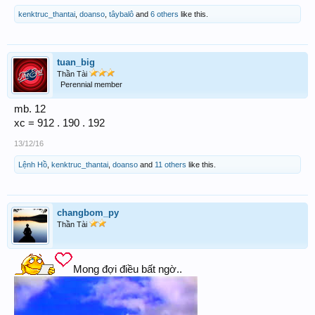
kenktruc_thantai
,
doanso
,
tâybalô
and
6 others
like this.
tuan_big
Thần Tài
Perennial member
mb. 12
xc = 912 . 190 . 192
13/12/16
Lệnh Hồ
,
kenktruc_thantai
,
doanso
and
11 others
like this.
changbom_py
Thần Tài
Mong đợi điều bất ngờ..