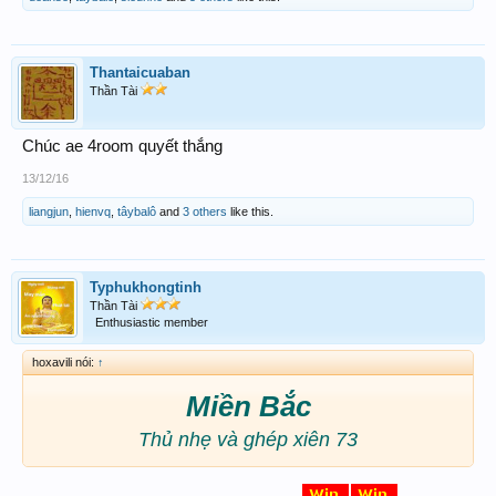
Thantaicuaban
Thần Tài
Chúc ae 4room quyết thắng
13/12/16
liangjun
,
hienvq
,
tâybalô
and
3 others
like this.
Typhukhongtinh
Thần Tài
Enthusiastic member
hoxavili nói:
↑
Miền Bắc
Thủ nhẹ và ghép xiên 73