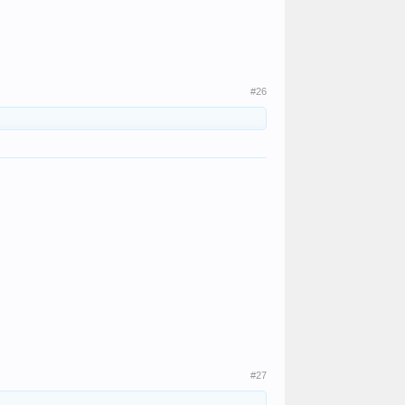
#26
#27