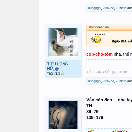
dungnghi
,
vienkeo
,
kunkun
an
ditimconso nói:
↑
ngày mai đá
cọp-chó-tôm
nha, thế 
TIỂU LONG
NỮ_@
TIỂU LONG NỮ_@
,
3/11/10
Thần Tài
dungnghi
,
vienkeo
,
kunkun
an
Vẫn còn đen.....nhẹ ta
TN:
39 -79
139- 179