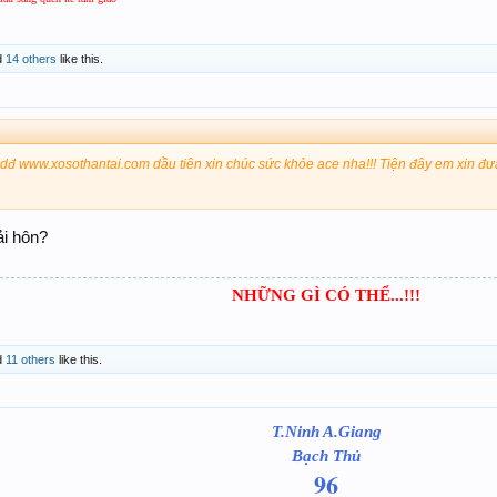
d
14 others
like this.
 dđ www.xosothantai.com dầu tiên xin chúc sức khỏe ace nha!!! Tiện đây em xin đưa
ải hôn?
NHỮNG GÌ CÓ THỂ...!!!
d
11 others
like this.
T.Ninh A.Giang
Bạch Thủ
96