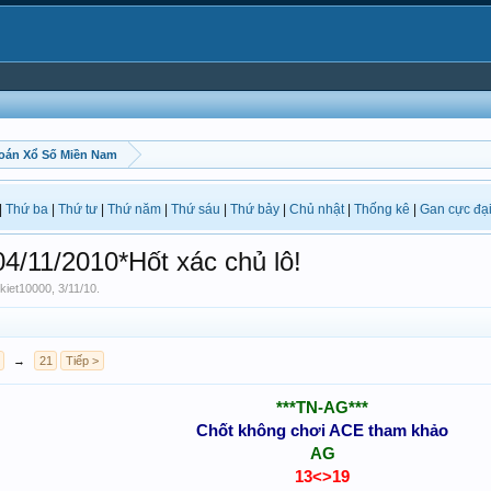
oán Xổ Số Miền Nam
|
Thứ ba
|
Thứ tư
|
Thứ năm
|
Thứ sáu
|
Thứ bảy
|
Chủ nhật
|
Thống kê
|
Gan cực đạ
/11/2010*Hốt xác chủ lô!
nkiet10000
,
3/11/10
.
→
21
Tiếp >
***TN-AG***
Chốt không chơi ACE tham khảo
AG
13<>19