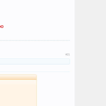
DO
#21