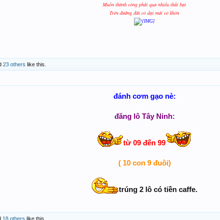
Muốn thành công phải qua nhiều thất bại
Trên đường đời có dại mới có khôn
d
23 others
like this.
đánh cơm gạo nè:
đăng lô Tây Ninh:
từ 09 đến 99
( 10 con 9 đuôi)
trúng 2 lô có tiền caffe.
d
18 others
like this.