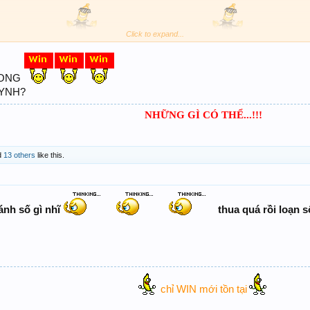
Click to expand...
chúc anh em may mắn
VONG
YNH?
NHỮNG GÌ CÓ THỂ...!!!
d
13 others
like this.
ánh số gì nhĩ
thua quá rồi loạn s
chỉ WIN mới tồn tại