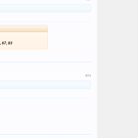
, 67, 83
#24