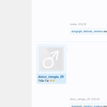
nuilua
,
3/11/10
dungnghi
,
dinhviet
,
vienkeo
an
doico_riengta_29
Thần Tài
doico_riengta_29
,
3/11/10
dungnghi
,
vienkeo
,
kunkun
an