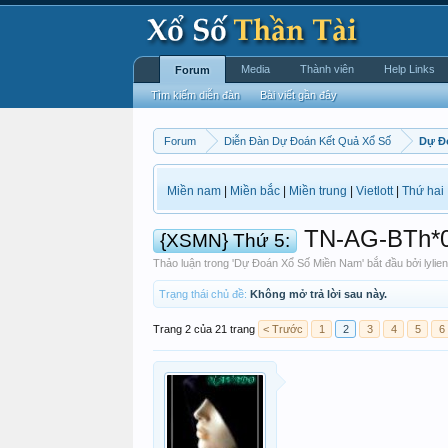
Media
Thành viên
Help Links
Forum
Tìm kiếm diễn đàn
Bài viết gần đây
Forum
Diễn Đàn Dự Đoán Kết Quả Xổ Số
Dự Đ
Miền nam
|
Miền bắc
|
Miền trung
|
Vietlott
|
Thứ hai
TN-AG-BTh*04
{XSMN} Thứ 5:
Thảo luận trong '
Dự Đoán Xổ Số Miền Nam
' bắt đầu bởi
lylie
Trạng thái chủ đề:
Không mở trả lời sau này.
Trang 2 của 21 trang
< Trước
1
2
3
4
5
6