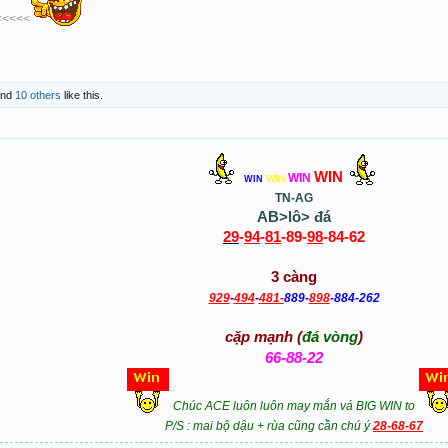
<<<<<
nd
10 others
like this.
WIN
WIN
WIN
WIN
TN-AG
AB>lô> đá
29
-
94
-
81
-89-
98
-84-62
3 càng
929
-
494
-
481-
889-
898
-884-262
cặp mạnh
(
đá vòng
)
66-88-22
Chúc ACE luôn luôn may mắn vá BIG WIN to
P/S : mai bộ dậu + rùa cũng cần chú ý
28-68-67