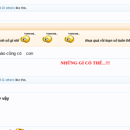
d
10 others
like this.
nh số gì nhĩ
thua quá rồi loạn số luôn 04
nào cũng có
1
con
NHỮNG GÌ CÓ THỂ...!!!
d
11 others
like this.
y vậy