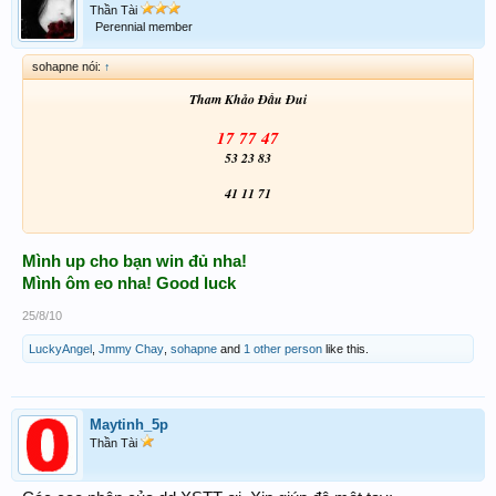
Thần Tài
Perennial member
sohapne nói:
↑
Tham Khảo Đầu Đui
17 77 47
53 23 83
41 11 71
Mình up cho bạn win đủ nha!
Mình ôm eo nha! Good luck
25/8/10
LuckyAngel
,
Jmmy Chay
,
sohapne
and
1 other person
like this.
Maytinh_5p
Thần Tài