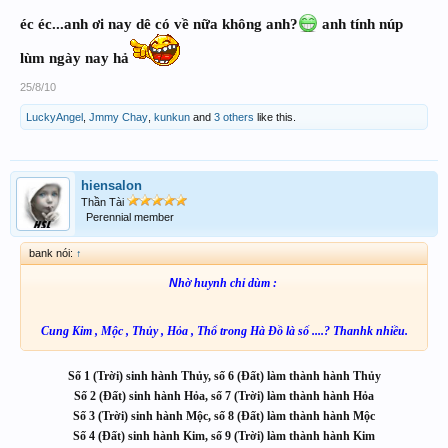
éc éc...anh ơi nay dê có về nữa không anh?
anh tính núp
lùm ngày nay hả
25/8/10
LuckyAngel
,
Jmmy Chay
,
kunkun
and
3 others
like this.
hiensalon
Thần Tài
Perennial member
bank nói:
↑
N
hờ huynh chỉ dùm :
Cung Kim , Mộc , Thủy , Hỏa , Thổ trong Hà Đồ là số ....? Thanhk nhiều.
Số 1 (Trời) sinh hành Thủy, số 6 (Đất) làm thành hành Thủy
Số 2 (Đất) sinh hành Hỏa, số 7 (Trời) làm thành hành Hỏa
Số 3 (Trời) sinh hành Mộc, số 8 (Đất) làm thành hành Mộc
Số 4 (Đất) sinh hành Kim, số 9 (Trời) làm thành hành Kim