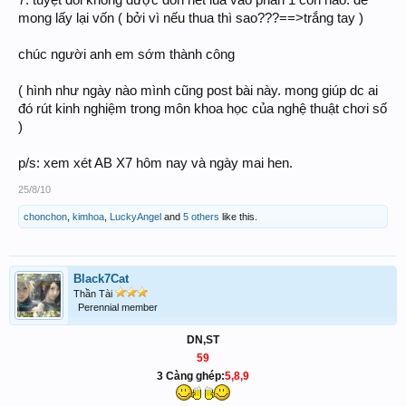
mong lấy lại vốn ( bởi vì nếu thua thì sao???==>trắng tay )
chúc người anh em sớm thành công
( hình như ngày nào mình cũng post bài này. mong giúp dc ai
đó rút kinh nghiệm trong môn khoa học của nghệ thuật chơi số
)
p/s: xem xét AB X7 hôm nay và ngày mai hen.
25/8/10
chonchon
,
kimhoa
,
LuckyAngel
and
5 others
like this.
Black7Cat
Thần Tài
Perennial member
DN,ST
59
3 Càng ghép:
5,8,9