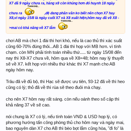
X7 đã 9 ngày chưa ra, hàng x8 còn khủng hơn đó huynh 18 ngày
chưa ra
,đệ đang phân vân ko biết nên chọn X7 hay
X8,vì ngày 15/8 là ngày cuối X7 và X8 xuất hiện,hôm nay đã về X8 -
>mai có khả năng về X7 lắm
chơi AB mà chơi 1 đài thì hơi khó, nếu là cao thủ thì xác suất
cũng 60-70% đúng thôi...AB 1 đài thì họp với MB hơn. vì tính
chạm. còn MN phải tính toán nhiều thứ..... từ ngày 15/08 đến
nay thì X8-X7 chưa về, hôm qua về X8=48; hôm nay lý thuyết
sẽ về X7. kết họp với nhiều thứ khác thì X7 mạnh cho AB
ngày hôm nay.
Trâu đã về đủ bộ, thì Hạc sẽ được ưu tiên, 93-12 đã về thì heo
cũng có lý; thỏ đã về thì rùa sẽ theo đuôi mà chạy.
cho nên X7 hôm nay rất sáng. còn nếu oánh theo số cập thì
khả năng 37 về sẽ cao.
nói chung là X7 có lý, nếu tính toán VND & USD họp lý, có
phương hướng tấn công phòng thủ cho hôm nay và ngày mai,
bao nguyên dàn X7 cho AB thì bèo bọt lắm cũng hòa, "đì fo" là