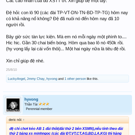
Các cao nhân của dd XSTT ơi. Xin giúp đệ một tay:
Đệ hỏi: con lô 90 (các đài TP-VT-DN-TN-BD-TP-TG) hôm nay
có khả năng nổ không? Đệ đã nuôi nó đến hôm nay đã 10
người rồi.
Bây giờ sức tàn lực kiện. Mà em nó mỗi ngày một phình to....
Hic hic. Gần 30 chai biến bóng. Hôm qua bao lô nó 450k rồi.
(hy vọng lấy lại cái vốn thôi)... Một hai ngày nữa là tiêu đệ rồi.
Xin chỉ giúp đệ nhé.
25/8/10
LuckyAngel
,
Jmmy Chay
,
hyvong
and
1 other person
like this.
hyvong
Thần Tài
Perennial member
deric nói:
↑
đệ chỉ chơi kéo AB 1 đài thôi(đài thứ 2 bên XSMN),nếu tính theo đài
thứ 2 bảng xs minhngoc (các đài ĐT,VT,CT,AG,BD,LA,KG) thì hàng