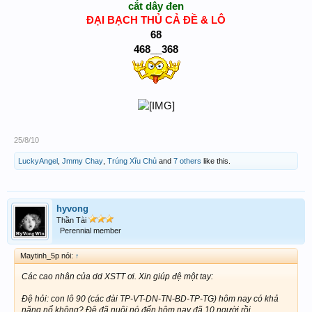
cắt dây đen
ĐẠI BẠCH THỦ CẢ ĐỀ & LÔ
68
468__368
25/8/10
LuckyAngel
,
Jmmy Chay
,
Trúng Xĩu Chủ
and
7 others
like this.
hyvong
Thần Tài
Perennial member
Maytinh_5p nói:
↑
Các cao nhân của dd XSTT ơi. Xin giúp đệ một tay:
Đệ hỏi: con lô 90 (các đài TP-VT-DN-TN-BD-TP-TG) hôm nay có khả
năng nổ không? Đệ đã nuôi nó đến hôm nay đã 10 người rồi.