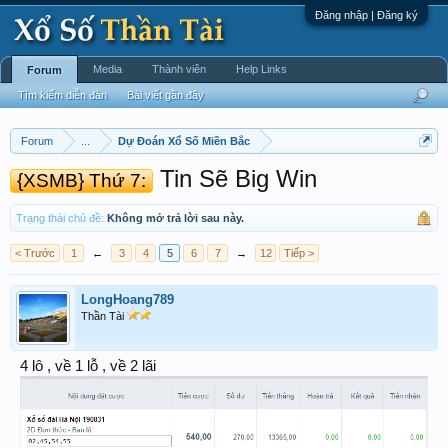
Đăng nhập | Đăng ký
Media
Thành viên
Help Links
Forum
Tìm kiếm diễn đàn
Bài viết gần đây
Forum
...
Dự Đoán Xổ Số Miền Bắc
Tin Sẽ Big Win
{XSMB} Thứ 7:
Trạng thái chủ đề:
Không mở trả lời sau này.
< Trước
1
←
3
4
5
6
7
→
12
Tiếp >
LongHoang789
Thần Tài
4 lô , về 1 lỗ , về 2 lãi