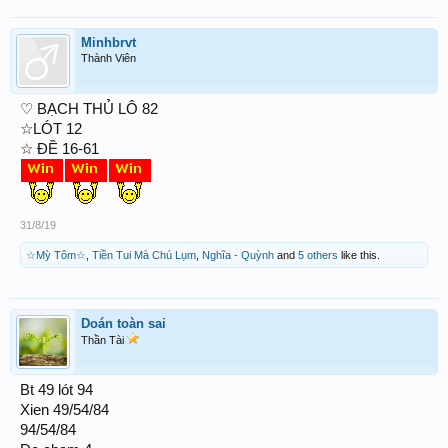
Minhbrvt
Thành Viên
♡ BẠCH THỦ LÔ 82
☆LÓT 12
☆ ĐỀ 16-61
31/8/19
☆Mỳ Tôm☆
,
Tiền Tui Mà Chú Lụm
,
Nghĩa - Quỳnh
and
5 others
like this.
Doán toàn sai
Thần Tài
Bt 49 lót 94
Xien 49/54/84
94/54/84