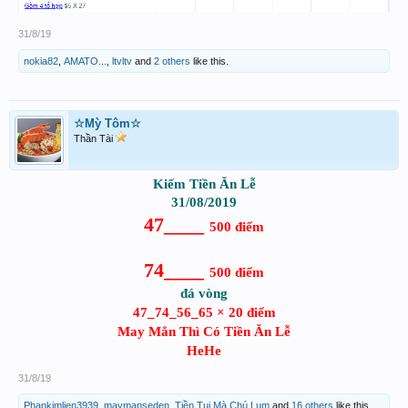
31/8/19
nokia82
,
AMATO...
,
ltvltv
and
2 others
like this.
☆Mỳ Tôm☆
Thần Tài
Kiếm Tiền Ăn Lễ
31/08/2019
47____
500 điểm
74____
500 điểm
đá vòng
47_74_56_65 × 20 điểm
May Mắn Thì Có Tiền Ăn Lễ
HeHe
31/8/19
Phankimlien3939
,
maymanseden
,
Tiền Tui Mà Chú Lụm
and
16 others
like this.