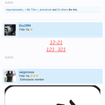
31/8/19
maymanseden
,
☆Mỳ Tôm☆
,
jensoksok
and
15 others
like this.
Gio1994
Thần Tài
12-21
121_321
31/8/19
saigonxua
Thần Tài
Enthusiastic member