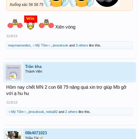
Xuống xác 56 58 75
Xiên vòng
31/8/19
maymanseden
,
☆Mỳ Tôm☆
,
jensoksok
and
3 others
like this.
Trần kha
Thành Viên
Hôm nay chết MN 2 con 68 79 nặng quá xin trợ giúp Mb gỡ
với ạ hu hu
31/8/19
☆Mỳ Tôm☆
,
jensoksok
,
nokia82
and
2 others
like this.
08k4071023
Thần Tài