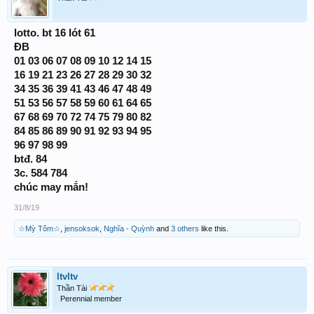
lotto. bt 16 lót 61
ĐB
01 03 06 07 08 09 10 12 14 15
16 19 21 23 26 27 28 29 30 32
34 35 36 39 41 43 46 47 48 49
51 53 56 57 58 59 60 61 64 65
67 68 69 70 72 74 75 79 80 82
84 85 86 89 90 91 92 93 94 95
96 97 98 99
btđ. 84
3c. 584 784
chúc may mắn!
31/8/19
☆Mỳ Tôm☆
,
jensoksok
,
Nghĩa - Quỳnh
and
3 others
like this.
ltvltv
Thần Tài
Perennial member