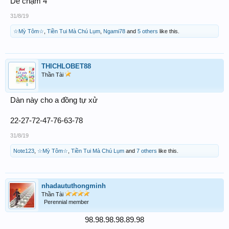
De chạm 4
31/8/19
☆Mỳ Tôm☆
,
Tiền Tui Mà Chú Lụm
,
Ngami78
and
5 others
like this.
THICHLOBET88
Thần Tài
Dàn này cho a đồng tự xử
22-27-72-47-76-63-78
31/8/19
Note123
,
☆Mỳ Tôm☆
,
Tiền Tui Mà Chú Lụm
and
7 others
like this.
nhadaututhongminh
Thần Tài
Perennial member
98.98.98.98.89.98​