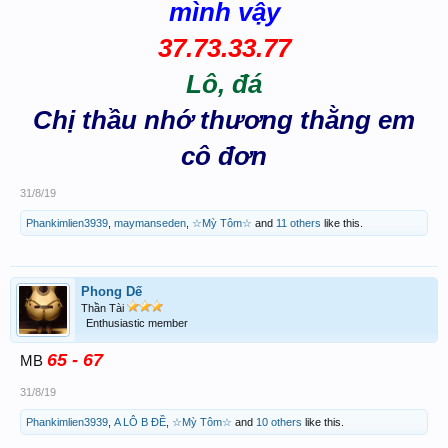
mình vậy
37.73.33.77
Lô, đá
Chị thầu nhớ thương thằng em
cô đơn
31/8/19
Phankimlien3939
,
maymanseden
,
☆Mỳ Tôm☆
and
11 others
like this.
Phong Dế
Thần Tài
Enthusiastic member
65 - 67
MB
31/8/19
Phankimlien3939
,
A LÔ B ĐỀ
,
☆Mỳ Tôm☆
and
10 others
like this.