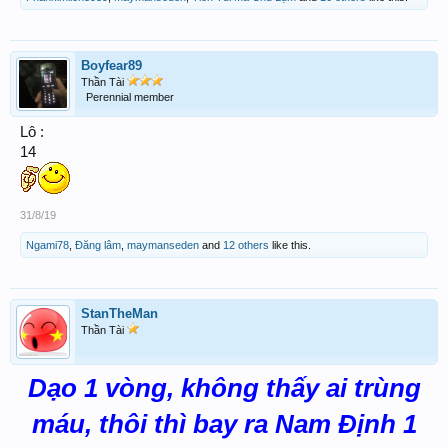
Boyfear89
Thần Tài
Perennial member
Lô :
14
31/8/19
Ngami78
,
Đăng lâm
,
maymanseden
and
12 others
like this.
StanTheMan
Thần Tài
Dạo 1 vòng, không thấy ai trùng
máu, thôi thì bay ra Nam Định 1