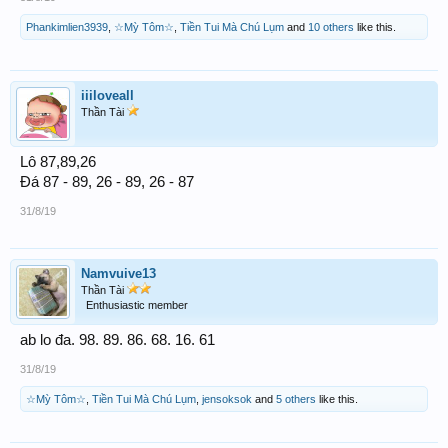
Phankimlien3939
,
☆Mỳ Tôm☆
,
Tiền Tui Mà Chú Lụm
and
10 others
like this.
iiiloveall
Thần Tài
Lô 87,89,26
Đá 87 - 89, 26 - 89, 26 - 87
31/8/19
Namvuive13
Thần Tài
Enthusiastic member
ab lo đa. 98. 89. 86. 68. 16. 61
31/8/19
☆Mỳ Tôm☆
,
Tiền Tui Mà Chú Lụm
,
jensoksok
and
5 others
like this.