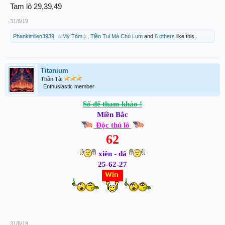
Tam lô 29,39,49
31/8/19
Phankimlien3939
,
☆Mỳ Tôm☆
,
Tiền Tui Mà Chú Lụm
and
6 others
like this.
Titanium
Thần Tài
Enthusiastic member
Số để tham khảo !
Miền Bắc
Độc thủ lô
62
xiên - đá
25-62-27
31/8/19