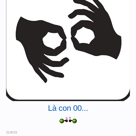
Là con 00...
31/8/19