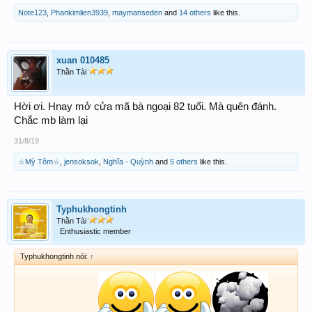
Note123
,
Phankimlien3939
,
maymanseden
and
14 others
like this.
xuan 010485
Thần Tài
Hời ơi. Hnay mở cửa mã bà ngoại 82 tuổi. Mà quên đánh.
Chắc mb làm lại
31/8/19
☆Mỳ Tôm☆
,
jensoksok
,
Nghĩa - Quỳnh
and
5 others
like this.
Typhukhongtinh
Thần Tài
Enthusiastic member
Typhukhongtinh nói:
↑