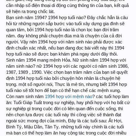
cần nhập số điện thoại di động cùng thông tin của bạn, kết quả
sẽ hiện ra trong chốc lát.
Bạn sinh năm 1994? 1994 hợp tuổi nào? Đây chắc hẳn là câu
hỏi từ những người sắp bước vào tuổi xây dựng gia đình sẽ
quan tâm, bởi 1994 hợp tuổi nào là chọn lọc bạn đời trăm
năm. đay không phải chuyện đùa mà là chuyện của cả đời
người. Vậy nên 1994 hợp với năm sinh nào phải được xác
định chuẩn xác nhất, nếu bạn đang đọc bài viết này thì 1994
hợp tuổi nào sẽ được bạn khám phá ngay dưới đây thôi.
Sinh năm 1994 mang mệnh Hỏa. Nữ sinh năm 1994 hợp với
năm sinh nào? nữ 1994 hợp với các người có năm sinh 1986,
1987, 1989 , 1990. Việc chọn bạn trăm năm của bạn sẽ quyết
định 1994 hợp tuổi nào bởi chuyện hôn nhân là chuyện hệ
trọng. một số người nói, Thực là mê tín, nhưng biết 1994 hợp
tuổi nào sẽ tốt hơn để bạn có thể hạn chế các mệnh xung.
Còn nam sinh năm
1994 hợp với mệnh nào
? các tuổi hợp làm
ăn: Tuổi Giáp Tuất trong sự nghiệp, hay phối hợp với họ bất cứ
sự nghiệp gì trong cuộc đời có liên quan đến cuộc sống, thì
nên chọn lựa được các tuổi này thì công việc sẽ thành đạt
ngoài sức mong đợi của mình, Đây là các tuổi sau: Ất Hợi,
Bính Tý, Mậu Dần, Tân Tỵ. những tuổi này chính là các tuổi
mà bạn có thể hợp làm ăn hay cộng tác trong cuộc đời nhiều