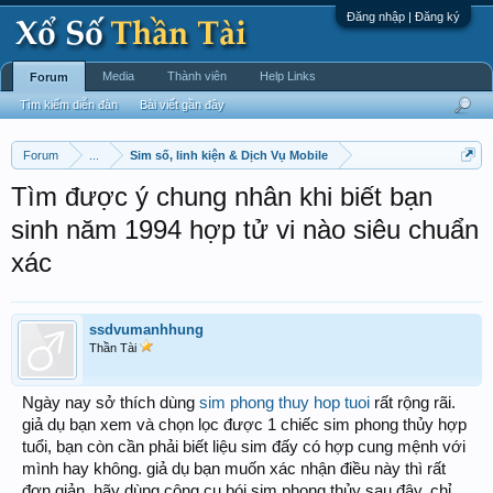
Đăng nhập | Đăng ký
Media
Thành viên
Help Links
Forum
Tìm kiếm diễn đàn
Bài viết gần đây
Forum
...
Sim số, linh kiện & Dịch Vụ Mobile
Tìm được ý chung nhân khi biết bạn
sinh năm 1994 hợp tử vi nào siêu chuẩn
xác
ssdvumanhhung
Thần Tài
Ngày nay sở thích dùng
sim phong thuy hop tuoi
rất rộng rãi.
giả dụ bạn xem và chọn lọc được 1 chiếc sim phong thủy hợp
tuổi, bạn còn cần phải biết liệu sim đấy có hợp cung mệnh với
mình hay không. giả dụ bạn muốn xác nhận điều này thì rất
đơn giản, hãy dùng công cụ bói sim phong thủy sau đây, chỉ