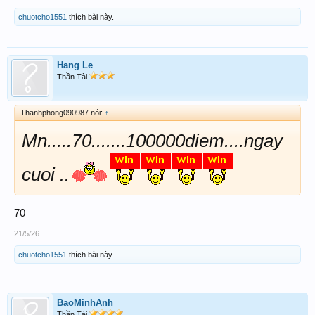
chuotcho1551
thích bài này.
Hang Le
Thần Tài
Thanhphong090987 nói:
↑
Mn.....70.......100000diem....ngay
cuoi ..
70
21/5/26
chuotcho1551
thích bài này.
BaoMinhAnh
Thần Tài