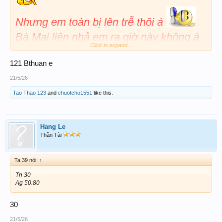
Nhưng em toàn bị lên trễ thôi á
Bà Mai liên nhả em ra giờ này không á ,
Click to expand...
mở gì nổi nữa Á ..
121 Bthuan e
12/21
21/5/26
Ngày mai em duyệt lại á
Tao Thao 123
and
chuotcho1551
like this.
Hang Le
Thần Tài
Ta 39 nói:
↑
Tn 30
Ag 50.80
30
21/5/26