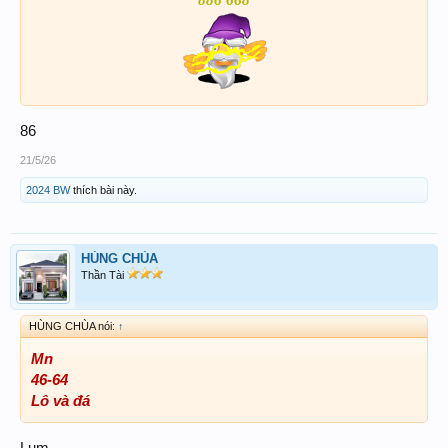
886 668
86
21/5/26
2024 BW
thích bài này.
HÙNG CHÙA
Thần Tài
HÙNG CHÙA nói:
↑
Mn
46-64
Lô và đá
Lụm