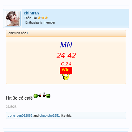
chintran
Thần Tài
Enthusiastic member
chintran nói:
↑
MN
24-42
C.2,4
Hít 3c.có café
21/5/26
trong_tien032082
and
chuotcho1551
like this.