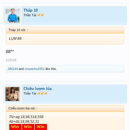
Tháp 10
Thần Tài
Tháp 10 nói:
↑
LỤM 88
88**
21/5/26
JIN144
and
chuotcho1551
like this.
Chiều lượm lúa
Thần Tài
Chiều lượm lúa nói:
↑
TN+ag:18,98,518,598
Ab+đá:18,98,52,31