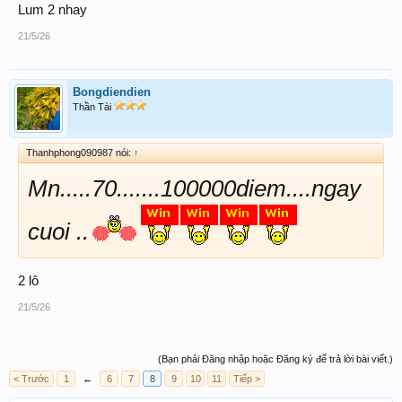
Lum 2 nhay
21/5/26
Bongdiendien
Thần Tài
Thanhphong090987 nói:
↑
Mn.....70.......100000diem....ngay
cuoi ..
2 lô
21/5/26
(Bạn phải Đăng nhập hoặc Đăng ký để trả lời bài viết.)
< Trước
1
←
6
7
8
9
10
11
Tiếp >