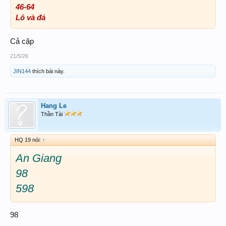
46-64
Lô và đá
Cả cặp
21/5/26
JIN144
thích bài này.
Hang Le
Thần Tài
HQ 19 nói:
↑
An Giang
98
598
98