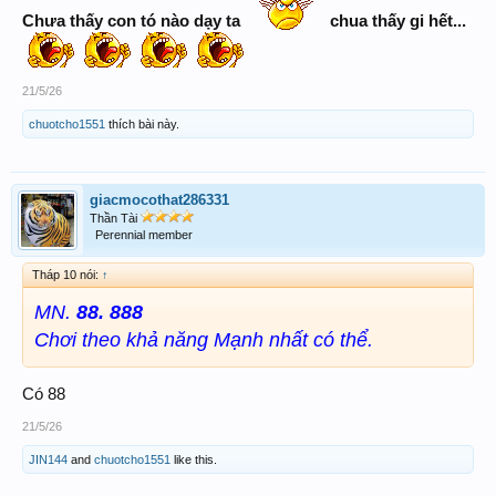
Chưa thấy con tó nào dạy ta
chua thấy gi hết...
21/5/26
chuotcho1551
thích bài này.
giacmocothat286331
Thần Tài
Perennial member
Tháp 10 nói:
↑
MN.
88. 888
Chơi theo khả năng Mạnh nhất có thể.
Có 88
21/5/26
JIN144
and
chuotcho1551
like this.