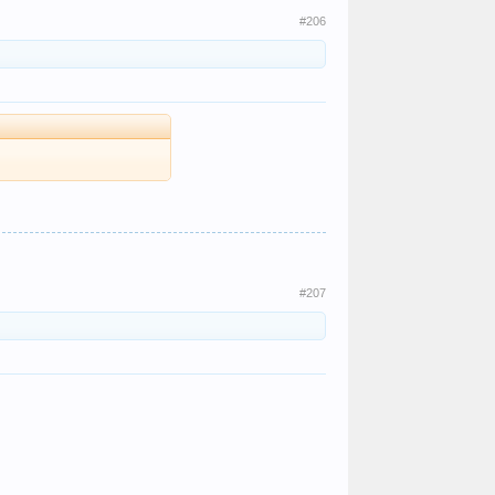
#206
#207