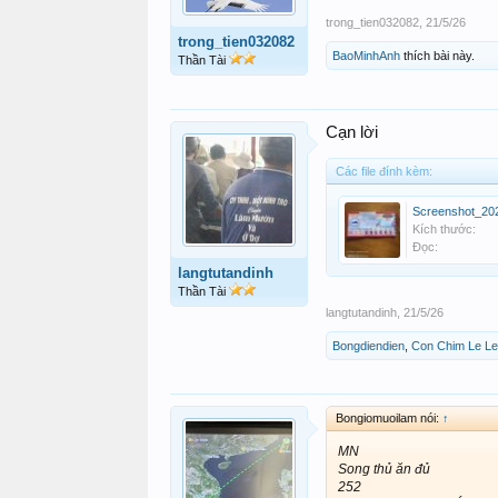
trong_tien032082
,
21/5/26
trong_tien032082
BaoMinhAnh
thích bài này.
Thần Tài
Cạn lời
Các file đính kèm:
Kích thước:
Đọc:
langtutandinh
Thần Tài
langtutandinh
,
21/5/26
Bongdiendien
,
Con Chim Le Le
Bongiomuoilam nói:
↑
MN
Song thủ ăn đủ
252