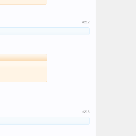
#212
#213