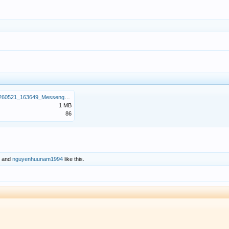
Screenshot_20260521_163649_Messenger.jpg
1 MB
86
and
nguyenhuunam1994
like this.