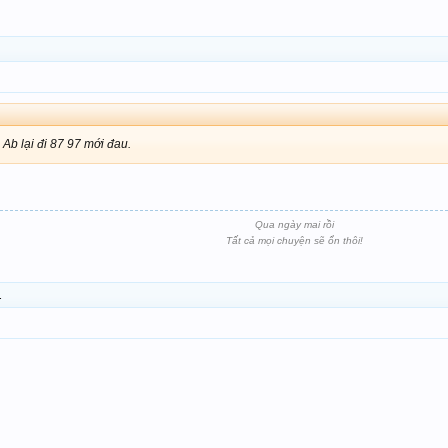
Ab lại đi 87 97 mới đau.
Qua ngày mai rồi
Tất cả mọi chuyện sẽ ổn thôi!
.