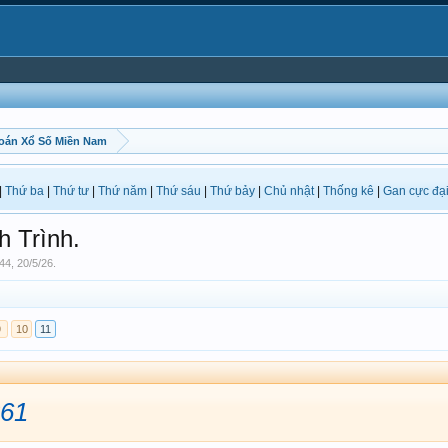
oán Xổ Số Miền Nam
|
Thứ ba
|
Thứ tư
|
Thứ năm
|
Thứ sáu
|
Thứ bảy
|
Chủ nhật
|
Thống kê
|
Gan cực đạ
 Trình.
44
,
20/5/26
.
9
10
11
261