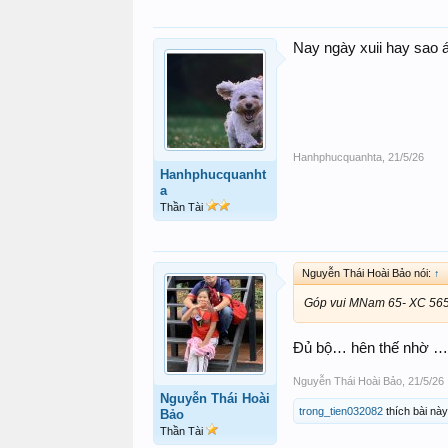
Nay ngày xuii hay sao 
Hanhphucquanhta
,
21/5/26
Hanhphucquanht
a
Thần Tài
Nguyễn Thái Hoài Bảo nói:
↑
Góp vui MNam 65- XC 565
Đủ bộ… hên thế nhờ …
Nguyễn Thái Hoài Bảo
,
21/5/26
Nguyễn Thái Hoài
trong_tien032082
thích bài này
Bảo
Thần Tài