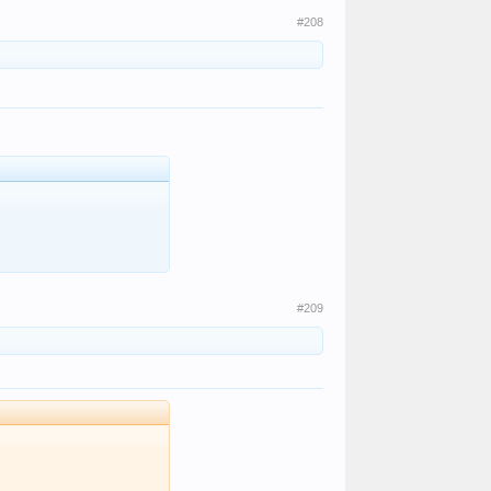
#208
#209