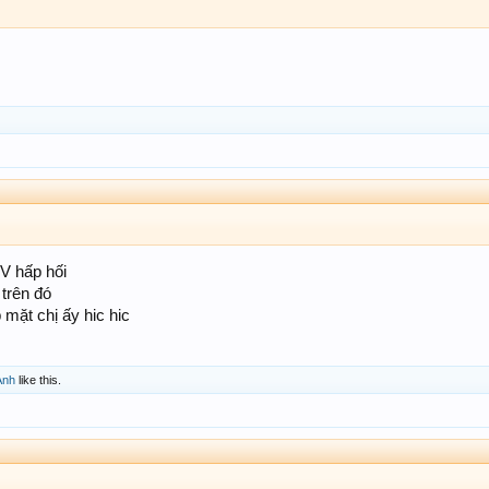
BV hấp hối
 trên đó
mặt chị ấy hic hic
Anh
like this.