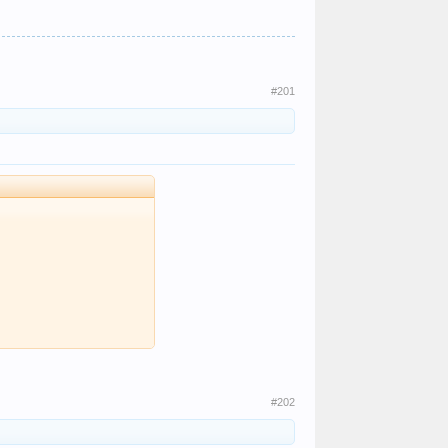
#201
#202