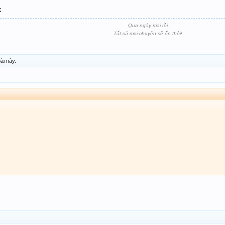
k
Qua ngày mai rồi
Tất cả mọi chuyện sẽ ổn thôi!
ài này.