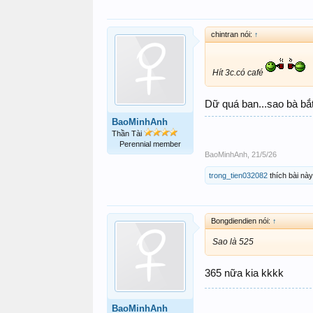
chintran nói:
↑
Hít 3c.có café
Dữ quá ban...sao bà bắ
BaoMinhAnh
Thần Tài
Perennial member
BaoMinhAnh
,
21/5/26
trong_tien032082
thích bài này
Bongdiendien nói:
↑
Sao là 525
365 nữa kia kkkk
BaoMinhAnh