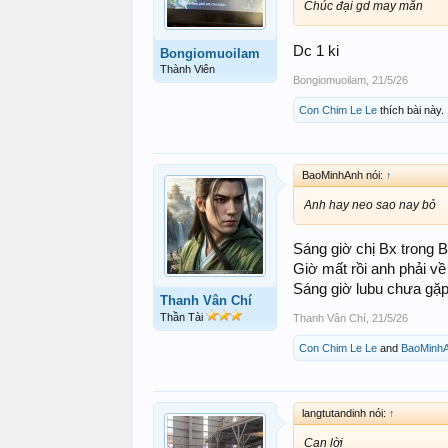
Chúc đại gd may mắn
Dc 1 ki
Bongiomuoilam
Thành Viên
Bongiomuoilam
,
21/5/26
Con Chim Le Le
thích bài này.
BaoMinhAnh nói:
↑
Anh hay neo sao nay bỏ
Sáng giờ chị Bx trong 
Giờ mất rồi anh phải về
Sáng giờ lubu chưa gặp 
Thanh Vân Chí
Thần Tài
Thanh Vân Chí
,
21/5/26
Con Chim Le Le
and
BaoMinh
langtutandinh nói:
↑
Cạn lời