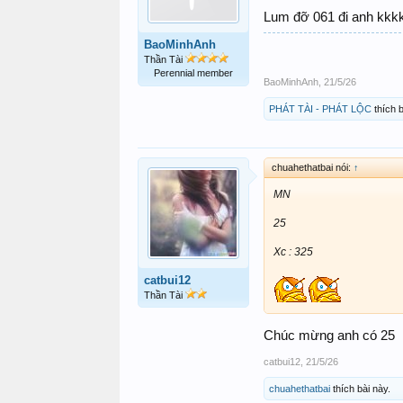
Lum đỡ 061 đi anh kkk
BaoMinhAnh
Thần Tài
Perennial member
BaoMinhAnh
,
21/5/26
PHÁT TÀI - PHÁT LỘC
thích b
chuahethatbai nói:
↑
MN
25
Xc : 325
catbui12
Thần Tài
Chúc mừng anh có 25
catbui12
,
21/5/26
chuahethatbai
thích bài này.