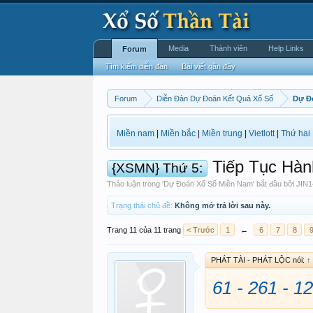
Media
Thành viên
Help Links
Forum
Tìm kiếm diễn đàn
Bài viết gần đây
Forum
Diễn Đàn Dự Đoán Kết Quả Xổ Số
Dự Đ
Miền nam
|
Miền bắc
|
Miền trung
|
Vietlott
|
Thứ hai
Tiếp Tục Hành
{XSMN} Thứ 5:
Thảo luận trong '
Dự Đoán Xổ Số Miền Nam
' bắt đầu bởi
JIN1
Trạng thái chủ đề:
Không mở trả lời sau này.
Trang 11 của 11 trang
< Trước
1
←
6
7
8
PHÁT TÀI - PHÁT LỘC nói:
↑
61 - 261 - 1