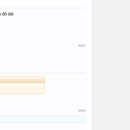
 đỏ dái
#203
#204