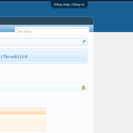
Đăng nhập | Đăng ký
i
|
Tần suất
|
Lô tô