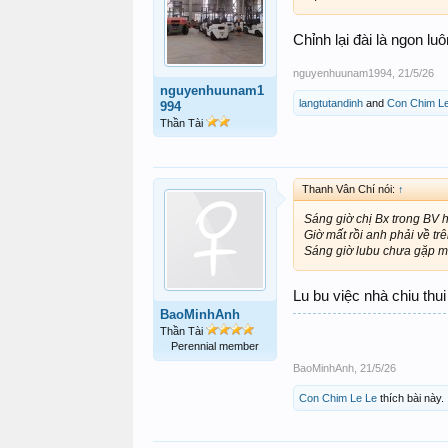
Chỉnh lại đài là ngon lu
nguyenhuunam1994
,
21/5/26
nguyenhuunam1
langtutandinh
and
Con Chim L
994
Thần Tài
Thanh Vân Chí nói:
↑
Sáng giờ chị Bx trong BV 
Giờ mất rồi anh phải về tr
Sáng giờ lubu chưa gặp mặt
Lu bu việc nhà chiu thui
BaoMinhAnh
Thần Tài
Perennial member
BaoMinhAnh
,
21/5/26
Con Chim Le Le
thích bài này.