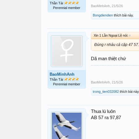
Thần Tài
BaoMinhAnh
,
21/5/26
Perennial member
Bongdiendien
thích bài này.
Xin 1 Lần Ngoại Lệ nói:
↑
Đúng r nhảu cả cặp 47 57. 
Dã man thiệt chứ
BaoMinhAnh
Thần Tài
BaoMinhAnh
,
21/5/26
Perennial member
trong_tien032082
thích bài này
Thua lú luôn
AB 57 ra 97,87