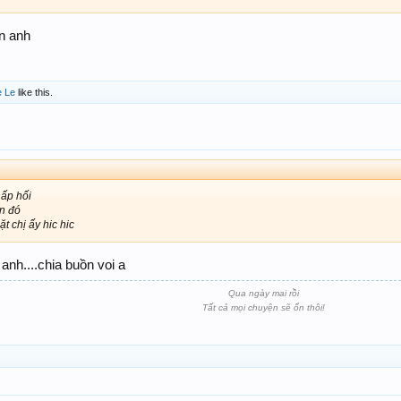
ôn anh
e Le
like this.
hấp hối
ên đó
 chị ấy hic hic
 anh....chia buồn voi a
Qua ngày mai rồi
Tất cả mọi chuyện sẽ ổn thôi!