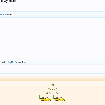
an may mắn
uđai
like this.
and
babyBIDV
like this.
MB
37 - 77
437 - 677