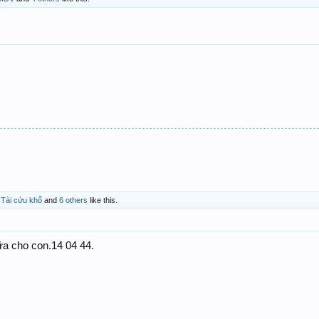
Tài cứu khổ
and
6 others
like this.
ữa cho con.14 04 44.