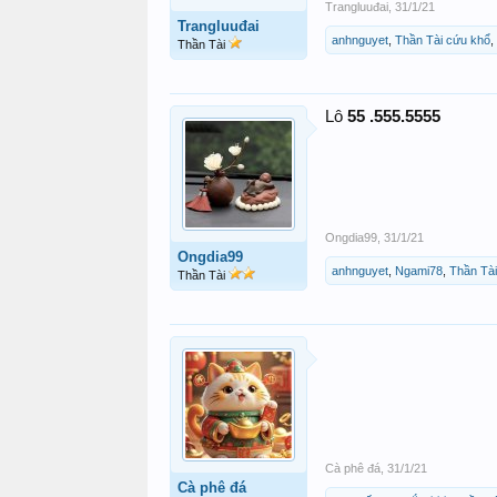
Trangluuđai
,
31/1/21
Trangluuđai
anhnguyet
,
Thần Tài cứu khổ
,
Thần Tài
Lô
55 .555.5555
Ongdia99
,
31/1/21
Ongdia99
anhnguyet
,
Ngami78
,
Thần Tài
Thần Tài
Cà phê đá
,
31/1/21
Cà phê đá