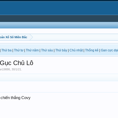
oán Xổ Số Miền Bắc
|
Thứ ba
|
Thứ tư
|
Thứ năm
|
Thứ sáu
|
Thứ bảy
|
Chủ nhật
|
Thống kê
|
Gan cực đạ
 Gục Chủ Lô
an19886
,
30/1/21
.
n chiến thắng Covy