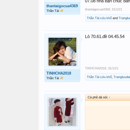
07.08 nha bạn chúc b
thantaigocua4369
thantaigocua4369
,
31/1/21
Thần Tài
Thần Tài cứu khổ
and
Tranglu
Lô 70.61.đề 04.45.54
TINHCHA2018
,
31/1/21
TINHCHA2018
Thần Tài cứu khổ
,
Trangluuđai
Thần Tài
Cà phê đá nói:
↑