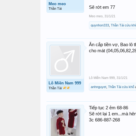
Meo meo
Sẽ rớt em 77
Thần Tài
Meo meo
,
31/1/21
quynhon333
,
Thần Tài cứu kh
Ăn cắp tiền vợ, Bao lô 
cho mát (04,05,06,82,2
Lô Miền Nam 999
,
31/1/21
Lô Miền Nam 999
anhnguyet
,
Thần Tài cứu khổ
Thần Tài
Tiếp tục 2 ẻm 68-86
Sẽ rớt lại 1 em...mà hên
3c 686-887-268