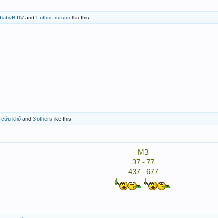
babyBIDV
and
1 other person
like this.
 cứu khổ
and
3 others
like this.
MB
37 - 77
437 - 677