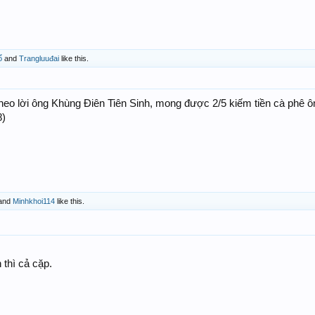
ổ
and
Trangluuđai
like this.
theo lời ông Khùng Điên Tiên Sinh, mong được 2/5 kiếm tiền cà phê ôm
8)
and
Minhkhoi114
like this.
 thì cả cặp.