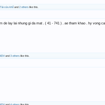
Tài cứu khổ
and
2 others
like this.
 de lay lai nhung gi da mat . ( 41 - 741 ) . ae tham khao . hy vong c
BIDV
and
3 others
like this.
BIDV
and
4 others
like this.