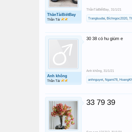
ThầnTàiBiếtBay
,
31/1/21
ThầnTàiBiếtBay
Trangluuđai
,
Bíchngoc2020
,
T
Thần Tài
30 38 có hu giùm e
Anh không
,
31/1/21
Anh không
anhnguyet
,
Ngami78
,
HoangKh
Thần Tài
33 79 39