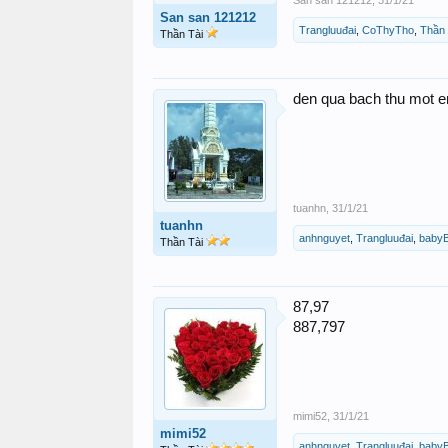
San san 121212
,
31/1/21
San san 121212
Trangluuđai
,
CoThyTho
,
Thần 
Thần Tài
den qua bach thu mot em
tuanhn
,
31/1/21
tuanhn
anhnguyet
,
Trangluuđai
,
baby
Thần Tài
87,97
887,797
mimi52
,
31/1/21
mimi52
anhnguyet
,
Trangluuđai
,
baby