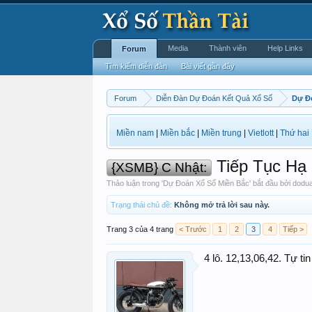
Media
Thành viên
Help Links
Forum
Tìm kiếm diễn đàn
Bài viết gần đây
Forum
Diễn Đàn Dự Đoán Kết Quả Xổ Số
Dự Đ
Miền nam
|
Miền bắc
|
Miền trung
|
Vietlott
|
Thứ hai
Tiếp Tục Hạ
{XSMB} C Nhật:
Thảo luận trong '
Dự Đoán Xổ Số Miền Bắc
' bắt đầu bởi
dodu
Trạng thái chủ đề:
Không mở trả lời sau này.
Trang 3 của 4 trang
< Trước
1
2
3
4
Tiếp >
4 lô. 12,13,06,42. Tự ti