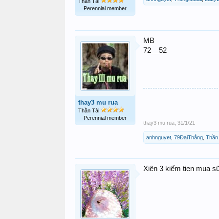
Thần Tài
Perennial member
MB
72__52
thay3 mu rua
Thần Tài
Perennial member
thay3 mu rua
,
31/1/21
anhnguyet
,
79ĐạiThắng
,
Thần 
Xiên 3 kiếm tien mua s