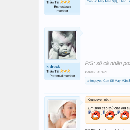
Con Số May Mắn $$$
,
Thần Tà
Thần Tài
Enthusiastic
member
P/S: số cá nhân po
kidrock
Thần Tài
kidrock
,
31/1/21
Perennial member
anhnguyet
,
Con Số May Mắn 
Kietnguyen nói:
↑
Em sinh cao thủ cho em sinh 1