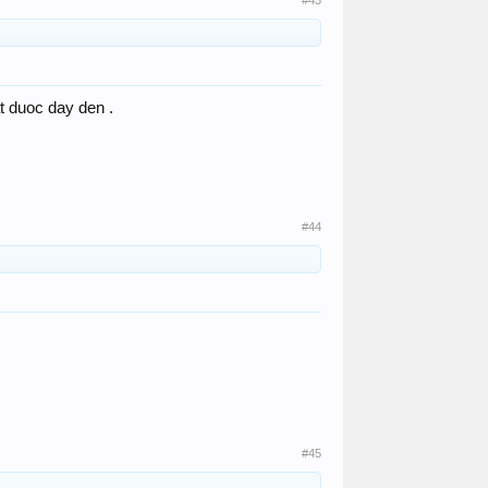
#43
at duoc day den .
#44
#45