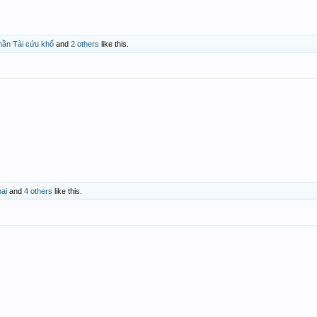
hần Tài cứu khổ
and
2 others
like this.
ai
and
4 others
like this.