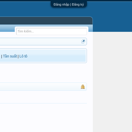
Đăng nhập | Đăng ký
i
|
Tần suất
|
Lô tô