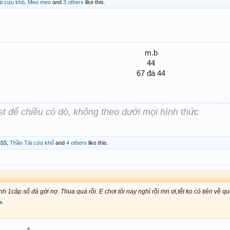
i cứu khổ
,
Meo meo
and
3 others
like this.
m.b
44
67 đá 44​
st để chiều có dò, không theo dưới mọi hình thức
$$$
,
Thần Tài cứu khổ
and
4 others
like this.
căp số đá gởi nợ. Thua quá rồi. E chơi tôi nay nghỉ rồi mn ơi,tết ko có tiên về quê