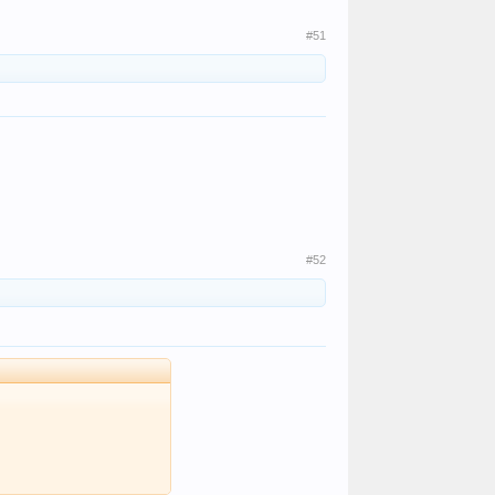
#51
#52