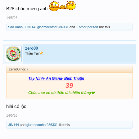
B28 chúc mừng anh
14/5/26
Sao Xanh
,
JIN144
,
giacmocothat286331
and
1 other person
like this.
zero00
Thần Tài
zero00 nói:
↑
Tây Ninh- An Giang- Bình Thuận
39
Chúc ace xổ số thần tài chiến thắng❤️
hihi có lộc
14/5/26
JIN144
and
giacmocothat286331
like this.