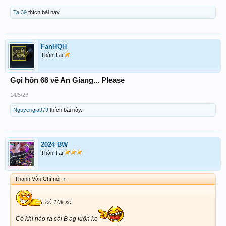
Ta 39
thích bài này.
FanHQH
Thần Tài
Gọi hồn 68 về An Giang... Please
14/5/26
Nguyengia979
thích bài này.
2024 BW
Thần Tài
Thanh Vân Chí nói:
↑
có 10k xc
Có khi nào ra cái B ag luôn ko