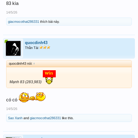
83 kìa
14/5/26
giacmocothat286331
thích bài này.
quocdinh43
Thần Tài
quocdinh43 nói:
↑
Mạnh 83 (283,983)
có có
14/5/26
Sao Xanh
and
giacmocothat286331
like this.