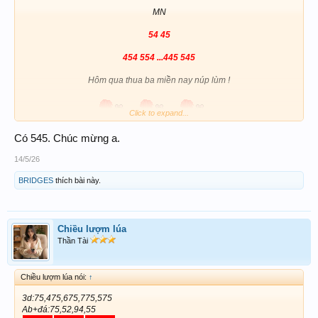
MN
54 45
454 554 ...445 545
Hôm qua thua ba miền nay núp lùm !
Click to expand...
Có 545. Chúc mừng a.
14/5/26
BRIDGES
thích bài này.
Chiều lượm lúa
Thần Tài
Chiều lượm lúa nói:
↑
3d:75,475,675,775,575
Ab+đá:75,52,94,55