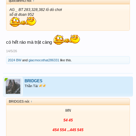
quocdinh43 nói:
↑
AG _ BT 283,328,382 lô dò chơi
số dị đoan 952
có hết ráo mà trật càng
14/5/26
2024 BW
and
giacmocothat286331
like this.
BRIDGES
Thần Tài
BRIDGES nói:
↑
MN
54 45
454 554 ...445 545