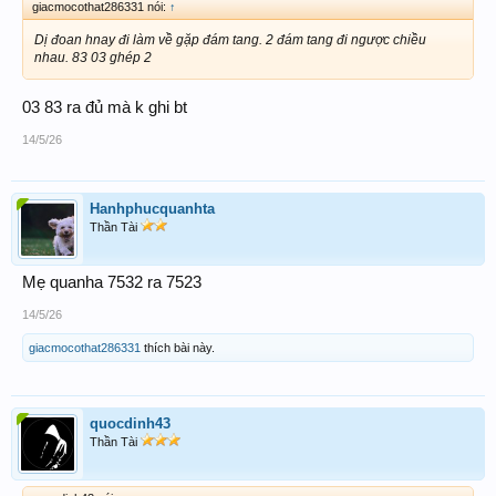
giacmocothat286331 nói:
↑
Dị đoan hnay đi làm về gặp đám tang. 2 đám tang đi ngược chiều
nhau. 83 03 ghép 2
03 83 ra đủ mà k ghi bt
14/5/26
Hanhphucquanhta
Thần Tài
Mẹ quanha 7532 ra 7523
14/5/26
giacmocothat286331
thích bài này.
quocdinh43
Thần Tài