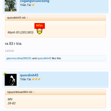
cogangvicuocsong
Thần Tài
quocdinh43 nói:
↑
Mạnh 83 (283,983)
ra 83 r kìa
14/5/26
giacmocothat286331
and
quocdinh43
like this.
quocdinh43
Thần Tài
nguyenletuan964 nói:
↑
MN
28-82