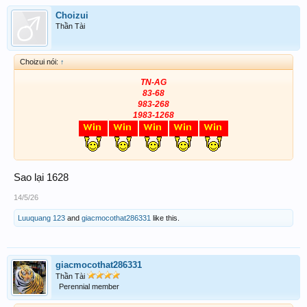
Choizui
Thần Tài
Choizui nói:
↑
TN-AG
83-68
983-268
1983-1268
Sao lại 1628
14/5/26
Luuquang 123
and
giacmocothat286331
like this.
giacmocothat286331
Thần Tài
Perennial member