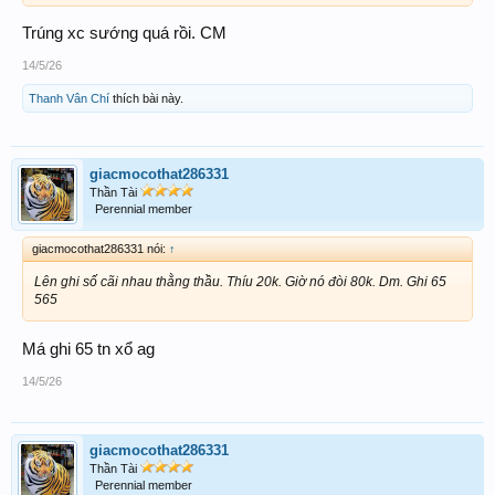
Trúng xc sướng quá rồi. CM
14/5/26
Thanh Vân Chí
thích bài này.
giacmocothat286331
Thần Tài
Perennial member
giacmocothat286331 nói:
↑
Lên ghi số cãi nhau thằng thầu. Thíu 20k. Giờ nó đòi 80k. Dm. Ghi 65
565
Má ghi 65 tn xổ ag
14/5/26
giacmocothat286331
Thần Tài
Perennial member