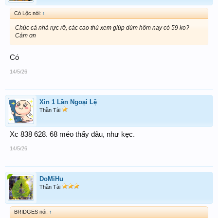
Có Lộc nói:
↑
Chúc cả nhà rực rỡ, các cao thủ xem giúp dùm hôm nay có 59 ko?
Cám ơn
Có
14/5/26
Xin 1 Lần Ngoại Lệ
Thần Tài
Xc 838 628. 68 méo thấy đâu, như kẹc.
14/5/26
DoMiHu
Thần Tài
BRIDGES nói:
↑