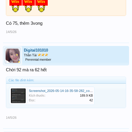
Có 75, thêm 3vong
14/5/26
Digital101010
Thần Tài
Perennial member
Chời 92 mà ra 62 hết
Các file đính kèm:
Screenshot_2026-05-14-16-35-58-282_com.android.chrome-edit.jpg
Kích thước:
189.9 KB
Đọc:
42
14/5/26