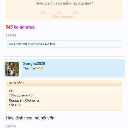
Hôm qua thua ba miền nay núp lùm !
Click to expand...
545
ko ăn thua
14/5/26
Sao Xanh
and
quocdinh43
like this.
Songha2628
Thần Tài
Ta 39 nói:
↑
Mn
Tiếp tục con 62
Không tin Không ra
Lót 162
Hay, định theo mà hết vốn
14/5/26