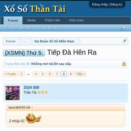
Đăng nhập | Đăng ký
Media
Thành viên
Help Links
Forum
Tìm kiếm diễn đàn
Bài viết gần đây
Forum
...
Dự Đoán Xổ Số Miền Nam
Tiếp Đà Hên Ra
{XSMN} Thứ 5:
Trạng thái chủ đề:
Không mở trả lời sau này.
< Trước
1
←
4
5
6
7
8
9
Tiếp >
2024 BW
Thần Tài
quocdinh43 nói:
↑
2 nháy 01