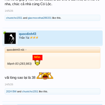
nha, chúc cả nhà cùng Có Lộc.
14/5/26
chuotcho1551
and
giacmocothat286331
like this.
quocdinh43
Thần Tài
quocdinh43 nói:
↑
Mạnh 83 (283,983)
vãi lòng sao lại là 38
14/5/26
2024 BW
and
chuotcho1551
like this.