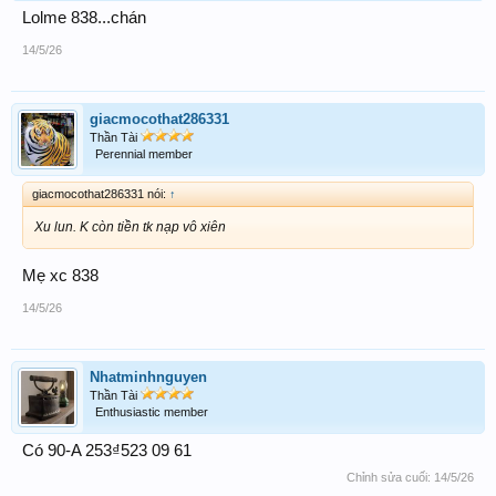
Lolme 838...chán
14/5/26
giacmocothat286331
Thần Tài
Perennial member
giacmocothat286331 nói:
↑
Xu lun. K còn tiền tk nạp vô xiên
Mẹ xc 838
14/5/26
Nhatminhnguyen
Thần Tài
Enthusiastic member
Có 90-A 253₫523 09 61
Chỉnh sửa cuối:
14/5/26