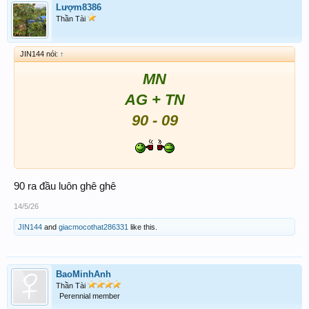
Lượm8386
Thần Tài
JIN144 nói:
↑
MN
AG + TN
90 - 09
90 ra đầu luôn ghê ghê
14/5/26
JIN144
and
giacmocothat286331
like this.
BaoMinhAnh
Thần Tài
Perennial member