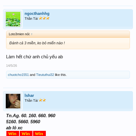
ngocthanhhg
Thần Tài
Loto3mien nói:
↑
Đánh cả 3 miền, ko bỏ miển nào !
Làm hết chứ anh chủ yếu ab
14/5/26
chuotcho1551
and
Tieututhui32
like this.
Ishar
Thần Tài
Tn.Ag. 60. 160. 660. 960
5160. 5660. 5960
ab lô xc