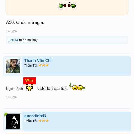
A90. Chúc mừng a.
14/5/26
JIN144
thích bài này.
Thanh Vân Chí
Thần Tài
Lụm 755
vskt lộn đài tiếc
14/5/26
quocdinh43
Thần Tài