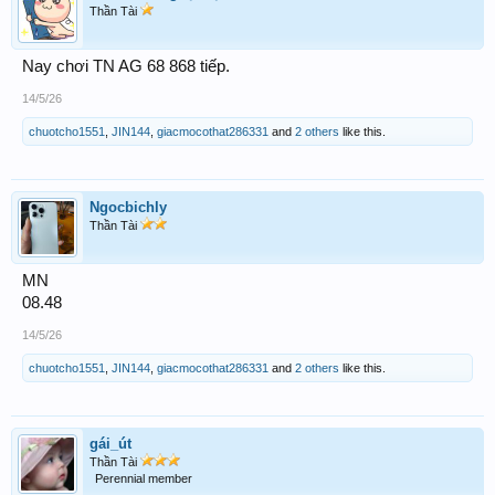
Thần Tài
Nay chơi TN AG 68 868 tiếp.
14/5/26
chuotcho1551
,
JIN144
,
giacmocothat286331
and
2 others
like this.
Ngocbichly
Thần Tài
MN
08.48
14/5/26
chuotcho1551
,
JIN144
,
giacmocothat286331
and
2 others
like this.
gái_út
Thần Tài
Perennial member