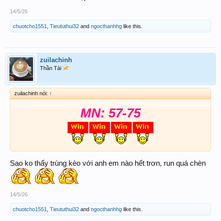
14/5/26
chuotcho1551
,
Tieututhui32
and
ngocthanhhg
like this.
zuilachinh
Thần Tài
zuilachinh nói:
↑
MN: 57-75
Sao ko thấy trùng kèo với anh em nào hết trơn, run quá chèn
14/5/26
chuotcho1551
,
Tieututhui32
and
ngocthanhhg
like this.