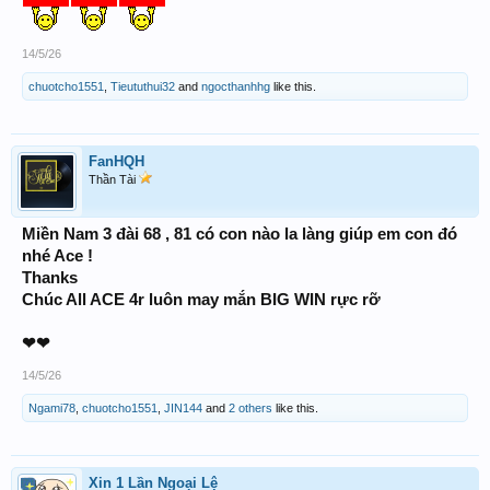
14/5/26
chuotcho1551
,
Tieututhui32
and
ngocthanhhg
like this.
FanHQH
Thần Tài
Miền Nam 3 đài 68 , 81 có con nào la làng giúp em con đó
nhé Ace !
Thanks
Chúc All ACE 4r luôn may mắn BIG WIN rực rỡ
❤❤
14/5/26
Ngami78
,
chuotcho1551
,
JIN144
and
2 others
like this.
Xin 1 Lần Ngoại Lệ