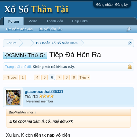
Đăng nhập | Đăng ký
Media
Thành viên
Help Links
Forum
Tìm kiếm diễn đàn
Bài viết gần đây
Forum
...
Dự Đoán Xổ Số Miền Nam
Tiếp Đà Hên Ra
{XSMN} Thứ 5:
Trạng thái chủ đề:
Không mở trả lời sau này.
< Trước
1
←
4
5
6
7
8
9
Tiếp >
giacmocothat286331
Thần Tài
Perennial member
BaoMinhAnh nói:
↑
E ko chơi mà xàm là có...ngộ đời kkk
Xu lun. K còn tiền tk nạp vô xiên