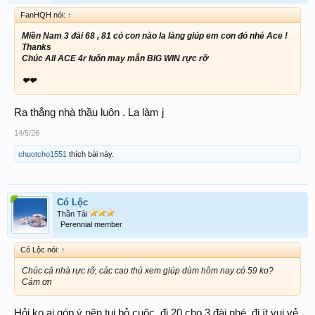
FanHQH nói:
↑
Miền Nam 3 đài 68 , 81 có con nào la làng giúp em con đó nhé Ace !
Thanks
Chúc All ACE 4r luôn may mắn BIG WIN rực rỡ
❤❤
Ra thẳng nhà thầu luôn . La làm j
14/5/26
chuotcho1551
thích bài này.
Có Lộc
Thần Tài
Perennial member
Có Lộc nói:
↑
Chúc cả nhà rực rỡ, các cao thủ xem giúp dùm hôm nay có 59 ko?
Cám ơn
Hỏi ko ai góp ý nên tui bỏ cuộc, đi 20 cho 3 đài nhé, đi ít vui vẻ