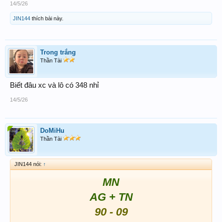
14/5/26
JIN144
thích bài này.
Trong trắng
Thần Tài
Biết đâu xc và lô có 348 nhỉ
14/5/26
DoMiHu
Thần Tài
JIN144 nói:
↑
MN
AG + TN
90 - 09