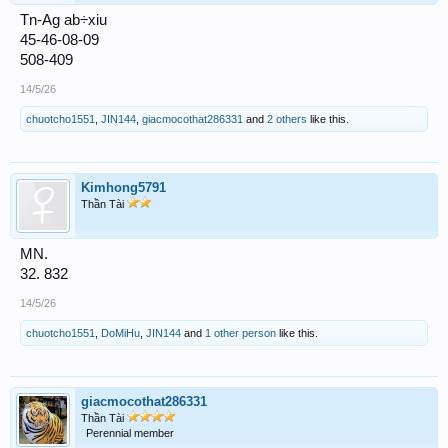
Tn-Ag ab÷xiu
45-46-08-09
508-409
14/5/26
chuotcho1551
,
JIN144
,
giacmocothat286331
and
2 others
like this.
Kimhong5791
Thần Tài
MN.
32. 832
14/5/26
chuotcho1551
,
DoMiHu
,
JIN144
and
1 other person
like this.
giacmocothat286331
Thần Tài
Perennial member