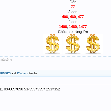
Dằn
77
3 con
406
,
460
,
477
4 con
1406
,
1460
,
1477
Chúc a e trúng lớn
ô mà sống
BRIDGES
and
27 others
like this.
11 09-009₫090 53-353₫335₫ 253₫352