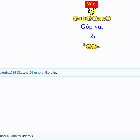
Góp vui
55
ocothat286331
and
26 others
like this.
and
18 others
like this.