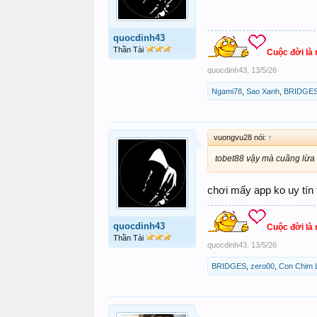
quocdinh43
Thần Tài
Cuộc đời là
quocdinh43
,
13/5/26
Ngami78
,
Sao Xanh
,
BRIDGE
vuongvu28 nói:
↑
tobet88 vậy mà cuãng lừa 
chơi mấy app ko uy tín t
quocdinh43
Cuộc đời là
Thần Tài
quocdinh43
,
13/5/26
BRIDGES
,
zero00
,
Con Chim 