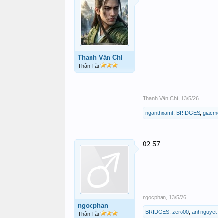
Thanh Vân Chí
Thần Tài
Thanh Vân Chí
,
13/5/26
nganthoamt
,
BRIDGES
,
giacm
02 57
ngocphan
,
13/5/26
ngocphan
BRIDGES
,
zero00
,
anhnguyet
Thần Tài