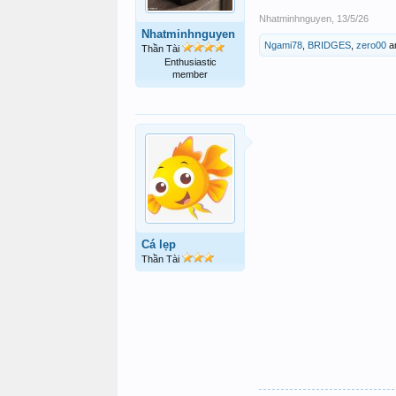
Nhatminhnguyen
,
13/5/26
Nhatminhnguyen
Ngami78
,
BRIDGES
,
zero00
a
Thần Tài
Enthusiastic
member
Cá lẹp
Thần Tài