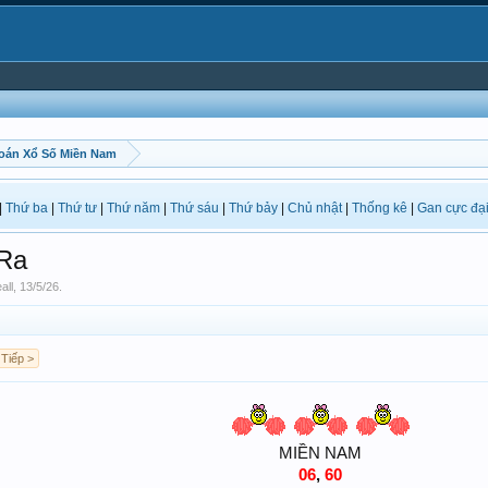
oán Xổ Số Miền Nam
|
Thứ ba
|
Thứ tư
|
Thứ năm
|
Thứ sáu
|
Thứ bảy
|
Chủ nhật
|
Thống kê
|
Gan cực đạ
Ra
eall
,
13/5/26
.
Tiếp >
MIỀN NAM
06
,
60