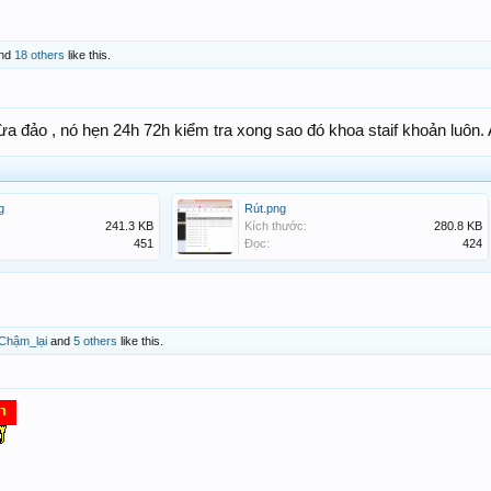
nd
18 others
like this.
a đảo , nó hẹn 24h 72h kiểm tra xong sao đó khoa staif khoản luôn.
g
Rút.png
241.3 KB
Kích thước:
280.8 KB
451
Đọc:
424
Chậm_lại
and
5 others
like this.