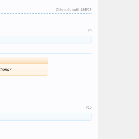
Chỉnh sửa cuối:
13/5/26
#9
 không?
#10