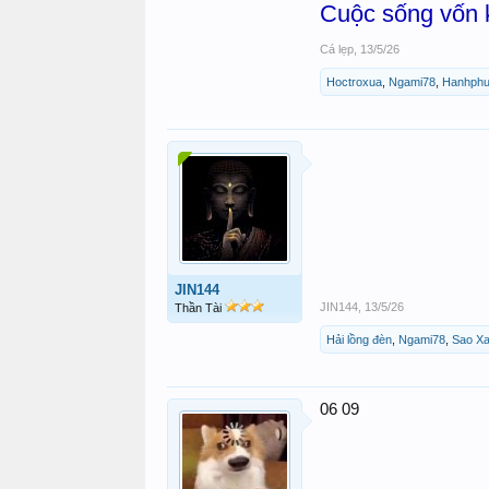
Cuộc sống vốn k
Cá lẹp
,
13/5/26
Hoctroxua
,
Ngami78
,
Hanhphu
JIN144
JIN144
,
13/5/26
Thần Tài
Hải lồng đèn
,
Ngami78
,
Sao X
06 09