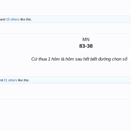
and
15 others
like this.
MN
83-38
Cứ thua 1 hôm là hôm sau hết biết đường chọn số
nd
21 others
like this.