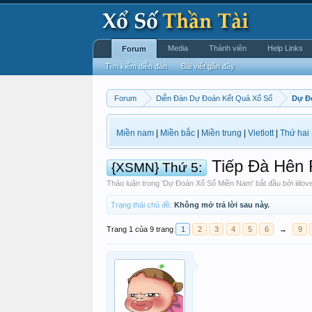
Media
Thành viên
Help Links
Forum
Tìm kiếm diễn đàn
Bài viết gần đây
Forum
Diễn Đàn Dự Đoán Kết Quả Xổ Số
Dự Đ
Miền nam
|
Miền bắc
|
Miền trung
|
Vietlott
|
Thứ hai
Tiếp Đà Hên 
{XSMN} Thứ 5:
Thảo luận trong '
Dự Đoán Xổ Số Miền Nam
' bắt đầu bởi
iiilov
Trạng thái chủ đề:
Không mở trả lời sau này.
Trang 1 của 9 trang
1
2
3
4
5
6
→
9