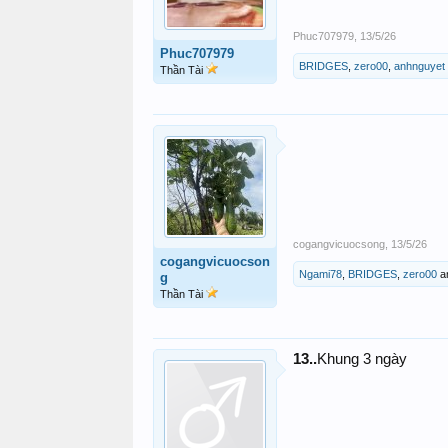
Phuc707979
,
13/5/26
Phuc707979
BRIDGES
,
zero00
,
anhnguyet
Thần Tài
cogangvicuocsong
,
13/5/26
cogangvicuocson
Ngami78
,
BRIDGES
,
zero00
a
g
Thần Tài
13..
Khung 3 ngày