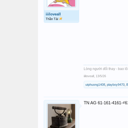
iiiloveall
Thần Tài
Lòng người đổi thay - bao l
iiiloveall
,
13/5/26
utphuong1408
,
playboy9470
,
TN AG 61-161-4161-₫6