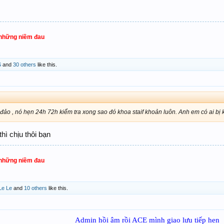
 những niềm đau
S
and
30 others
like this.
đảo , nó hẹn 24h 72h kiểm tra xong sao đó khoa staif khoản luôn. Anh em có ai bị
hì chịu thôi bạn
 những niềm đau
Le Le
and
10 others
like this.
Admin hồi âm rồi ACE mình giao lưu tiếp hen