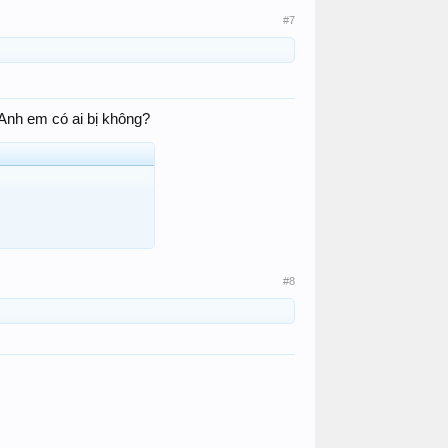
#7
 Anh em có ai bị không?
#8