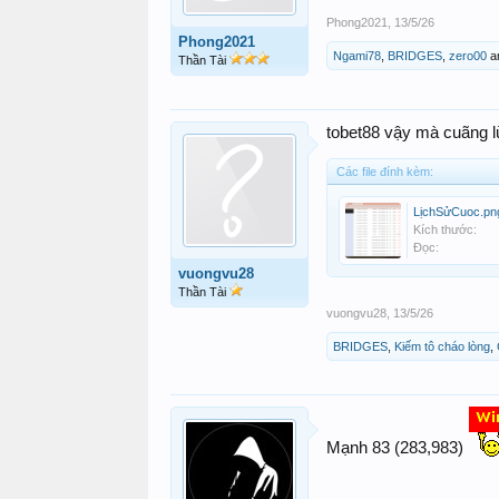
Phong2021
,
13/5/26
Phong2021
Ngami78
,
BRIDGES
,
zero00
a
Thần Tài
tobet88 vậy mà cuãng lừ
Các file đính kèm:
LịchSửCuoc.pn
Kích thước:
Đọc:
vuongvu28
Thần Tài
vuongvu28
,
13/5/26
BRIDGES
,
Kiếm tô cháo lòng
,
Mạnh 83 (283,983)