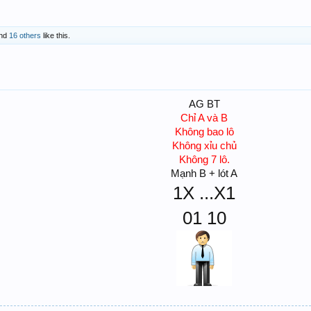
nd
16 others
like this.
AG BT
Chỉ A và B
Không bao lô
Không xỉu chủ
Không 7 lô.
Mạnh B + lót A
1X ...X1
01 10