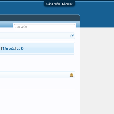
Đăng nhập | Đăng ký
i
|
Tần suất
|
Lô tô