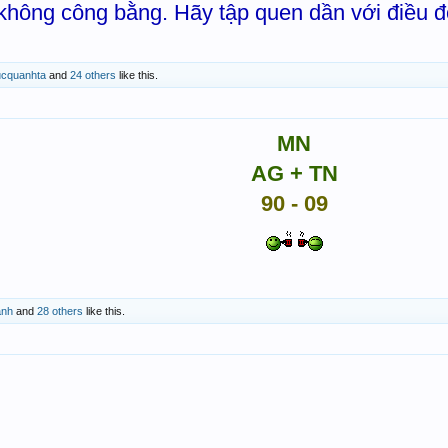
hông công bằng. Hãy tập quen dần với điều đ
cquanhta
and
24 others
like this.
MN
AG + TN
90 - 09
anh
and
28 others
like this.