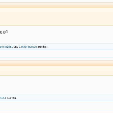
g gòi
otcho1551
and
1 other person
like this.
o1551
like this.