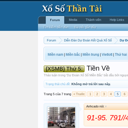
Media
Thành viên
Help Links
Forum
Tìm kiếm diễn đàn
Bài viết gần đây
Forum
Diễn Đàn Dự Đoán Kết Quả Xổ Số
Dự Đ
Miền nam
|
Miền bắc
|
Miền trung
|
Vietlott
|
Thứ hai
Tiền Về
{XSMB} Thứ 5:
Thảo luận trong '
Dự Đoán Xổ Số Miền Bắc
' bắt đầu bởi
nguy
Trạng thái chủ đề:
Không mở trả lời sau này.
Trang 5 của 7 trang
< Trước
1
2
3
4
5
6
Anhcado nói:
↑
91-95. 791//