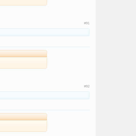
#91
#92