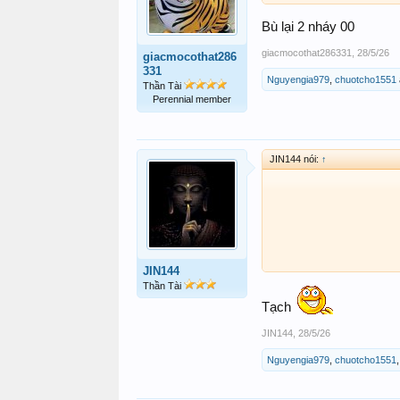
Bù lại 2 nháy 00
giacmocothat286331
,
28/5/26
giacmocothat286
331
Nguyengia979
,
chuotcho1551
Thần Tài
Perennial member
JIN144 nói:
↑
JIN144
Thần Tài
Tạch
JIN144
,
28/5/26
Nguyengia979
,
chuotcho1551