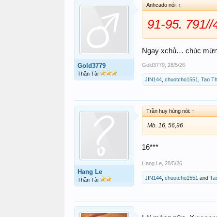
Anhcado nói:
↑
91-95. 791//
Ngay xchủ… chúc mừ
Gold3779
,
28/5/26
Gold3779
Thần Tài
JIN144
,
chuotcho1551
,
Tao T
Trần huy hùng nói:
↑
Mb. 16, 56,96
16***
Hang Le
,
28/5/26
Hang Le
JIN144
,
chuotcho1551
and
Ta
Thần Tài