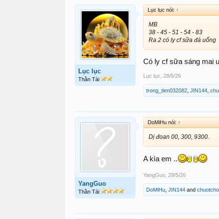
Lục lục nói:
↑
MB
38 - 45 - 51 - 54 - 83
Ra 2 có ly cf sữa đá uống
Có ly cf sữa sáng mai u
Lục lục
Lục lục
,
28/5/26
Thần Tài
trong_tien032082
,
JIN144
,
chu
DoMiHu nói:
↑
Dị đoan 00, 300, 9300.
A kìa em ..
YangGuo
,
28/5/26
YangGuo
DoMiHu
,
JIN144
and
chuotch
Thần Tài