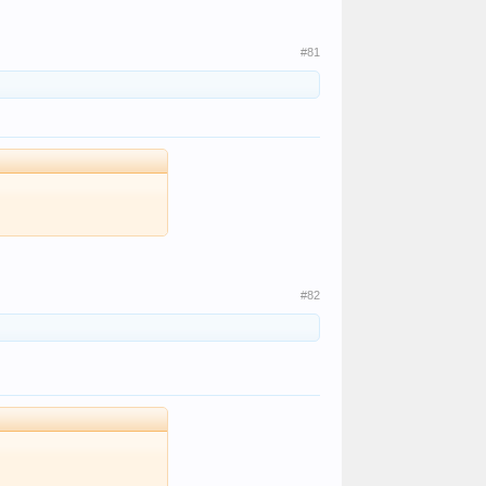
#81
#82