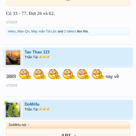
Có 33 - 77. Đợi 26 và 62.
17/2/24
mimy
,
Man Qn
,
May mắn Tài Lộc
and
2 others
like this.
Tao Thao 123
Thần Tài
3889
nay về
17/2/24
DoMiHu
Thần Tài
DoMiHu nói:
↑
ABL :