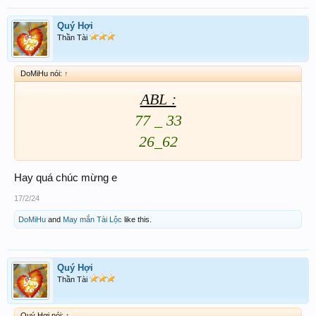
Quý Hợi
Thần Tài
DoMiHu nói:
↑
ABL :
77 _ 33
26_62
Hay quá chúc mừng e
17/2/24
DoMiHu
and
May mắn Tài Lộc
like this.
Quý Hợi
Thần Tài
Quý Hợi nói:
↑