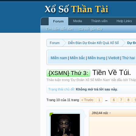
Media
Thành viên
Help Links
Forum
Tìm kiếm diễn đàn
Bài viết gần đây
Forum
Diễn Đàn Dự Đoán Kết Quả Xổ Số
Dự Đ
Miền nam
|
Miền bắc
|
Miền trung
|
Vietlott
|
Thứ hai
Tiền Về Túi.
{XSMN} Thứ 3:
Thảo luận trong '
Dự Đoán Xổ Số Miền Nam
' bắt đầu bởi
Thá
Trạng thái chủ đề:
Không mở trả lời sau này.
Trang 10 của 11 trang
< Trước
1
←
6
7
8
JIN144 nói:
↑