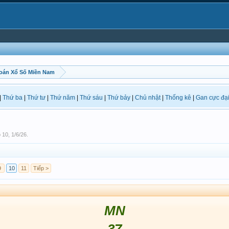
oán Xổ Số Miền Nam
|
Thứ ba
|
Thứ tư
|
Thứ năm
|
Thứ sáu
|
Thứ bảy
|
Chủ nhật
|
Thống kê
|
Gan cực đạ
p 10
,
1/6/26
.
9
10
11
Tiếp >
MN