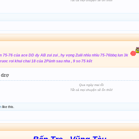
Tất cả mọi chuyện sẽ ổn thôi!
 75-76 của ace DD đy AB zui zui , hy vọng Zuiii nhìu nhìu 75-76bbq lun 3k
ruoc roi khui chai 18 của 2Pảnh sau nha , 9 so 75 kết
y dzợ
Qua ngày mai rồi
Tất cả mọi chuyện sẽ ổn thôi!
n
like this.