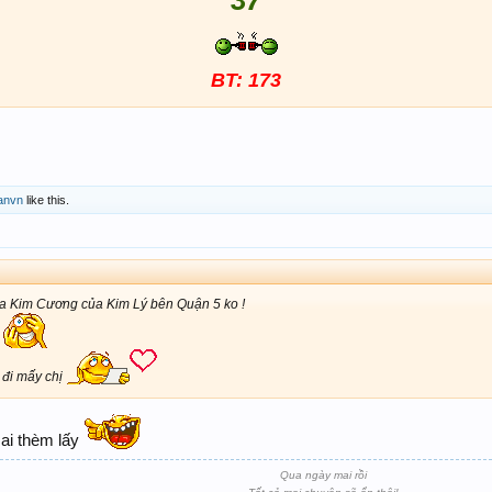
37
BT: 173
anvn
like this.
ua Kim Cương của Kim Lý bên Quận 5 ko !
đi mấy chị
ai thèm lấy
Qua ngày mai rồi