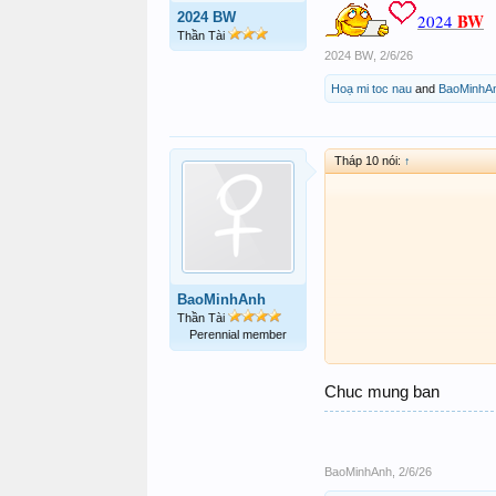
2024 BW
BW
2024
Thần Tài
2024 BW
,
2/6/26
Hoạ mi toc nau
and
BaoMinhA
Tháp 10 nói:
↑
BaoMinhAnh
Thần Tài
Perennial member
Chuc mung ban
BaoMinhAnh
,
2/6/26