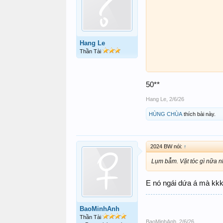
Hang Le
Thần Tài
50**
Hang Le
,
2/6/26
HÙNG CHÙA
thích bài này.
2024 BW nói:
↑
Lụm bẫm. Vặt tóc gì nữa n
E nó ngái dứa á mà kk
BaoMinhAnh
Thần Tài
BaoMinhAnh
,
2/6/26