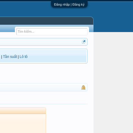
Đăng nhập | Đăng ký
i
|
Tần suất
|
Lô tô