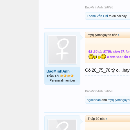
BaoMinhAnh
,
2/6/26
Thanh Vân Chí
thích bài này.
myquynhnguyen nói:
↑
48-20 da BT5k xien 3k lum
Khui beer ún t
Có 20_75_76 tỷ oi...ha
BaoMinhAnh
Thần Tài
Perennial member
BaoMinhAnh
,
2/6/26
ngocphan
and
myquynhnguye
Tháp 10 nói:
↑