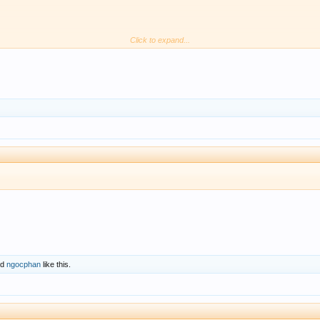
Click to expand...
nd
ngocphan
like this.