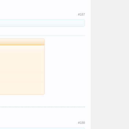
#187
#188