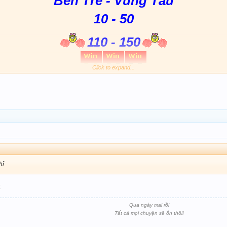
Bến Tre - Vũng Tàu
10 - 50
110 - 150
Click to expand...
hỉ
k
Qua ngày mai rồi
Tất cả mọi chuyện sẽ ổn thôi!