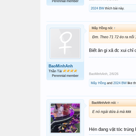
Perennial member
2024 BW
thích bài này.
Mây Hồng nói:
↑
Đm. Theo 71 72 éo ra nổi 
Biết ăn gi xã đc xui chỉ
BaoMinhAnh
Thần Tài
BaoMinhAnh
,
2/6/26
Perennial member
Mây Hồng
and
2024 BW
like th
BaoMinhAnh nói:
↑
E nó ngái dứa á mà kkk
Hén đang vặt tóc trúng