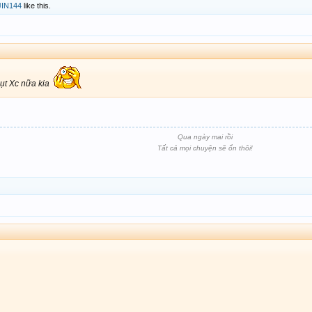
JIN144
like this.
hụt Xc nữa kia
Qua ngày mai rồi
Tất cả mọi chuyện sẽ ổn thôi!