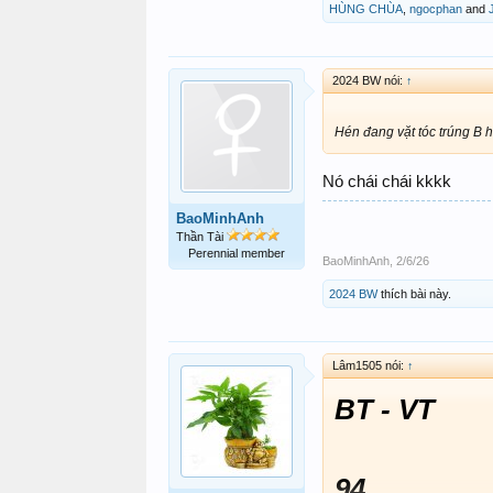
HÙNG CHÙA
,
ngocphan
and
2024 BW nói:
↑
Hén đang vặt tóc trúng B 
Nó chái chái kkkk
BaoMinhAnh
Thần Tài
Perennial member
BaoMinhAnh
,
2/6/26
2024 BW
thích bài này.
Lâm1505 nói:
↑
BT - VT
94