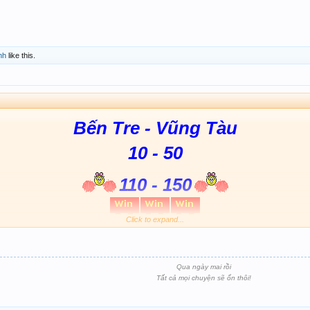
nh
like this.
Bến Tre - Vũng Tàu
10 - 50
110 - 150
Click to expand...
Qua ngày mai rồi
Tất cả mọi chuyện sẽ ổn thôi!