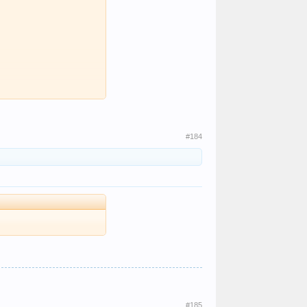
#184
#185