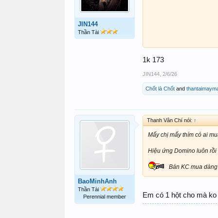
JIN144
Thần Tài
1k 173
JIN144
,
2/6/26
Chốt là Chốt
and
thantaimaym
Thanh Vân Chí nói:
↑
Mấy chị mấy thím có ai m
Hiệu ứng Domino luôn rồi
Bán KC mua dàng 
BaoMinhAnh
Thần Tài
Em có 1 hột cho mà ko 
Perennial member