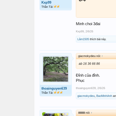
Kxp99
Thần Tài
994
Minh choi 3đai
Kxp99
,
2/6/26
4994
Lâm1505
thích bài này.
giacmokydieu nói:
↑
ab 16 36 66 86
Đỉnh của đỉnh.
Phục
thoainguyen639
,
2/6/26
thoainguyen639
Thần Tài
giacmokydieu
,
BaoMinhAnh
a
ilililililili nói:
↑