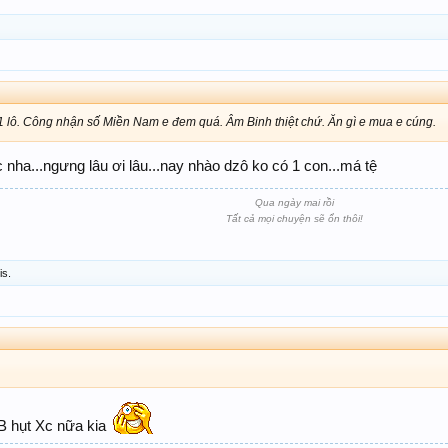
1 lô. Công nhận số Miền Nam e đem quá. Âm Binh thiệt chứ. Ăn gì e mua e cúng.
 c nha...ngưng lâu ơi lâu...nay nhào dzô ko có 1 con...má tệ
Qua ngày mai rồi
Tất cả mọi chuyện sẽ ổn thôi!
is.
 B hụt Xc nữa kia