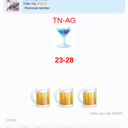
Thần Tài
Perennial member
TN-AG
23-28
Chỉnh sửa cuối:
28/5/26
27/5/26