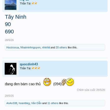
Thần Tài
Tây Ninh
90
690
28/5/26
Hoctroxua
,
Nhatminhnguyen
,
nhinhiii
and
20 others
like this.
quocdinh43
Thần Tài
đang đen bám cao thủ
(094)
Chỉnh sửa cuối:
28/5/26
28/5/26
AnAn338
,
hoantbkg
,
Văn Dẫn
and
11 others
like this.