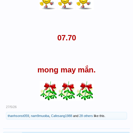
07.70
mong may mắn.
27/5/26
thanhsonst059
,
nam9muoiba
,
Cafesang1988
and
28 others
like this.