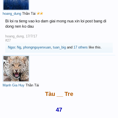
hoang_dung
Thần Tài
Bi loi ra tieng vao ko dam giai mong nua xin loi post bang di
dong nen ko dau
hoang_dung
,
17/7/17
#27
Ngọc Ng
,
phongnguyenxuan
,
tuan_big
and
17 others
like this.
Mạnh Gia Huy
Thần Tài
Tàu __ Tre
47