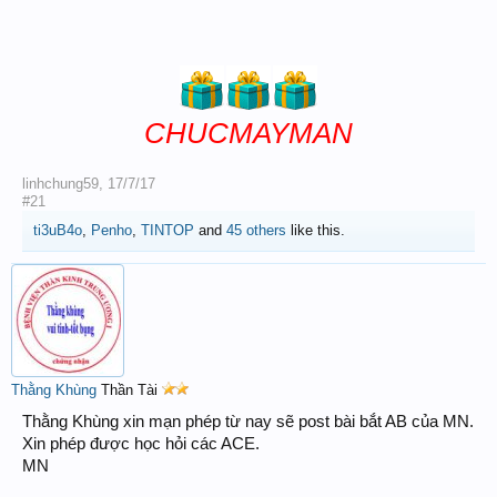
CHUCMAYMAN
linhchung59
,
17/7/17
#21
ti3uB4o
,
Penho
,
TINTOP
and
45 others
like this.
Thằng Khùng
Thần Tài
Thằng Khùng xin mạn phép từ nay sẽ post bài bắt AB của MN.
Xin phép được học hỏi các ACE.
MN