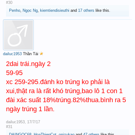
#30
Penho
,
Ngọc Ng
,
kiemtiendisieuthi
and
17 others
like this.
dailuc1953
Thần Tài
2dai trái.ngày 2
59-95
xc 259-295.đánh ko trúng ko phải là
xui,thật ra là rất khó trúng,bao lô 1 con 1
đài xác suất 18%trúng.82%thua.bình ra 5
ngày trúng 1 lần.
dailuc1953
,
17/7/17
#31
DAINGOC68
,
HoaThienCot
,
onizukao
and
47 others
like this.