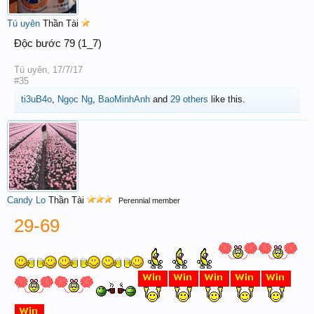
Tú uyên
Thần Tài
Độc bước 79 (1_7)
Tú uyên
,
17/7/17
#35
ti3uB4o
,
Ngọc Ng
,
BaoMinhAnh
and
29 others
like this.
Candy Lo
Thần Tài
Perennial member
29-69