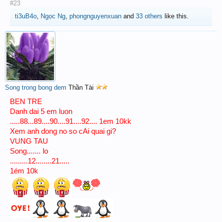
#23
ti3uB4o
,
Ngọc Ng
,
phongnguyenxuan
and
33 others
like this.
Song trong bong dem
Thần Tài
BEN TRE
Danh dai 5 em luon
.....88...89....90....91....92.... 1em 10kk
Xem anh dong no so cAi quai gi?
VUNG TAU
Song....... lo
.........12........21.....
1ém 10k