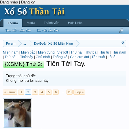
Đăng nhập | Đăng ký
Media
Thành viên
Help Links
Forum
Tìm kiếm diễn đàn
Bài viết gần đây
Forum
...
Dự Đoán Xổ Số Miền Nam
Miền nam
|
Miền bắc
|
Miền trung
|
Vietlott
|
Thứ hai
|
Thứ ba
|
Thứ tư
|
Thứ năm
|
Thứ sáu
|
Thứ bảy
|
Chủ nhật
|
Thống kê
|
Gan cực đại
|
Tần suất
|
Lô tô
Tiền Tới Tay.
{XSMN} Thứ 3:
Trạng thái chủ đề:
Không mở trả lời sau này.
< Trước
1
2
3
4
5
6
→
20
Tiếp >