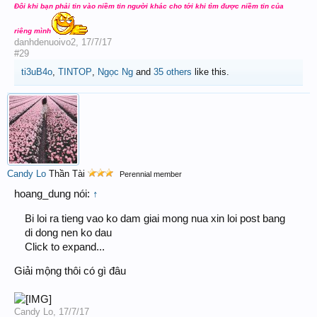
Đôi khi bạn phải tin vào niềm tin người khác cho tới khi tìm được niềm tin của
riêng mình
danhdenuoivo2
,
17/7/17
#29
ti3uB4o
,
TINTOP
,
Ngọc Ng
and
35 others
like this.
Candy Lo
Thần Tài
Perennial member
hoang_dung nói:
↑
Bi loi ra tieng vao ko dam giai mong nua xin loi post bang
di dong nen ko dau
Click to expand...
Giải mộng thôi có gì đâu
Candy Lo
,
17/7/17