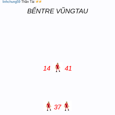
linhchung59
Thần Tài
BẾNTRE VŨNGTAU
14
41
37