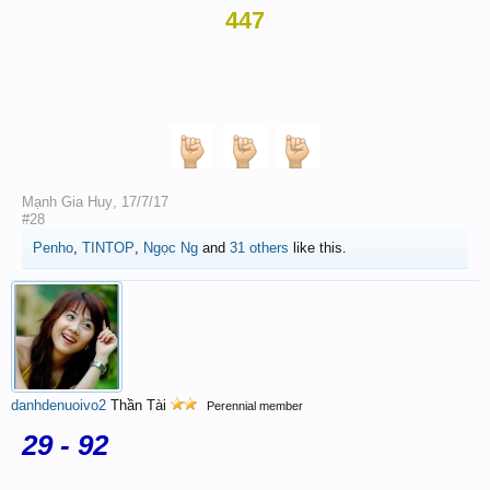
447
Mạnh Gia Huy
,
17/7/17
#28
Penho
,
TINTOP
,
Ngọc Ng
and
31 others
like this.
danhdenuoivo2
Thần Tài
Perennial member
29 - 92