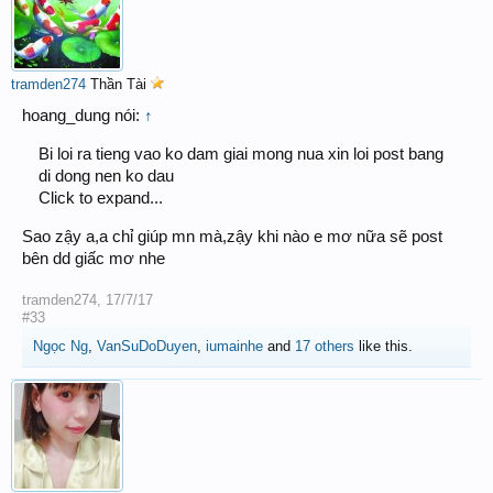
tramden274
Thần Tài
hoang_dung nói:
↑
Bi loi ra tieng vao ko dam giai mong nua xin loi post bang
di dong nen ko dau
Click to expand...
Sao zậy a,a chỉ giúp mn mà,zậy khi nào e mơ nữa sẽ post
bên dd giấc mơ nhe
tramden274
,
17/7/17
#33
Ngọc Ng
,
VanSuDoDuyen
,
iumainhe
and
17 others
like this.