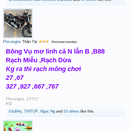
Phicongtre
Thần Tài
Perennial member
Bông Vụ mơ linh cả N lẫn B ,B88
Rạch Miễu ,Rạch Dừa
Kg ra thì rạch mông chơi
27 ,67
327 ,927 ,667 ,767
Phicongtre
,
17/7/17
#32
ti3uB4o
,
TINTOP
,
Ngọc Ng
and
53 others
like this.