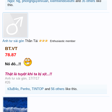
Ngọc Ng
,
phongnguyenxuan
,
kiemtiendisieuthi
and
35 others
like
this.
Anh tư sài gòn
Thần Tài
Enthusiastic member
BT.VT
78.87
Nó đó...!!
Thật là tuyệt khi ta bị xịt...!!
Anh tư sài gòn
,
17/7/17
#26
ti3uB4o
,
Penho
,
TINTOP
and
56 others
like this.