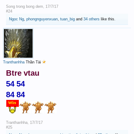
Song trong bong dem
,
17/7/17
#24
Ngọc Ng
,
phongnguyenxuan
,
tuan_big
and
34 others
like this.
Tranthanhha
Thần Tài
Btre vtau
54 54
84 84
Tranthanhha
,
17/7/17
#25