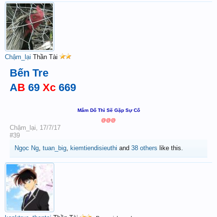
Chậm_lại
Thần Tài
Bến Tre
A
B
69
Xc
669
Mắm Dố Thì Sẽ Gặp Sự Cố
@@@
Chậm_lại
,
17/7/17
#39
Ngọc Ng
,
tuan_big
,
kiemtiendisieuthi
and
38 others
like this.