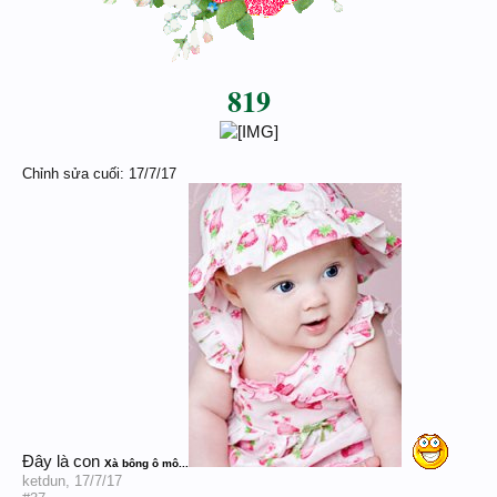
819
Chỉnh sửa cuối:
17/7/17
Đây là con
Xà bông ô mô...
ketdun
,
17/7/17