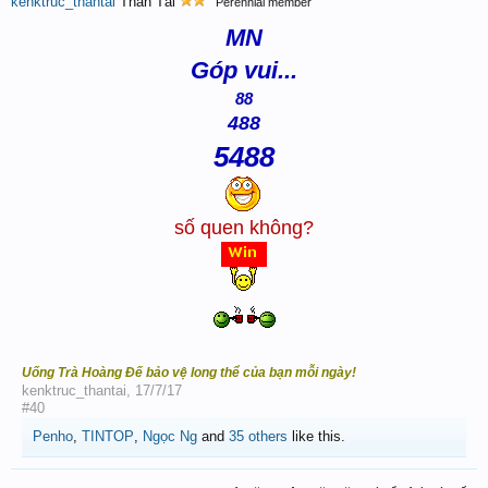
kenktruc_thantai
Thần Tài
Perennial member
MN
Góp vui...
88
488
5488
số quen không?
Uống Trà Hoàng Đế bảo vệ long thể của bạn mỗi ngày!
kenktruc_thantai
,
17/7/17
#40
Penho
,
TINTOP
,
Ngọc Ng
and
35 others
like this.