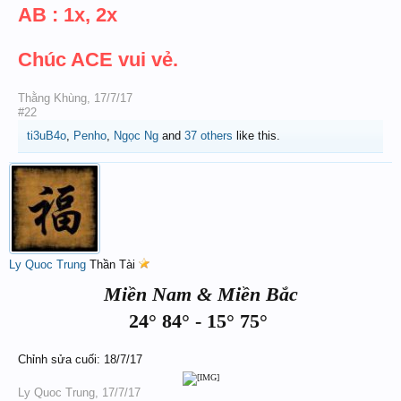
AB : 1x, 2x
Chúc ACE vui vẻ.
Thằng Khùng
,
17/7/17
#22
ti3uB4o
,
Penho
,
Ngọc Ng
and
37 others
like this.
Ly Quoc Trung
Thần Tài
Miền Nam & Miền Bắc
24° 84° - 15° 75°
Chỉnh sửa cuối:
18/7/17
Ly Quoc Trung
,
17/7/17