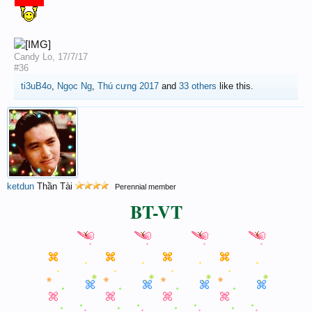
Candy Lo
,
17/7/17
#36
ti3uB4o
,
Ngọc Ng
,
Thú cưng 2017
and
33 others
like this.
ketdun
Thần Tài
Perennial member
BT-VT