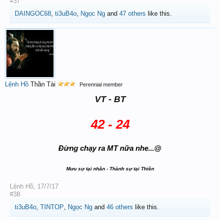
#37
DAINGOC68
,
ti3uB4o
,
Ngọc Ng
and
47 others
like this.
Lệnh Hồ
Thần Tài
Perennial member
VT - BT
42 - 24
Đừng chạy ra MT nữa nhe...@
Mưu sự tại nhân - Thành sự tại Thiên
Lệnh Hồ
,
17/7/17
#38
ti3uB4o
,
TINTOP
,
Ngọc Ng
and
46 others
like this.