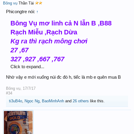
Bông vụ
Thần Tài
Phicongtre nói:
↑
Bông Vụ mơ linh cả N lẫn B ,B88
Rạch Miễu ,Rạch Dừa
Kg ra thì rạch mông chơi
27 ,67
327 ,927 ,667 ,767
Click to expand...
Nhờ vậy e mới xuống núi đc đó h, tiếc là mb e quên mua B
Bông vụ
,
17/7/17
#34
ti3uB4o
,
Ngọc Ng
,
BaoMinhAnh
and
26 others
like this.