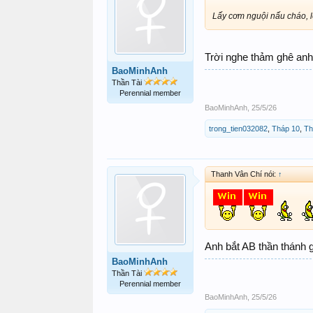
Lấy cơm nguội nấu cháo, ló
Trời nghe thảm ghê an
BaoMinhAnh
Thần Tài
Perennial member
BaoMinhAnh
,
25/5/26
trong_tien032082
,
Tháp 10
,
Th
Thanh Vân Chí nói:
↑
Anh bắt AB thần thánh 
BaoMinhAnh
Thần Tài
Perennial member
BaoMinhAnh
,
25/5/26