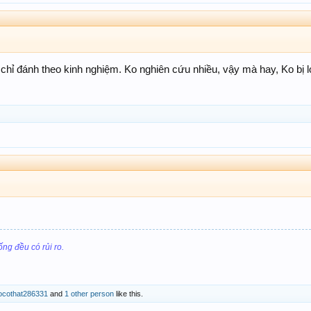
hỉ đánh theo kinh nghiệm. Ko nghiên cứu nhiều, vậy mà hay, Ko bị l
ống đều có rủi ro.
ocothat286331
and
1 other person
like this.