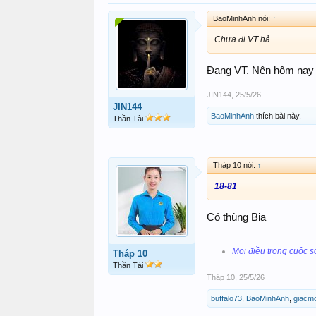
BaoMinhAnh nói:
↑
Chưa đi VT hả
Đang VT. Nên hôm nay c
JIN144
,
25/5/26
JIN144
BaoMinhAnh
thích bài này.
Thần Tài
Tháp 10 nói:
↑
18-81
Có thùng Bia
Mọi điều trong cuộc s
Tháp 10
Thần Tài
Tháp 10
,
25/5/26
buffalo73
,
BaoMinhAnh
,
giacm