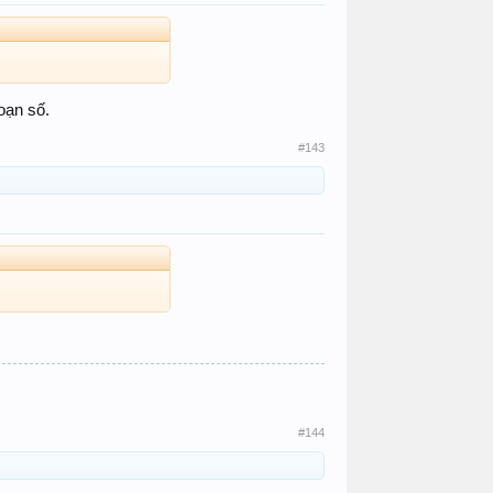
oạn số.
#143
#144