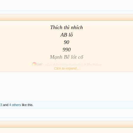
Thích thì nhích
AB lô
90
990
Mạnh Bê lót cổ
có ai thấy
@chuahethatbai
ở đâu không
Click to expand...
Gọi về gấp
kiếm 1 vé đi Trung Của
23
and
4 others
like this.