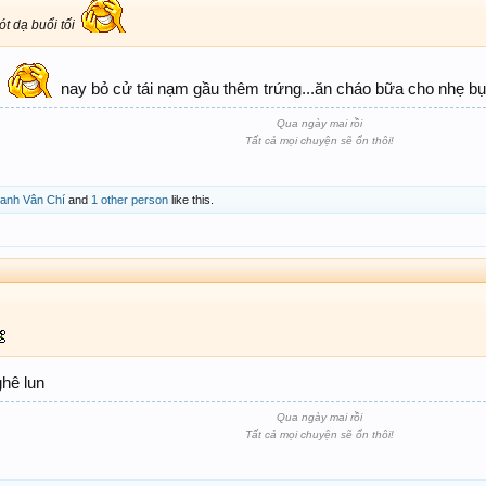
t dạ buổi tối
h
nay bỏ cử tái nạm gầu thêm trứng...ăn cháo bữa cho nhẹ b
Qua ngày mai rồi
Tất cả mọi chuyện sẽ ổn thôi!
anh Vân Chí
and
1 other person
like this.
ghê lun
Qua ngày mai rồi
Tất cả mọi chuyện sẽ ổn thôi!