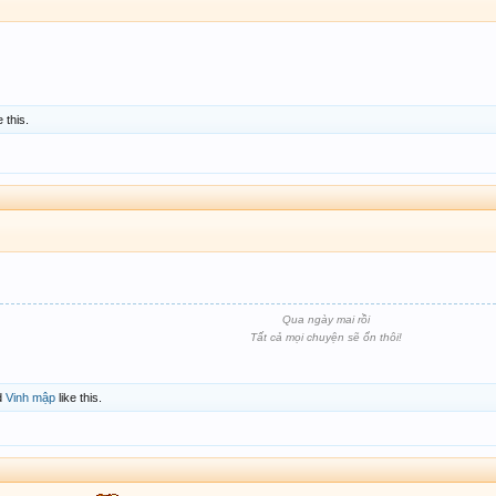
e this.
Qua ngày mai rồi
Tất cả mọi chuyện sẽ ổn thôi!
d
Vinh mập
like this.