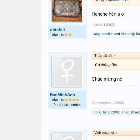
Hehehe hên a ơi
nhinhiii
,
25/5/26
nhinhiii
langtutandinh
and
Vinh mập
lik
Thần Tài
Tháp 10 nói:
↑
Có thùng Bia
Chúc mừng nè
BaoMinhAnh
Thần Tài
BaoMinhAnh
,
25/5/26
Perennial member
trong_tien032082
,
Tháp 10
an
Vinh mập nói:
↑