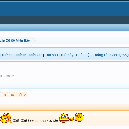
oán Xổ Số Miền Bắc
|
Thứ ba
|
Thứ tư
|
Thứ năm
|
Thứ sáu
|
Thứ bảy
|
Chủ nhật
|
Thống kê
|
Gan cực đạ
ục
,
24/5/26
.
9
10
Tiếp >
350_356 làm gụng gời tứ chi