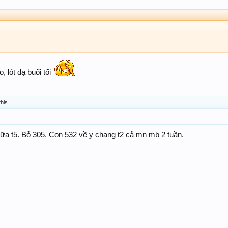
 lót dạ buổi tối
this.
a t5. Bỏ 305. Con 532 về y chang t2 cả mn mb 2 tuần.