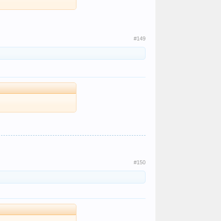
#149
#150