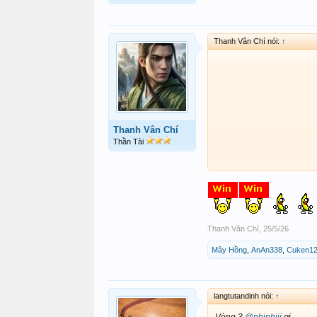
Thanh Vân Chí nói:
↑
Thanh Vân Chí
Thần Tài
Thanh Vân Chí
,
25/5/26
Mây Hồng
,
AnAn338
,
Cuken1
langtutandinh nói:
↑
Vòng 3
@nhinhiii
ơi