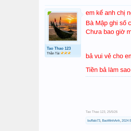
em kể anh chị 
Bà Mập ghi số ch
Chưa bao giờ mà
Tao Thao 123
Thần Tài
bả vui vẻ cho e
Tiền bả làm sa
Tao Thao 123
,
25/5/26
buffalo73
,
BaoMinhAnh
,
2024 