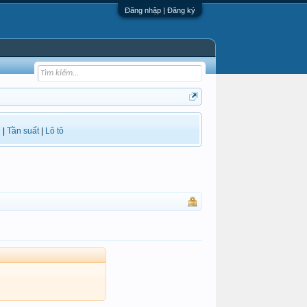
Đăng nhập | Đăng ký
i
|
Tần suất
|
Lô tô