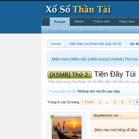
Media
Thành viên
Help Links
Forum
Tìm kiếm diễn đàn
Bài viết gần đây
Forum
Diễn Đàn Dự Đoán Kết Quả Xổ Số
Dự Đ
Miền nam
|
Miền bắc
|
Miền trung
|
Vietlott
|
Thứ hai
Tiền Đầy Túi
{XSMB} Thứ 2:
Thảo luận trong '
Dự Đoán Xổ Số Miền Bắc
' bắt đầu bởi
Lục l
Trạng thái chủ đề:
Không mở trả lời sau này.
Trang 8 của 10 trang
< Trước
1
←
5
6
7
8
BaoMinhAnh nói:
↑
Đêm nào mà hông đi đâu