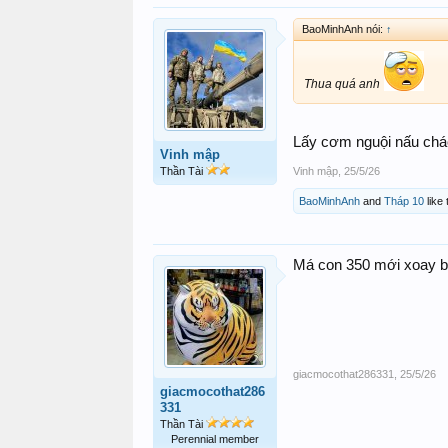
BaoMinhAnh nói:
↑
Thua quá anh
Lấy cơm nguội nấu cháo,
Vinh mập
Thần Tài
Vinh mập
,
25/5/26
BaoMinhAnh
and
Tháp 10
like 
Má con 350 mới xoay bữ
giacmocothat286331
,
25/5/26
giacmocothat286
331
Thần Tài
Perennial member