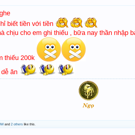
nghe
ỉ biết tiền với tiền
 chịu cho em ghi thiếu , bữa nay thần nhập b
m thiếu 200k
o dễ ăn
BW
and
2 others
like this.