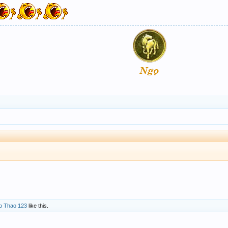
o Thao 123
like this.