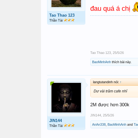
đau quá á chị
Tao Thao 123
Thần Tài
Tao Thao 123
,
25/5/26
BaoMinhAnh
thích bài này.
langtutandinh nói:
↑
Dư vài trăm cafe nhỉ
2M được hơn 300k
JIN144
,
25/5/26
JIN144
AnAn338
,
BaoMinhAnh
and
Ta
Thần Tài