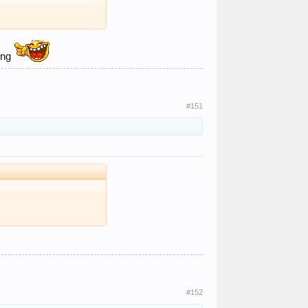
ụng
#151
#152