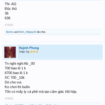
TN- AG
Độc thủ
36
636
17/3/22
Benho
and
Đinh_Hiệppy81
like this.
Huỳnh Phong
Thần Tài
Tn nghi nghi Ab _00
700 bao lô 1 k
6700 bao lô 1 k
XC 700 _10k
Dò cho vui.
Ko chơi thì buồn
Tốn có mấy ly cà phê mà tạo cảm giác hồi hộp.
17/3/22