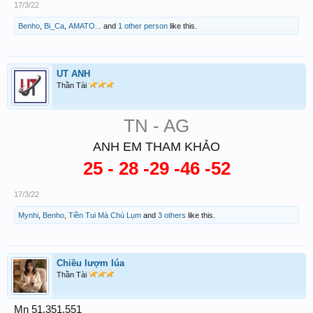
17/3/22
Benho
,
Bi_Ca
,
AMATO...
and
1 other person
like this.
UT ANH
Thần Tài
TN - AG
ANH EM THAM KHẢO
25 - 28 -29 -46 -52
17/3/22
Mynhi
,
Benho
,
Tiền Tui Mà Chú Lụm
and
3 others
like this.
Chiều lượm lúa
Thần Tài
Mn 51,351,551