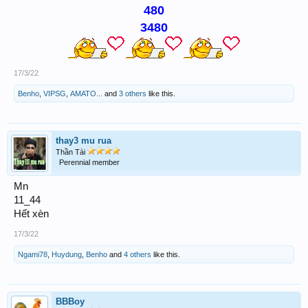
480
3480
17/3/22
Benho
,
VIPSG
,
AMATO...
and
3 others
like this.
thay3 mu rua
Thần Tài
Perennial member
Mn
11_44
Hết xèn
17/3/22
Ngami78
,
Huydung
,
Benho
and
4 others
like this.
BBBoy