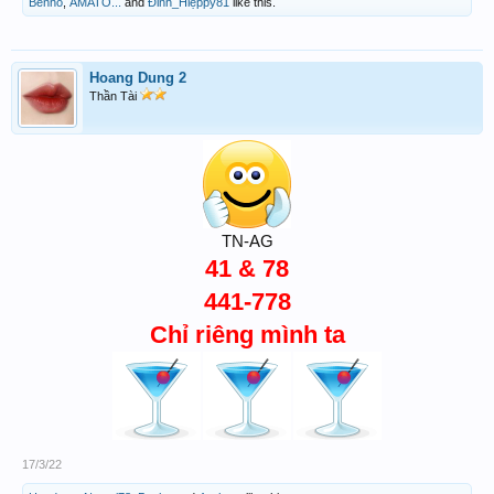
Benho
,
AMATO...
and
Đinh_Hiệppy81
like this.
Hoang Dung 2
Thần Tài
TN-AG
41 & 78
441-778
Chỉ riêng mình ta
17/3/22