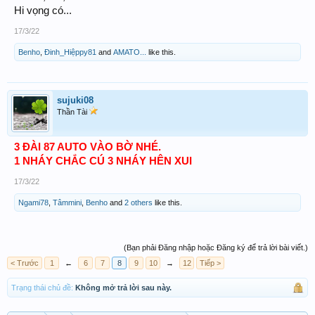
Hi vọng có...
17/3/22
Benho
,
Đinh_Hiệppy81
and
AMATO...
like this.
sujuki08
Thần Tài
3 ĐÀI 87 AUTO VÀO BỜ NHÉ.
1 NHÁY CHẮC CÚ 3 NHÁY HÊN XUI
17/3/22
Ngami78
,
Tâmmini
,
Benho
and
2 others
like this.
(Bạn phải Đăng nhập hoặc Đăng ký để trả lời bài viết.)
< Trước
1
←
6
7
8
9
10
→
12
Tiếp >
Trạng thái chủ đề:
Không mở trả lời sau này.