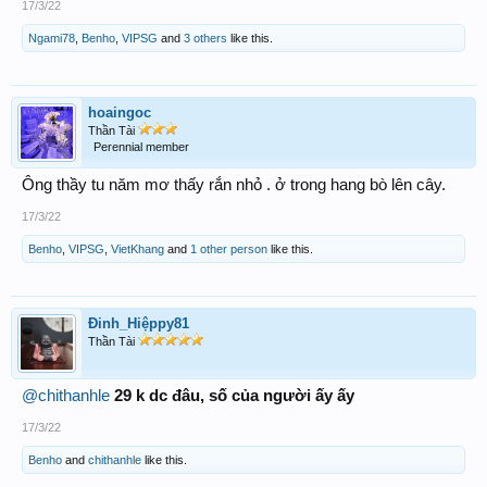
17/3/22
Ngami78
,
Benho
,
VIPSG
and
3 others
like this.
hoaingoc
Thần Tài
Perennial member
Ông thầy tu năm mơ thấy rắn nhỏ . ở trong hang bò lên cây.
17/3/22
Benho
,
VIPSG
,
VietKhang
and
1 other person
like this.
Đinh_Hiệppy81
Thần Tài
@chithanhle
29 k dc đâu, số của người ấy ấy
17/3/22
Benho
and
chithanhle
like this.