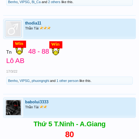
Benho
,
VIPSG
,
Bi_Ca
and
2 others
like this.
thodia11
Thần Tài
48 - 88
Tn
Lô AB
17/3/22
Benho
,
VIPSG
,
phuongnghi
and
1 other person
like this.
babolui3333
Thần Tài
Thứ 5 T.Ninh - A.Giang
80