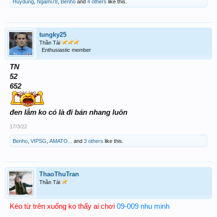
Huydung
,
Ngami78
,
Benho
and
4 others
like this.
tungky25
Thần Tài
Enthusiastic member
TN
52
652
đen lắm ko có là đi bán nhang luôn
17/3/22
Benho
,
VIPSG
,
AMATO...
and
3 others
like this.
ThaoThuTran
Thần Tài
Kéo từ trên xuống ko thấy ai chơi
09-009 nhu minh