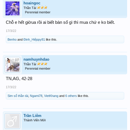
hoaingoc
Thần Tài
Perennial member
Chỗ e hết giờua rồi ai biết bàn số gì thì mua chứ e ko biết.
17/3/22
Benho
and
Đinh_Hiệppy81
like this.
namhuynhdao
Thần Tài
Perennial member
TN,AG, 42-28
17/3/22
Sim số thần tài
,
Ngami78
,
VietKhang
and
6 others
like this.
Trần Liêm
Thành Viên Mới