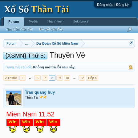
Đăng nhập | Đăng ký
Media
Thành viên
Help Links
Forum
Tìm kiếm diễn đàn
Bài viết gần đây
Forum
...
Dự Đoán Xổ Số Miền Nam
Thuyền Về
{XSMN} Thứ 5:
Trạng thái chủ đề:
Không mở trả lời sau này.
< Trước
1
←
6
7
8
9
10
→
12
Tiếp >
Tran quang huy
Thần Tài
Mien Nam 11.52