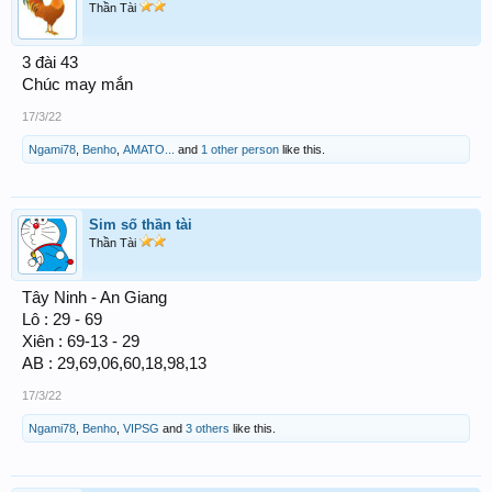
Thần Tài
3 đài 43
Chúc may mắn
17/3/22
Ngami78
,
Benho
,
AMATO...
and
1 other person
like this.
Sim số thần tài
Thần Tài
Tây Ninh - An Giang
Lô : 29 - 69
Xiên : 69-13 - 29
AB : 29,69,06,60,18,98,13
17/3/22
Ngami78
,
Benho
,
VIPSG
and
3 others
like this.