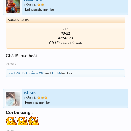
vanvu6767
Thần Tài
Enthusiastic member
vanvu6767 nói:
↑
Lô
43-21
X2=43.21
Chả lẽ thua hoài sao​
Chả lẽ thua hoài
21/2/19
Laodai94
,
Đi tìm ẩn số209
and
Trà Mi
like this.
Pé Sin
Thần Tài
Perennial member
Coi bộ căng .
21/2/19