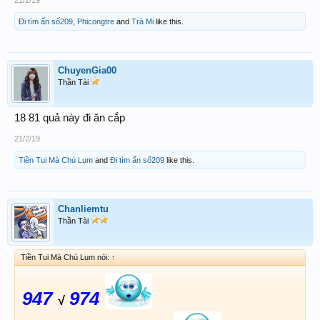
Đi tìm ẩn số209
,
Phicongtre
and
Trà Mi
like this.
ChuyenGia00
Thần Tài
18 81 quả này đi ăn cắp
21/2/19
Tiền Tui Mà Chú Lụm
and
Đi tìm ẩn số209
like this.
Chanliemtu
Thần Tài
Tiền Tui Mà Chú Lụm nói:
↑
947
974
√