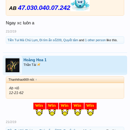
47.030.040.07.242
AB
Ngay xc luôn a
21/2/19
Tiền Tui Mà Chú Lụm
,
Đi tìm ẩn số209
,
Quyết tâm
and
1 other person
like this.
Hoàng Hoa 1
Thần Tài
Thanhthao669 nói:
↑
Ab +lô
12-21-62
21/2/19