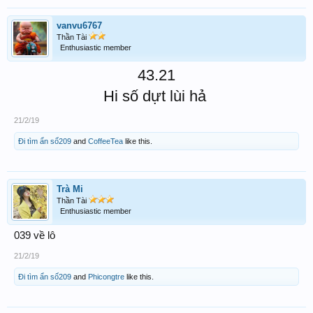
vanvu6767
Thần Tài
Enthusiastic member
43.21
Hi số dựt lùi hả
21/2/19
Đi tìm ẩn số209
and
CoffeeTea
like this.
Trà Mi
Thần Tài
Enthusiastic member
039 về lô
21/2/19
Đi tìm ẩn số209
and
Phicongtre
like this.