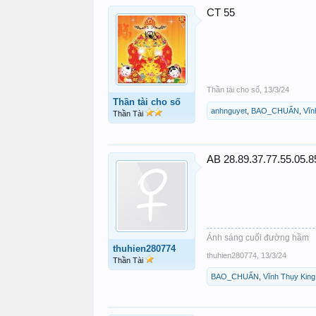
CT 55
Thần tài cho số
,
13/3/24
Thần tài cho số
anhnguyet
,
BAO_CHUẨN
,
Vĩn
Thần Tài
AB 28.89.37.77.55.05.8
Ánh sáng cuối đường hầm
thuhien280774
thuhien280774
,
13/3/24
Thần Tài
BAO_CHUẨN
,
Vĩnh Thụy King