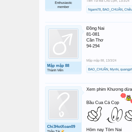
Tiền Tui Mà Chú Lụm
,
13/3/24
Enthusiastic
member
Ngami78
,
BAO_CHUẨN
,
Chiề
Đồng Nai
81-081
Cần Thơ
94-294
Mập mập 88
,
13/3/24
Mập mập 88
BAO_CHUẨN
,
Mynhi
,
quangp
Thành Viên
Xem phim Khương dừa
Bầu Cua Cá Cọp
Chi3HotXoan09
Hôm nay Tôm Nai
Thần Tài