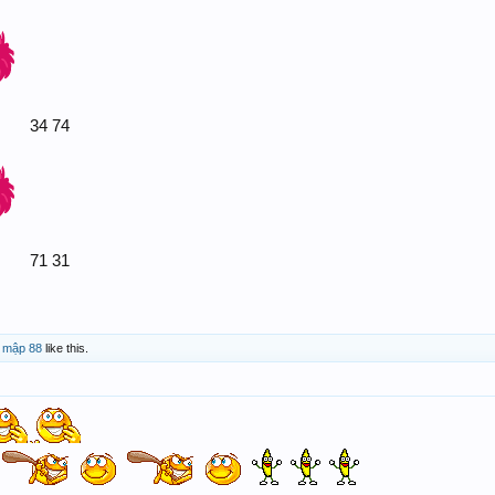
34 74
71 31
 mập 88
like this.