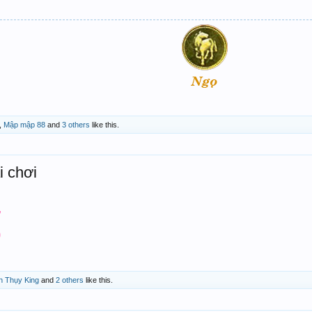
,
Mập mập 88
and
3 others
like this.
i chơi
ơ
0
h Thụy King
and
2 others
like this.