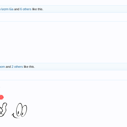
u lượm lúa
and
6 others
like this.
hom
and
2 others
like this.