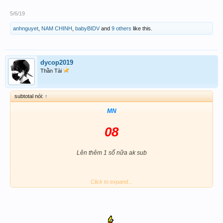
5/6/19
anhnguyet
,
NAM CHINH
,
babyBIDV
and
9 others
like this.
dycop2019
Thần Tài
subtotal nói:
↑
MN
08
Lên thêm 1 số nữa ak sub
Click to expand...