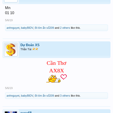
Mn
01 10
5/6/19
anhnguyet
,
babyBIDV
,
Đi tìm ẩn số209
and
2 others
like this.
Dự Đoán XS
Thần Tài
Cần Thơ
A
X8X
5/6/19
anhnguyet
,
babyBIDV
,
Đi tìm ẩn số209
and
3 others
like this.
susu68