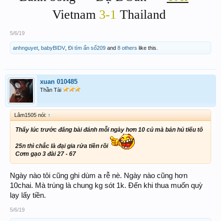
Vietnam
3-1
Thailand
5/6/19
anhnguyet
,
babyBIDV
,
Đi tìm ẩn số209
and
8 others
like this.
xuan 010485
Thần Tài
Lâm1505 nói:
↑
Thấy lúc trước đăng bài đánh mỗi ngày hơn 10 củ mà bán hủ tiếu tô
25n thì chắc là đại gia rửa tiền rồi
Cơm gạo 3 đài 27 - 67
Ngày nào tôi cũng ghi dùm a rễ nè. Ngày nào cũng hơn
10chai. Mà trúng là chung kg sót 1k. Đến khi thua muốn quỳ
lạy lấy tiền.
5/6/19