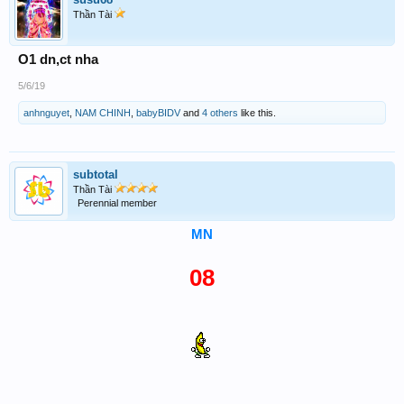
Thần Tài
O1 dn,ct nha
5/6/19
anhnguyet
,
NAM CHINH
,
babyBIDV
and
4 others
like this.
subtotal
Thần Tài
Perennial member
MN
08