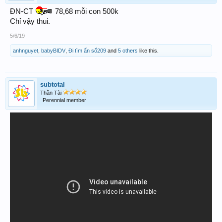
ĐN-CT
78,68 mỗi con 500k
Chỉ vậy thui.
5/6/19
anhnguyet
,
babyBIDV
,
Đi tìm ẩn số209
and
5 others
like this.
subtotal
Thần Tài
Perennial member