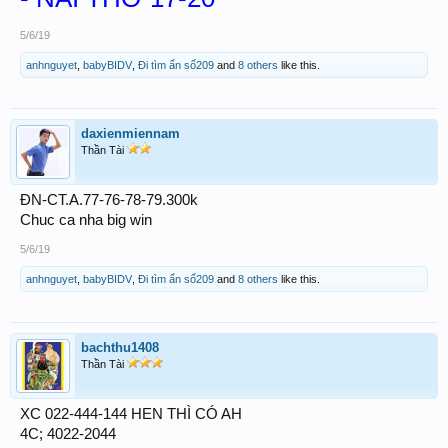
5/6/19
anhnguyet
,
babyBIDV
,
Đi tìm ẩn số209
and
8 others
like this.
daxienmiennam
Thần Tài
ĐN-CT.A.77-76-78-79.300k
Chuc ca nha big win
5/6/19
anhnguyet
,
babyBIDV
,
Đi tìm ẩn số209
and
8 others
like this.
bachthu1408
Thần Tài
XC 022-444-144 HEN THÌ CÓ AH
4C; 4022-2044