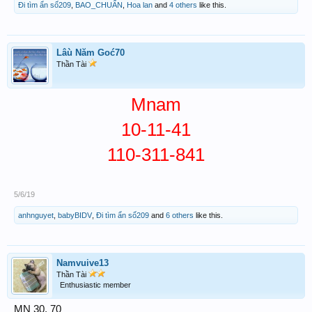
Đi tìm ẩn số209
,
BAO_CHUẨN
,
Hoa lan
and
4 others
like this.
Lâù Năm Goć70
Thần Tài
Mnam
10-11-41
110-311-841
5/6/19
anhnguyet
,
babyBIDV
,
Đi tìm ẩn số209
and
6 others
like this.
Namvuive13
Thần Tài
Enthusiastic member
MN 30, 70