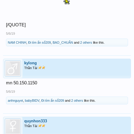
[/QUOTE]
5/6/19
NAM CHINH
,
Đi tìm ẩn số209
,
BAO_CHUẨN
and
2 others
like this.
kylong
Thần Tài
mn 50.150.1150
5/6/19
anhnguyet
,
babyBIDV
,
Đi tìm ẩn số209
and
2 others
like this.
quynhon333
Thần Tài