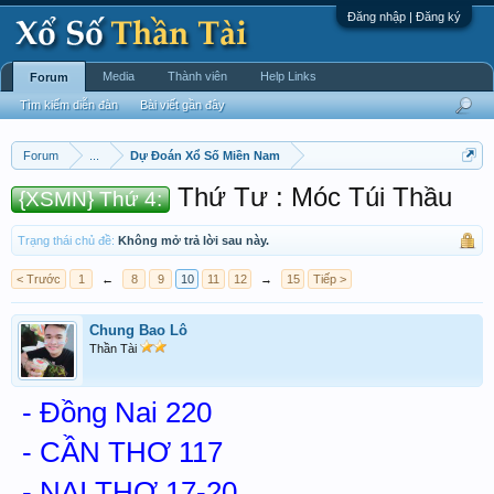
Đăng nhập | Đăng ký
Media
Thành viên
Help Links
Forum
Tìm kiếm diễn đàn
Bài viết gần đây
Forum
...
Dự Đoán Xổ Số Miền Nam
Thứ Tư : Móc Túi Thầu
{XSMN} Thứ 4:
Trạng thái chủ đề:
Không mở trả lời sau này.
< Trước
1
←
8
9
10
11
12
→
15
Tiếp >
Chung Bao Lô
Thần Tài
- Đồng Nai 220
- CẦN THƠ 117
- NAI THƠ 17-20