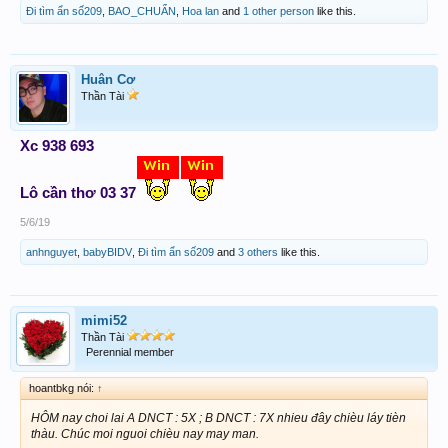
Đi tìm ẩn số209
,
BAO_CHUẨN
,
Hoa lan
and
1 other person
like this.
Banh bóng --- Dự ĐOán ---
TÀI
---
Huân Cơ
Thần Tài
Vietnam
3-1
Thailand
Xc 938 693
Lô cần thơ 03 37
5/6/19
anhnguyet
,
babyBIDV
,
Đi tìm ẩn số209
and
3 others
like this.
mimi52
Thần Tài
Perennial member
hoantbkg nói:
↑
HÔM nay choi lai A DNCT : 5X ; B DNCT : 7X nhieu đây chièu láy tièn
thàu. Chúc moi nguoi chièu nay may man.