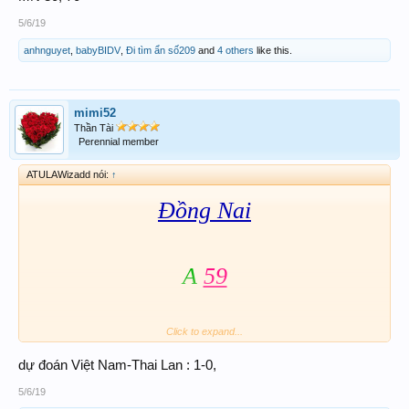
5/6/19
anhnguyet
,
babyBIDV
,
Đi tìm ẩn số209
and
4 others
like this.
mimi52
Thần Tài
Perennial member
ATULAWizadd nói:
↑
Đồng Nai
A
59
Click to expand...
B
78
-
478
Xc
dự đoán Việt Nam-Thai Lan : 1-0,
5/6/19
...