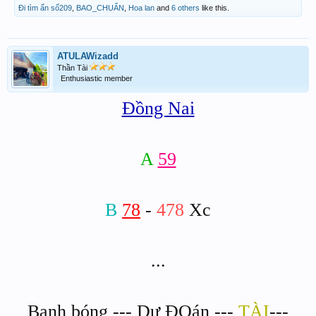
Đi tìm ẩn số209
,
BAO_CHUẨN
,
Hoa lan
and
6 others
like this.
ATULAWizadd
Thần Tài
Enthusiastic member
Đồng Nai
A
59
B
78
-
478
Xc
...
Banh bóng --- Dự ĐOán ---
TÀI
---