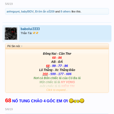
5/6/19
anhnguyet
,
babyBIDV
,
Đi tìm ẩn số209
and
8 others
like this.
babolui3333
Thần Tài
Pé Sin nói:
↑
Đồng Nai - Cần Thơ
68 - 86
AB - ĐÁ
68
- 99 - 77 - 86
Lô Thẵng - Xc Thẵng Đão
368
- 599 - 177 - 686
Nơi cả Bốn chiếc lá của Cỏ Ba lá
Một chiếc lá là
HY VỌNG
một chiếc lá là
NIỀM TIN
Click to expand...
Một chiếc lá dành cho
TÌNH YÊU
một chiếc lá dành cho
MAY MẮN
View attachment 166799
68
NỔ TUNG CHẢO 4 GÓC EM ƠI
5/6/19