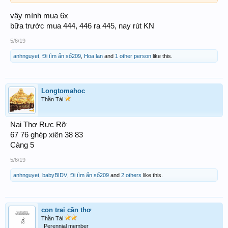
vậy mình mua 6x
bữa trước mua 444, 446 ra 445, nay rút KN
5/6/19
anhnguyet
,
Đi tìm ẩn số209
,
Hoa lan
and
1 other person
like this.
Longtomahoc
Thần Tài
Nai Thơ Rực Rỡ
67 76 ghép xiên 38 83
Càng 5
5/6/19
anhnguyet
,
babyBIDV
,
Đi tìm ẩn số209
and
2 others
like this.
con trai cần thơ
Thần Tài
Perennial member