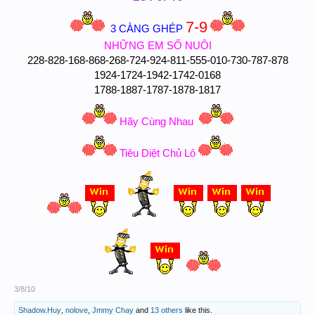
7-9
3 CÀNG GHÉP
NHỮNG EM SỐ NUÔI
228-828-168-868-268-724-924-811-555-010-730-787-878
1924-1724-1942-1742-0168
1788-1887-1787-1878-1817
Hãy Cùng Nhau
Tiêu Diệt Chủ Lô
3/8/10
Shadow.Huy
,
nolove
,
Jmmy Chay
and
13 others
like this.