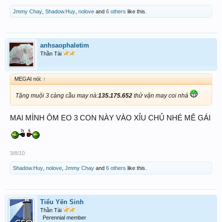
Jmmy Chay
,
Shadow.Huy
,
nolove
and
6 others
like this.
anhsaophaletim
Thần Tài
MEGAI nói:
↑
Tặng muội 3 càng cầu may nà:
135.175.652
thử vận may coi nhá
MAI MÌNH ÔM EO 3 CON NÀY VÀO XỈU CHỦ NHÉ MÊ GÁI
3/8/10
Shadow.Huy
,
nolove
,
Jmmy Chay
and
6 others
like this.
Tiểu Yến Sinh
Thần Tài
Perennial member