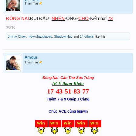
Thần Tài
ĐỒNG NAI
:ĐUI ĐÂU=
NHÊN
-ONG-
CHÓ
-
Kết nhất
73
3/8/10
Jmmy Chay
,
ntdv-chaugiabao
,
Shadow.Huy
and
14 others
like this.
Amour
Thần Tài
Đồng Nai -Cần Thơ-Sóc Trăng
ACE tham Khảo
17-43-51-83-77
Thêm 7 & 9 Ghép 3 Càng
Chúc ACE cùng bigwin