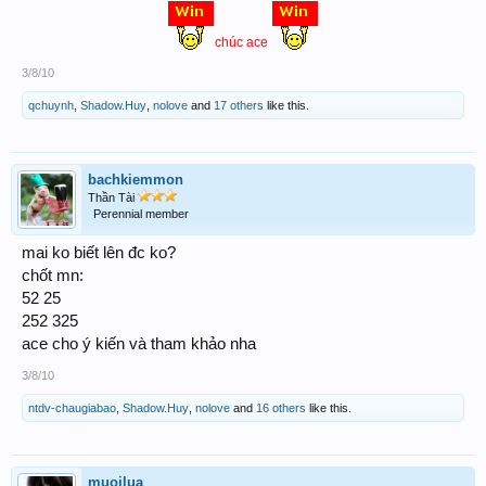
chúc ace
3/8/10
qchuynh
,
Shadow.Huy
,
nolove
and
17 others
like this.
bachkiemmon
Thần Tài
Perennial member
mai ko biết lên đc ko?
chốt mn:
52 25
252 325
ace cho ý kiến và tham khảo nha
3/8/10
ntdv-chaugiabao
,
Shadow.Huy
,
nolove
and
16 others
like this.
muoilua