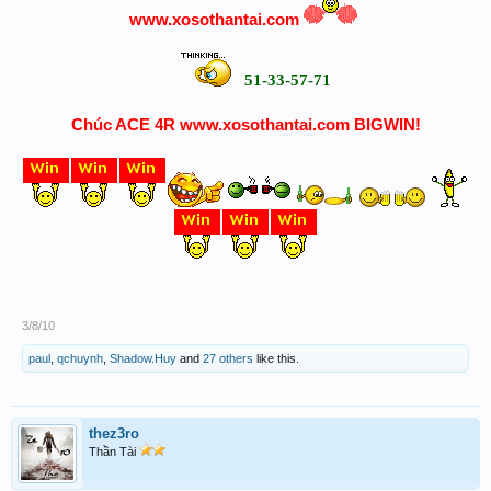
www.xosothantai.com
51-33-57-71
Chúc ACE 4R www.xosothantai.com BIGWIN!
3/8/10
paul
,
qchuynh
,
Shadow.Huy
and
27 others
like this.
thez3ro
Thần Tài