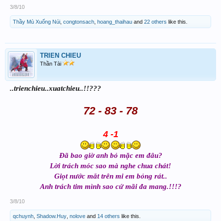
3/8/10
Thầy Mù Xuống Núi
,
congtonsach
,
hoang_thaihau
and
22 others
like this.
TRIEN CHIEU
Thần Tài
..trienchieu..xuatchieu..!!???
72 - 83 - 78
4 -1
Đã bao giờ anh bỏ mặc em đâu?
Lời trách móc sao mà nghe chua chát!
Giọt nước mắt trên mi em bỏng rát..
Anh trách tim mình sao cứ mãi đa mang.!!!?
3/8/10
qchuynh
,
Shadow.Huy
,
nolove
and
14 others
like this.