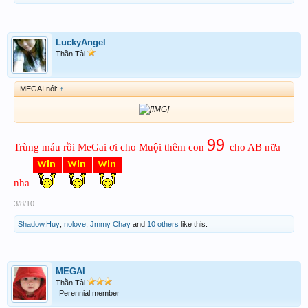
LuckyAngel
Thần Tài
MEGAI nói:
↑
99
Trùng máu rồi MeGai ơi cho Muội thêm con
cho AB nữa
nha
3/8/10
Shadow.Huy
,
nolove
,
Jmmy Chay
and
10 others
like this.
MEGAI
Thần Tài
Perennial member