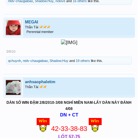
ntdv-chaugiabao
,
Shadow.Huy
,
nolove
and
16 others
like this.
MEGAI
Thần Tài
Perennial member
3/8/10
qchuynh
,
ntdv-chaugiabao
,
Shadow.Huy
and
19 others
like this.
anhsaophaletim
Thần Tài
DÀN SỐ WIN ĐẬM 2/8/2010-3/08 NGHỈ MIỀN NAM-LẤY DÀN NÀY ĐÁNH
4/08
DN + CT
42-33-38-83
LÓT 57-75