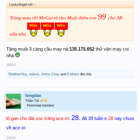
LuckyAngel nói:
↑
99
Trùng máu rồi MeGai ơi cho Muội thêm con
cho AB
nữa nha
Tặng muội 3 càng cầu may nà:
135.175.652
thử vận may coi
nhá
3/8/10
Shadow.Huy
,
nolove
,
Jmmy Chay
and
8 others
like this.
longdao
Thần Tài
Perennial member
28.
lô gan cho đài sóc trăng ace ơi:
đã 39 tuần e
28
này chưa
về ace ơi
3/8/10