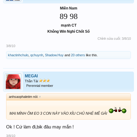
Miền Nam
89 98
mạnh CT
Không Win Nghỉ Chốt Số
Chỉnh sửa cuối:
3/8/10
3/8/10
khactinhchulo
,
qchuynh
,
Shadow.Huy
and
20 others
like this.
MEGAI
Thần Tài
Perennial member
anhsaophaletim nói:
↑
MAI MÌNH ÔM EO 3 CON NÀY VÀO XỈU CHỦ NHÉ MÊ GÁI
Ok ! Cứ làm đi,bik đâu may mắn !
3/8/10