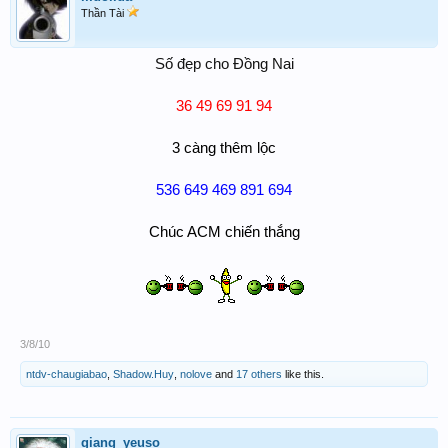
Thần Tài
Số đẹp cho Đồng Nai
36 49 69 91 94
3 càng thêm lộc
536 649 469 891 694
Chúc ACM chiến thắng
3/8/10
ntdv-chaugiabao
,
Shadow.Huy
,
nolove
and
17 others
like this.
giang_yeuso