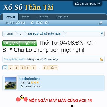
Đăng nhập | Đăng ký
Media
Thành viên
Help Links
Forum
Tìm kiếm diễn đàn
Bài viết gần đây
Forum
...
Dự Đoán Xổ Số Miền Nam
Thứ Tư:04/08:ĐN- CT-
{XSMN} Thứ 4:
ST* Chủ Lô chung tiền mệt nghỉ!
Trạng thái chủ đề:
Không mở trả lời sau này.
1
2
3
4
5
6
→
37
Tiếp >
trochoitroicho
Thần Tài
Perennial member
MỘT NGÀY MAY MẮN CÙNG ACE 4R