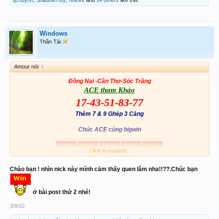
qchuynh
,
Shadow.Huy
,
nolove
and
14 others
like this.
Windows
Thần Tài
Amour nói:
↑
Đồng Nai -Cần Thơ-Sóc Trăng
ACE tham Khảo
17-43-51-83-77
Thêm 7 & 9 Ghép 3 Càng
Chúc ACE cùng bigwin
Click to expand...
Chào bạn ! nhìn nick này mình cảm thấy quen lắm nha!!??.Chúc bạn
ở bài post thứ 2 nhé!
3/8/10