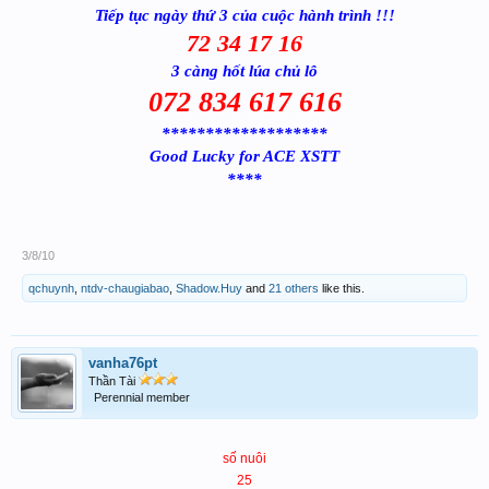
Tiếp tục ngày thứ 3 của cuộc hành trình !!!
72 34 17 16
3 càng hốt lúa chủ lô
072 834 617 616
*******************
Good Lucky for ACE XSTT
****
3/8/10
qchuynh
,
ntdv-chaugiabao
,
Shadow.Huy
and
21 others
like this.
vanha76pt
Thần Tài
Perennial member
số nuôi
25