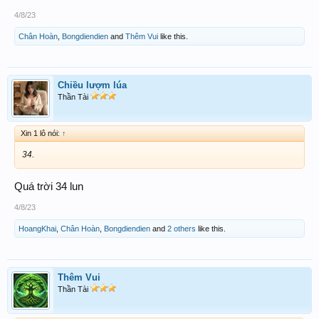
4/8/23
Chân Hoàn
,
Bongdiendien
and
Thêm Vui
like this.
Chiều lượm lúa
Thần Tài
Xin 1 lô nói:
↑
34.
Quá trời 34 lun
4/8/23
HoangKhai
,
Chân Hoàn
,
Bongdiendien
and
2 others
like this.
Thêm Vui
Thần Tài