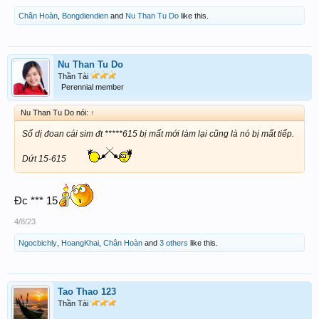
Chân Hoàn
,
Bongdiendien
and
Nu Than Tu Do
like this.
Nu Than Tu Do
Thần Tài
Perennial member
Nu Than Tu Do nói:
↑
Số dị đoan cái sim đt *****615 bị mất mới làm lại cũng là nó bị mất tiếp.
Dứt 15-615
Đc *** 15
4/8/23
Ngocbichly
,
HoangKhai
,
Chân Hoàn
and
3 others
like this.
Tao Thao 123
Thần Tài