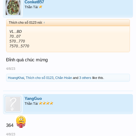
Conket857
Thần Tài
Thích cho số 0123 nói:
↑
VL...BD
70...07
570...770
7570...5770
Đỉnh quá chúc mừng
4/8/23
HoangKhai
,
Thích cho số 0123
,
Chân Hoàn
and
3 others
like this.
YangGuo
Thần Tài
364
4/8/23