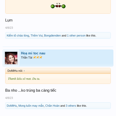
Lụm
4/8/23
Kiếm tô cháo lòng
,
Thêm Vui
,
Bongdiendien
and
1 other person
like this.
Hoạ mi toc nau
Thần Tài
DoMiHu nói:
↑
Thanh kiều sô mat. Du tu.
Ba nho ...ko trúng ba càng tiếc
4/8/23
DoMiHu
,
Mong luôn may mắn
,
Chân Hoàn
and
3 others
like this.