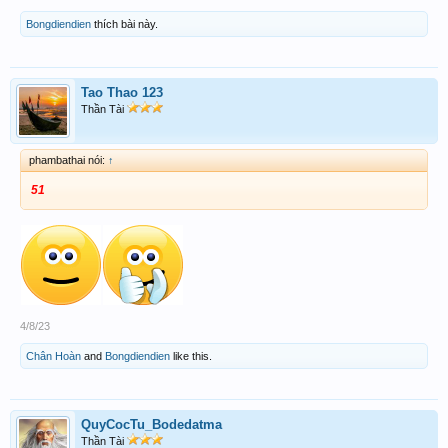
Bongdiendien
thích bài này.
Tao Thao 123
Thần Tài
phambathai nói:
↑
51
4/8/23
Chân Hoàn
and
Bongdiendien
like this.
QuyCocTu_Bodedatma
Thần Tài