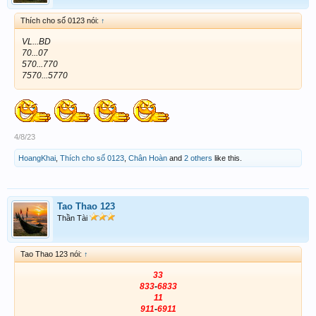
Thích cho số 0123 nói:
↑
VL...BD
70...07
570...770
7570...5770
4/8/23
HoangKhai
,
Thích cho số 0123
,
Chân Hoàn
and
2 others
like this.
Tao Thao 123
Thần Tài
Tao Thao 123 nói:
↑
33
833
-
6833
11
911
-
6911