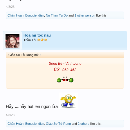
4/8/23
Chân Hoàn
,
Bongdiendien
,
Nu Than Tu Do
and
1 other person
like this.
Hoạ mi toc nau
Thần Tài
Giáo Sư Tờ Rung nói:
↑
Sông Bé - Vĩnh Long
62
- 062. 462
Hẫy ....hẫy hát lên ngọn lửa
4/8/23
Chân Hoàn
,
Bongdiendien
,
Giáo Sư Tờ Rung
and
2 others
like this.