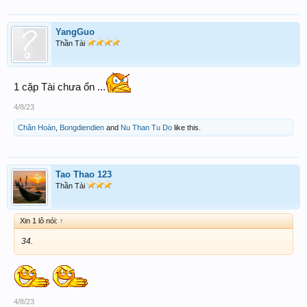
YangGuo
Thần Tài
1 cặp Tài chưa ổn ...
4/8/23
Chân Hoàn
,
Bongdiendien
and
Nu Than Tu Do
like this.
Tao Thao 123
Thần Tài
Xin 1 lô nói:
↑
34.
4/8/23