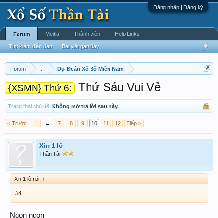
Đăng nhập | Đăng ký
Media
Thành viên
Help Links
Forum
Tìm kiếm diễn đàn
Bài viết gần đây
Forum
...
Dự Đoán Xổ Số Miền Nam
Thứ Sáu Vui Vẻ
{XSMN} Thứ 6:
Trạng thái chủ đề:
Không mở trả lời sau này.
< Trước
1
←
7
8
9
10
11
12
Tiếp >
Xin 1 lô
Thần Tài
Xin 1 lô nói:
↑
34.
Ngon ngon