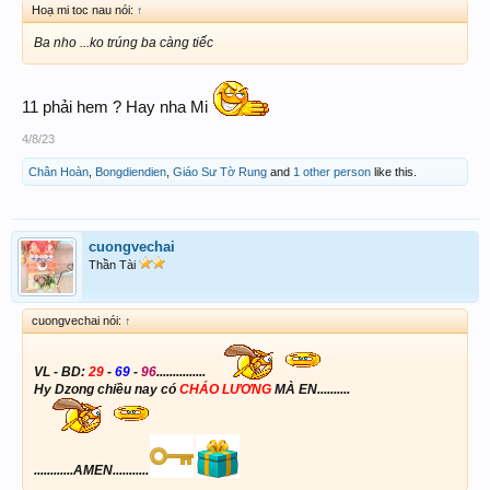
Hoạ mi toc nau nói:
↑
Ba nho ...ko trúng ba càng tiếc
11 phải hem ? Hay nha Mi
4/8/23
Chân Hoàn
,
Bongdiendien
,
Giáo Sư Tờ Rung
and
1 other person
like this.
cuongvechai
Thần Tài
cuongvechai nói:
↑
VL - BD:
29
-
69
-
96
...............
Hy Dzong chiều nay có
CHÁO LƯƠNG
MÀ EN..........
............AMEN...........