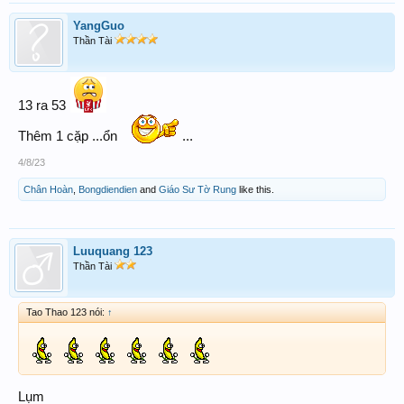
YangGuo
Thần Tài
13 ra 53
Thêm 1 cặp ...ổn
...
4/8/23
Chân Hoàn
,
Bongdiendien
and
Giáo Sư Tờ Rung
like this.
Luuquang 123
Thần Tài
Tao Thao 123 nói:
↑
Lụm