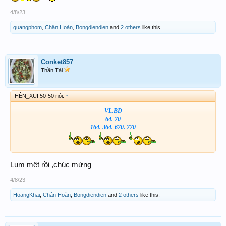
4/8/23
quangphom
,
Chân Hoàn
,
Bongdiendien
and
2 others
like this.
Conket857
Thần Tài
HÊN_XUI 50-50 nói:
↑
VL.BD
64. 70
164. 364. 670. 770
Lụm mệt rồi ,chúc mừng
4/8/23
HoangKhai
,
Chân Hoàn
,
Bongdiendien
and
2 others
like this.