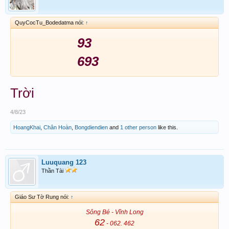
QuyCocTu_Bodedatma nói:
↑
93
693
Trời
4/8/23
HoangKhai
,
Chân Hoàn
,
Bongdiendien
and
1 other person
like this.
Luuquang 123
Thần Tài
Giáo Sư Tờ Rung nói:
↑
Sông Bé - Vĩnh Long
62
- 062. 462