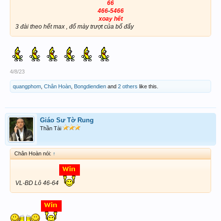
66
466
-
5466
xoay hết
3 đài theo hết max , đố mày trượt của bố đấy
4/8/23
quangphom
,
Chân Hoàn
,
Bongdiendien
and
2 others
like this.
Giáo Sư Tờ Rung
Thần Tài
Chân Hoàn nói:
↑
VL-BD Lô 46-64