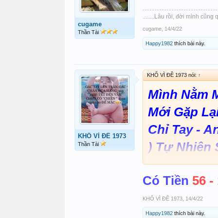
........Lâu rồi, đời mình cũng qua
cugame
cugame
,
14/4/22
Thần Tài
Happy1982
thích bài này.
KHỔ VÌ ĐỀ 1973 nói:
↑
Mình Nằm M
Mới Gặp Lạ
Chỉ Tay - 
KHỔ VÌ ĐỀ 1973
) Tự Nhiên 
Thần Tài
Tuổi Trên 80
Có Tiền
56 -
Ong - 16 - 5
KHỔ VÌ ĐỀ 1973
,
14/4/22
Happy1982
thích bài này.