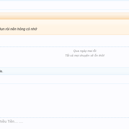
lun ròi nên hỏng có nhớ
Qua ngày mai rồi
Tất cả mọi chuyện sẽ ổn thôi!
is.
ều Tiền.... .....