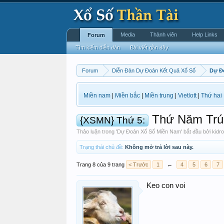
Media
Thành viên
Help Links
Forum
Tìm kiếm diễn đàn
Bài viết gần đây
Forum
Diễn Đàn Dự Đoán Kết Quả Xổ Số
Dự Đ
Miền nam
|
Miền bắc
|
Miền trung
|
Vietlott
|
Thứ hai
Thứ Năm Trú
{XSMN} Thứ 5:
Thảo luận trong '
Dự Đoán Xổ Số Miền Nam
' bắt đầu bởi
kidr
Trạng thái chủ đề:
Không mở trả lời sau này.
Trang 8 của 9 trang
< Trước
1
←
4
5
6
7
Keo con voi