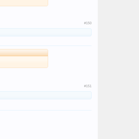
#150
#151