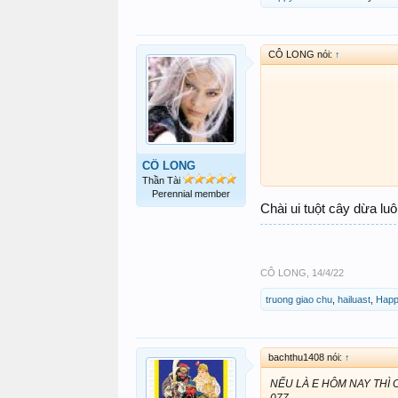
CÔ LONG nói:
↑
CÔ LONG
Thần Tài
Perennial member
Chài ui tuột cây dừa luô
CÔ LONG
,
14/4/22
truong giao chu
,
hailuast
,
Happ
bachthu1408 nói:
↑
NẾU LÀ E HÔM NAY THÌ 
077