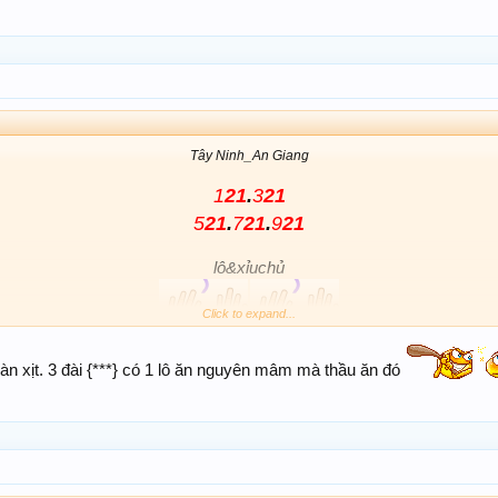
Tây Ninh_An Giang
1
21
.
3
21
5
21
.
7
21
.
9
21
lô&xỉuchủ
Click to expand...
àn xịt. 3 đài {***} có 1 lô ăn nguyên mâm mà thầu ăn đó