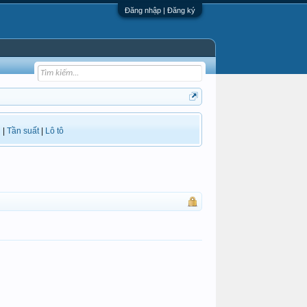
Đăng nhập | Đăng ký
i
|
Tần suất
|
Lô tô