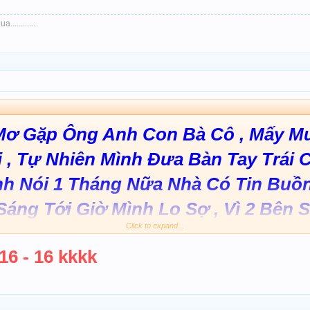
............
ơ Gặp Ông Anh Con Bà Cô , Mấy M
i , Tự Nhiên Mình Đưa Bàn Tay Trái 
Anh Nói 1 Tháng Nữa Nhà Có Tin Buồn
Sáng Tới Giờ Mình Lo Sợ , Vì 2 Bên
Click to expand...
 Hết Rồi - Chốt Lại -
Gặp Đàn Ông , 
 16 - 16 kkkk
6 - 96 - Ghép 2-3 -4 -7 - Mạnh Tây Ninh