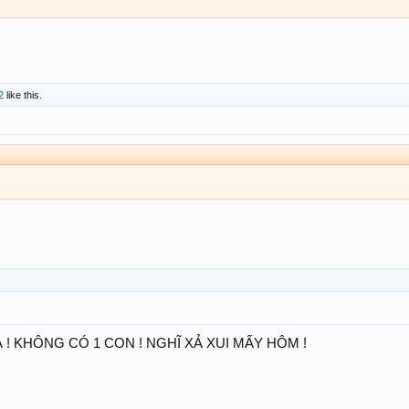
2
like this.
À ! KHÔNG CÓ 1 CON ! NGHĨ XẢ XUI MẤY HÔM !