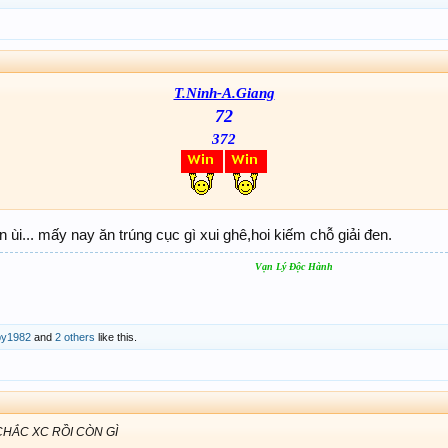
T.Ninh-A.Giang
72
372
n ùi... mấy nay ăn trúng cục gì xui ghê,hoi kiếm chỗ giải đen.
Vạn Lý Độc Hành
y1982
and
2 others
like this.
CHẮC XC RỒI CÒN GÌ