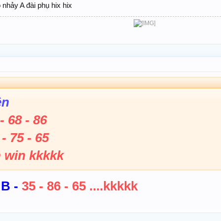
 nhảy A đài phụ hix hix
​
ền
- 68 - 86
 - 75 - 65
 win kkkkk
MB -
35 - 86 - 65 ....kkkkk