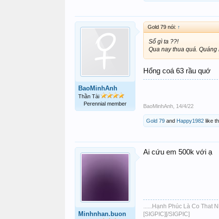
Gold 79 nói:
↑
Số gì ta ??!
Qua nay thua quá. Quáng 
Hổng coá 63 rầu quớ
BaoMinhAnh
Thần Tài
Perennial member
BaoMinhAnh
,
14/4/22
Gold 79
and
Happy1982
like th
Ai cứu em 500k với ạ
......Hạnh Phúc Là Co That Nhi
Minhnhan.buon
[SIGPIC][/SIGPIC]