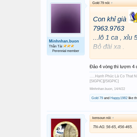
Gold 79 nói:
↑
Con khỉ già
7963.9763
...lô 1 ca , xỉu 
Minhnhan.buon
Bỏ đài xa .
Thần Tài
Perennial member
Vốn tám ba ca 
Đảo 4 vòng thì lượm 4 
thua cấm la nh
......Hạnh Phúc Là Co That Nhi
[SIGPIC][/SIGPIC]
Minhnhan.buon
,
14/4/22
Gold 79
and
Happy1982
like th
kensoun nói:
↑
TN-AG: 56-65, 456-465.