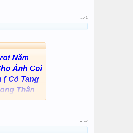
#141
ươi Năm
Cho Ảnh Coi
 ( Có Tang
 Song Thân
Đánh Con
 ..... kkkkk
#142