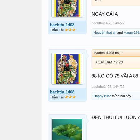
NGAY CÁI A
bachthu1408
,
14/4/22
bachthu1408
Thần Tài
Nguyễn thái an
and
Happy198
bachthu1408 nói:
↑
XIEN TAM 79.98
98 KO CÓ 79 VÃI A 89
bachthu1408
,
14/4/22
bachthu1408
Happy1982
thích bài này.
Thần Tài
ĐEN THÙI LÙI LUÔN 