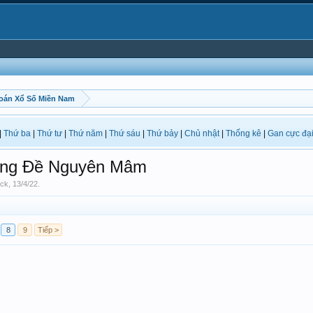
oán Xổ Số Miền Nam
|
Thứ ba
|
Thứ tư
|
Thứ năm
|
Thứ sáu
|
Thứ bảy
|
Chủ nhật
|
Thống kê
|
Gan cực đạ
ng Đề Nguyên Mâm
ock
,
13/4/22
.
8
9
Tiếp >