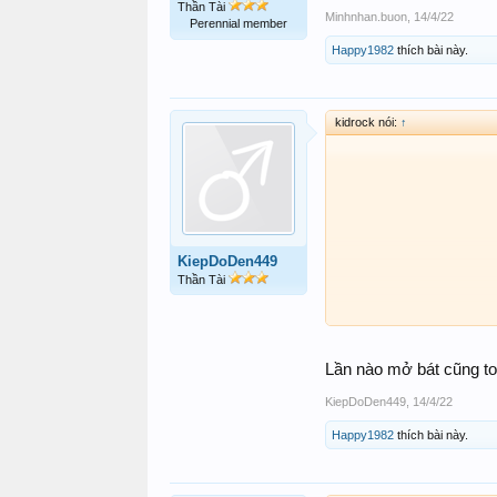
Thần Tài
Minhnhan.buon
,
14/4/22
Perennial member
Happy1982
thích bài này.
kidrock nói:
↑
KiepDoDen449
Thần Tài
Lần nào mở bát cũng to
KiepDoDen449
,
14/4/22
Happy1982
thích bài này.