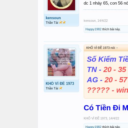
dc 1 nháy 65, con 56 nó
kensoun
kensoun
,
14/4/22
Thần Tài
Happy1982
thích bài này.
KHỔ VÌ ĐỀ 1973 nói:
↑
Số Kiếm Ti
TN -
20 - 35 
AG -
20 - 57
KHỔ VÌ ĐỀ 1973
????? - win
Thần Tài
Có Tiền Đi 
KHỔ VÌ ĐỀ 1973
,
14/4/22
Happy1982
thích bài này.