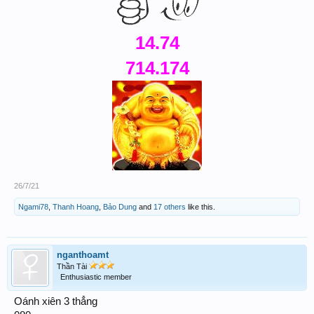
14.74
714.174
26/7/21
Ngami78
,
Thanh Hoang
,
Bảo Dung
and
17 others
like this.
nganthoamt
Thần Tài
Enthusiastic member
Oánh xiên 3 thẳng