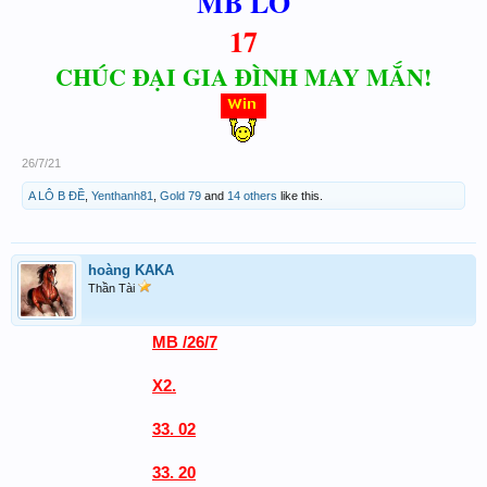
MB LÔ
17
CHÚC ĐẠI GIA ĐÌNH MAY MẮN!
26/7/21
A LÔ B ĐỀ
,
Yenthanh81
,
Gold 79
and
14 others
like this.
hoàng KAKA
Thần Tài
MB /26/7
X2.
33. 02
33. 20