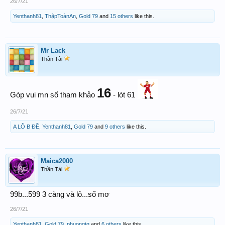
26/7/21
Yenthanh81
,
ThậpToànAn
,
Gold 79
and
15 others
like this.
Mr Lack
Thần Tài
16
Góp vui mn số tham khảo
- lót 61
26/7/21
A LÔ B ĐỀ
,
Yenthanh81
,
Gold 79
and
9 others
like this.
Maica2000
Thần Tài
99b...599 3 càng và lô...số mơ
26/7/21
Yenthanh81
,
Gold 79
,
phuongtg
and
6 others
like this.