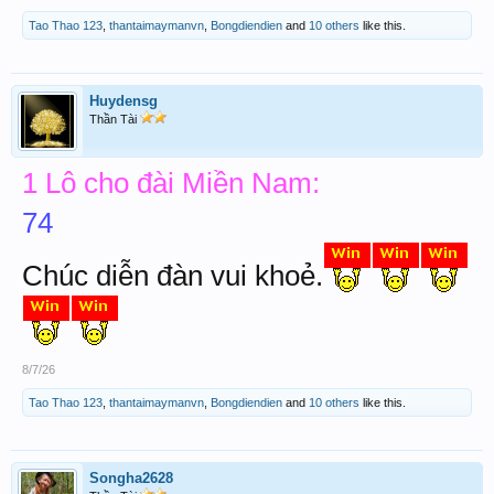
Tao Thao 123
,
thantaimaymanvn
,
Bongdiendien
and
10 others
like this.
Huydensg
Thần Tài
1 Lô cho đài Miền Nam:
74
Chúc diễn đàn vui khoẻ.
8/7/26
Tao Thao 123
,
thantaimaymanvn
,
Bongdiendien
and
10 others
like this.
Songha2628