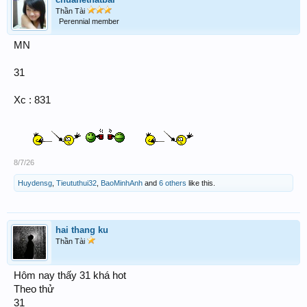
Thần Tài
Perennial member
MN
31
Xc : 831
8/7/26
Huydensg
,
Tieututhui32
,
BaoMinhAnh
and
6 others
like this.
hai thang ku
Thần Tài
Hôm nay thấy 31 khá hot
Theo thử
31