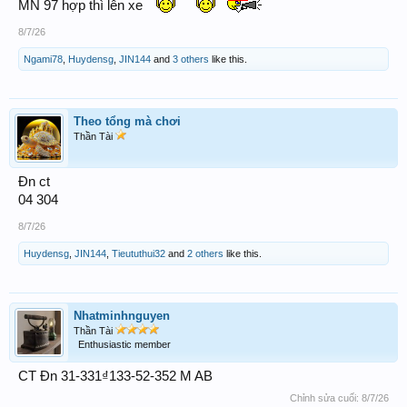
MN 97 hợp thì lên xe
8/7/26
Ngami78
,
Huydensg
,
JIN144
and
3 others
like this.
Theo tổng mà chơi
Thần Tài
Đn ct
04 304
8/7/26
Huydensg
,
JIN144
,
Tieututhui32
and
2 others
like this.
Nhatminhnguyen
Thần Tài
Enthusiastic member
CT Đn 31-331₫133-52-352 M AB
Chỉnh sửa cuối:
8/7/26