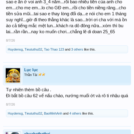
sao e ăn ở voi anh 3_4 năm...rồi bao nhiêu tiền của anh cho
em...cho mẹ em...lo cho GĐ em...rồi cho tiền niềng răng...cho
tiền sửa mũi...tai sao e thay lòng đổi dạ...e nói cho em 1 tháng
suy nghĩ...giờ đi theo thằng khác là sao...trời ơi cha với má ồn
ào cả tiếng mắc mệt lun...khách ra dô đông nữa...xóm thì bu
lai...rần rần...nay ko muốn chơi...chẳng lẽ di doan 25_65
8/7/26
Huydensg
,
Tieututhui32
,
Tao Thao 123
and
3 others
like this.
Lục lục
Thần Tài
Tự nhiên thèm bồ câu .
Đi bắt bồ câu 62 vế nấu cháo, nướng muối ớt và rô ti nhậu quá
8/7/26
Huydensg
,
Tieututhui32
,
BaoMinhAnh
and
4 others
like this.
chuahethatbai