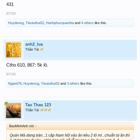
431
8/7/26
Huydensg
,
Tieututhui32
,
Hanhphucquanhta
and
4 others
like this.
anh2_lua
Thần Tài
Ctho 610, 867: 5k lô.
8/7/26
Ngami78
,
Huydensg
,
Tieututhui32
and
3 others
like this.
Tao Thao 123
Thần Tài
BaoMinhAnh nói:
↑
Quán Má đang bán...1 cặp Nam Nữ vào ăn kêu 2 tô mì...chuẩn bị ăn thì