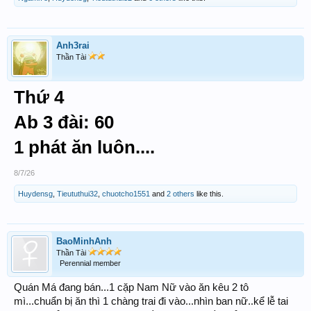
Anh3rai
Thần Tài
Thứ 4
Ab 3 đài: 60
1 phát ăn luôn....
8/7/26
Huydensg
,
Tieututhui32
,
chuotcho1551
and
2 others
like this.
BaoMinhAnh
Thần Tài
Perennial member
Quán Má đang bán...1 cặp Nam Nữ vào ăn kêu 2 tô
mì...chuẩn bị ăn thì 1 chàng trai đi vào...nhìn ban nữ..kể lễ tai