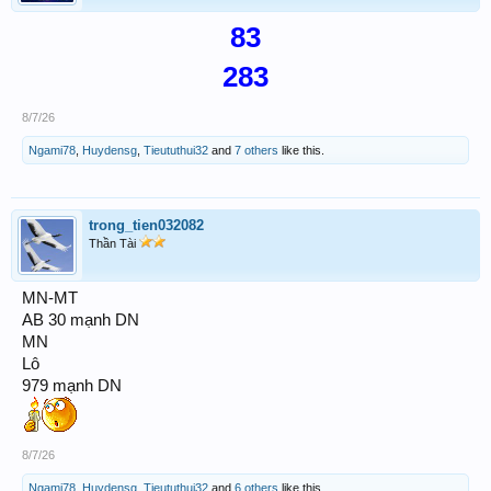
83
283
8/7/26
Ngami78
,
Huydensg
,
Tieututhui32
and
7 others
like this.
trong_tien032082
Thần Tài
MN-MT
AB 30 mạnh DN
MN
Lô
979 mạnh DN
8/7/26
Ngami78
,
Huydensg
,
Tieututhui32
and
6 others
like this.