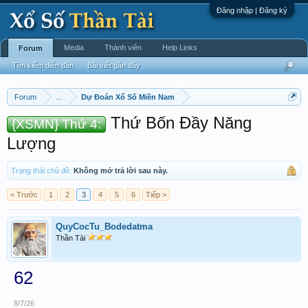
Đăng nhập | Đăng ký
Media
Thành viên
Help Links
Forum
Tìm kiếm diễn đàn
Bài viết gần đây
Forum
...
Dự Đoán Xổ Số Miền Nam
Thứ Bốn Đầy Năng
{XSMN} Thứ 4:
Lượng
Trạng thái chủ đề:
Không mở trả lời sau này.
< Trước
1
2
3
4
5
6
Tiếp >
QuyCocTu_Bodedatma
Thần Tài
62
8/7/26