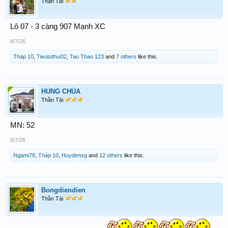
Thần Tài
Lô 07 - 3 càng 907 Mạnh XC
8/7/26
Tháp 10
,
Tieututhui32
,
Tao Thao 123
and
7 others
like this.
HÙNG CHÙA
Thần Tài
MN: 52
8/7/26
Ngami78
,
Tháp 10
,
Huydensg
and
12 others
like this.
Bongdiendien
Thần Tài