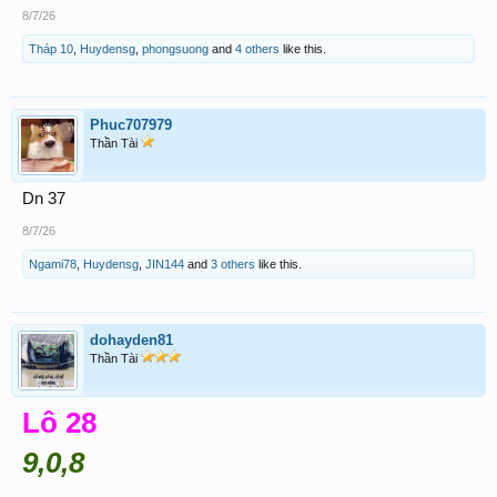
8/7/26
Tháp 10
,
Huydensg
,
phongsuong
and
4 others
like this.
Phuc707979
Thần Tài
Dn 37
8/7/26
Ngami78
,
Huydensg
,
JIN144
and
3 others
like this.
dohayden81
Thần Tài
Lô 28
9,0,8