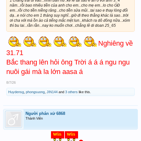
1 chàng trai đi vào...nhìn ban nữ..kể lễ tai sao e ăn ở voi anh 3_4
năm...rồi bao nhiêu tiền của anh cho em...cho mẹ em...lo cho GĐ
em...rồi cho tiền niềng răng...cho tiền sửa mũi...tai sao e thay lòng đổi
dạ...e nói cho em 1 tháng suy nghĩ...giờ đi theo thằng khác là sao...trời
ơi cha với má ồn ào cả tiếng mắc mệt lun...khách ra dô đông nữa...xóm
thì bu lai...rần rần...nay ko muốn chơi...chẳng lẽ di doan 25_65
Nghiêng về
31.71
Bắc thang lên hỏi ông Trời á á á ngu ngu
nuôi gái mà la lớn aasa á
8/7/26
Huydensg
,
phongsuong
,
JIN144
and
3 others
like this.
Người phán xử 6868
Thành Viên