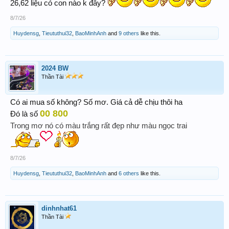
26,62 liệu có con nào k đây?
8/7/26
Huydensg
,
Tieututhui32
,
BaoMinhAnh
and
9 others
like this.
2024 BW
Thần Tài
Có ai mua số không? Số mơ. Giá cả dễ chịu thôi ha
00 800
Đó là số
Trong mơ nó có màu trắng rất đẹp như màu ngọc trai
8/7/26
Huydensg
,
Tieututhui32
,
BaoMinhAnh
and
6 others
like this.
dinhnhat61
Thần Tài