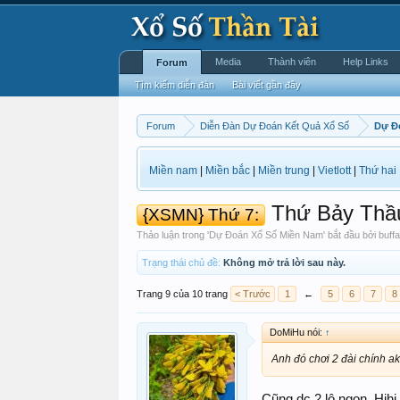
Media
Thành viên
Help Links
Forum
Tìm kiếm diễn đàn
Bài viết gần đây
Forum
Diễn Đàn Dự Đoán Kết Quả Xổ Số
Dự Đ
Miền nam
|
Miền bắc
|
Miền trung
|
Vietlott
|
Thứ hai
Thứ Bảy Thầ
{XSMN} Thứ 7:
Thảo luận trong '
Dự Đoán Xổ Số Miền Nam
' bắt đầu bởi
buff
Trạng thái chủ đề:
Không mở trả lời sau này.
Trang 9 của 10 trang
< Trước
1
←
5
6
7
8
DoMiHu nói:
↑
Anh đó chơi 2 đài chính ak
Cũng dc 2 lô ngon. Hihi