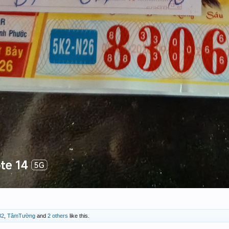
82
,
TâmTường
and
2 others
like this.