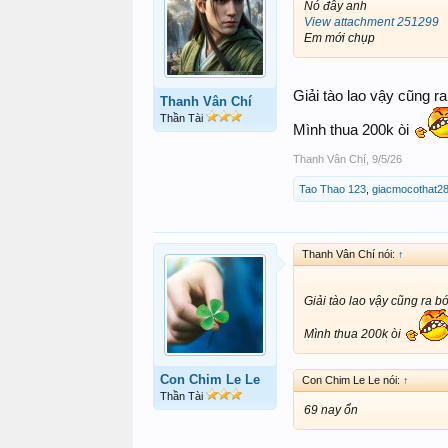
Nó đây anh
View attachment 251299
Em mới chụp
Giải tào lao vậy cũng r
Thanh Vân Chí
Thần Tài
Mình thua 200k òi
Thanh Vân Chí
,
9/5/26
Tao Thao 123
,
giacmocothat2
Thanh Vân Chí nói:
↑
Giải tào lao vậy cũng ra b
Mình thua 200k òi
Con Chim Le Le
Con Chim Le Le nói:
↑
Thần Tài
69 nay ổn