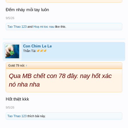
Đếm nháy mỏi tay luôn
9/5/26
Tao Thao 123
and
Hoạ mi toc nau
like this.
Con Chim Le Le
Thần Tài
Gold 79 nói:
↑
Qua MB chết con 78 đây. nay hốt xác
nó nha nha
Hốt thiệt kkk
9/5/26
Tao Thao 123
thích bài này.