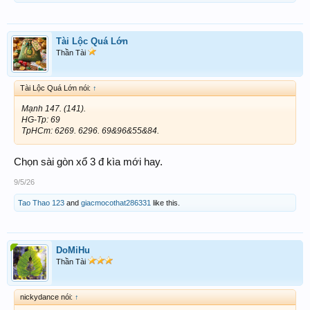
Tài Lộc Quá Lớn
Thần Tài
Tài Lộc Quá Lớn nói:
↑
Mạnh 147. (141).
HG-Tp: 69
TpHCm: 6269. 6296. 69&96&55&84.
Chọn sài gòn xổ 3 đ kìa mới hay.
9/5/26
Tao Thao 123
and
giacmocothat286331
like this.
DoMiHu
Thần Tài
nickydance nói:
↑