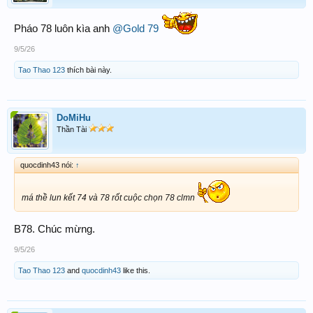
Pháo 78 luôn kìa anh
@Gold 79
9/5/26
Tao Thao 123
thích bài này.
DoMiHu
Thần Tài
quocdinh43 nói:
↑
má thề lun kết 74 và 78 rốt cuộc chọn 78 clmn
B78. Chúc mừng.
9/5/26
Tao Thao 123
and
quocdinh43
like this.