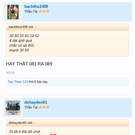
bachthu1408
Thần Tài
bachthu1408 nói:
↑
30 80 10 81 18 62
4 đài ghê quá
chắc có ab thôi
mạnh 30 95
HAY THẬT 081 RA 089
9/5/26
Tao Thao 123
thích bài này.
dohayden81
Thần Tài
dohayden81 nói:
↑
Gì tới 4 đài dữ chời