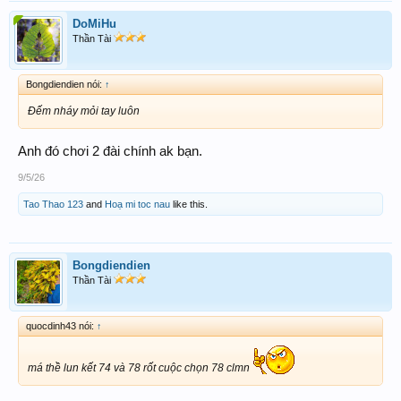
DoMiHu
Thần Tài
Bongdiendien nói:
↑
Đếm nháy mỏi tay luôn
Anh đó chơi 2 đài chính ak bạn.
9/5/26
Tao Thao 123
and
Hoạ mi toc nau
like this.
Bongdiendien
Thần Tài
quocdinh43 nói:
↑
má thề lun kết 74 và 78 rốt cuộc chọn 78 clmn