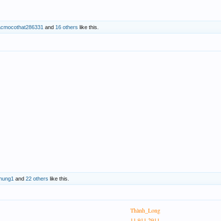
acmocothat286331
and
16 others
like this.
hung1
and
22 others
like this.
Thành_Long
11 911 2911