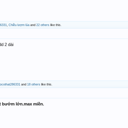
86331
,
Chiều lượm lúa
and
22 others
like this.
dd 2 dài
ocothat286331
and
18 others
like this.
t bướm lớn.max miền.