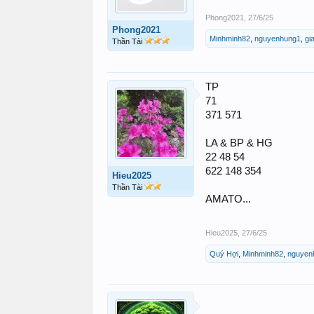
Phong2021
,
27/6/25
Phong2021
Minhminh82
,
nguyenhung1
,
gi
Thần Tài
TP
71
371 571
LA & BP & HG
22 48 54
622 148 354
Hieu2025
Thần Tài
AMATO...
Hieu2025
,
27/6/25
Quý Hợi
,
Minhminh82
,
nguyen