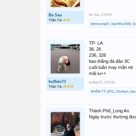
Ba Sau
Ba Sau
,
27/6/25
Thần Tài
biencuong07
,
bachthu1408
,
Qu
TP- LA
36, 26
236, 326
bao thẳng đá đảo 3C
cuối tuần may mắn nè
mãi iu++
buffalo73
buffalo73
,
27/6/25
Thần Tài
NHÂM TÝ 1972
,
ChuSam
,
bac
Thành Phố_Long An
Ngày trước thường được