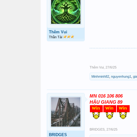
Thêm Vui
Thần Tài
Thêm Vui
,
27/6/25
Minhminh82
,
nguyenhung1
,
gi
MN 016 106 806
HẬU GIANG 89
BRIDGES
,
27/6/25
BRIDGES