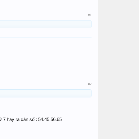
#1
#2
 7 hay ra dàn số : 54.45.56.65