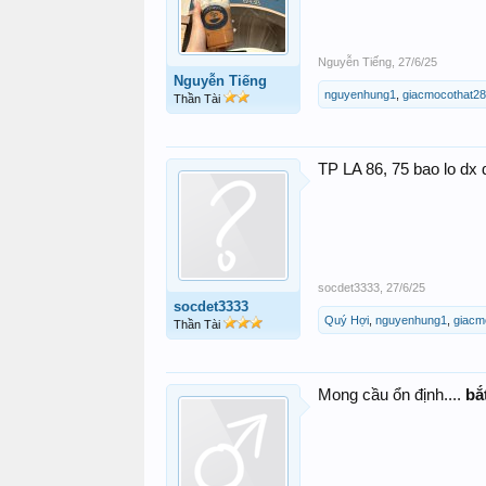
Nguyễn Tiếng
,
27/6/25
Nguyễn Tiếng
nguyenhung1
,
giacmocothat2
Thần Tài
TP LA 86, 75 bao lo dx 
socdet3333
,
27/6/25
socdet3333
Quý Hợi
,
nguyenhung1
,
giacm
Thần Tài
Mong cầu ổn định....
bắ