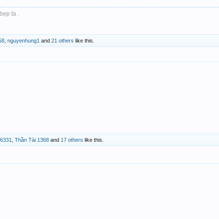
bẹp ta .
58
,
nguyenhung1
and
21 others
like this.
86331
,
Thần Tài 1368
and
17 others
like this.