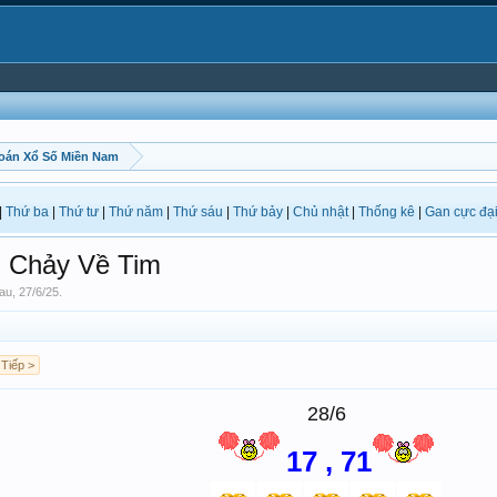
oán Xổ Số Miền Nam
|
Thứ ba
|
Thứ tư
|
Thứ năm
|
Thứ sáu
|
Thứ bảy
|
Chủ nhật
|
Thống kê
|
Gan cực đạ
 Chảy Về Tim
au
,
27/6/25
.
Tiếp >
28/6
17 , 71