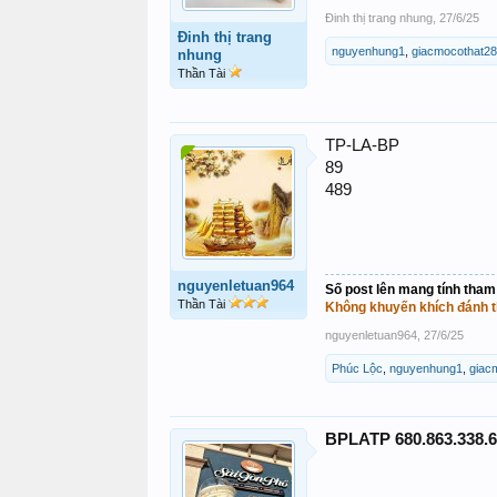
Đinh thị trang nhung
,
27/6/25
Đinh thị trang
nguyenhung1
,
giacmocothat2
nhung
Thần Tài
TP-LA-BP
89
489
nguyenletuan964
Số post lên mang tính tham
Thần Tài
Không khuyến khích đánh t
nguyenletuan964
,
27/6/25
Phúc Lộc
,
nguyenhung1
,
giac
BPLATP 680.863.338.6