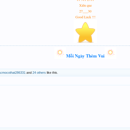
Xiên que
27___30
Good Luck !!!
Mỗi Ngày Thêm Vui
acmocothat286331
and
24 others
like this.