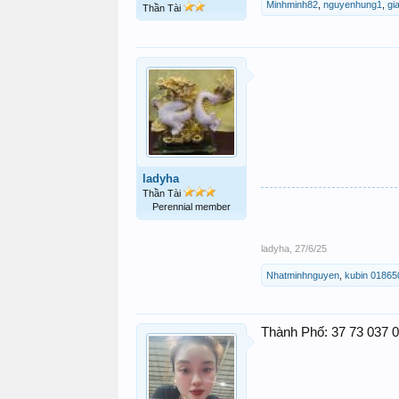
Minhminh82
,
nguyenhung1
,
gi
Thần Tài
ladyha
Thần Tài
Perennial member
ladyha
,
27/6/25
Nhatminhnguyen
,
kubin 01865
Thành Phố: 37 73 037 