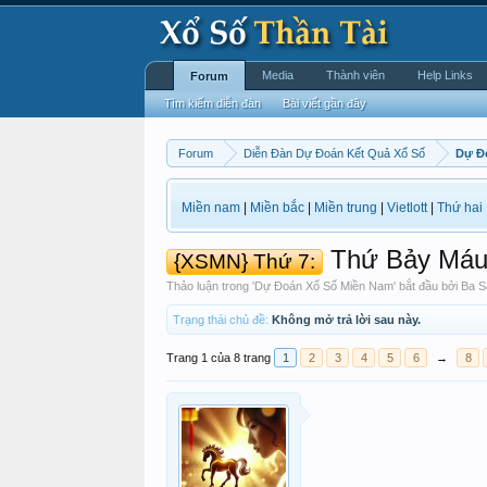
Media
Thành viên
Help Links
Forum
Tìm kiếm diễn đàn
Bài viết gần đây
Forum
Diễn Đàn Dự Đoán Kết Quả Xổ Số
Dự Đ
Miền nam
|
Miền bắc
|
Miền trung
|
Vietlott
|
Thứ hai
Thứ Bảy Máu
{XSMN} Thứ 7:
Thảo luận trong '
Dự Đoán Xổ Số Miền Nam
' bắt đầu bởi
Ba S
Trạng thái chủ đề:
Không mở trả lời sau này.
Trang 1 của 8 trang
1
2
3
4
5
6
→
8