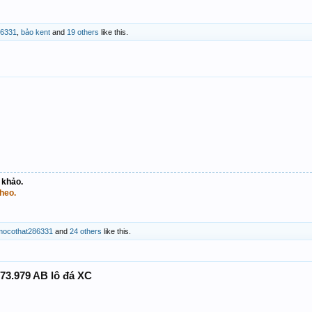
86331
,
bảo kent
and
19 others
like this.
 khảo.
heo.
mocothat286331
and
24 others
like this.
73.979 AB lô đá XC