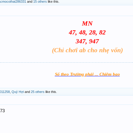
acmocothat286331
and
15 others
like this.
MN
47, 48, 28, 82
347, 947
(Chỉ chơi ab cho nhẹ vốn)
Số theo Trường phái ... Chiêm bao
011258
,
Quý Hợi
and
25 others
like this.
073