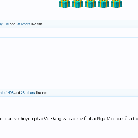
ý Hợi
and
28 others
like this.
hthu1408
and
28 others
like this.
 các sư huynh phái Võ Đang và các sư tỉ phái Nga Mi chia sẻ là thứ