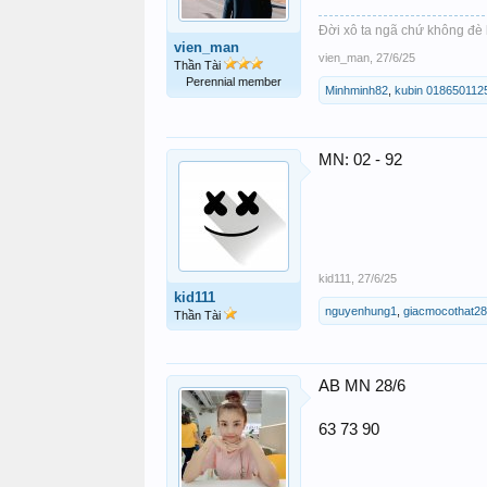
Đời xô ta ngã chứ không đè 
vien_man
vien_man
,
27/6/25
Thần Tài
Perennial member
Minhminh82
,
kubin 018650112
MN: 02 - 92
kid111
,
27/6/25
kid111
nguyenhung1
,
giacmocothat2
Thần Tài
AB MN 28/6
63 73 90