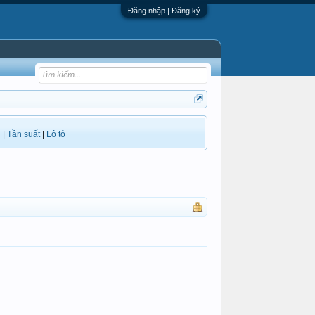
Đăng nhập | Đăng ký
i
|
Tần suất
|
Lô tô