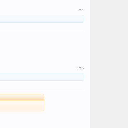
#226
#227