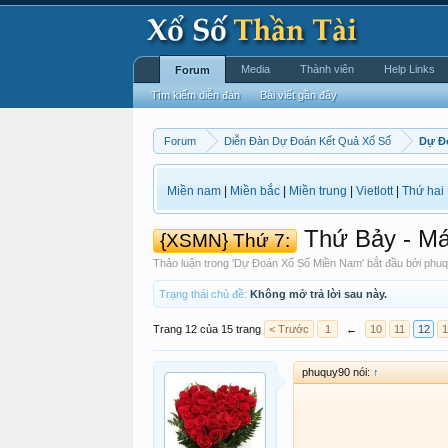
Media
Thành viên
Help Links
Forum
Tìm kiếm diễn đàn
Bài viết gần đây
Forum
Diễn Đàn Dự Đoán Kết Quả Xổ Số
Dự Đ
Miền nam
|
Miền bắc
|
Miền trung
|
Vietlott
|
Thứ hai
Thứ Bảy - Má
{XSMN} Thứ 7:
Thảo luận trong '
Dự Đoán Xổ Số Miền Nam
' bắt đầu bởi
phuq
Trạng thái chủ đề:
Không mở trả lời sau này.
Trang 12 của 15 trang
< Trước
1
←
10
11
12
1
phuquy90 nói:
↑