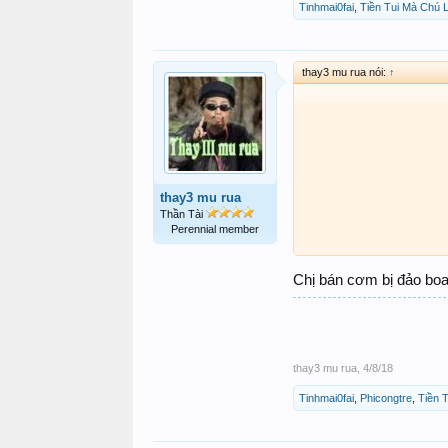
Tinhmai0fai
,
Tiền Tui Mà Chú 
thay3 mu rua nói:
↑
thay3 mu rua
Thần Tài
Perennial member
Chị bán cơm bị đảo boa 
thay3 mu rua
,
4/8/18
Tinhmai0fai
,
Phicongtre
,
Tiền 