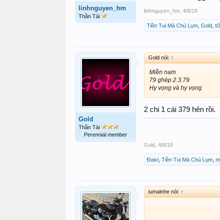
linhnguyen_hm
linhnguyen_hm
,
4/8/18
Thần Tài
Tiền Tui Mà Chú Lụm
,
Gold
,
t
Gold nói:
↑
Miền nam
79 ghép 2.3.79
Hy vọng và hy vọng
2 chi 1 cái 379 hên rồi.
Gold
Thần Tài
Perennial member
Gold
,
4/8/18
Đaivi
,
Tiền Tui Mà Chú Lụm
,
m
iumainhe nói:
↑