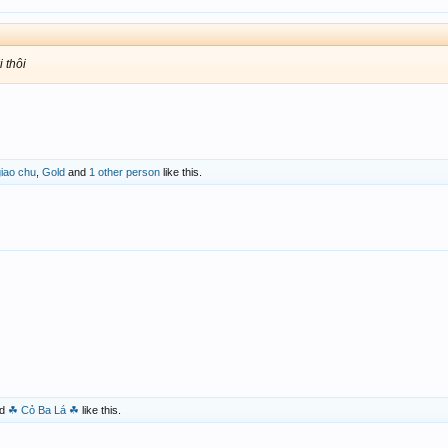
 thôi
giao chu
,
Gold
and
1 other person
like this.
d
☘ Cỏ Ba Lá ☘
like this.