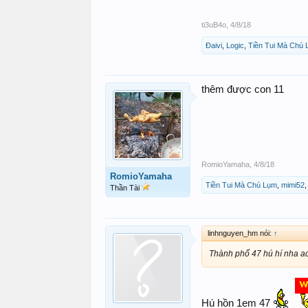
ti3uB4o
,
4/8/18
Đaivi
,
Logic
,
Tiền Tui Mà Chú
thêm được con 11
RomioYamaha
,
4/8/18
RomioYamaha
Tiền Tui Mà Chú Lụm
,
mimi52
Thần Tài
linhnguyen_hm nói:
↑
Thành phố 47 hú hí nha a
Hú hồn 1em 47