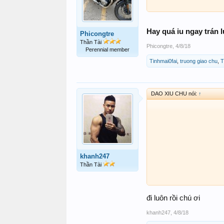
Hay quá iu ngay trán
Phicongtre
Thần Tài
Phicongtre
,
4/8/18
Perennial member
Tinhmai0fai
,
truong giao chu
,
T
DAO XIU CHU nói:
↑
khanh247
Thần Tài
đi luôn rồi chú ơi
khanh247
,
4/8/18