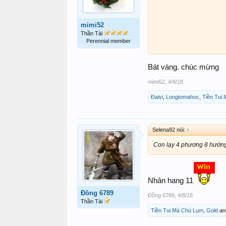
mimi52
Thần Tài
Perennial member
Bát vàng. chúc mừng
mimi52
,
4/8/18
Đaivi
,
Longtomahoc
,
Tiền Tui
Selena92 nói:
↑
Con lạy 4 phương 8 hướng c
Nhân hang 11
Đồng 6789
Đồng 6789
,
4/8/18
Thần Tài
Tiền Tui Mà Chú Lụm
,
Gold
an