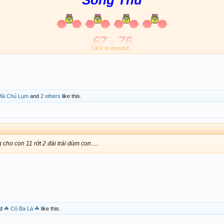
Song Thủ
67 - 76
Click to expand...
 Mà Chú Lụm
and
2 others
like this.
ho con 11 rớt 2 đài trái dùm con.....
d
☘ Cỏ Ba Lá ☘
like this.