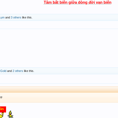
Tâm bất biến giữa dòng đời vạn biến
 Lụm
and
3 others
like this.
,
Gold
and
2 others
like this.
ce