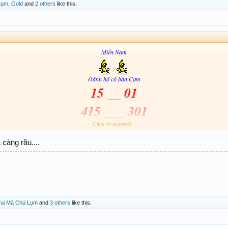
SÚT ..26 . 28 . 76..
Lụm
,
Gold
and
2 others
like this.
Miền Nam
Oánh hộ cô bán Cơm
15 __ 01
415 ___ 301
Nhiu hoy
Click to expand...
càng rầu....
Tui Mà Chú Lụm
and
3 others
like this.