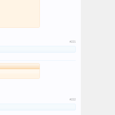
#221
#222