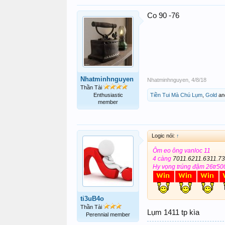
Co 90 -76
Nhatminhnguyen
Nhatminhnguyen
,
4/8/18
Thần Tài
Enthusiastic
Tiền Tui Mà Chú Lụm
,
Gold
an
member
Logic nói:
↑
Ôm eo ông vanloc 11
4 càng
7011.6211.6311.73
Hy vọng trúng đậm 26tr50
ti3uB4o
Thần Tài
Lụm 1411 tp kìa
Perennial member