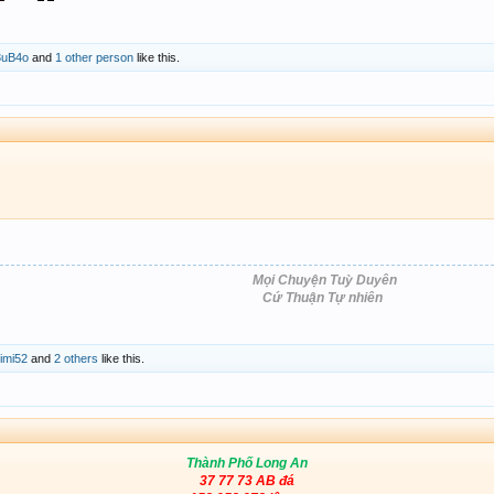
i3uB4o
and
1 other person
like this.
Mọi Chuyện Tuỳ Duyên
Cứ Thuận Tự nhiên
imi52
and
2 others
like this.
Thành Phố Long An
37 77 73 AB đá