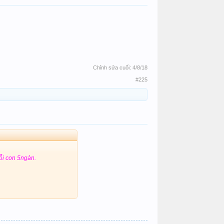
Chỉnh sửa cuối:
4/8/18
#225
i con 5ngàn.