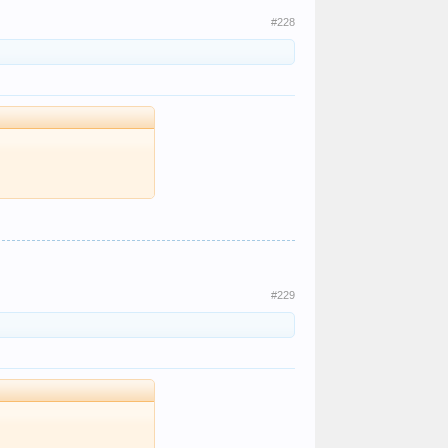
#228
#229