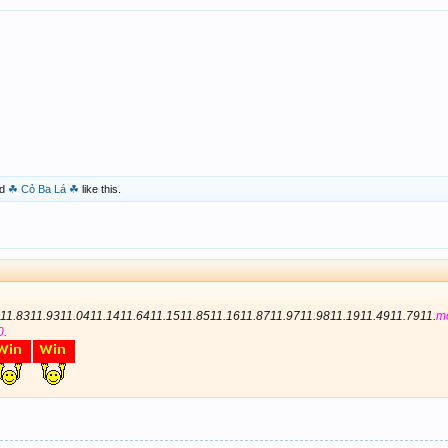
d
☘ Cỏ Ba Lá ☘
like this.
11.8311.9311.0411.1411.6411.1511.8511.1611.8711.9711.9811.1911.4911.7911.
mỗ
0.