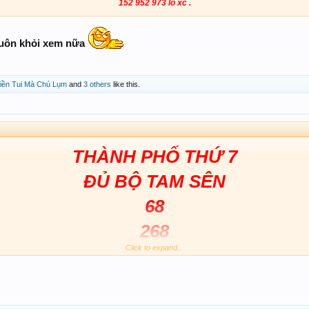
152 952 973 lô xc .
 luôn khỏi xem nữa
iền Tui Mà Chú Lụm
and
3 others
like this.
THÀNH PHỐ THỨ 7
ĐỦ BỘ TAM SÊN
68
268
Click to expand...
8268