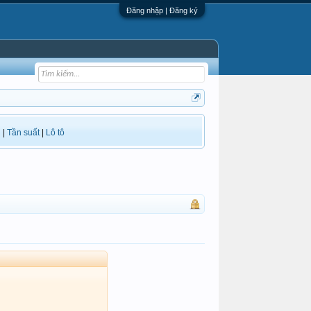
Đăng nhập | Đăng ký
i
|
Tần suất
|
Lô tô