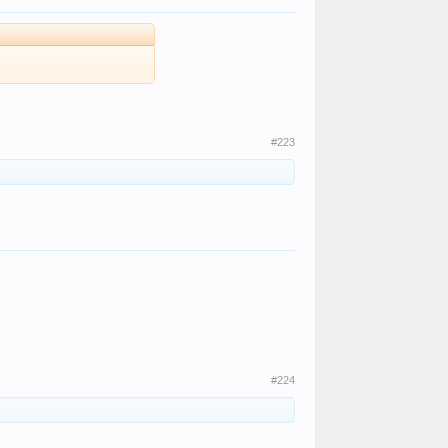
#223
#224