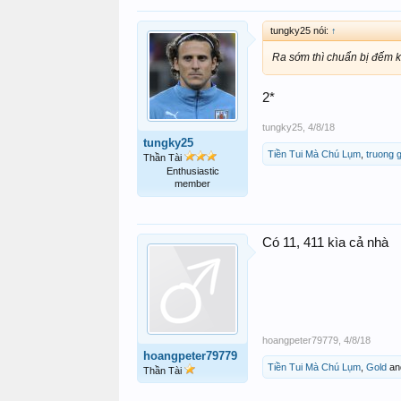
tungky25 nói:
↑
Ra sớm thì chuẩn bị đếm ki
2*
tungky25
,
4/8/18
tungky25
Tiền Tui Mà Chú Lụm
,
truong 
Thần Tài
Enthusiastic
member
Có 11, 411 kìa cả nhà
hoangpeter79779
,
4/8/18
hoangpeter79779
Tiền Tui Mà Chú Lụm
,
Gold
an
Thần Tài