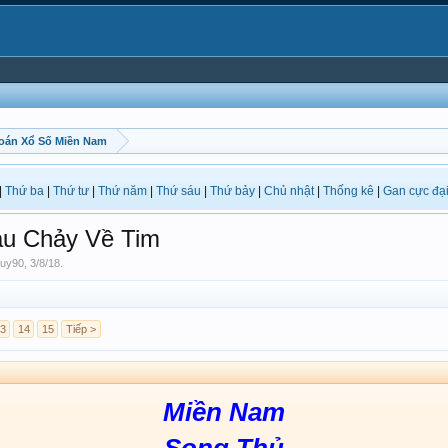
oán Xổ Số Miền Nam
|
Thứ ba
|
Thứ tư
|
Thứ năm
|
Thứ sáu
|
Thứ bảy
|
Chủ nhật
|
Thống kê
|
Gan cực đạ
u Chảy Về Tim
uy90
,
3/8/18
.
3
14
15
Tiếp >
Miền Nam