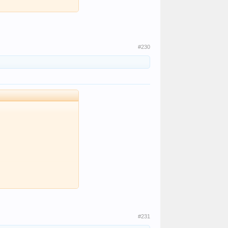
#230
#231