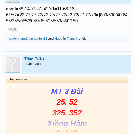
abmt=59-14-71-81-43/x1=11-66-16-
61/x2=22.77/27.72/22.27/77.72/22.72/27.77/x3=]800/600/400/4
55/255/055/905/705/505/550/350/150
10/5/25
nguyenhung1
,
dohayden81
and
Nguyễn Tiếng
like this.
Trâm Triều
Thành Viên
Help you nói:
↑
MT 3 Đài
25. 52
325. 352
Xiềng Hầm
Click to expand...