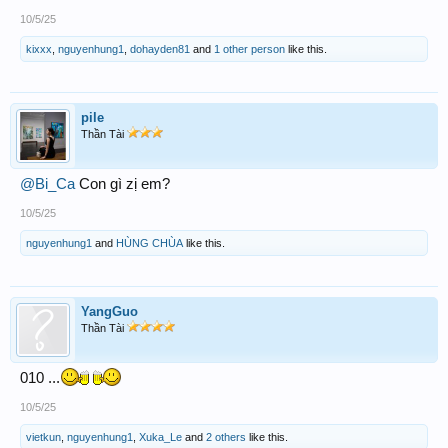
10/5/25
kixxx
,
nguyenhung1
,
dohayden81
and
1 other person
like this.
pile
Thần Tài
@Bi_Ca
Con gì zị em?
10/5/25
nguyenhung1
and
HÙNG CHÙA
like this.
YangGuo
Thần Tài
010 ...
10/5/25
vietkun
,
nguyenhung1
,
Xuka_Le
and
2 others
like this.