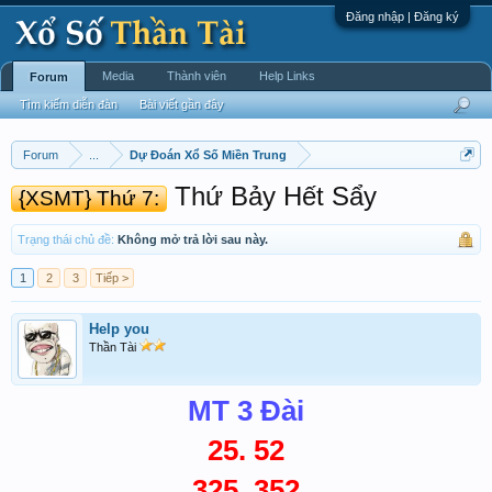
Đăng nhập | Đăng ký
Media
Thành viên
Help Links
Forum
Tìm kiếm diễn đàn
Bài viết gần đây
Forum
...
Dự Đoán Xổ Số Miền Trung
Thứ Bảy Hết Sẩy
{XSMT} Thứ 7:
Trạng thái chủ đề:
Không mở trả lời sau này.
1
2
3
Tiếp >
Help you
Thần Tài
MT 3 Đài
25. 52
325. 352