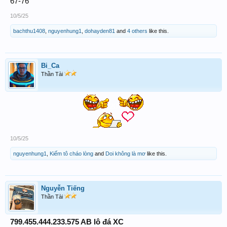
67-76
10/5/25
bachthu1408
,
nguyenhung1
,
dohayden81
and
4 others
like this.
Bi_Ca
Thần Tài
20
10/5/25
nguyenhung1
,
Kiếm tô cháo lòng
and
Doi không là mơ
like this.
Nguyễn Tiếng
Thần Tài
799.455.444.233.575 AB lô đá XC