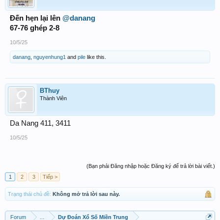
Đến hẹn lại lên
@danang
67-76 ghép 2-8
10/5/25
danang
,
nguyenhung1
and
pile
like this.
BThuy
Thành Viên
Da Nang 411, 3411
10/5/25
(Bạn phải Đăng nhập hoặc Đăng ký để trả lời bài viết.)
1
2
3
Tiếp >
Trạng thái chủ đề:
Không mở trả lời sau này.
Forum
...
Dự Đoán Xổ Số Miền Trung