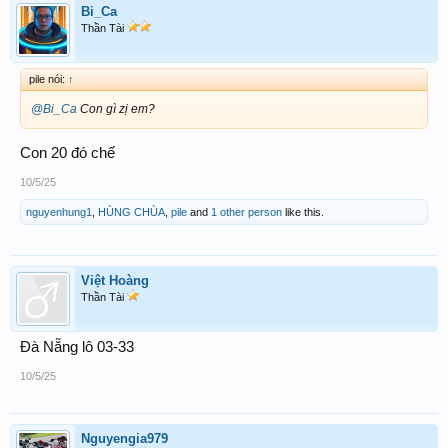
Bi_Ca
Thần Tài
pile nói:
↑
@Bi_Ca
Con gì zị em?
Con 20 đó chế
10/5/25
nguyenhung1
,
HÙNG CHÙA
,
pile
and
1 other person
like this.
Việt Hoàng
Thần Tài
Đà Nẵng lô 03-33
10/5/25
Nguyengia979