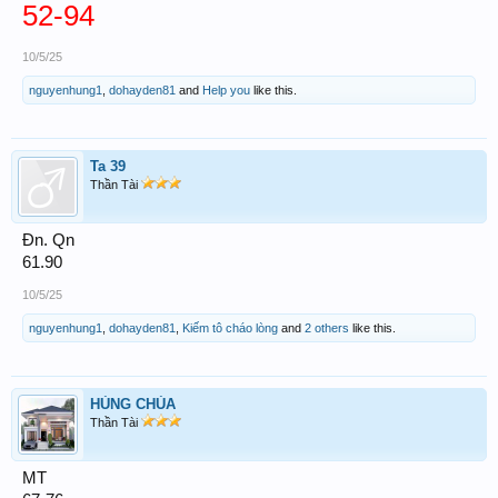
52-94
10/5/25
nguyenhung1
,
dohayden81
and
Help you
like this.
Ta 39
Thần Tài
Đn. Qn
61.90
10/5/25
nguyenhung1
,
dohayden81
,
Kiếm tô cháo lòng
and
2 others
like this.
HÙNG CHÙA
Thần Tài
MT