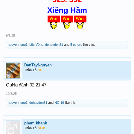
Xiềng Hầm
9/5/25
nguyenhung1
,
Lộc Vừng
,
dohayden81
and
5 others
like this.
DanTayNguyen
Thần Tài
QuNg đánh 02,21,47
10/5/25
nguyenhung1
,
dohayden81
and
HQ 19
like this.
pham khanh
Thần Tài