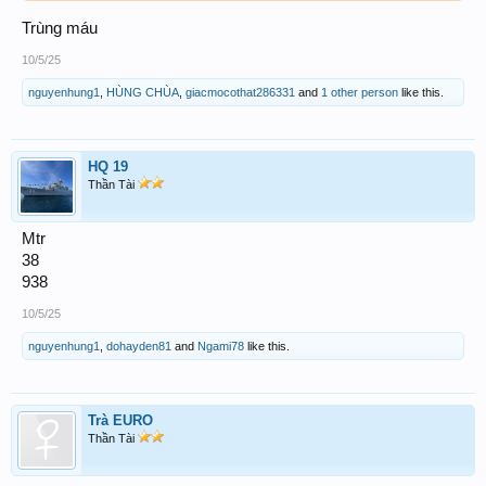
Trùng máu
10/5/25
nguyenhung1
,
HÙNG CHÙA
,
giacmocothat286331
and
1 other person
like this.
HQ 19
Thần Tài
Mtr
38
938
10/5/25
nguyenhung1
,
dohayden81
and
Ngami78
like this.
Trà EURO
Thần Tài