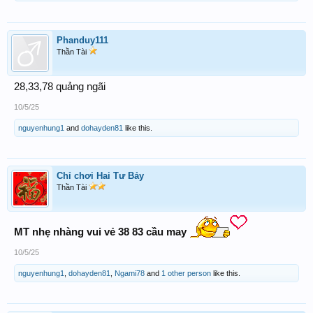
Phanduy111
Thần Tài
28,33,78 quảng ngãi
10/5/25
nguyenhung1
and
dohayden81
like this.
Chỉ chơi Hai Tư Bảy
Thần Tài
MT nhẹ nhàng vui vẻ 38 83 cầu may
10/5/25
nguyenhung1
,
dohayden81
,
Ngami78
and
1 other person
like this.