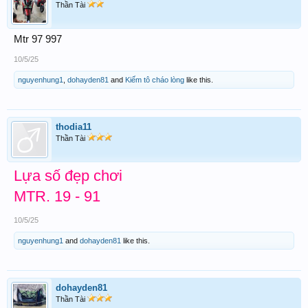
Thần Tài
Mtr 97 997
10/5/25
nguyenhung1
,
dohayden81
and
Kiếm tô cháo lòng
like this.
thodia11
Thần Tài
Lựa số đẹp chơi
MTR. 19 - 91
10/5/25
nguyenhung1
and
dohayden81
like this.
dohayden81
Thần Tài