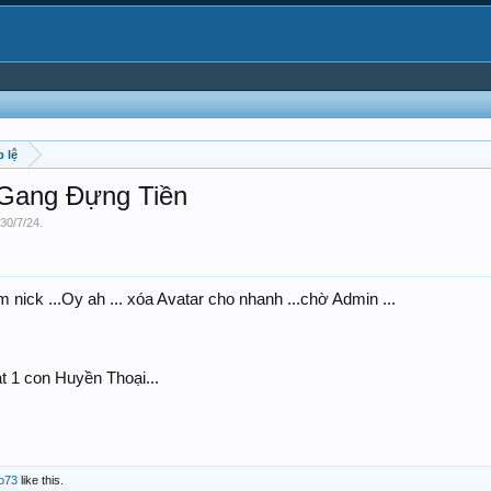
 lệ
Gang Đựng Tiền
30/7/24
.
nick ...Oy ah ... xóa Avatar cho nhanh ...chờ Admin ...
át 1 con Huyền Thoại...
lo73
like this.