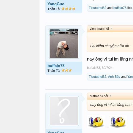
YangGuo
Tieututhui32
and
buffalo73
like 
Thần Tài
vien_man nói:
↑
Lại kiếm chuyện nữa ah ...
nay ông vì tui im lặng 
buffalo73
buffalo73
,
30/7/24
Thần Tài
Tieututhui32
,
Anh Bảy
and
Ya
buffalo73 nói:
↑
nay ông vì tui im lặng nhe
...