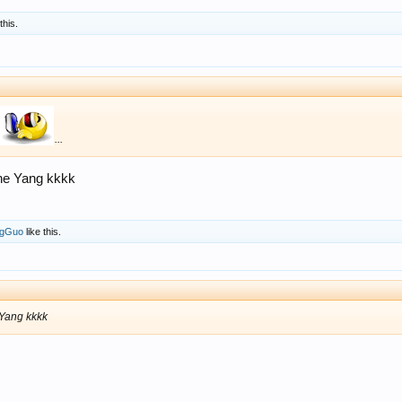
this.
...
nhe Yang kkkk
ngGuo
like this.
 Yang kkkk