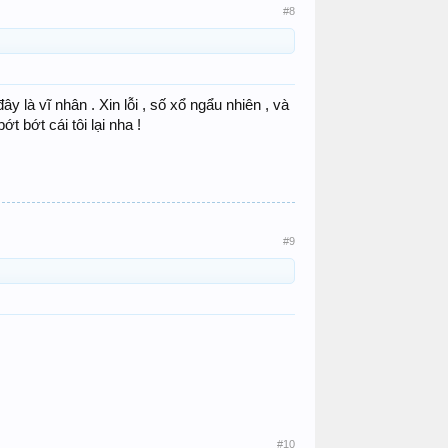
#8
y là vĩ nhân . Xin lỗi , số xổ ngẩu nhiên , và
t bớt cái tôi lại nha ! ​
#9
#10