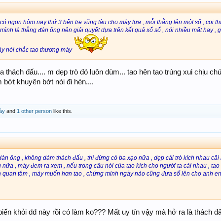
 có ngon hôm nay thứ 3 bến tre vũng tàu cho mày lựa , mỗi thằng lên một số , coi t
mình là thằng đàn ông nên giải quyết dựa trên kết quả xổ số , nói nhiều mất hay , 
mày nói chắc tao thương mày
 ra thách đấu.... m dẹp trò đó luôn dùm... tao hên tao trúng xui chịu ch
m bớt khuyên bớt nói đi hén....
ảy
and
1 other person
like this.
àn ông , không dám thách đấu , thì đừng có ba xạo nữa , dẹp cái trò kích nhau cãi 
nữa , mày đem ra xem , nếu trong câu nói của tao kích cho người ta cải nhau , tao hứ
ẳn quan tâm , mày muốn hơn tao , chứng minh ngày nào cũng đưa số lên cho anh e
biến khỏi dđ này rồi có làm ko??? Mất uy tín vậy mà hở ra là thách đấ