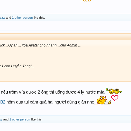
zzzz
and
1 other person
like this.
k ...Oy ah ... xóa Avatar cho nhanh ...chờ Admin ...
t 1 con Huyền Thoại...
ồi nếu trộm vía được 2 ông thì uống được 4 ly nước mía
i32
hôm qua tui xàm quá hai người đừng giận nhe
ảy
and
1 other person
like this.