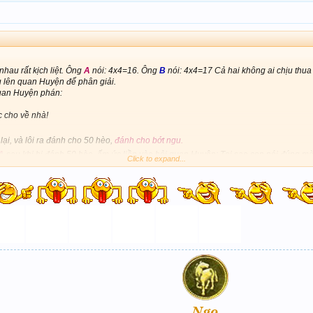
nhau rất kịch liệt. Ông
A
nói: 4x4=16. Ông
B
nói: 4x4=17 Cả hai không ai chịu thua a
u lên quan Huyện để phân giải.
an Huyện phán:
 cho về nhà!
 lại, và lôi ra đánh cho 50 hèo,
đánh cho bớt ngu.
A
sau khi bị đánh 50 hèo, ấm ức liền vào hỏi quan Huyện: Tại sao con nói đúng 
Click to expand...
a mày rất nặng, mày biết 4x4=16 là đúng, vậy mà còn đi cãi với một thằng ngu.
ốn thời gian với nó, cố chấp như mày bị đánh là phải rồi.
ề là để xã hội dạy cho nó,
mày có nói đến thế nào đi chăng nữa nó vẫn không kh