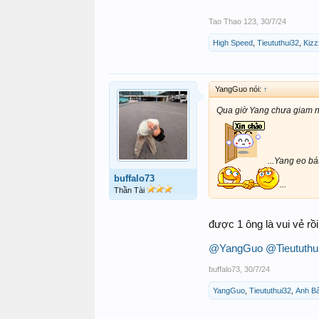
Tao Thao 123
,
30/7/24
High Speed
,
Tieututhui32
,
Kiz
YangGuo nói:
↑
Qua giờ Yang chưa giam nic
...Yang eo bá
buffalo73
...
Thần Tài
được 1 ông là vui vẻ r
@YangGuo
@Tieututhu
buffalo73
,
30/7/24
YangGuo
,
Tieututhui32
,
Anh B