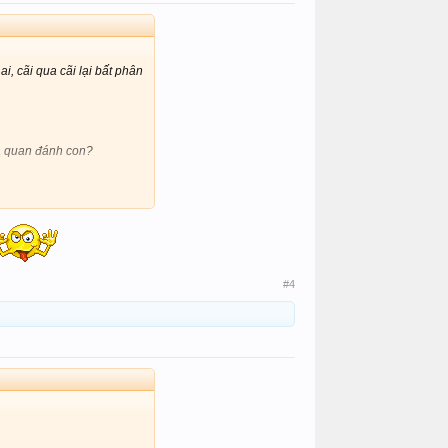
i, cãi qua cãi lại bất phân
mà quan đánh con?
ôn ra được đâu.
#4