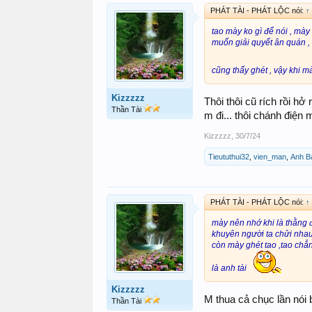
PHÁT TÀI - PHÁT LỘC nói:
↑
tao mày ko gì để nói , mày
muốn giải quyết ân quán , 
cũng thấy ghét , vậy khi 
Kizzzzz
Thôi thôi cũ rích rồi hở
Thần Tài
m đi... thôi chánh điện 
Kizzzzz
,
30/7/24
Tieututhui32
,
vien_man
,
Anh B
PHÁT TÀI - PHÁT LỘC nói:
↑
mày nên nhớ khi là thằng đ
khuyên người ta chửi nhau 
còn mày ghét tao ,tao ch
là anh tài
Kizzzzz
M thua cả chục lần nói 
Thần Tài