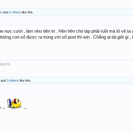
an
and
2 others
like this.
nực cười , làm như tiên tri . Hên hên chó táp phải ruồi mà tỏ vẻ ta đâ
những con số được ra trùng với số post thì win . Chẳng ai tài giỏi gì , bớ
bẹp ta .
and
3 others
like this.
...
...