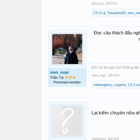
Kizzzzz
,
30/7/24
Cỏ 3 Lá
,
Tieututhui32
,
vien_m
Đọc câu thách đấu nghe 
Đời xô ta ngã chứ không đè 
vien_man
vien_man
,
30/7/24
Thần Tài
Perennial member
mekongkisu
,
cugame
,
Cỏ 3 Lá
Lại kiếm chuyện nữa ah 
YangGuo
,
30/7/24