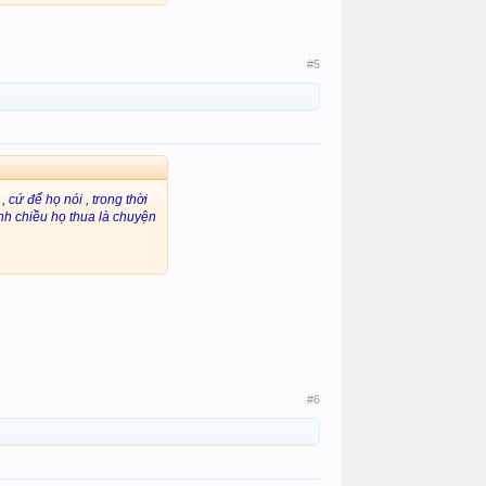
#5
cứ để họ nói , trong thời
mình chiều họ thua là chuyện
#6