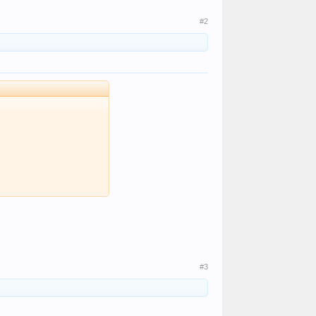
#2
#3