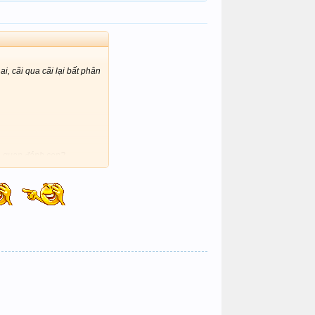
i, cãi qua cãi lại bất phân
mà quan đánh con?
ôn ra được đâu.