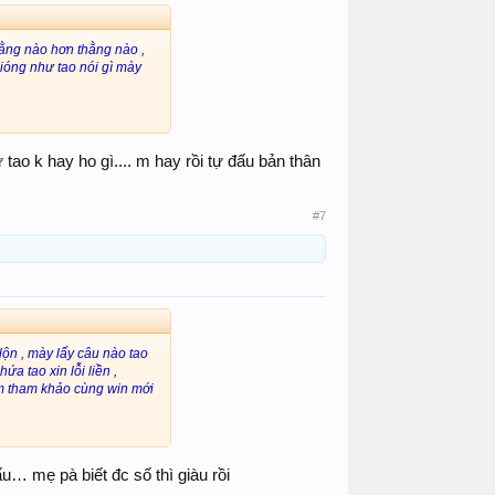
hằng nào hơn thằng nào ,
gióng như tao nói gì mày
ứ tao k hay ho gì.... m hay rồi tự đấu bản thân
#7
lộn , mày lấy câu nào tao
a tao xin lỗi liền ,
m tham khảo cùng win mới
u… mẹ pà biết đc số thì giàu rồi