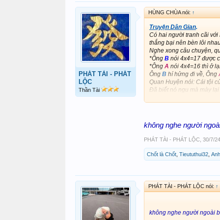
HÙNG CHÙA nói:
↑
Truyện Dân Gian
.
Có hai người tranh cãi với 
thắng bại nên bèn lôi nha
Nghe xong câu chuyện, qu
*Ông
B
nói 4x4=17 được c
*Ông
A
nói 4x4=16 thì ở lạ
PHÁT TÀI - PHÁT
Ông
B
hí hửng đi về, Ông
LỘC
Quan Huyện nói: Cái tội củ
Đã biết nó ngu mà mày lại t
Thần Tài
Thằng ngu kia tao thả nó v
không nghe người ngoài
PHÁT TÀI - PHÁT LỘC
,
30/7/2
Chốt là Chốt
,
Tieututhui32
,
Anh
PHÁT TÀI - PHÁT LỘC nói:
↑
không nghe người ngoài b