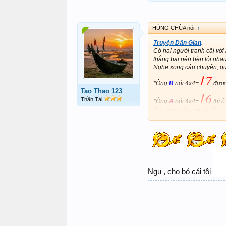
HÙNG CHÙA nói:
↑
Truyện Dân Gian
.
Có hai người tranh cãi với 
thắng bại nên bèn lôi nha
Nghe xong câu chuyện, qu
17
*Ông
B
nói 4x4=
được
Tao Thao 123
16
Thần Tài
*Ông
A
nói 4x4=
thì ở
Ông
B
hí hửng đi về, Ông
Quan Huyện nói: Cái tội củ
Đã biết nó ngu mà mày lại t
Thằng ngu kia tao thả nó v
Ngu , cho bỏ cái tội