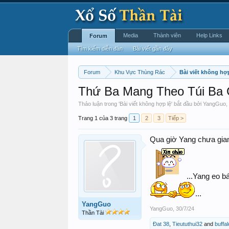
Media
Thành viên
Help Links
Forum
Tìm kiếm diễn đàn
Bài viết gần đây
Forum
Khu Vực Thùng Rác
Bài viết không hợp
Thứ Ba Mang Theo Túi Ba 
Thảo luận trong '
Bài viết không hợp lệ
' bắt đầu bởi
YangGuo
,
Trang 1 của 3 trang
1
2
3
Tiếp >
Qua giờ Yang chưa giam 
...Yang eo b
...
YangGuo
YangGuo
,
30/7/24
Thần Tài
Đat 38
,
Tieututhui32
and
buffa