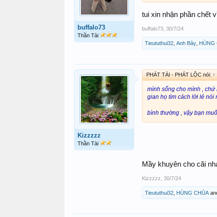
tui xin nhận phần chết v
buffalo73
buffalo73
,
30/7/24
Thần Tài
Tieututhui32
,
Anh Bảy
,
HÙNG
PHÁT TÀI - PHÁT LỘC nói:
↑
mình sống cho mình , chứ m
gian họ tìm cách lời lẻ nói
bình thường , vậy bạn mu
Kizzzzz
Thần Tài
Mầy khuyên cho cãi nh
Kizzzzz
,
30/7/24
Tieututhui32
,
HÙNG CHÙA
an