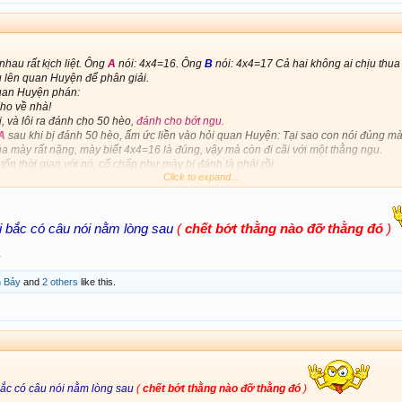
nhau rất kịch liệt. Ông
A
nói: 4x4=16. Ông
B
nói: 4x4=17 Cả hai không ai chịu thua a
u lên quan Huyện để phân giải.
an Huyện phán:
ho về nhà!
i, và lôi ra đánh cho 50 hèo,
đánh cho bớt ngu.
A
sau khi bị đánh 50 hèo, ấm ức liền vào hỏi quan Huyện: Tại sao con nói đúng 
a mày rất nặng, mày biết 4x4=16 là đúng, vậy mà còn đi cãi với một thằng ngu.
ốn thời gian với nó, cố chấp như mày bị đánh là phải rồi.
Click to expand...
ề là để xã hội dạy cho nó,
mày có nói đến thế nào đi chăng nữa nó vẫn không kh
 bắc có câu nói nằm lòng sau
(
chết bớt thằng nào đỡ thằng đó
)
4
 Bảy
and
2 others
like this.
ắc có câu nói nằm lòng sau
(
chết bớt thằng nào đỡ thằng đó
)