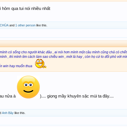
ì hôm qua tui nói nhiều nhất
 CHÙA
and
1 other person
like this.
ình có sống cho người khác đâu , ai nói hơn mình một câu mình cũng chả có chết , 
 mình , thì mình tìm cách làm sao chiều win , mới là hay , còn họ cứ lo đối phó với 
ốn win hay muốn thua
au nửa à
).... giọng mầy khuyên sặc mùi ta đây....
d
Anh Bảy
like this.