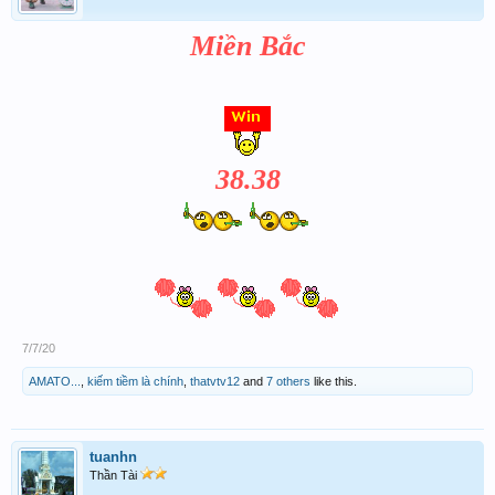
Miền Bắc
38.38
7/7/20
AMATO...
,
kiếm tiềm là chính
,
thatvtv12
and
7 others
like this.
tuanhn
Thần Tài